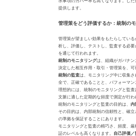
求事項のカバー率も高くなります。したがって
提供します。
管理策をどう評価するか：統制のモ
管理策が望ましい効果をもたらしている
析し、評価し、テストし、監査する必要
を通じて行われます。
統制のモニタリング
は、組織がガバナン
決定した相互作用・取引・管理策を、可
統制の監査
は、モニタリング中に収集さ
全で、正確であることと、パフォーマン
理想的には、統制のモニタリングと監査
文脈に適した定期的な頻度で測定が行わ
統制のモニタリングと監査の目的は、
内
その目的は、内部統制の信頼性と、確立
の準拠を保証することにあります。
モニタリングと監査の精巧さ、頻度、厳
証のレベルも高くなります。
自己評価／