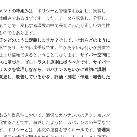
メントの枠組み
は、ポリシーと管理策を設計し、実装し、
仕組みであるはずです。また、データを収集し、分類し、
ることで、変化する環境の中で長期にわたり正しい方向性
ものでもあります。
証をどのように定義しますか？そして、それをどのように
素であり、その伝達手段です。誰かあるいは何かが提供で
はより信頼できるということになります。
サイバー空間に
スに基づき、ゼロトラスト原則に従うべきです。サイバー
リスクを管理しながら、ガバナンスをいかに適切に識別
変更し、改善しているかを、評価・測定・伝達・報告した
ある前提条件において、適切なガバナンスのアクションが
化することです。前述したように、ガバナンスの主要なツ
す。ポリシーとは、組織の運営を導くルールです。
管理策