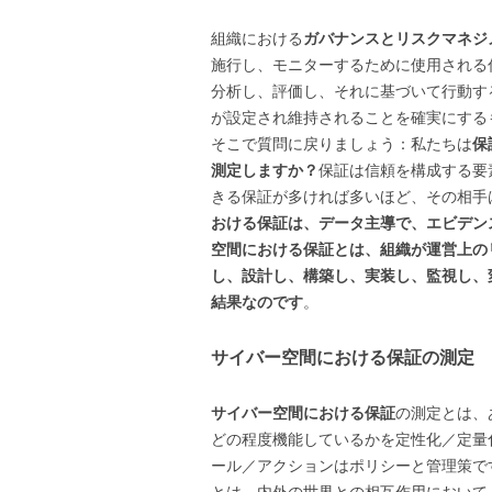
組織における
ガバナンスとリスクマネジ
施行し、モニターするために使用される
分析し、評価し、それに基づいて行動す
が設定され維持されることを確実にする
そこで質問に戻りましょう：私たちは
保
測定しますか？
保証は信頼を構成する要
きる保証が多ければ多いほど、その相手
おける保証は、データ主導で、エビデン
空間における保証とは、組織が運営上の
し、設計し、構築し、実装し、監視し、
結果なのです
。
サイバー空間における保証の測定
サイバー空間における保証
の測定とは、
どの程度機能しているかを定性化／定量
ール／アクションはポリシーと管理策で