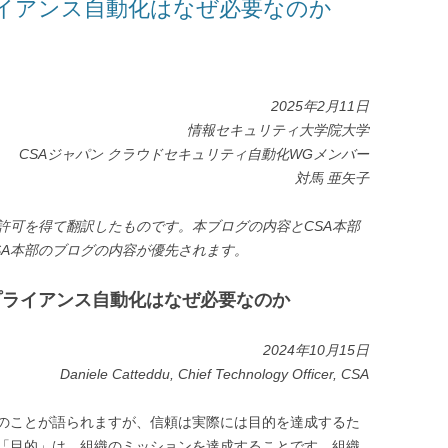
イアンス自動化はなぜ必要なのか
2025年2月11日
情報セキュリティ大学院大学
CSAジャパン クラウドセキュリティ自動化WGメンバー
対馬 亜矢子
許可を得て翻訳したものです。本ブログの内容とCSA本部
SA本部のブログの内容が優先されます。
プライアンス自動化はなぜ必要なのか
2024年10月15日
Daniele Catteddu, Chief Technology Officer, CSA
のことが語られますが、信頼は実際には目的を達成するた
「目的」は、組織のミッションを達成することです。組織