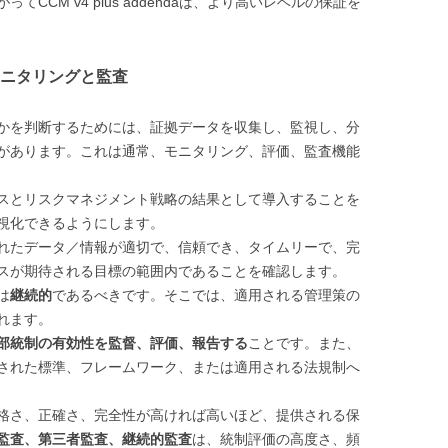
CCM v4 plus addendaは、より高いレベルの保証を
ニタリングと監査
かを判断するためには、証拠データを収集し、監視し、分
があります。これは通常、モニタリング、評価、監査機能
スとリスクマネジメント戦略の結果として導入することを
視化できるようにします。
れたデータ／情報が適切で、信頼でき、タイムリーで、完
スが期待される目標の範囲内であることを確認します。
は
継続的
であるべきです。そこでは、適用される管理策の
れます。
部統制の有効性を監督、評価、報告する
ことです。また、
された標準、フレームワーク、または適用される法規制へ
格さ、正確さ、完全性が高ければ高いほど、提供される保
監査、第三者監査、継続的監査
は、統制評価の高度さ、頻