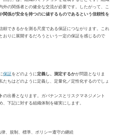
内外の関係者との健全な交流が必要です。したがって、こ
や関係が安全を持つのに値するものであるという信頼性を
信頼できるかを測る尺度である保証につながります。これ
とおりに展開するだろうという一定の保証を感じるので
に
保証
をどのように
定義し、測定するか
が問題となりま
私たちはどのように定義し、定量化／定性化するのでしょ
ト
の出番となります。ガバナンスとリスクマネジメント
め、下記に対する組織体制を確実にします。
法律、規制、標準、ポリシー遵守の継続