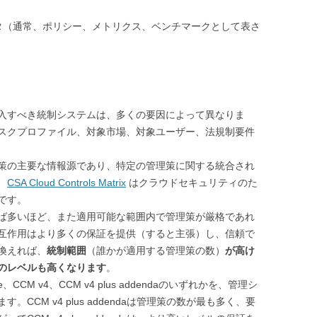
タ（通常、ポリシー、メトリクス、ベンチマークとして表さ
入すべき統制システムは、多くの要因によって異なりま
スクプロファイル、対象市場、対象ユーザー、法規制要件
策の主要な情報源であり、特定の管理策に関する統合され
、
CSA Cloud Controls Matrix
はクラウドセキュリティのた
です。
ば多いほど、また適用可能な範囲内で管理策が厳格であれ
互作用はより多くの保証を提供（すると主張）し、信頼で
換えれば、
統制範囲
（誰かが適用する管理策の数）
が高け
のレベルも高くなります
。
CCM v4、CCM v4 plus addendaのいずれかを、管理シ
CCM v4 plus addendaは管理策の数が最も多く、要