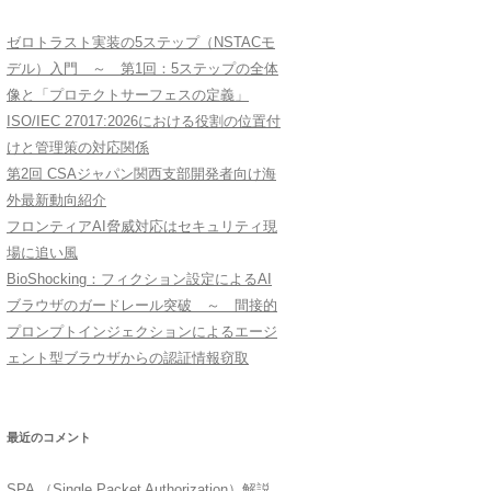
ゼロトラスト実装の5ステップ（NSTACモ
デル）入門 ～ 第1回：5ステップの全体
像と「プロテクトサーフェスの定義」
ISO/IEC 27017:2026における役割の位置付
けと管理策の対応関係
第2回 CSAジャパン関西支部開発者向け海
外最新動向紹介
フロンティアAI脅威対応はセキュリティ現
場に追い風
BioShocking：フィクション設定によるAI
ブラウザのガードレール突破 ～ 間接的
プロンプトインジェクションによるエージ
ェント型ブラウザからの認証情報窃取
最近のコメント
SPA （Single Packet Authorization）解説