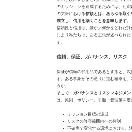
のミッションを達成するためには、組織
の文脈における
信頼とは、あらゆる取引
確立し、信用を築くことを意味します
。
信頼性と信用は、誰か／何かをどれだけ
により私たちは、ある主張が述べられた
す。
信頼、保証、ガバナンス、リスク
保証が信頼の代用品であるとすると、次
す。ある事象がその通りに進む確率を、
うか。
そこで、
ガバナンスとリスクマネジメン
は、原則、ポリシー、手順、管理策を定
ミッション目標の達成
リスクの許容範囲内への抑制
不確実で変化する環境における、