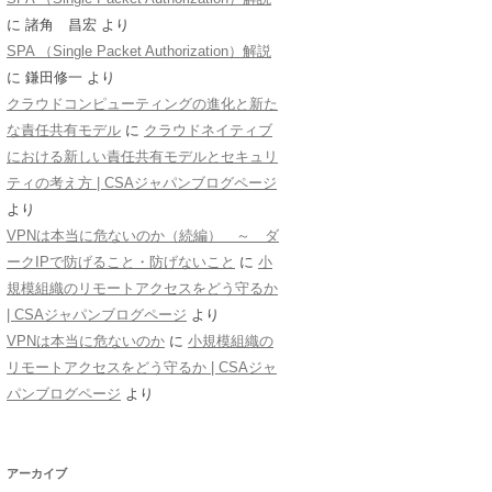
に
諸角 昌宏
より
SPA （Single Packet Authorization）解説
に
鎌田修一
より
クラウドコンピューティングの進化と新た
な責任共有モデル
に
クラウドネイティブ
における新しい責任共有モデルとセキュリ
ティの考え方 | CSAジャパンブログページ
より
VPNは本当に危ないのか（続編） ～ ダ
ークIPで防げること・防げないこと
に
小
規模組織のリモートアクセスをどう守るか
| CSAジャパンブログページ
より
VPNは本当に危ないのか
に
小規模組織の
リモートアクセスをどう守るか | CSAジャ
パンブログページ
より
アーカイブ