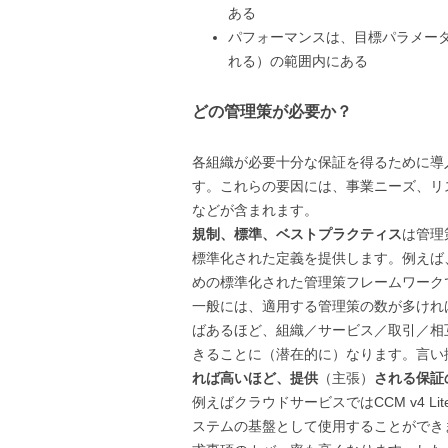
ある
パフォーマンスは、目標パラメー
れる）の範囲内にある
どの管理策が必要か？
各組織が必要十分な保証を得るために導
す。これらの要因には、事業ニーズ、リ
などが含まれます。
規制、標準、ベストプラクティス
は管理
標準化された定義を提供します。例えば
めの標準化された管理策フレームワーク
一般には、適用する管理策の数が多けれ
ばあるほど、組織／サービス／取引／相
きることに（潜在的に）なります。言い
れば高いほど、提供
（主張）
される保証
例えばクラウドサービスではCCM v4 Lite、
ステムの基盤として使用することができます。