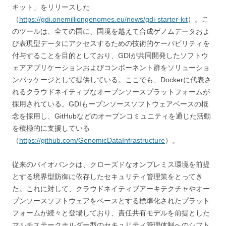
キット」をリリースした
（
https://gdi.onemilliongenomes.eu/news/gdi-starter-kit
）。こ
のツールは、全ての国に、国境を越えて合成ゲノムデータおよ
び表現型データにアクセスするための技術的ケーパビリティを
付与することを目的としており、GDIが共同開発したソフトウ
ェアアプリケーションおよびコンポーネント群をソリューショ
ンパッケージとして提供している。ここでも、Dockerに代表さ
れるクラウドネイティブなオープンソースプラットフォームが
採用されている。GDIもープンソースソフトウェアベースの概
念を採用し、GitHubなどのオープンコミュニティを通じた活動
を積極的に支援している
（
https://github.com/GenomicDataInfrastructure
）。
従来のバイオバンクは、クローズドなオンプレミス環境を前提
とする境界型防御に依存したセキュリティ管理策をとってき
た。これに対して、クラウドネイティブアーキテクチャやオー
プンソースソフトウェアをベースとする標準化されたプラット
フォームが続々と登場しており、責任共有モデルを前提とした
マルチステークホルダー型のセキュリティ管理体制へのシフト