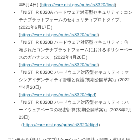
年5月4日) (
https://csrc.nist.gov/pubs/ir/8320/final
)
「NIST IR 8320A ハードウェア対応型セキュリティ：コン
テナプラットフォームのセキュリティプロトタイプ」
(2021年6月17日)
(
https://csrc.nist.gov/pubs/ir/8320/a/final
)
「NIST IR 8320B ハードウェア対応型セキュリティ：信
頼されたコンテナプラットフォームにおけるポリシーベー
スのガバナンス」(2022年4月20日)
(
https://csrc.nist.gov/pubs/ir/8320/b/final
)
「NIST IR 8320C ハードウェア対応型セキュリティ：マ
シンアイデンティティ管理と保護(初期公開草案)」(2022
年4月20日)
(
https://csrc.nist.gov/pubs/ir/8320/c/ipd
)
「NIST IR 8320D ハードウェア対応型セキュリティ：ハ
ードウェアベースの秘密計算(初期公開草案)」(2023年2月
23日)
（
https://csrc.nist.gov/pubs/ir/8320/d/ipd
）
コンテナを利用したアプリケーションの設計・開発・運用を行