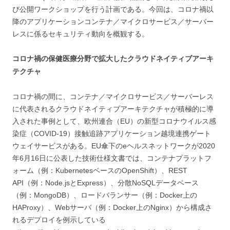
び公開ワークショップを行う計画である。今回は、コロナ禍以
降のアプリケーションコンテナ／マイクロサービス／サーバー
レスに係るセキュリティ動向を概観する。
コロナ禍の保健医療分野で拡大したクラウドネイティブアーキ
テクチャ
コロナ禍の間に、コンテナ／マイクロサービス／サーバーレス
に代表されるクラウドネイティブアーキテクチャが積極的に導
入された事例として、欧州連合（EU）の新型コロナウイルス感
染症（COVID-19）接触追跡アプリケーション越境連携ゲート
ウェイサービスがある。EU傘下のeヘルスネットワークが2020
年6月16日に公表した技術仕様文書では、コンテナプラットフ
ォーム（例：KubernetesベースのOpenShift）、REST
API（例：Node.jsとExpress）、分散NoSQLデータベース
（例：MongoDB）、ロードバランサー（例：Docker上の
HAProxy）、Webサーバ（例：Docker上のNginx）から構成さ
れるデプロイを例示している