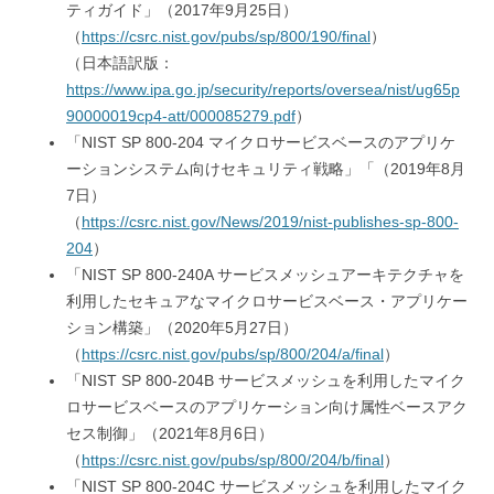
ティガイド」（2017年9月25日）
（
https://csrc.nist.gov/pubs/sp/800/190/final
）
（日本語訳版：
https://www.ipa.go.jp/security/reports/oversea/nist/ug65p
90000019cp4-att/000085279.pdf
）
「NIST SP 800-204 マイクロサービスベースのアプリケ
ーションシステム向けセキュリティ戦略」「（2019年8月
7日）
（
https://csrc.nist.gov/News/2019/nist-publishes-sp-800-
204
）
「NIST SP 800-240A サービスメッシュアーキテクチャを
利用したセキュアなマイクロサービスベース・アプリケー
ション構築」（2020年5月27日）
（
https://csrc.nist.gov/pubs/sp/800/204/a/final
）
「NIST SP 800-204B サービスメッシュを利用したマイク
ロサービスベースのアプリケーション向け属性ベースアク
セス制御」（2021年8月6日）
（
https://csrc.nist.gov/pubs/sp/800/204/b/final
）
「NIST SP 800-204C サービスメッシュを利用したマイク