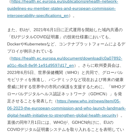
（
https://health.ec.europa.eu/publications/ehealth-network-
guidelines-eu-member-states-and-european-commission-
interoperability-specifications_en
）。
また、EUが、2021年6月1日に正式運用を開始した域内共通の
「EUデジタルCOVID証明書」の技術仕様書においても、
DockerやKubernetesなど、コンテナプラットフォームによるデ
プロイが例示されている
（
https://health.ec.europa.eu/document/download/c0a07892-
a01c-4bc8-8e9f-1e91d9597d17_en
）。さらに欧州委員会は、
2023年6月5日、世界保健機関（WHO）と共同で、グローバル
モビリティを推進し、パンデミックなど現在および将来の健康
脅威に対する世界中の市民の保護を支援するために、「WHOグ
ローバルデジタルヘルス認証ネットワーク（GDHCN）」を発
足させることを発表した（
https://www.who.int/news/item/05-
06-2023-the-european-commission-and-who-launch-landmark-
digital-health-initiative-to-strengthen-global-health-security
）。
直後の同年7月1日には、WHOが、GDHCN向けに、EUの
COVIDデジタル証明書システムを取り入れることを表明してい