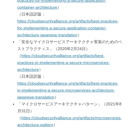
practices-for-implementing-a-secure-application-
container-architecture
）
（日本語訳版：
https://cloudsecurityalliance.org/artifacts/best-practices-
for-implementing-a-secure-application-container-
architecture-japanese-translation
）
「安全なマイクロサービスアーキテクチャ実装のためのベ
ストプラクティス」（2020年2月24日）
（
https://cloudsecurityalliance.org/artifacts/best-
practices-in-implementing-a-secure-microservices-
architecture
）
（日本語訳版：
https://cloudsecurityalliance.org/artifacts/best-practices-
in-implementing-a-secure-microservices-architecture-
japanese-translation
）
「マイクロサービスアーキテクチャパターン」（2021年8
月31日）
（
https://cloudsecurityalliance.org/artifacts/microservices-
architecture-pattern
）