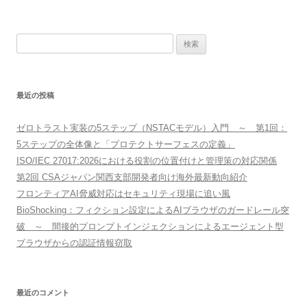
検
索:
最近の投稿
ゼロトラスト実装の5ステップ（NSTACモデル）入門 ～ 第1回：
5ステップの全体像と「プロテクトサーフェスの定義」
ISO/IEC 27017:2026における役割の位置付けと管理策の対応関係
第2回 CSAジャパン関西支部開発者向け海外最新動向紹介
フロンティアAI脅威対応はセキュリティ現場に追い風
BioShocking：フィクション設定によるAIブラウザのガードレール突
破 ～ 間接的プロンプトインジェクションによるエージェント型
ブラウザからの認証情報窃取
最近のコメント