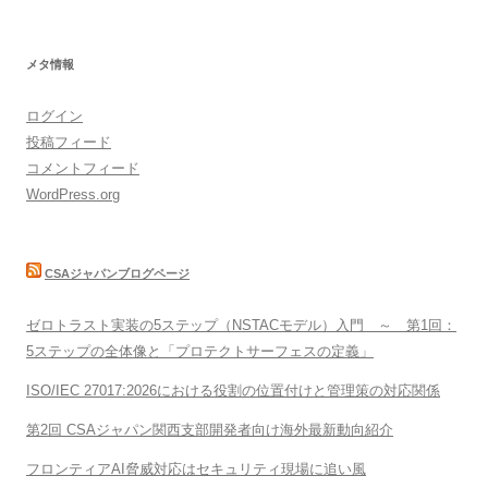
メタ情報
ログイン
投稿フィード
コメントフィード
WordPress.org
CSAジャパンブログページ
ゼロトラスト実装の5ステップ（NSTACモデル）入門 ～ 第1回：
5ステップの全体像と「プロテクトサーフェスの定義」
ISO/IEC 27017:2026における役割の位置付けと管理策の対応関係
第2回 CSAジャパン関西支部開発者向け海外最新動向紹介
フロンティアAI脅威対応はセキュリティ現場に追い風