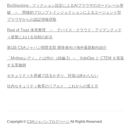
BioShocking：フィクション設定によるAIブラウザのガードレール突
破 ～ 間接的プロンプトインジェクションによるエージェント型
ブラウザからの認証情報窃取
Root of Trust 体系整理 ～ デバイス・クラウド・アイデンティテ
ィ基盤における信頼の起点
第1回 CSAジャパン関西支部 開発者向け海外最新動向紹介
「Mythosレディ」とは何か（続編-3）～ VulnOps と CTEM を実装
する実施例
セキュリティを脅威で語るかぎり、対策は終わらない
社内セキュリティ教育のリアルと、これからの変え方
Copyright ©
CSAジャパンブログページ
All Rights Reserved.