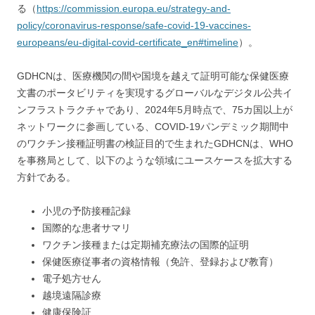
る（
https://commission.europa.eu/strategy-and-
policy/coronavirus-response/safe-covid-19-vaccines-
europeans/eu-digital-covid-certificate_en#timeline
）。
GDHCNは、医療機関の間や国境を越えて証明可能な保健医療
文書のポータビリティを実現するグローバルなデジタル公共イ
ンフラストラクチャであり、2024年5月時点で、75カ国以上が
ネットワークに参画している、COVID-19パンデミック期間中
のワクチン接種証明書の検証目的で生まれたGDHCNは、WHO
を事務局として、以下のような領域にユースケースを拡大する
方針である。
小児の予防接種記録
国際的な患者サマリ
ワクチン接種または定期補充療法の国際的証明
保健医療従事者の資格情報（免許、登録および教育）
電子処方せん
越境遠隔診療
健康保険証