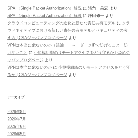
SPA （Single Packet Authorization）解説
に
諸角 昌宏
より
SPA （Single Packet Authorization）解説
に
鎌田修一
より
クラウドコンピューティングの進化と新たな責任共有モデル
に
クラ
ウドネイティブにおける新しい責任共有モデルとセキュリティの考
え方 | CSAジャパンブログページ
より
VPNは本当に危ないのか（続編） ～ ダークIPで防げること・防
げないこと
に
小規模組織のリモートアクセスをどう守るか | CSAジ
ャパンブログページ
より
VPNは本当に危ないのか
に
小規模組織のリモートアクセスをどう守
るか | CSAジャパンブログページ
より
アーカイブ
2026年8月
2026年7月
2026年6月
2026年5月