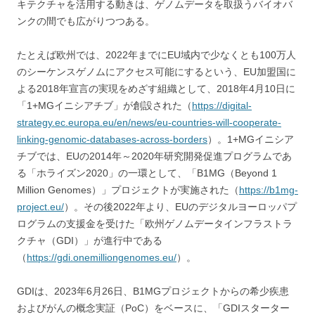
キテクチャを活用する動きは、ゲノムデータを取扱うバイオバ
ンクの間でも広がりつつある。
たとえば欧州では、2022年までにEU域内で少なくとも100万人
のシーケンスゲノムにアクセス可能にするという、EU加盟国に
よる2018年宣言の実現をめざす組織として、2018年4月10日に
「1+MGイニシアチブ」が創設された（
https://digital-
strategy.ec.europa.eu/en/news/eu-countries-will-cooperate-
linking-genomic-databases-across-borders
）。1+MGイニシア
チブでは、EUの2014年～2020年研究開発促進プログラムであ
る「ホライズン2020」の一環として、「B1MG（Beyond 1
Million Genomes）」プロジェクトが実施された（
https://b1mg-
project.eu/
）。その後2022年より、EUのデジタルヨーロッパプ
ログラムの支援金を受けた「欧州ゲノムデータインフラストラ
クチャ（GDI）」が進行中である
（
https://gdi.onemilliongenomes.eu/
）。
GDIは、2023年6月26日、B1MGプロジェクトからの希少疾患
およびがんの概念実証（PoC）をベースに、「GDIスターター