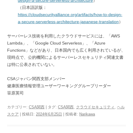
design-a-secure-serverless-architecture
）
（日本語訳版：
https://cloudsecurityalliance.org/artifacts/how-to-design-
a-secure-serverless-architecture-japanese-translation
）
サーバーレス技術を利用したクラウドサービスには、「AWS
Lambda」、「Google Cloud Serverless」、「Azure
Functions」などがあり、日本国内でも広く利用されているが、
現時点で、公的機関によるサーバーレスセキュリティ関連文書
は特に公表されていない。
CSAジャパン関西支部メンバー
健康医療情報管理ユーザーワーキンググループリーダー
笹原英司
カテゴリー:
CSA関西
| タグ:
CSA関西
,
クラウドセキュリティ
,
ヘル
スケア
| 投稿日:
2024年6月25日
|
投稿者:
Narikawa