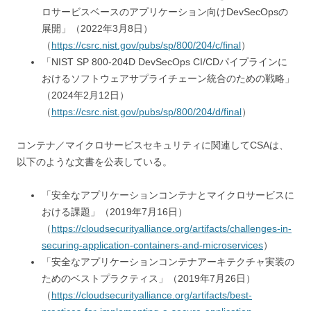
ロサービスベースのアプリケーション向けDevSecOpsの
展開」（2022年3月8日）
（
https://csrc.nist.gov/pubs/sp/800/204/c/final
）
「NIST SP 800-204D DevSecOps CI/CDパイプラインに
おけるソフトウェアサプライチェーン統合のための戦略」
（2024年2月12日）
（
https://csrc.nist.gov/pubs/sp/800/204/d/final
）
コンテナ／マイクロサービスセキュリティに関連してCSAは、
以下のような文書を公表している。
「安全なアプリケーションコンテナとマイクロサービスに
おける課題」（2019年7月16日）
（
https://cloudsecurityalliance.org/artifacts/challenges-in-
securing-application-containers-and-microservices
）
「安全なアプリケーションコンテナアーキテクチャ実装の
ためのベストプラクティス」（2019年7月26日）
（
https://cloudsecurityalliance.org/artifacts/best-