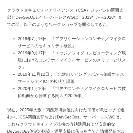
クラウドセキュリティアライアンス（CSA）ジャパンの関西支
部とDevSecOps／サーバーレスWGは、2019年から2020年ま
での間、以下のようなワークショップを開催してきた。
2019年7月16日：「アプリケーションコンテナ／マイクロ
サービスのセキュリティ概説」
2019年9月17日：「エッジ／フォグコンピューティング環
境におけるコンテナ／マイクロサービスのメリットとリス
ク」
2019年11月12日：「北欧のリビングラボから俯瞰するス
マートシティICTの現状と課題」
2020年1月10日：「世界のコンテナ／マイクロサービス技
術動向から俯瞰する関西の2025年」
現在、2025年大阪・関西万博開催に向けた準備が急ピッチで進
む中、CSA関西支部およびDevSecOps／サーバーレスWGは、
これらクラウドネイティブ技術の有効活用および安定的な
DevSecOps体制の構築・運用支援に焦点を当てた情報発信およ