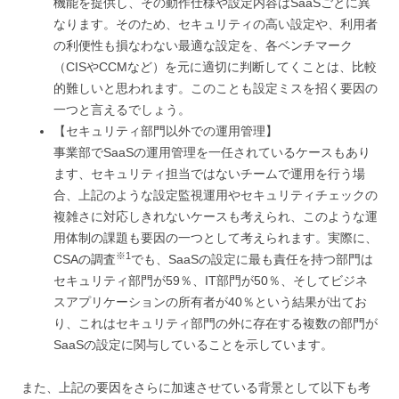
機能を提供し、その動作仕様や設定内容はSaaSごとに異
なります。そのため、セキュリティの高い設定や、利用者
の利便性も損なわない最適な設定を、各ベンチマーク
（CISやCCMなど）を元に適切に判断してくことは、比較
的難しいと思われます。このことも設定ミスを招く要因の
一つと言えるでしょう。
【セキュリティ部門以外での運用管理】
事業部でSaaSの運用管理を一任されているケースもあり
ます、セキュリティ担当ではないチームで運用を行う場
合、上記のような設定監視運用やセキュリティチェックの
複雑さに対応しきれないケースも考えられ、このような運
用体制の課題も要因の一つとして考えられます。実際に、
※
1
CSAの調査
でも、SaaSの設定に最も
責任を持つ部門は
セキュリティ部門が59％、IT部門が50％、そしてビジネ
スアプリケーションの所有者が40％という結果が出てお
り、これはセキュリティ部門の外に存在する複数の部門が
SaaSの設定に関与していることを示しています。
また、上記の要因をさらに加速させている背景として以下も考