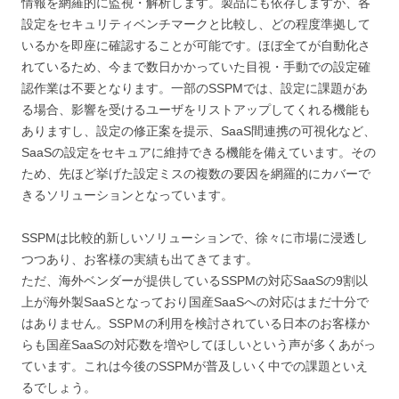
情報を網羅的に監視・解析します。製品にも依存しますが、各
設定をセキュリティベンチマークと比較し、どの程度準拠して
いるかを即座に確認することが可能です。ほぼ全てが自動化さ
れているため、今まで数日かかっていた目視・手動での設定確
認作業は不要となります。一部のSSPMでは、設定に課題があ
る場合、影響を受けるユーザをリストアップしてくれる機能も
ありますし、設定の修正案を提示、SaaS間連携の可視化など、
SaaSの設定をセキュアに維持できる機能を備えています。その
ため、先ほど挙げた設定ミスの複数の要因を網羅的にカバーで
きるソリューションとなっています。
SSPMは比較的新しいソリューションで、徐々に市場に浸透し
つつあり、お客様の実績も出てきてます。
ただ、海外ベンダーが提供しているSSPMの対応SaaSの9割以
上が海外製SaaSとなっており国産SaaSへの対応はまだ十分で
はありません。SSPＭの利用を検討されている日本のお客様か
らも国産SaaSの対応数を増やしてほしいという声が多くあがっ
ています。これは今後のSSPMが普及しいく中での課題といえ
るでしょう。