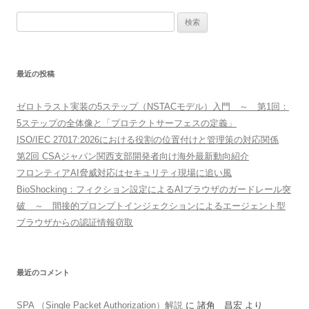
検
索:
最近の投稿
ゼロトラスト実装の5ステップ（NSTACモデル）入門 ～ 第1回：
5ステップの全体像と「プロテクトサーフェスの定義」
ISO/IEC 27017:2026における役割の位置付けと管理策の対応関係
第2回 CSAジャパン関西支部開発者向け海外最新動向紹介
フロンティアAI脅威対応はセキュリティ現場に追い風
BioShocking：フィクション設定によるAIブラウザのガードレール突
破 ～ 間接的プロンプトインジェクションによるエージェント型
ブラウザからの認証情報窃取
最近のコメント
SPA （Single Packet Authorization）解説
に
諸角 昌宏
より