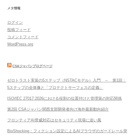
メタ情報
ログイン
投稿フィード
コメントフィード
WordPress.org
CSAジャパンブログページ
ゼロトラスト実装の5ステップ（NSTACモデル）入門 ～ 第1回：
5ステップの全体像と「プロテクトサーフェスの定義」
ISO/IEC 27017:2026における役割の位置付けと管理策の対応関係
第2回 CSAジャパン関西支部開発者向け海外最新動向紹介
フロンティアAI脅威対応はセキュリティ現場に追い風
BioShocking：フィクション設定によるAIブラウザのガードレール突