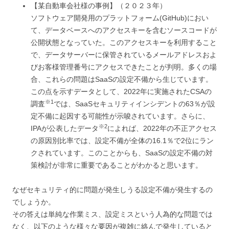
【某自動車会社様の事例】（２０２３年）
ソフトウェア開発用のプラットフォーム(GitHub)におい
て、データベースへのアクセスキーを含むソースコードが
公開状態となっていた。このアクセスキーを利用すること
で、データサーバーに保管されているメールアドレスおよ
びお客様管理番号にアクセスできたことが判明。多くの場
合、これらの問題はSaaSの設定不備から生じています。
この点を示すデータとして、2022年に実施されたCSAの
※
1
調査
では、SaaSセキュリティインシデントの63％が設
定不備に起因する可能性が示唆されています。さらに、
※
2
IPAが公表したデータ
によれば、2022年の不正アクセス
の原因別比率では、設定不備が全体の16.1％で2位にラン
クされています。このことからも、SaaSの設定不備の対
策検討が非常に重要であることがわかると思います。
なぜセキュリティ的に問題が発生しうる設定不備が発生するの
でしょうか。
その答えは単純な作業ミス、設定ミスという人為的な問題では
なく、以下のような様々な要因が複雑に絡んで発生していると