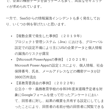
で、企業の機密データを扱うケースも多く、高度なセキュリテ
ィが求められています。
一方で、SaaSからの情報漏洩インシデントも多く発生してお
り、いくつか例を挙げたいと思います。
【複数企業で発生した事例】（２０１９年）
プロジェクト管理システム（Jira）における、グローバル
設定での設定不備により主にUSの企業データと個人情報
の漏洩のリスクが露呈
【Microsoft PowerAppsの事例】（２０２１年）
Microsoft Power Appsの設定ミスにより、個人情報、社会
保障番号、氏名、メールアドレスなどの機密データが計
3800万件流出
【某教育委員会の事例】（２０２２年）
公立小・中・義務教育学校の令和3年度末退職予定者を対
象にGoogleフォームを使って行ったアンケートにおい
て、回答者に対し、結果の概要を共有する設定にしてしま
ったことにより、回答者の名前が他の回答者に閲覧できる