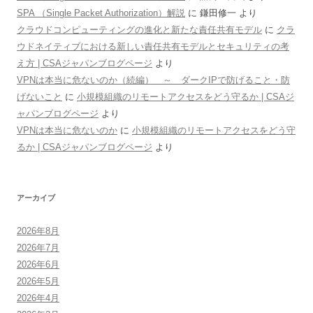
SPA （Single Packet Authorization）解説
に
鎌田修一
より
クラウドコンピューティングの進化と新たな責任共有モデル
に
クラ
ウドネイティブにおける新しい責任共有モデルとセキュリティの考
え方 | CSAジャパンブログページ
より
VPNは本当に危ないのか（続編） ～ ダークIPで防げること・防
げないこと
に
小規模組織のリモートアクセスをどう守るか | CSAジ
ャパンブログページ
より
VPNは本当に危ないのか
に
小規模組織のリモートアクセスをどう守
るか | CSAジャパンブログページ
より
アーカイブ
2026年8月
2026年7月
2026年6月
2026年5月
2026年4月