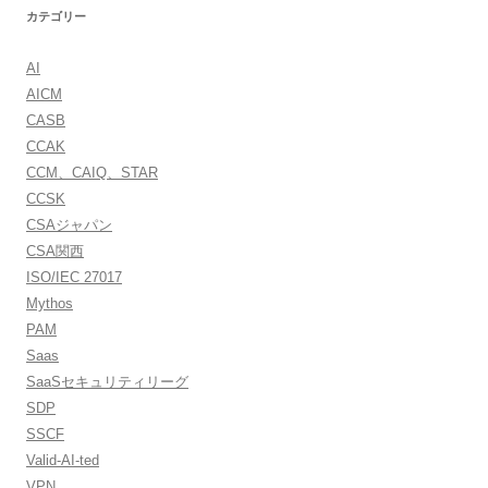
カテゴリー
AI
AICM
CASB
CCAK
CCM、CAIQ、STAR
CCSK
CSAジャパン
CSA関西
ISO/IEC 27017
Mythos
PAM
Saas
SaaSセキュリティリーグ
SDP
SSCF
Valid-AI-ted
VPN