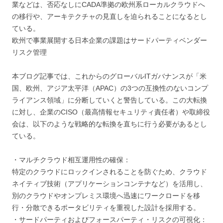
業などは、否応なしにCADA準拠の欧州系ローカルクラウドへ
の移行や、アーキテクチャの見直しを迫られることになるとし
ている。
欧州で事業展開する日本企業の課題はサードパーティベンダー
リスク管理
本ブログ記事では、これからのグローバルITガバナンスが「米
国、欧州、アジア太平洋（APAC）の3つの互換性のないコンプ
ライアンス領域」に分断していくと警告している。この大転換
に対し、企業のCISO（最高情報セキュリティ責任者）や取締役
会は、以下のような戦略的な転換を直ちに行う必要があるとし
ている。
・マルチクラウド相互運用性の確保：
特定のクラウドにロックインされることを防ぐため、クラウド
ネイティブ技術（アプリケーションコンテナなど）を活用し、
別のクラウドやオンプレミス環境へ迅速にワークロードを移
行・分散できるポータビリティを重視した設計を採用する。
・サードパーティおよびフォースパーティ・リスクの可視化：