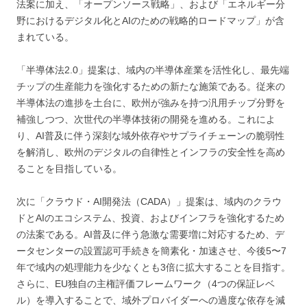
法案に加え、「オープンソース戦略」、および「エネルギー分
野におけるデジタル化とAIのための戦略的ロードマップ」が含
まれている。
「半導体法2.0」提案は、域内の半導体産業を活性化し、最先端
チップの生産能力を強化するための新たな施策である。従来の
半導体法の進捗を土台に、欧州が強みを持つ汎用チップ分野を
補強しつつ、次世代の半導体技術の開発を進める。これによ
り、AI普及に伴う深刻な域外依存やサプライチェーンの脆弱性
を解消し、欧州のデジタルの自律性とインフラの安全性を高め
ることを目指している。
次に「クラウド・AI開発法（CADA）」提案は、域内のクラウ
ドとAIのエコシステム、投資、およびインフラを強化するため
の法案である。AI普及に伴う急激な需要増に対応するため、デ
ータセンターの設置認可手続きを簡素化・加速させ、今後5〜7
年で域内の処理能力を少なくとも3倍に拡大することを目指す。
さらに、EU独自の主権評価フレームワーク（4つの保証レベ
ル）を導入することで、域外プロバイダーへの過度な依存を減