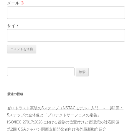
メール
※
サイト
検
索:
最近の投稿
ゼロトラスト実装の5ステップ（NSTACモデル）入門 ～ 第1回：
5ステップの全体像と「プロテクトサーフェスの定義」
ISO/IEC 27017:2026における役割の位置付けと管理策の対応関係
第2回 CSAジャパン関西支部開発者向け海外最新動向紹介