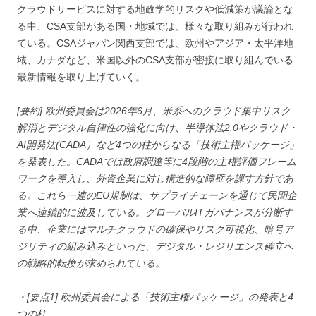
クラウドサービスに対する地政学的リスクや低減策が議論とな
る中、CSA支部がある国・地域では、様々な取り組みが行われ
ている。CSAジャパン関西支部では、欧州やアジア・太平洋地
域、カナダなど、米国以外のCSA支部が密接に取り組んでいる
最新情報を取り上げていく。
[要約] 欧州委員会は2026年6月、米系へのクラウド集中リスク
解消とデジタル自律性の強化に向け、半導体法2.0やクラウド・
AI開発法(CADA）など4つの柱からなる「技術主権パッケージ」
を発表した。CADAでは政府調達等に4段階の主権評価フレーム
ワークを導入し、外資企業に対し構造的な障壁を課す方針であ
る。これら一連のEU規制は、サプライチェーンを通じて民間企
業へ連鎖的に波及している。グローバルITガバナンスが分断す
る中、企業にはマルチクラウドの確保やリスク可視化、暗号ア
ジリティの組み込みといった、デジタル・レジリエンス確立へ
の戦略的転換が求められている。
・[要点1] 欧州委員会による「技術主権パッケージ」の発表と4
つの柱