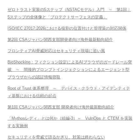
ゼロトラスト実装の5ステップ（NSTACモデル）入門 ～ 第1回：
5ステップの全体像と「プロテクトサーフェスの定義」
ISO/IEC 27017:2026における役割の位置付けと管理策の対応関係
第2回 CSAジャパン関西支部開発者向け海外最新動向紹介
フロンティアAI脅威対応はセキュリティ現場に追い風
BioShocking：フィクション設定によるAIブラウザのガードレール突
破 ～ 間接的プロンプトインジェクションによるエージェント型
ブラウザからの認証情報窃取
Root of Trust 体系整理 ～ デバイス・クラウド・アイデンティテ
ィ基盤における信頼の起点
第1回 CSAジャパン関西支部 開発者向け海外最新動向紹介
「Mythosレディ」とは何か（続編-3）～ VulnOps と CTEM を実装
する実施例
セキュリティを脅威で語るかぎり、対策は終わらない