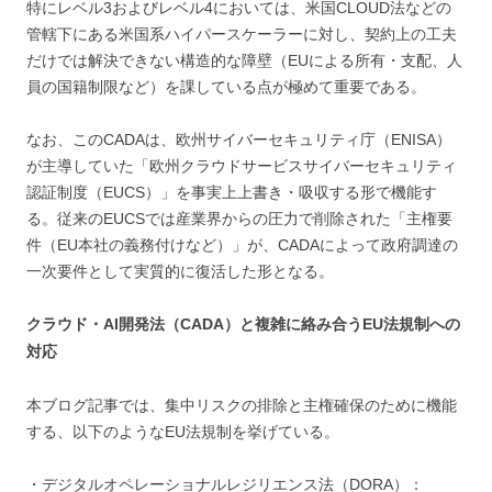
特にレベル3およびレベル4においては、米国CLOUD法などの
管轄下にある米国系ハイパースケーラーに対し、契約上の工夫
だけでは解決できない構造的な障壁（EUによる所有・支配、人
員の国籍制限など）を課している点が極めて重要である。
なお、このCADAは、欧州サイバーセキュリティ庁（ENISA）
が主導していた「欧州クラウドサービスサイバーセキュリティ
認証制度（EUCS）」を事実上上書き・吸収する形で機能す
る。従来のEUCSでは産業界からの圧力で削除された「主権要
件（EU本社の義務付けなど）」が、CADAによって政府調達の
一次要件として実質的に復活した形となる。
クラウド・AI開発法（CADA）と複雑に絡み合うEU法規制への
対応
本ブログ記事では、集中リスクの排除と主権確保のために機能
する、以下のようなEU法規制を挙げている。
・デジタルオペレーショナルレジリエンス法（DORA）：