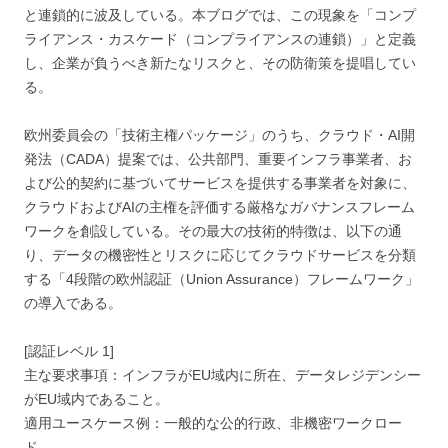
と連鎖的に波及している。本ブログでは、この現象を「コンプ
ライアンス・カスケード（コンプライアンスの連鎖）」と定義
し、企業が負うべき新たなリスクと、その防衛策を提唱してい
る。
欧州委員会の「技術主権パッケージ」のうち、クラウド・AI開
発法（CADA）提案では、公共部門、重要インフラ事業者、お
よび公的契約に基づいてサービスを提供する事業者を対象に、
クラウドおよびAIの主権を評価する厳格なガバナンスフレーム
ワークを創設している。その最大の技術的特徴は、以下の通
り、データの機密性とリスクに応じてクラウドサービスを分類
する「4段階の欧州認証（Union Assurance）フレームワーク」
の導入である。
[認証レベル 1]
主な要求事項：インフラがEU域内に所在、データレジデンシー
がEU域内であること。
適用ユースケース例：一般的な公的行政、非機密ワークロー
ド。