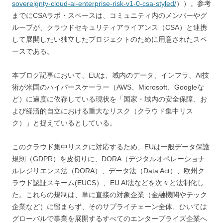
sovereignty-cloud-ai-enterprise-risk-v1-0-csa-styled/
））。参考
までにCSAラボ・スペースは、コミュニティ内のメンバーやグ
ループが、クラウドセキュリティアライアンス（CSA）と連携
して展開したい独立したプロジェクトのために用意されたスペ
ースである。
本ブログ記事において、EUは、域内のデータ、インフラ、AI技
術が米国のハイパースケーラー（AWS、Microsoft、Googleな
ど）に過度に依存している現状を「国家・域内の安全保障、お
よび経済的自立における重大なリスク（クラウド集中リス
ク）」と捉えているとしている。
このクラウド集中リスクに対応するため、EUは一般データ保護
規則（GDPR）を皮切りに、DORA（デジタルオペレーショナ
ルレジリエンス法（DORA）、データ法（Data Act）、欧州ク
ラウド認証スキーム(EUCS）、EU AI法などを次々と法制化し
た。これらの規制は、単に直接の対象企業（金融機関やテック
企業など）に留まらず、そのサプライチェーン全体、ひいては
グローバルで事業を展開するすべてのエンタープライズ企業へ