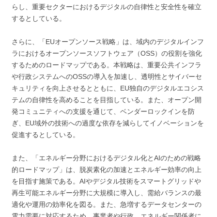
らし、重要セクターにおけるデジタルの自律性と安全性を確立
するとしている。
さらに、「EUオープンソース戦略」は、域内のデジタルインフ
ラにおけるオープンソースソフトウェア（OSS）の役割を強化
するためのロードマップである。本戦略は、重要公共インフラ
や行政システムへのOSSの導入を加速し、透明性とサイバーセ
キュリティを向上させるとともに、EU独自のデジタルエコシス
テムの自律性を高めることを目指している。また、オープン開
発コミュニティへの支援を通じて、ベンダーロックインを防
ぎ、EU域外の技術への過度な依存を減らしてイノベーションを
促進するとしている。
また、「エネルギー分野におけるデジタル化とAIのための戦略
的ロードマップ」は、脱炭素化の加速とエネルギー効率の向上
を目指す施策である。AIやデジタル技術をスマートグリッドや
再生可能エネルギー分野に大規模に導入し、需給バランスの最
適化や運用の効率化を図る。また、急増するデータセンターの
電力需要に対応するため、事業者や行政、エネルギー関係者に