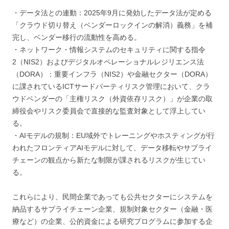
・データ法との連動：2025年9月に発効したデータ法が定める
「クラウド切り替え（ベンダーロックインの解消）義務」を補
完し、ベンダー移行の流動性を高める。
・ネットワーク・情報システムのセキュリティに関する指令
2（NIS2）およびデジタルオペレーショナルレジリエンス法
（DORA）：重要インフラ（NIS2）や金融セクター（DORA）
に課されているICTサードパーティリスク管理において、クラ
ウドベンダーの「主権リスク（外資依存リスク）」が企業の取
締役会やリスク委員会で直接的な監査対象として浮上してい
る。
・AIモデルの規制：EU域外でトレーニングやホスティングが行
われたフロンティアAIモデルに対して、データ移転やサプライ
チェーンの観点から新たな制限が課されるリスクが生じてい
る。
これらにより、民間企業であっても公共セクターにシステムを
納品するサプライチェーン企業、規制対象セクター（金融・医
療など）の企業、公的資金による研究プログラムに参加する企