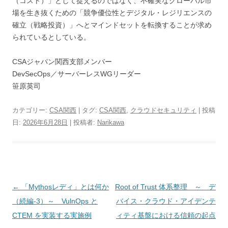
（コスト）」として捉えるのではなく、不確実なグローバル市
場を生き抜くための「競争優位性とデジタル・レジリエンスの
確立（戦略投資）」へとマインドセットを転換することが求め
られているとしている。
CSAジャパン関西支部メンバー
DevSecOps／サーバーレスWGリーダー
笹原英司
カテゴリー:
CSA関西
| タグ:
CSA関西
,
クラウドセキュリティ
| 投稿
日:
2026年6月28日
|
投稿者:
Narikawa
投稿ナビゲーション
←
「Mythosレディ」とは何か
Root of Trust 体系整理 ～ デ
（続編-3）～ VulnOps と
バイス・クラウド・アイデンテ
CTEM を実装する実施例
ィティ基盤における信頼の起点