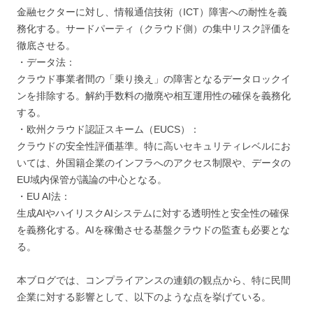
金融セクターに対し、情報通信技術（ICT）障害への耐性を義
務化する。サードパーティ（クラウド側）の集中リスク評価を
徹底させる。
・データ法：
クラウド事業者間の「乗り換え」の障害となるデータロックイ
ンを排除する。解約手数料の撤廃や相互運用性の確保を義務化
する。
・欧州クラウド認証スキーム（EUCS）：
クラウドの安全性評価基準。特に高いセキュリティレベルにお
いては、外国籍企業のインフラへのアクセス制限や、データの
EU域内保管が議論の中心となる。
・EU AI法：
生成AIやハイリスクAIシステムに対する透明性と安全性の確保
を義務化する。AIを稼働させる基盤クラウドの監査も必要とな
る。
本ブログでは、コンプライアンスの連鎖の観点から、特に民間
企業に対する影響として、以下のような点を挙げている。