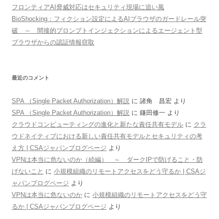
フロンティアAI脅威対応はセキュリティ現場に追い風
BioShocking：フィクション設定によるAIブラウザのガードレール突
破 ～ 間接的プロンプトインジェクションによるエージェント型
ブラウザからの認証情報窃取
最近のコメント
SPA （Single Packet Authorization）解説
に
諸角 昌宏
より
SPA （Single Packet Authorization）解説
に
鎌田修一
より
クラウドコンピューティングの進化と新たな責任共有モデル
に
クラ
ウドネイティブにおける新しい責任共有モデルとセキュリティの考
え方 | CSAジャパンブログページ
より
VPNは本当に危ないのか（続編） ～ ダークIPで防げること・防
げないこと
に
小規模組織のリモートアクセスをどう守るか | CSAジ
ャパンブログページ
より
VPNは本当に危ないのか
に
小規模組織のリモートアクセスをどう守
るか | CSAジャパンブログページ
より