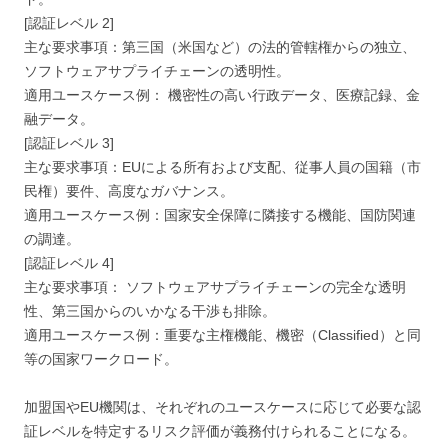
[認証レベル 2]
主な要求事項：第三国（米国など）の法的管轄権からの独立、
ソフトウェアサプライチェーンの透明性。
適用ユースケース例： 機密性の高い行政データ、医療記録、金
融データ。
[認証レベル 3]
主な要求事項：EUによる所有および支配、従事人員の国籍（市
民権）要件、高度なガバナンス。
適用ユースケース例：国家安全保障に隣接する機能、国防関連
の調達。
[認証レベル 4]
主な要求事項： ソフトウェアサプライチェーンの完全な透明
性、第三国からのいかなる干渉も排除。
適用ユースケース例：重要な主権機能、機密（Classified）と同
等の国家ワークロード。
加盟国やEU機関は、それぞれのユースケースに応じて必要な認
証レベルを特定するリスク評価が義務付けられることになる。