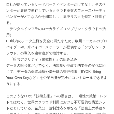
自社が使っているサードパーティベンダーだけでなく、そのベ
ンダーが裏側で依存しているクラウド基盤のフォースパーティ
ベンダーがどこなのかを棚卸しし、集中リスクを特定・評価す
る。
・デジタルインフラのローカライズ（ソブリン・クラウドの活
用）：
EU域内のデータ主権を完全に満たすため、欧州ローカルのプロ
バイダーや、米ハイパースケーラーが提供する「ソブリン・ク
ラウド」の導入を適材適所で検討する。
・「暗号アジリティ（俊敏性）」の組み込み
データの暗号化だけでなく、法規制や地政学的要件の変化に応
じて、データの保管場所や暗号鍵の管理権限（BYOK: Bring
Your Own Keyなど）を企業自身が完全にコントロールできるよ
うにする。
このようなEUの「技術主権」への動きは、一過性の政治トレン
ドではなく、世界のクラウド利用における不可逆的な構造シフ
トだとしている。企業は、規制対応を単なる「法務上の手続き