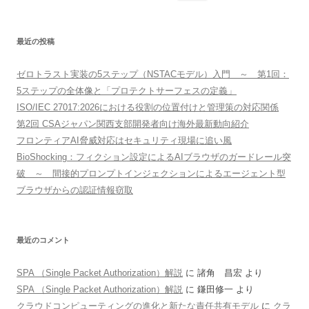
索:
最近の投稿
ゼロトラスト実装の5ステップ（NSTACモデル）入門 ～ 第1回：
5ステップの全体像と「プロテクトサーフェスの定義」
ISO/IEC 27017:2026における役割の位置付けと管理策の対応関係
第2回 CSAジャパン関西支部開発者向け海外最新動向紹介
フロンティアAI脅威対応はセキュリティ現場に追い風
BioShocking：フィクション設定によるAIブラウザのガードレール突
破 ～ 間接的プロンプトインジェクションによるエージェント型
ブラウザからの認証情報窃取
最近のコメント
SPA （Single Packet Authorization）解説
に
諸角 昌宏
より
SPA （Single Packet Authorization）解説
に
鎌田修一
より
クラウドコンピューティングの進化と新たな責任共有モデル
に
クラ