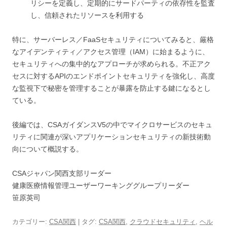
リシーを定義し、定期的にサードパーティの依存性を監査
し、信頼されたリソースを利用する
特に、サーバーレス／FaaSセキュリティについてみると、厳格
なアイデンティティ／アクセス管理（IAM）に始まるように、
セキュリティへの集中的なアプローチが求められる。不正アク
セスに対するAPIのエンドポイントセキュリティを強化し、高度
な監視下で秘密を管理することが暴露を防止する鍵になるとし
ている。
後編では、CSAガイダンスV5の中でマイクロサービスのセキュ
リティに関連が深いアプリケーションセキュリティの新技術動
向について概説する。
CSAジャパン関西支部リーダー
健康医療情報管理ユーザーワーキンググループリーダー
笹原英司
カテゴリー:
CSA関西
| タグ:
CSA関西
,
クラウドセキュリティ
,
ヘル