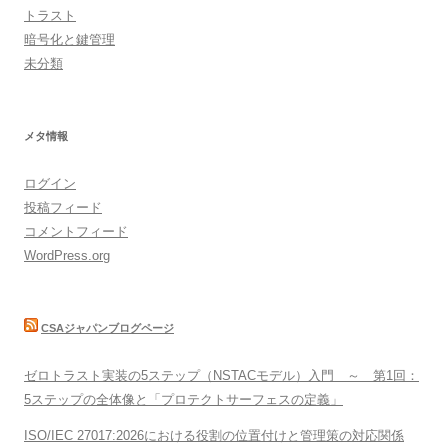
トラスト
暗号化と鍵管理
未分類
メタ情報
ログイン
投稿フィード
コメントフィード
WordPress.org
CSAジャパンブログページ
ゼロトラスト実装の5ステップ（NSTACモデル）入門 ～ 第1回：
5ステップの全体像と「プロテクトサーフェスの定義」
ISO/IEC 27017:2026における役割の位置付けと管理策の対応関係