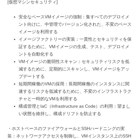
[仮想マシンセキュリティ]
安全なベースVMイメージの強制：集すべてのデプロイメ
ント向けに、中管理でバージョン化された、不変のベース
イメージを利用する
イメージファクトリーの実装：一貫性とセキュリティを保
証するために、VMイメージの生成、テスト、デプロイメ
ントを自動化する
VMイメージの脆弱性スキャン：セキュリティリスクを低
減するために、定期的にスキャンし、VMイメージをアッ
プデートする
短期間稼働のVMの採用：長期間稼働のインスタンスに関
連するリスクを低減するために、不変のインフラストラク
チャと一時的なVMを利用する
構成管理とIaC（Infrastructure as Code）の利用：望まし
い状態を維持し、構成ドリフトを防止する
・ホストベースのファイアウォールとSSHハードニングの実
装：ネットワークアクセスを制御し、VMインスタンス上のSSH