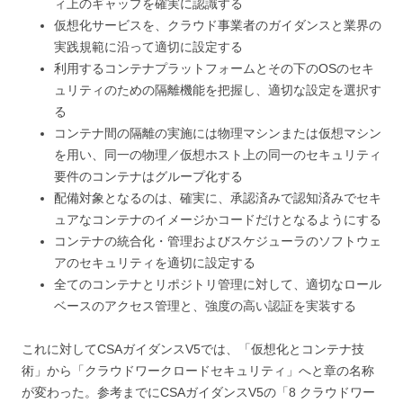
ィ上のギャップを確実に認識する
仮想化サービスを、クラウド事業者のガイダンスと業界の
実践規範に沿って適切に設定する
利用するコンテナプラットフォームとその下のOSのセキ
ュリティのための隔離機能を把握し、適切な設定を選択す
る
コンテナ間の隔離の実施には物理マシンまたは仮想マシン
を用い、同一の物理／仮想ホスト上の同一のセキュリティ
要件のコンテナはグループ化する
配備対象となるのは、確実に、承認済みで認知済みでセキ
ュアなコンテナのイメージかコードだけとなるようにする
コンテナの統合化・管理およびスケジューラのソフトウェ
アのセキュリティを適切に設定する
全てのコンテナとリポジトリ管理に対して、適切なロール
ベースのアクセス管理と、強度の高い認証を実装する
これに対してCSAガイダンスV5では、「仮想化とコンテナ技
術」から「クラウドワークロードセキュリティ」へと章の名称
が変わった。参考までにCSAガイダンスV5の「8 クラウドワー