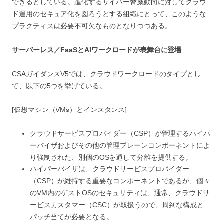
できるとしている。進化するサイバー脅威動向に対してクラウ
ド運用のセキュア化を図ろうとする組織にとって、このような
プラクティスは必要不可欠なものとなりつつある。
サーバーレス／FaaSとAIワークロードが表舞台に登場
CSAガイダンスV5では、クラウドワークロードのタイプとし
て、以下の5つを挙げている。
[仮想マシン（VMs）とインスタンス]
クラウドサービスプロバイダー（CSP）が管理するハイパ
ーバイザおよびその他の管理プレーンコンポーネントによ
り強制された、別個のOSを通して分離を提供する。
ハイパーバイザは、クラウドサービスプロバイダー
（CSP）が維持する重要なコンポーネントであるが、個々
のVM内のゲストOSのセキュリティは、通常、クラウドサ
ービスカスタマー（CSC）が取扱うので、周到な構成と
パッチ当てが必要となる。