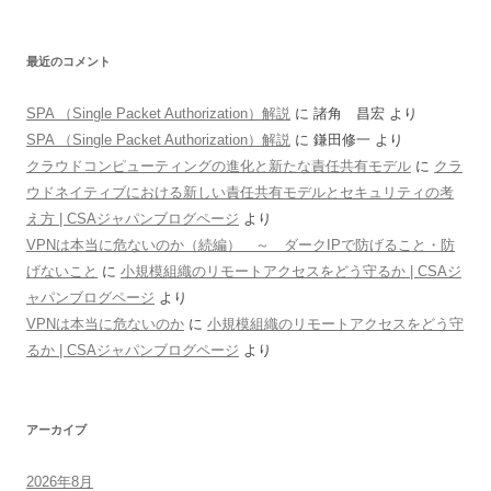
最近のコメント
SPA （Single Packet Authorization）解説
に
諸角 昌宏
より
SPA （Single Packet Authorization）解説
に
鎌田修一
より
クラウドコンピューティングの進化と新たな責任共有モデル
に
クラ
ウドネイティブにおける新しい責任共有モデルとセキュリティの考
え方 | CSAジャパンブログページ
より
VPNは本当に危ないのか（続編） ～ ダークIPで防げること・防
げないこと
に
小規模組織のリモートアクセスをどう守るか | CSAジ
ャパンブログページ
より
VPNは本当に危ないのか
に
小規模組織のリモートアクセスをどう守
るか | CSAジャパンブログページ
より
アーカイブ
2026年8月