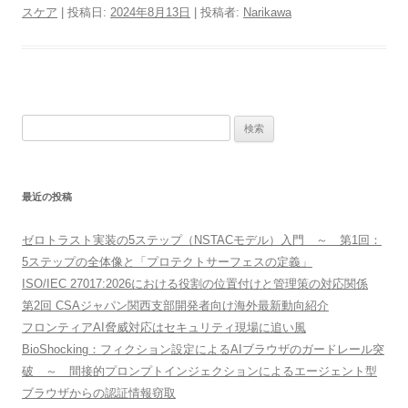
スケア
| 投稿日:
2024年8月13日
|
投稿者:
Narikawa
検
索:
最近の投稿
ゼロトラスト実装の5ステップ（NSTACモデル）入門 ～ 第1回：
5ステップの全体像と「プロテクトサーフェスの定義」
ISO/IEC 27017:2026における役割の位置付けと管理策の対応関係
第2回 CSAジャパン関西支部開発者向け海外最新動向紹介
フロンティアAI脅威対応はセキュリティ現場に追い風
BioShocking：フィクション設定によるAIブラウザのガードレール突
破 ～ 間接的プロンプトインジェクションによるエージェント型
ブラウザからの認証情報窃取