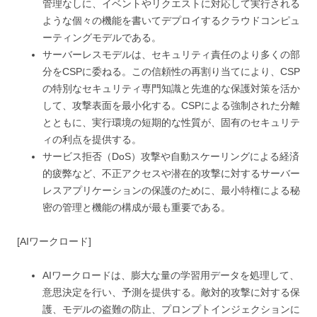
管理なしに、イベントやリクエストに対応して実行される
ような個々の機能を書いてデプロイするクラウドコンピュ
ーティングモデルである。
サーバーレスモデルは、セキュリティ責任のより多くの部
分をCSPに委ねる。この信頼性の再割り当てにより、CSP
の特別なセキュリティ専門知識と先進的な保護対策を活か
して、攻撃表面を最小化する。CSPによる強制された分離
とともに、実行環境の短期的な性質が、固有のセキュリテ
ィの利点を提供する。
サービス拒否（DoS）攻撃や自動スケーリングによる経済
的疲弊など、不正アクセスや潜在的攻撃に対するサーバー
レスアプリケーションの保護のために、最小特権による秘
密の管理と機能の構成が最も重要である。
[AIワークロード]
AIワークロードは、膨大な量の学習用データを処理して、
意思決定を行い、予測を提供する。敵対的攻撃に対する保
護、モデルの盗難の防止、プロンプトインジェクションに