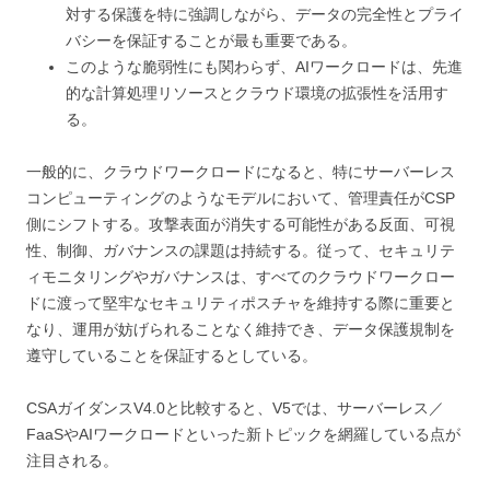
対する保護を特に強調しながら、データの完全性とプライ
バシーを保証することが最も重要である。
このような脆弱性にも関わらず、AIワークロードは、先進
的な計算処理リソースとクラウド環境の拡張性を活用す
る。
一般的に、クラウドワークロードになると、特にサーバーレス
コンピューティングのようなモデルにおいて、管理責任がCSP
側にシフトする。攻撃表面が消失する可能性がある反面、可視
性、制御、ガバナンスの課題は持続する。従って、セキュリテ
ィモニタリングやガバナンスは、すべてのクラウドワークロー
ドに渡って堅牢なセキュリティポスチャを維持する際に重要と
なり、運用が妨げられることなく維持でき、データ保護規制を
遵守していることを保証するとしている。
CSAガイダンスV4.0と比較すると、V5では、サーバーレス／
FaaSやAIワークロードといった新トピックを網羅している点が
注目される。