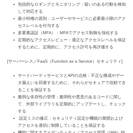
包括的なロギングとモニタリング：疑いのある行動を検知
して対応する
最小特権の原則：ユーザーやサービスに必要最小限のアク
セスレベルを付与する
多要素認証（MFA）：MFAでアクセス制御を強化する
定期的なアクセスレビュー：適正なアクセスレベルを保証
するために、定期的に、アクセス許可を再評価する
[サーバーレス／FaaS（Function as a Service）セキュリティ]
サードパーティサービスとAPIの点検：不正な構成やデー
タ漏えいを回避するために、それらがセキュアで信頼でき
ることを保証する
脆弱な依存性の管理：脆弱性や悪意のあるコードに関し
て、外部ライブラリを定期的にアップデートし、チェック
する
設定ミスの修正：セキュリティ設定が機能の展開および
アクセスを適切に制限していることを保証する
機能に関するアイデンティティ／アクセス管理（IAM）特