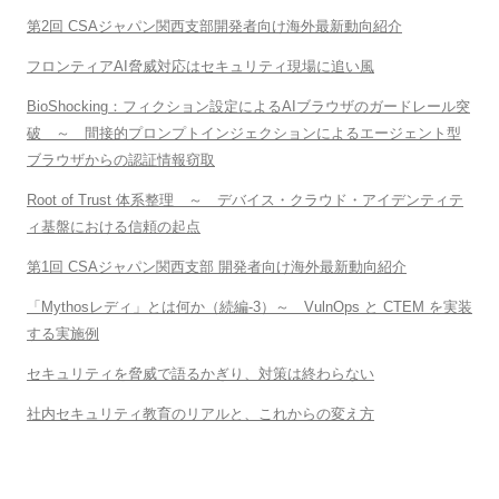
第2回 CSAジャパン関西支部開発者向け海外最新動向紹介
フロンティアAI脅威対応はセキュリティ現場に追い風
BioShocking：フィクション設定によるAIブラウザのガードレール突
破 ～ 間接的プロンプトインジェクションによるエージェント型
ブラウザからの認証情報窃取
Root of Trust 体系整理 ～ デバイス・クラウド・アイデンティテ
ィ基盤における信頼の起点
第1回 CSAジャパン関西支部 開発者向け海外最新動向紹介
「Mythosレディ」とは何か（続編-3）～ VulnOps と CTEM を実装
する実施例
セキュリティを脅威で語るかぎり、対策は終わらない
社内セキュリティ教育のリアルと、これからの変え方