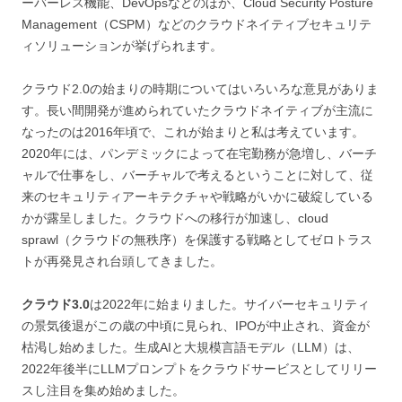
ーバーレス機能、DevOpsなどのほか、Cloud Security Posture
Management（CSPM）などのクラウドネイティブセキュリテ
ィソリューションが挙げられます。
クラウド2.0の始まりの時期についてはいろいろな意見がありま
す。長い間開発が進められていたクラウドネイティブが主流に
なったのは2016年頃で、これが始まりと私は考えています。
2020年には、パンデミックによって在宅勤務が急増し、バーチ
ャルで仕事をし、バーチャルで考えるということに対して、従
来のセキュリティアーキテクチャや戦略がいかに破綻している
かが露呈しました。クラウドへの移行が加速し、cloud
sprawl（クラウドの無秩序）を保護する戦略としてゼロトラス
トが再発見され台頭してきました。
クラウド3.0
は2022年に始まりました。サイバーセキュリティ
の景気後退がこの歳の中頃に見られ、IPOが中止され、資金が
枯渇し始めました。生成AIと大規模言語モデル（LLM）は、
2022年後半にLLMプロンプトをクラウドサービスとしてリリー
スし注目を集め始めました。