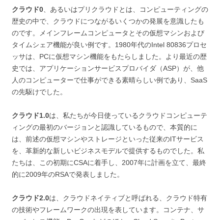
クラウド0
、あるいはプリクラウドとは、コンピューティングの
歴史の中で、クラウドにつながるいくつかの発展を意識したも
のです。メインフレームコンピュータとその仮想マシンおよび
タイムシェア機能が良い例です。1980年代のIntel 80836プロセ
ッサは、PCに仮想マシン機能をもたらしました。より最近の歴
史では、アプリケーションサービスプロバイダ（ASP）が、他
人のコンピューターで仕事ができる素晴らしい例であり、SaaS
の先駆けでした。
クラウド1.0
は、私たちが今日使っているクラウドコンピューテ
ィングの最初のバージョンと認識しているもので、本質的に
は、前述の仮想マシンやストレージといった従来のITサービス
を、革新的な新しいビジネスモデルで提供するものでした。私
たちは、この初期にCSAに着手し、2007年に計画を立て、最終
的に2009年のRSAで発表しました。
クラウド2.0
は、クラウドネイティブと呼ばれる、クラウド特有
の技術やフレームワークの出現を表しています。コンテナ、サ