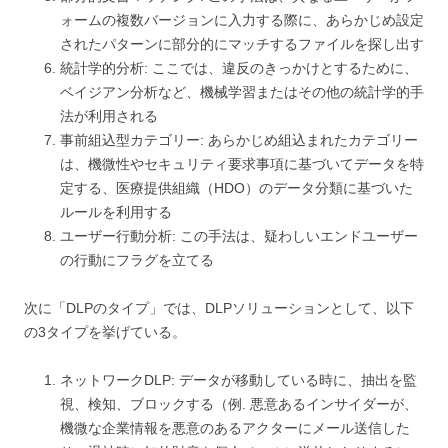
ォームの複数バージョンに入力する際に、あらかじめ設定
されたパターンに部分的にマッチするファイルを探し出す
統計学的分析: ここでは、違反のきっかけとするために、
ベイジアン分析など、機械学習またはその他の統計学的手
法が利用される
事前組込型カテゴリー: あらかじめ組込まれたカテゴリー
は、機微性やセキュリティ要求事項に基づいてデータを特
定する、医療提供組織（HDO）のデータ分類に基づいた
ルールを利用する
ユーザー行動分析: この手法は、疑わしいエンドユーザー
の行動にフラグを立てる
次に「DLPのタイプ」では、DLPソリューションとして、以下
の3タイプを挙げている。
ネットワークDLP: データが移動している時に、抽出を監
視、検知、ブロックする（例. 悪意あるインサイダーが、
機微な企業情報を悪意のあるアクターにメール送信した