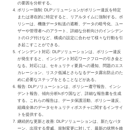
の要因を分析する。
ポリシー強制: DLPソリューションがポリシー違反を特定
または潜在的に特定すると、リアルタイムに強制する。ポ
リシーは、機微データ転送の遮断、データの暗号化、ユー
ザーや管理者へのアラート、詳細な分析向けのインシデン
トのログ付けなど、構成の設定に合わせて様々な行動を引
き起こすことができる。
インシデント対応: DLPソリューションは、ポリシー違反
が発生すると、インシデント対応ワークフローの引き金と
なる。対応には、セキュリティ要員への通知、問題のエス
カレーション、リスク低減とさらなるデータ露出防止のた
めに必要なステップをとることなどがある。
報告: DLPソリューションは、ポリシー遵守報告、インシ
デント報告、傾向分析hポウ国など、詳細な報告書を生成
する。これらの報告は、データ保護活動、ポリシー違反、
組織全体のデータセキュリティポスチャに関するインサイ
トを提供する。
継続的な更新と改善: DLPソリューションは、新たなパタ
ーン、出現する脅威、規制変更に対して、最新の状態を維