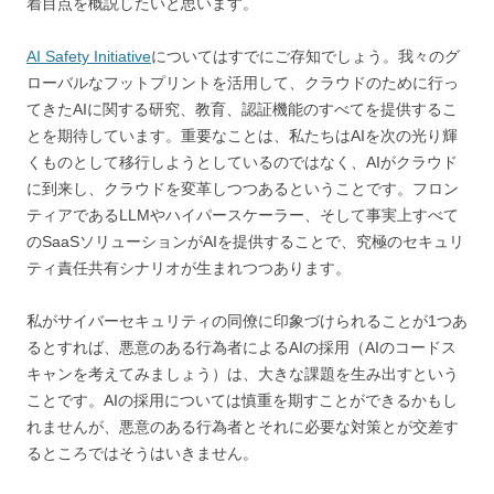
着目点を概説したいと思います。
AI Safety Initiative
についてはすでにご存知でしょう。我々のグ
ローバルなフットプリントを活用して、クラウドのために行っ
てきたAIに関する研究、教育、認証機能のすべてを提供するこ
とを期待しています。重要なことは、私たちはAIを次の光り輝
くものとして移行しようとしているのではなく、AIがクラウド
に到来し、クラウドを変革しつつあるということです。フロン
ティアであるLLMやハイパースケーラー、そして事実上すべて
のSaaSソリューションがAIを提供することで、究極のセキュリ
ティ責任共有シナリオが生まれつつあります。
私がサイバーセキュリティの同僚に印象づけられることが1つあ
るとすれば、悪意のある行為者によるAIの採用（AIのコードス
キャンを考えてみましょう）は、大きな課題を生み出すという
ことです。AIの採用については慎重を期すことができるかもし
れませんが、悪意のある行為者とそれに必要な対策とが交差す
るところではそうはいきません。