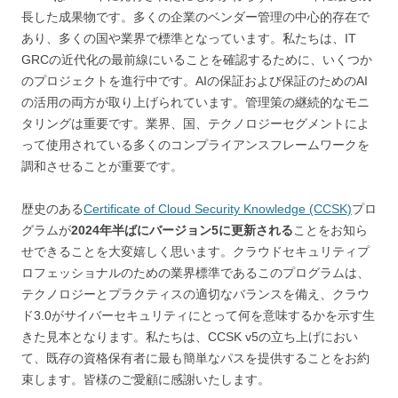
長した成果物です。多くの企業のベンダー管理の中心的存在で
あり、多くの国や業界で標準となっています。私たちは、IT
GRCの近代化の最前線にいることを確認するために、いくつか
のプロジェクトを進行中です。AIの保証および保証のためのAI
の活用の両方が取り上げられています。管理策の継続的なモニ
タリングは重要です。業界、国、テクノロジーセグメントによ
って使用されている多くのコンプライアンスフレームワークを
調和させることが重要です。
歴史のある
Certificate of Cloud Security Knowledge (CCSK)
プロ
グラムが
2024年半ばにバージョン5に更新される
ことをお知ら
せできることを大変嬉しく思います。クラウドセキュリティプ
ロフェッショナルのための業界標準であるこのプログラムは、
テクノロジーとプラクティスの適切なバランスを備え、クラウ
ド3.0がサイバーセキュリティにとって何を意味するかを示す生
きた見本となります。私たちは、CCSK v5の立ち上げにおい
て、既存の資格保有者に最も簡単なパスを提供することをお約
束します。皆様のご愛顧に感謝いたします。