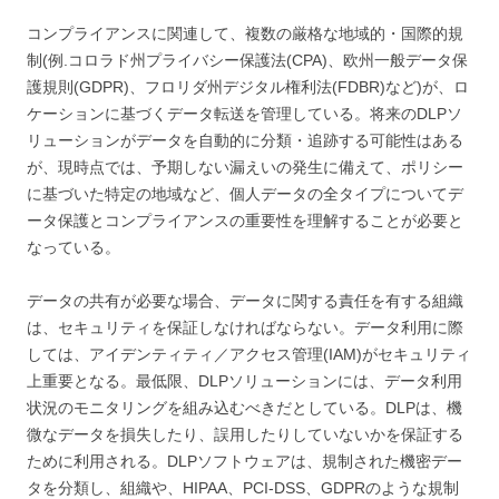
コンプライアンスに関連して、複数の厳格な地域的・国際的規
制(例.コロラド州プライバシー保護法(CPA)、欧州一般データ保
護規則(GDPR)、フロリダ州デジタル権利法(FDBR)など)が、ロ
ケーションに基づくデータ転送を管理している。将来のDLPソ
リューションがデータを自動的に分類・追跡する可能性はある
が、現時点では、予期しない漏えいの発生に備えて、ポリシー
に基づいた特定の地域など、個人データの全タイプについてデ
ータ保護とコンプライアンスの重要性を理解することが必要と
なっている。
データの共有が必要な場合、データに関する責任を有する組織
は、セキュリティを保証しなければならない。データ利用に際
しては、アイデンティティ／アクセス管理(IAM)がセキュリティ
上重要となる。最低限、DLPソリューションには、データ利用
状況のモニタリングを組み込むべきだとしている。DLPは、機
微なデータを損失したり、誤用したりしていないかを保証する
ために利用される。DLPソフトウェアは、規制された機密デー
タを分類し、組織や、HIPAA、PCI-DSS、GDPRのような規制