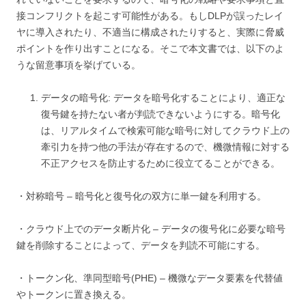
接コンフリクトを起こす可能性がある。もしDLPが誤ったレイ
ヤに導入されたり、不適当に構成されたりすると、実際に脅威
ポイントを作り出すことになる。そこで本文書では、以下のよ
うな留意事項を挙げている。
データの暗号化: データを暗号化することにより、適正な
復号鍵を持たない者が判読できないようにする。暗号化
は、リアルタイムで検索可能な暗号に対してクラウド上の
牽引力を持つ他の手法が存在するので、機微情報に対する
不正アクセスを防止するために役立てることができる。
・対称暗号 – 暗号化と復号化の双方に単一鍵を利用する。
・クラウド上でのデータ断片化 – データの復号化に必要な暗号
鍵を削除することによって、データを判読不可能にする。
・トークン化、準同型暗号(PHE) – 機微なデータ要素を代替値
やトークンに置き換える。