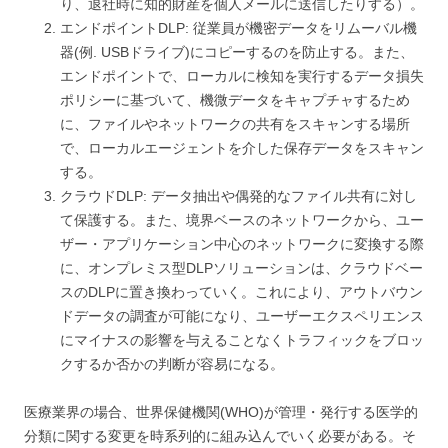
り、退社時に知的財産を個人メールに送信したりする）。
エンドポイントDLP: 従業員が機密データをリムーバル機
器(例. USBドライブ)にコピーするのを防止する。また、
エンドポイントで、ローカルに検知を実行するデータ損失
ポリシーに基づいて、機微データをキャプチャするため
に、ファイルやネットワークの共有をスキャンする場所
で、ローカルエージェントを介した保存データをスキャン
する。
クラウドDLP: データ抽出や偶発的なファイル共有に対し
て保護する。また、境界ベースのネットワークから、ユー
ザー・アプリケーション中心のネットワークに変換する際
に、オンプレミス型DLPソリューションは、クラウドベー
スのDLPに置き換わっていく。これにより、アウトバウン
ドデータの調査が可能になり、ユーザーエクスペリエンス
にマイナスの影響を与えることなくトラフィックをブロッ
クするか否かの判断が容易になる。
医療業界の場合、世界保健機関(WHO)が管理・発行する医学的
分類に関する変更を時系列的に組み込んでいく必要がある。そ