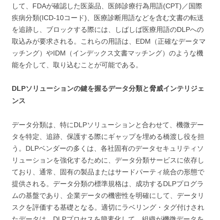
して、FDAが確認した医薬品、医師診療行為用語(CPT)／国際
疾病分類(ICD-10コード)、医療診断用語などを含む文書の転送
を追跡し、ブロックする際には、しばしば医療用語のDLPへの
取込みが要求される。これらの用語は、EDM（正確なデータマ
ッチング）やIDM（インデックス文書マッチング）のような機
能を介して、取り込むことが可能である。
DLPソリューションの鍵を握るデータ分類と脅威インテリジェ
ンス
データ分類は、特にDLPソリューションと合わせて、機微デー
タを特定、追跡、保護する際にギャップを埋める橋渡し役を担
う。DLPベンダーの多くは、各社固有のデータセキュリティソ
リューションを強化するために、データ分類サービスに依存し
ており、通常、固有の製品またはサードパーティ統合の形態で
提供される。データ分類の標準規格は、成功するDLPプログラ
ムの基盤であり、企業データの機密性を明確にして、データリ
スクを評価する基礎となる。適切にラベリング・タグ付けされ
たデータは、DLPプロセスを簡素化して、組織が機微データを