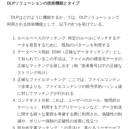
DLPソリューションの技術機能とタイプ
「DLPはどのように機能するか」では、DLPソリューションで
利用される技術機能として、以下の8つを挙げている。
ルールベースのマッチング: 特定のルールにマッチするデ
ータを発見するために、既知のパターンを利用する
データベース指紋: EDM（正確なデータマッチング）とし
て知られているこの手法は、ファイル内の構造化データの
正確なマッチングを探し出す（例. “患者番号123”の正確な
ストリング向け）
正確なファイルマッチング: ここでは、ファイルコンテン
ツ全体よりも、ファイルコンテンツの暗号学的ハッシュ値
に対してマッチングが行われる
コンテキスト分析: これは、ユーザーのロール、物理的ロ
ケーション、利用するアプリケーションなど、データ転送
に関する様々な要因を考慮する際に利用され、偽陽性の削
減や、ポリシー強制の正確性の改善に役立つ
部分的文書マッチング: この手法は、異なるユーザーがフ