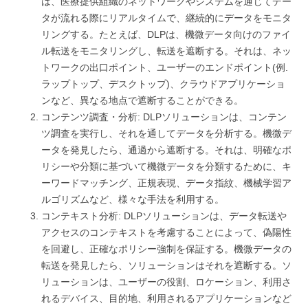
は、医療提供組織のネットワークやシステムを通じてデー
タが流れる際にリアルタイムで、継続的にデータをモニタ
リングする。たとえば、DLPは、機微データ向けのファイ
ル転送をモニタリングし、転送を遮断する。それは、ネッ
トワークの出口ポイント、ユーザーのエンドポイント(例.
ラップトップ、デスクトップ)、クラウドアプリケーショ
ンなど、異なる地点で遮断することができる。
コンテンツ調査・分析: DLPソリューションは、コンテン
ツ調査を実行し、それを通してデータを分析する。機微デ
ータを発見したら、通過から遮断する。それは、明確なポ
リシーや分類に基づいて機微データを分類するために、キ
ーワードマッチング、正規表現、データ指紋、機械学習ア
ルゴリズムなど、様々な手法を利用する。
コンテキスト分析: DLPソリューションは、データ転送や
アクセスのコンテキストを考慮することによって、偽陽性
を回避し、正確なポリシー強制を保証する。機微データの
転送を発見したら、ソリューションはそれを遮断する。ソ
リューションは、ユーザーの役割、ロケーション、利用さ
れるデバイス、目的地、利用されるアプリケーションなど