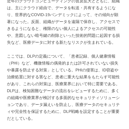
近年のクラウドコンピューティングの普及拡大とともに、組織
は、主にクラウド経由で、データを転送・共有するようにな
り、世界的なCOVID-19パンデミックによって、その傾向が顕
著になった。反面、組織がデータを遠隔で保存し、アクセスで
きるようになると、権限のない個人によるアクセスの可能性
や、意図しない暗号鍵の削除といった技術的問題に起因する損
失など、医療データに対する新たなリスクが生まれている。
ここでは、DLPの定義について、「患者記録、個人健康情報
（PHI）など、機微情報の偶発的または許可されていない損失
や暴露を防止する対策」としている。PHIの侵害は、ID窃盗や
治療処置に対する害など、患者に重大な結果をもたらす可能性
があり、これらの対策は、医療業界において特に需要である。
DLPは、検知困難なデータの流出をレビューするために、多く
の組織や医療業界が検討する多面的なセキュリティソリューシ
ョンであり、データ漏えいを防止し、医療データのセキュリテ
ィや完全性を保証するために、DLP戦略を設定することが重要
だとしている。