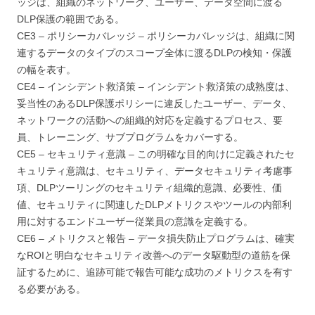
ッジは、組織のネットワーク、ユーザー、データ空間に渡る
DLP保護の範囲である。
CE3 – ポリシーカバレッジ – ポリシーカバレッジは、組織に関
連するデータのタイプのスコープ全体に渡るDLPの検知・保護
の幅を表す。
CE4 – インシデント救済策 – インシデント救済策の成熟度は、
妥当性のあるDLP保護ポリシーに違反したユーザー、データ、
ネットワークの活動への組織的対応を定義するプロセス、要
員、トレーニング、サブプログラムをカバーする。
CE5 – セキュリティ意識 – この明確な目的向けに定義されたセ
キュリティ意識は、セキュリティ、データセキュリティ考慮事
項、DLPツーリングのセキュリティ組織的意識、必要性、価
値、セキュリティに関連したDLPメトリクスやツールの内部利
用に対するエンドユーザー従業員の意識を定義する。
CE6 – メトリクスと報告 – データ損失防止プログラムは、確実
なROIと明白なセキュリティ改善へのデータ駆動型の道筋を保
証するために、追跡可能で報告可能な成功のメトリクスを有す
る必要がある。