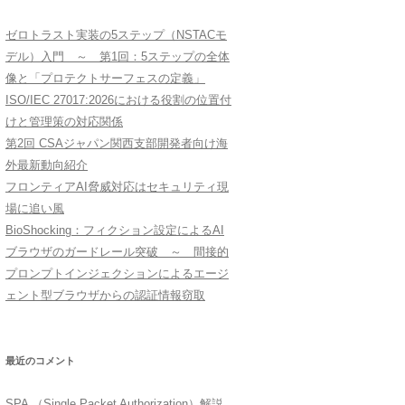
ゼロトラスト実装の5ステップ（NSTACモ
デル）入門 ～ 第1回：5ステップの全体
像と「プロテクトサーフェスの定義」
ISO/IEC 27017:2026における役割の位置付
けと管理策の対応関係
第2回 CSAジャパン関西支部開発者向け海
外最新動向紹介
フロンティアAI脅威対応はセキュリティ現
場に追い風
BioShocking：フィクション設定によるAI
ブラウザのガードレール突破 ～ 間接的
プロンプトインジェクションによるエージ
ェント型ブラウザからの認証情報窃取
最近のコメント
SPA （Single Packet Authorization）解説