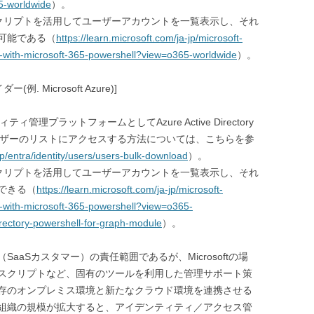
5-worldwide
）。
llスクリプトを活用してユーザーアカウントを一覧表示し、それ
も可能である（
https://learn.microsoft.com/ja-jp/microsoft-
s-with-microsoft-365-powershell?view=o365-worldwide
）。
Microsoft Azure)]
管理プラットフォームとしてAzure Active Directory
ユーザーのリストにアクセスする方法については、こちらを参
-jp/entra/identity/users/users-bulk-download
）。
llスクリプトを活用してユーザーアカウントを一覧表示し、それ
もできる（
https://learn.microsoft.com/ja-jp/microsoft-
s-with-microsoft-365-powershell?view=o365-
rectory-powershell-for-graph-module
）。
aaSカスタマー）の責任範囲であるが、Microsoftの場
PowerShellスクリプトなど、固有のツールを利用した管理サポート策
存のオンプレミス環境と新たなクラウド環境を連携させる
組織の規模が拡大すると、アイデンティティ／アクセス管