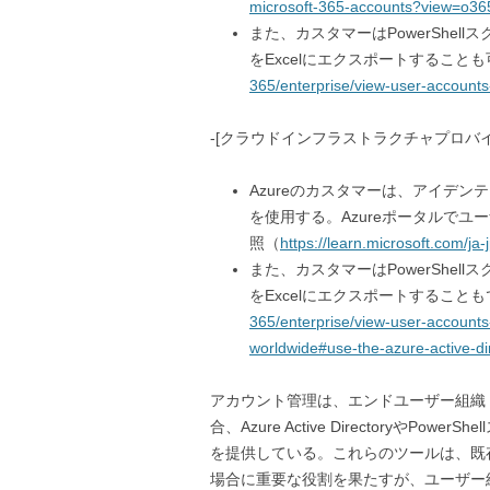
microsoft-365-accounts?view=o36
また、カスタマーはPowerShe
をExcelにエクスポートすること
365/enterprise/view-user-account
-[クラウドインフラストラクチャプロバイダー(例. 
Azureのカスタマーは、アイデンティティ
を使用する。Azureポータルで
照（
https://learn.microsoft.com/ja
また、カスタマーはPowerShe
をExcelにエクスポートすること
365/enterprise/view-user-account
worldwide#use-the-azure-active-di
アカウント管理は、エンドユーザー組織（S
合、Azure Active Directoryや
を提供している。これらのツールは、既
場合に重要な役割を果たすが、ユーザー