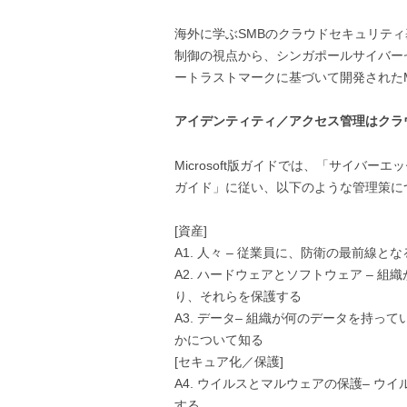
海外に学ぶSMBのクラウドセキュリティ基礎
制御の視点から、シンガポールサイバー
ートラストマークに基づいて開発されたMi
アイデンティティ／アクセス管理はクラ
Microsoft版ガイドでは、「サイバ
ガイド」に従い、以下のような管理策に
[資産]
A1. 人々 – 従業員に、防衛の最前線
A2. ハードウェアとソフトウェア –
り、それらを保護する
A3. データ– 組織が何のデータを持
かについて知る
[セキュア化／保護]
A4. ウイルスとマルウェアの保護– 
する