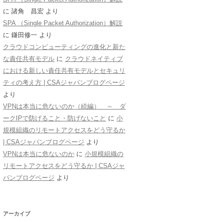
に
諸角 昌宏
より
SPA （Single Packet Authorization）解説
に
鎌田修一
より
クラウドコンピューティングの進化と新た
な責任共有モデル
に
クラウドネイティブ
における新しい責任共有モデルとセキュリ
ティの考え方 | CSAジャパンブログページ
より
VPNは本当に危ないのか（続編） ～ ダ
ークIPで防げること・防げないこと
に
小
規模組織のリモートアクセスをどう守るか
| CSAジャパンブログページ
より
VPNは本当に危ないのか
に
小規模組織の
リモートアクセスをどう守るか | CSAジャ
パンブログページ
より
アーカイブ