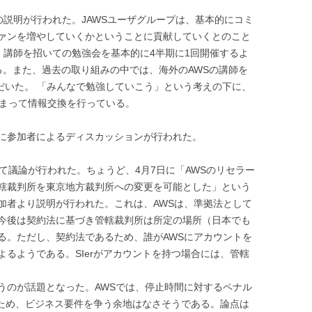
の説明が行われた。JAWSユーザグループは、基本的にコミ
ァンを増やしていくかということに貢献していくとのこと
Sでは、講師を招いての勉強会を基本的に4半期に1回開催するよ
る。また、過去の取り組みの中では、海外のAWSの講師を
ていただいた。 「みんなで勉強していこう」という考えの下に、
集まって情報交換を行っている。
に参加者によるディスカッションが行われた。
て議論が行われた。ちょうど、4月7日に「AWSのリセラー
轄裁判所を東京地方裁判所への変更を可能とした」という
加者より説明が行われた。これは、AWSは、準拠法として
今後は契約法に基づき管轄裁判所は所定の場所（日本でも
る。ただし、契約法であるため、誰がAWSにアカウントを
るようである。SIerがアカウントを持つ場合には、管轄
うのが話題となった。AWSでは、停止時間に対するペナル
るため、ビジネス要件を争う余地はなさそうである。論点は