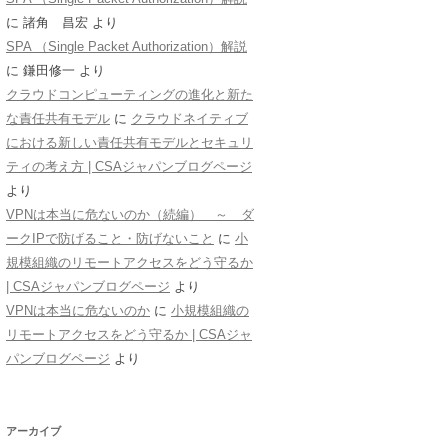
に
諸角 昌宏
より
SPA （Single Packet Authorization）解説
に
鎌田修一
より
クラウドコンピューティングの進化と新た
な責任共有モデル
に
クラウドネイティブ
における新しい責任共有モデルとセキュリ
ティの考え方 | CSAジャパンブログページ
より
VPNは本当に危ないのか（続編） ～ ダ
ークIPで防げること・防げないこと
に
小
規模組織のリモートアクセスをどう守るか
| CSAジャパンブログページ
より
VPNは本当に危ないのか
に
小規模組織の
リモートアクセスをどう守るか | CSAジャ
パンブログページ
より
アーカイブ