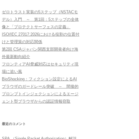
ゼロトラスト実装の5ステップ（NSTACモ
デル）入門 ～ 第1回：5ステップの全体
像と「プロテクトサーフェスの定義」
ISO/IEC 27017:2026における役割の位置付
けと管理策の対応関係
第2回 CSAジャパン関西支部開発者向け海
外最新動向紹介
フロンティアAI脅威対応はセキュリティ現
場に追い風
BioShocking：フィクション設定によるAI
ブラウザのガードレール突破 ～ 間接的
プロンプトインジェクションによるエージ
ェント型ブラウザからの認証情報窃取
最近のコメント
SPA （Single Packet Authorization）解説