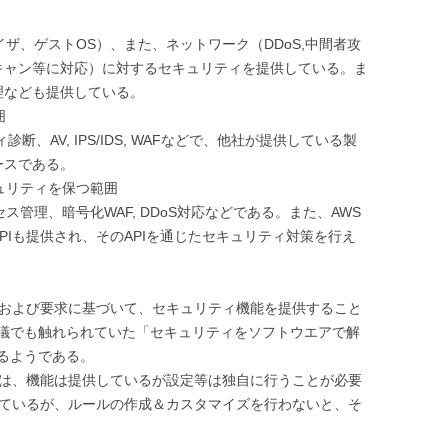
ザ、ゲストOS）、また、ネットワーク（DDoS,中間者攻
キャン等に対応）に対するセキュリティを提供している。ま
理なども提供している。
囲
リティ診断、AV, IPS/IDS, WAFなどで、他社が提供している製
ースである。
ュリティを保つ範囲
ス管理、暗号化WAF, DDoS対応などである。また、AWS
PIも提供され、そのAPIを通じたセキュリティ対策を行え
クおよび要求に基づいて、セキュリティ機能を提供すること
議でも触れられていた「セキュリティをソフトウエアで解
るようである。
能は、機能は提供しているが設定等は独自に行うことが必要
しているが、ルールの作成＆カスタマイズを行わないと、そ