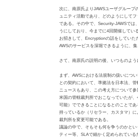
次に、南原氏よりJAWSユーザグループ
ュニティ活動であり、どのようにしてフ
である。その中で、Security-JAW
うにしており、今までに4回開催してい
お招きして、Encryptionの話をし
AWSのサービスを深堀できるように、
さて、南原氏の説明の後、いつものよう
まず、AWSにおける法規制の扱いについ
との契約において、準拠法を日本法、管
ニュースもあり、この考え方について参
米国の管轄裁判所でおこなっていたが、
可能）でできることになるとのことであ
持っているか（リセラー、カスタマ）によ
裁判所を変更可能である。
議論の中で、そもそも何を争うのかとい
ティー等、SLAで細かく定められてい