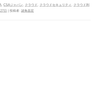
A
,
CSAジャパン
,
クラウド
,
クラウドセキュリティ
,
クラウド利
月27日
|
投稿者:
諸角昌宏