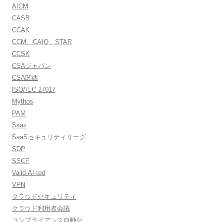
AICM
CASB
CCAK
CCM、CAIQ、STAR
CCSK
CSAジャパン
CSA関西
ISO/IEC 27017
Mythos
PAM
Saas
SaaSセキュリティリーグ
SDP
SSCF
Valid-AI-ted
VPN
クラウドセキュリティ
クラウド利用者会議
コンプライアンス自動化