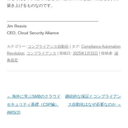
築き上げるものなのです。
________________________________________
Jim Reavis
CEO, Cloud Security Alliance
カテゴリー:
コンプライアンス自動化
| タグ:
Compliance Automation
Revolution
,
コンプライアンス
| 投稿日:
2025年1月31日
|
投稿者:
諸
角昌宏
投稿ナビゲーション
←
海外に学ぶSMBのクラウド
継続的な保証とコンプライアン
セキュリティ基礎（CSP編）
ス自動化はなぜ必要なのか
→
AWS(2)