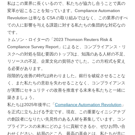
私はこの業界に長くいるので、私たちが協力し合うことで真の
変革が起こることを知っています。Compliance Automation
Revolution は単なる CSA の取り組みではなく、この業界のすべ
ての人に影響を与える課題に対する私たちの集団的な対応なの
です。
トムソン・ロイターの「2023 Thomson Reuters Risk &
Compliance Survey Report」によると、コンプライアンス・リ
スクへの対処を阻む要因のトップ3は、知識のある人材の不足、
リソースの不足、企業文化の貧弱さでした。この方程式を変え
る必要があります。
段階的な改善の時代は終わりました。銀行を破綻させることな
く、また私たちの意欲を失わせることなく、コンプライアンス
が実際にセキュリティの改善を推進する未来を私たちと一緒に
築きましょう。
私たちは2025年後半に「
Compliance Automation Revolution
」
を正式に立ち上げる予定です。現在、この重要なイニシアチブ
の創設者になりたい先見性のある人材を募集しています。コン
プライアンスの未来にどのように貢献できるか、ぜひお問い合
わせください。結局のところ、最高の革命とは、私たちが共に