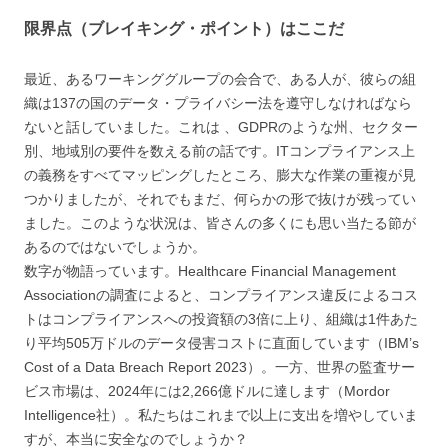
限界点（ブレイキング・ポイント）はここだ
最近、あるワーキンググループの会合で、ある人が、彼らの組
織は137の国のデータ・プライバシー法を遵守しなければなら
ないと話していました。これは 、GDPRのような州、セクター
別、地域別の要件を数える前の話です。ITコンプライアンス上
の義務をすべてマッピングしたところ、膨大な作業の重複が見
つかりましたが、それでもまだ、何らかの形で抜けが残ってい
ました。このような状況は、皆さんの多くにも思い当たる節が
あるのではないでしょうか。
数字が物語っています。Healthcare Financial Management
Associationの調査によると、コンプライアンス違反によるコス
トはコンプライアンスへの投資額の3倍に上り、組織は1件あた
り平均505万ドルのデータ侵害コストに直面しています（IBM’s
Cost of a Data Breach Report 2023）。一方、世界の監査サー
ビス市場は、2024年には2,266億ドルに達します（Mordor
Intelligence社）。私たちはこれまで以上に支出を増やしていま
すが、本当に安全なのでしょうか？