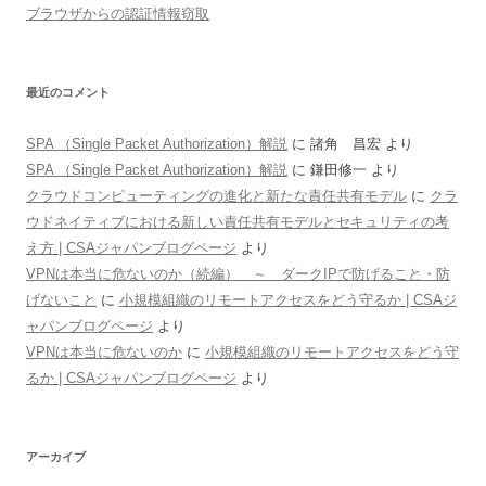
ブラウザからの認証情報窃取
最近のコメント
SPA （Single Packet Authorization）解説
に
諸角 昌宏
より
SPA （Single Packet Authorization）解説
に
鎌田修一
より
クラウドコンピューティングの進化と新たな責任共有モデル
に
クラ
ウドネイティブにおける新しい責任共有モデルとセキュリティの考
え方 | CSAジャパンブログページ
より
VPNは本当に危ないのか（続編） ～ ダークIPで防げること・防
げないこと
に
小規模組織のリモートアクセスをどう守るか | CSAジ
ャパンブログページ
より
VPNは本当に危ないのか
に
小規模組織のリモートアクセスをどう守
るか | CSAジャパンブログページ
より
アーカイブ