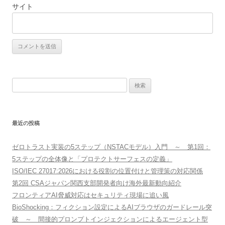
サイト
検
索:
最近の投稿
ゼロトラスト実装の5ステップ（NSTACモデル）入門 ～ 第1回：
5ステップの全体像と「プロテクトサーフェスの定義」
ISO/IEC 27017:2026における役割の位置付けと管理策の対応関係
第2回 CSAジャパン関西支部開発者向け海外最新動向紹介
フロンティアAI脅威対応はセキュリティ現場に追い風
BioShocking：フィクション設定によるAIブラウザのガードレール突
破 ～ 間接的プロンプトインジェクションによるエージェント型