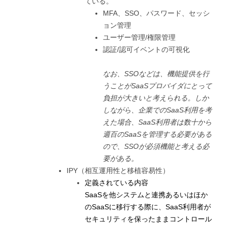
ている。
MFA、SSO、パスワード、セッシ
ョン管理
ユーザー管理/権限管理
認証/認可イベントの可視化
なお、SSOなどは、機能提供を行
うことがSaaSプロバイダにとって
負担が大きいと考えられる。しか
しながら、企業でのSaaS利用を考
えた場合、SaaS利用者は数十から
週百のSaaSを管理する必要がある
ので、SSOが必須機能と考える必
要がある。
IPY（相互運用性と移植容易性）
定義されている内容
SaaSを他システムと連携あるいはほか
のSaaSに移行する際に、SaaS利用者が
セキュリティを保ったままコントロール