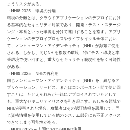
まうリスクがある。
・NHI8:2025 – 環境の分離
環境の分離とは、クラウドアプリケーションのデプロイにおけ
る基本的なセキュリティ対策であり、開発・テスト・ステージ
ング・本番といった環境を分けて運用することを指す。アプリ
ケーションのデプロイプロセスやライフサイクル全体におい
て、ノンヒューマン・アイデンティティ（NHI）が頻繁に使用
される。しかし、同じNHIを複数の環境、特にテスト環境と本
番環境で使い回すと、重大なセキュリティ脆弱性を招く可能性
がある。
・NHI9:2025 – NHIの再利用
同じノンヒューマン・アイデンティティ（NHI）を、異なるア
プリケーション、サービス、またはコンポーネント間で使い回
すことは、たとえそれらが一緒にデプロイされていたとして
も、重大なセキュリティリスクを引き起こす。もしある領域で
NHIが侵害された場合、攻撃者はその認証情報を悪用して、同
じ資格情報を使用している他のシステム部分にも不正アクセス
できてしまう可能性がある。
・NHI10:2025 – 人間におけるNHIの使用