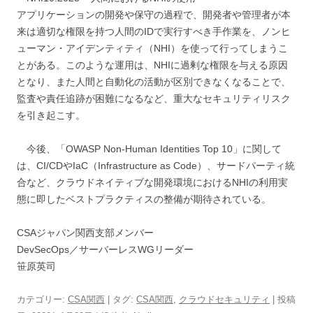
アプリケーションの開発や保守の過程で、開発者や管理者が本
来は適切な権限を持つ人間のIDで実行すべき手作業を、ノンヒ
ューマン・アイデンティティ（NHI）を使って行ってしまうこ
とがある。このような運用は、NHIに過剰な権限を与える原因
となり、また人間と自動化の活動が区別できなくなることで、
監査や責任追跡が困難になるなど、重大なセキュリティリスク
を引き起こす。
今後、「OWASP Non-Human Identities Top 10」に関して
は、CI/CDやIaC（Infrastructure as Code）、サードパーティ統
合など、クラウドネイティブな開発環境におけるNHIの利用実
態に即したベストプラクティスの整備が期待されている。
CSAジャパン関西支部メンバー
DevSecOps／サーバーレスWGリーダー
笹原英司
カテゴリー:
CSA関西
| タグ:
CSA関西
,
クラウドセキュリティ
| 投稿