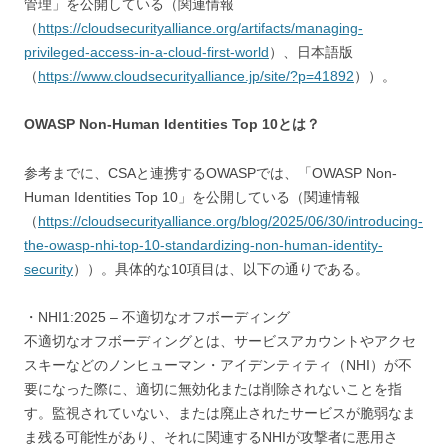
管理」を公開している（関連情報
（
https://cloudsecurityalliance.org/artifacts/managing-
privileged-access-in-a-cloud-first-world
）、日本語版
（
https://www.cloudsecurityalliance.jp/site/?p=41892
））。
OWASP Non-Human Identities Top 10とは？
参考までに、CSAと連携するOWASPでは、「OWASP Non-
Human Identities Top 10」を公開している（関連情報
（
https://cloudsecurityalliance.org/blog/2025/06/30/introducing-
the-owasp-nhi-top-10-standardizing-non-human-identity-
security
））。具体的な10項目は、以下の通りである。
・NHI1:2025 – 不適切なオフボーディング
不適切なオフボーディングとは、サービスアカウントやアクセ
スキーなどのノンヒューマン・アイデンティティ（NHI）が不
要になった際に、適切に無効化または削除されないことを指
す。監視されていない、または廃止されたサービスが脆弱なま
ま残る可能性があり、それに関連するNHIが攻撃者に悪用さ