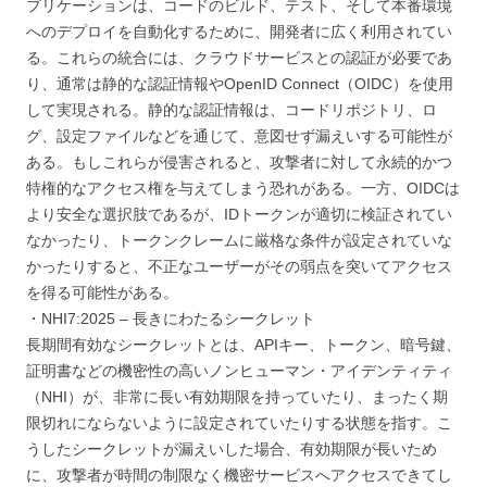
プリケーションは、コードのビルド、テスト、そして本番環境
へのデプロイを自動化するために、開発者に広く利用されてい
る。これらの統合には、クラウドサービスとの認証が必要であ
り、通常は静的な認証情報やOpenID Connect（OIDC）を使用
して実現される。静的な認証情報は、コードリポジトリ、ロ
グ、設定ファイルなどを通じて、意図せず漏えいする可能性が
ある。もしこれらが侵害されると、攻撃者に対して永続的かつ
特権的なアクセス権を与えてしまう恐れがある。一方、OIDCは
より安全な選択肢であるが、IDトークンが適切に検証されてい
なかったり、トークンクレームに厳格な条件が設定されていな
かったりすると、不正なユーザーがその弱点を突いてアクセス
を得る可能性がある。
・NHI7:2025 – 長きにわたるシークレット
長期間有効なシークレットとは、APIキー、トークン、暗号鍵、
証明書などの機密性の高いノンヒューマン・アイデンティティ
（NHI）が、非常に長い有効期限を持っていたり、まったく期
限切れにならないように設定されていたりする状態を指す。こ
うしたシークレットが漏えいした場合、有効期限が長いため
に、攻撃者が時間の制限なく機密サービスへアクセスできてし