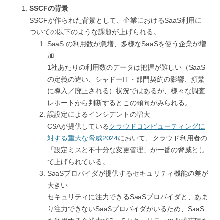
SSCFの背景
SSCFが作られた背景として、企業におけるSaaS利用に
ついての以下のような課題が上げられる。
SaaS の利用数が急増、多様なSaaSを使う企業が増
加
1社あたりの利用数のデータは把握が難しい（SaaS
の定義の違い、シャドーIT・部門契約の影響、頻繁
に導入／廃止される）状況ではあるが、様々な調査
レポートから判断するとこの傾向がみられる。
誤設定によるインシデントの増大
CSAが提供している
クラウドコンピューティングに
対する重大な脅威2024
において、クラウド利用者の
「設定ミスと不十分な変更管理」が一番の脅威とし
て上げられている。
SaaSプロバイダが提供するセキュリティ機能の差が
大きい
セキュリティに注力できるSaaSプロバイダと、あま
り注力できないSaaSプロバイダがいるため、SaaS