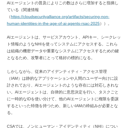
AIエージェントの普及によりこの数はさらに増加すると指摘し
ている（関連情報
（
https://cloudsecurityalliance.org/artifacts/securing-non-
human-identities-in-the-age-of-ai-agents-rsac-2025
））。
AIエージェントは、サービスアカウント、APIキー、シークレッ
ト情報のようなNHIを使ってシステムにアクセスする。これら
は組織の機密データや重要なシステムにアクセスするための鍵
となるため、攻撃者にとって格好の標的になる。
しかしながら、従来のアイデンティティ・アクセス管理
（IAM）は静的なアプリケーションや人間のユーザー向けに設
計されており、AIエージェントのような存在には対応しきれな
い。AIエージェントは、自律的に意思決定を行い、タスクごと
に一時的なIDを使い分けて、他のAIエージェントに権限を委譲
するといった特徴を持つため、新しいIAMの枠組みが必要とな
る。
CSAでは、ノンヒューマン・アイデンティティ（NHI）につい