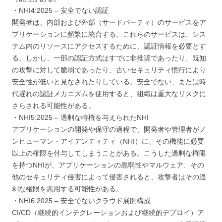
・NHI4:2025 – 安全でない認証
開発者は、内部および外部（サードパーティ）のサービスをア
プリケーションに頻繁に統合する。これらのサービスは、シス
テム内のリソースにアクセスするために、認証情報を必要とす
る。しかし、一部の認証方式はすでに非推奨であったり、既知
の攻撃に対して脆弱であったり、古いセキュリティ慣行により
安全性が低いと見なされたりしている。安全でない、または時
代遅れの認証メカニズムを使用すると、組織は重大なリスクに
さらされる可能性がある。
・NHI5:2025 – 過剰な特権を与えられたNHI
アプリケーションの開発や保守の過程で、開発者や管理者がノ
ンヒューマン・アイデンティティ（NHI）に、その機能に必要
以上の権限を付与してしまうことがある。こうした過剰な権限
を持つNHIが、アプリケーションの脆弱性やマルウェア、その
他のセキュリティ侵害によって侵害されると、攻撃者はその過
剰な権限を悪用する可能性がある。
・NHI6:2025 – 安全でないクラウド展開構成
CI/CD（継続的インテグレーションおよび継続的デプロイ）ア