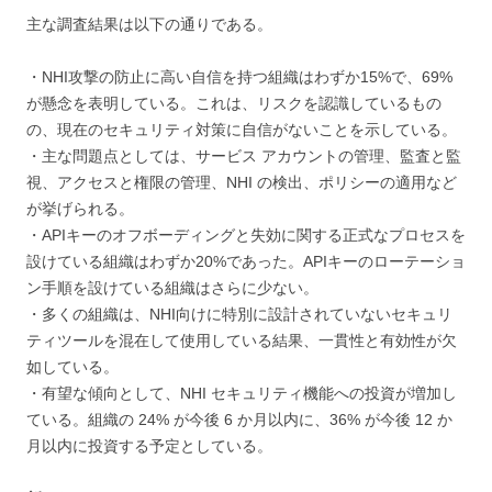
主な調査結果は以下の通りである。
・NHI攻撃の防止に高い自信を持つ組織はわずか15%で、69%
が懸念を表明している。これは、リスクを認識しているもの
の、現在のセキュリティ対策に自信がないことを示している。
・主な問題点としては、サービス アカウントの管理、監査と監
視、アクセスと権限の管理、NHI の検出、ポリシーの適用など
が挙げられる。
・APIキーのオフボーディングと失効に関する正式なプロセスを
設けている組織はわずか20%であった。APIキーのローテーショ
ン手順を設けている組織はさらに少ない。
・多くの組織は、NHI向けに特別に設計されていないセキュリ
ティツールを混在して使用している結果、一貫性と有効性が欠
如している。
・有望な傾向として、NHI セキュリティ機能への投資が増加し
ている。組織の 24% が今後 6 か月以内に、36% が今後 12 か
月以内に投資する予定としている。