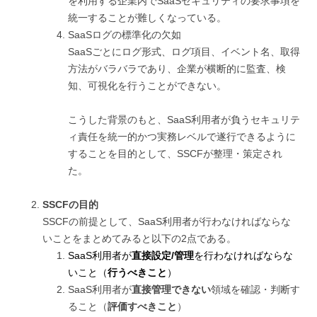
を利用する企業内でSaaSセキュリティの要求事項を
統一することが難しくなっている。
SaaSログの標準化の欠如
SaaSごとにログ形式、ログ項目、イベント名、取得
方法がバラバラであり、企業が横断的に監査、検
知、可視化を行うことができない。
こうした背景のもと、SaaS利用者が負うセキュリテ
ィ責任を統一的かつ実務レベルで遂行できるように
することを目的として、SSCFが整理・策定され
た。
SSCFの目的
SSCFの前提として、SaaS利用者が行わなければならな
いことをまとめてみると以下の2点である。
SaaS利用者が
直接設定/管理
を行わなければならな
いこと（
行うべきこと
）
SaaS利用者が
直接管理できない
領域を確認・判断す
ること（
評価すべきこと
）