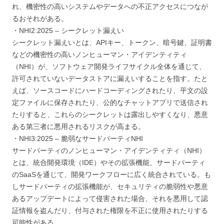
れ、機密性の高いシステムやデータへの不正アクセスにつなが
るおそれがある。
・NHI2:2025 – シークレット漏えい
シークレット漏えいとは、APIキー、トークン、暗号鍵、証明書
などの機密性の高いノンヒューマン・アイデンティティ
（NHI）が、ソフトウェア開発ライフサイクル全体を通じて、
許可されていないデータストアに漏えいすることを指す。たと
えば、ソースコードにハードコーディングされたり、平文の設
定ファイルに保存されたり、公的なチャットアプリで送信され
たりすると、これらのシークレットは露出しやすくなり、悪意
ある第三者に悪用されるリスクが高まる。
・NHI3:2025 – 脆弱なサードパーティNHI
サードパーティのノンヒューマン・アイデンティティ（NHI）
とは、統合開発環境（IDE）やその拡張機能、サードパーティ
のSaaSを通じて、開発ワークフローに広く統合されている。も
しサードパーティの拡張機能が、セキュリティの脆弱性や悪意
あるアップデートによって侵害された場合、それを悪用して認
証情報を盗んだり、付与された権限を不正に使用されたりする
可能性がある。