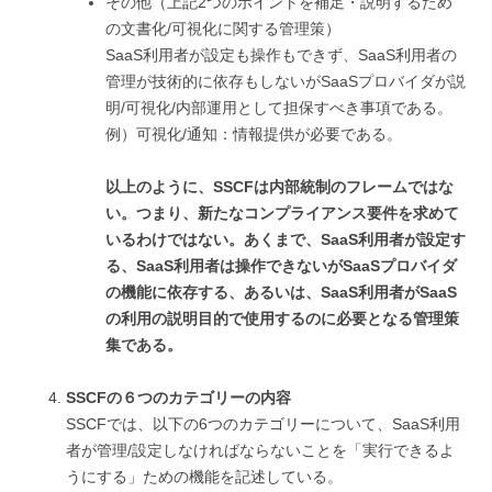
その他（上記2つのポイントを補足・説明するため
の文書化/可視化に関する管理策）
SaaS利用者が設定も操作もできず、SaaS利用者の
管理が技術的に依存もしないがSaaSプロバイダが説
明/可視化/内部運用として担保すべき事項である。
例）可視化/通知：情報提供が必要である。
以上のように、SSCFは内部統制のフレームではな
い。つまり、新たなコンプライアンス要件を求めて
いるわけではない。あくまで、SaaS利用者が設定す
る、SaaS利用者は操作できないがSaaSプロバイダ
の機能に依存する、あるいは、SaaS利用者がSaaS
の利用の説明目的で使用するのに必要となる管理策
集である。
SSCFの６つのカテゴリーの内容
SSCFでは、以下の6つのカテゴリーについて、SaaS利用
者が管理/設定しなければならないことを「実行できるよ
うにする」ための機能を記述している。