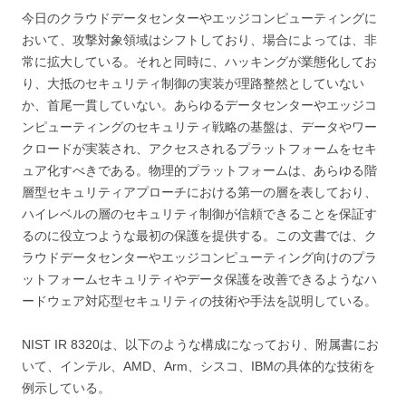
今日のクラウドデータセンターやエッジコンピューティングに
おいて、攻撃対象領域はシフトしており、場合によっては、非
常に拡大している。それと同時に、ハッキングが業態化してお
り、大抵のセキュリティ制御の実装が理路整然としていない
か、首尾一貫していない。あらゆるデータセンターやエッジコ
ンピューティングのセキュリティ戦略の基盤は、データやワー
クロードが実装され、アクセスされるプラットフォームをセキ
ュア化すべきである。物理的プラットフォームは、あらゆる階
層型セキュリティアプローチにおける第一の層を表しており、
ハイレベルの層のセキュリティ制御が信頼できることを保証す
るのに役立つような最初の保護を提供する。この文書では、ク
ラウドデータセンターやエッジコンピューティング向けのプラ
ットフォームセキュリティやデータ保護を改善できるようなハ
ードウェア対応型セキュリティの技術や手法を説明している。
NIST IR 8320は、以下のような構成になっており、附属書にお
いて、インテル、AMD、Arm、シスコ、IBMの具体的な技術を
例示している。