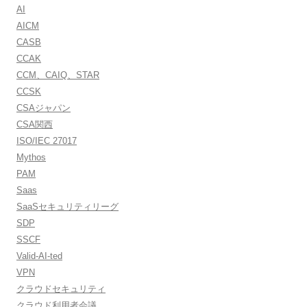
AI
AICM
CASB
CCAK
CCM、CAIQ、STAR
CCSK
CSAジャパン
CSA関西
ISO/IEC 27017
Mythos
PAM
Saas
SaaSセキュリティリーグ
SDP
SSCF
Valid-AI-ted
VPN
クラウドセキュリティ
クラウド利用者会議