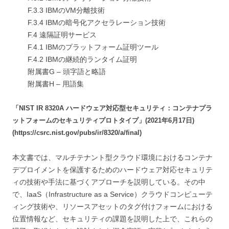
F.3.3 IBMのVM分離技術
F.3.4 IBMの暗号化アクセラレーション技術
F.4 遠隔証明サービス
F.4.1 IBMのプラットフォーム証明ツール
F.4.2 IBMの継続的ランタイム証明
附属書G – 頭字語と略語
附属書H – 用語集
「NIST IR 8320A ハードウェア対応型セキュリティ：コンテナプラ
ットフォームのセキュリティプロトタイプ」(2021年6月17日)
(https://csrc.nist.gov/pubs/ir/8320/a/final)
本文書では、マルチテナント型クラウド環境におけるコンテナ
デプロイメントを保護するためのハードウェア対応セキュリテ
ィの技術や手法に基づくアプローチを説明している。その中
で、IaaS（Infrastructure as a Service）クラウドコンピューテ
ィング技術や、リソースアセットのタグ付けフォームにおける
位置情報など、セキュリティの課題を説明した上で、これらの