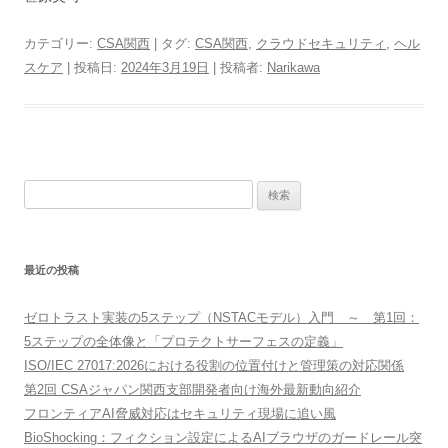
カテゴリー:
CSA関西
| タグ:
CSA関西
,
クラウドセキュリティ
,
ヘル
スケア
| 投稿日:
2024年3月19日
|
投稿者:
Narikawa
検
索:
最近の投稿
ゼロトラスト実装の5ステップ（NSTACモデル）入門 ～ 第1回：
5ステップの全体像と「プロテクトサーフェスの定義」
ISO/IEC 27017:2026における役割の位置付けと管理策の対応関係
第2回 CSAジャパン関西支部開発者向け海外最新動向紹介
フロンティアAI脅威対応はセキュリティ現場に追い風
BioShocking：フィクション設定によるAIブラウザのガードレール突