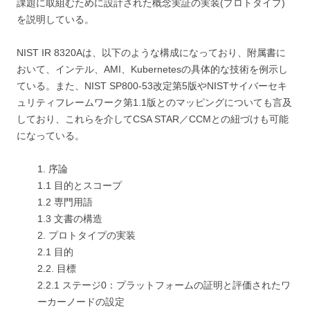
課題に取組むために設計された概念実証の実装(プロトタイプ)
を説明している。
NIST IR 8320Aは、以下のような構成になっており、附属書に
おいて、インテル、AMI、Kubernetesの具体的な技術を例示し
ている。また、NIST SP800-53改定第5版やNISTサイバーセキ
ュリティフレームワーク第1.1版とのマッピングについても言及
しており、これらを介してCSA STAR／CCMとの紐づけも可能
になっている。
1. 序論
1.1 目的とスコープ
1.2 専門用語
1.3 文書の構造
2. プロトタイプの実装
2.1 目的
2.2. 目標
2.2.1 ステージ0：プラットフォームの証明と評価されたワ
ーカーノードの設定