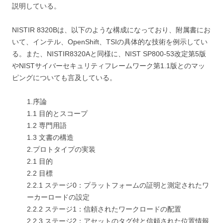
説明している。
NISTIR 8320Bは、以下のような構成になっており、附属書にお
いて、インテル、OpenShift、TSIの具体的な技術を例示してい
る。また、NISTIR8320Aと同様に、NIST SP800-53改定第5版
やNISTサイバーセキュリティフレームワーク第1.1版とのマッ
ピングについても言及している。
1.序論
1.1 目的とスコープ
1.2 専門用語
1.3 文書の構造
2.プロトタイプの実装
2.1 目的
2.2 目標
2.2.1 ステージ0：プラットフォームの証明と測定されたワ
ーカーロードの設定
2.2.2 ステージ1：信頼されたワークロードの配置
2.2.3 ステージ2：アセットのタグ付と信頼された位置情報