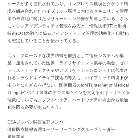
ケースが多く提供されており、オンプレミス環境とクラウド環
境を組み合わせたハイブリッド環境におけるセキュリティ管理
策の最適化に向けたソリューション開発が加速している。さら
にマシンアイデンティティ管理をみると、情報技術(IT)と制御
技術(OT)の融合に係るアイデンティティ管理の効率化・自動化
を想定していることが伝わってくる。
元々、クローズドな境界防御を前提として情報システムが構
築・運用されていた医療・ライフサイエンス業界の場合、ゼロ
トラストアーキテクチャやアプリケーションコンテナに代表さ
れるクラウドネイティブ技術の導入も、ハイブリッド環境下が
中心とならざるを得ない。医療機器のIoMT(Internet of Medical
Things)やバイオ製造のデジタルツインを支えるセキュリティ管
理策についても、ソフトウェア、ハードウェアの両面から最適
化を図る必要があるだろう。
CSAジャパン関西支部メンバー
健康医療情報管理ユーザーワーキンググループリーダー
笹原英司