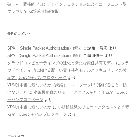
破 ～ 間接的プロンプトインジェクションによるエージェント型
ブラウザからの認証情報窃取
最近のコメント
SPA （Single Packet Authorization）解説
に
諸角 昌宏
より
SPA （Single Packet Authorization）解説
に
鎌田修一
より
クラウドコンピューティングの進化と新たな責任共有モデル
に
クラ
ウドネイティブにおける新しい責任共有モデルとセキュリティの考
え方 | CSAジャパンブログページ
より
VPNは本当に危ないのか（続編） ～ ダークIPで防げること・防
げないこと
に
小規模組織のリモートアクセスをどう守るか | CSAジ
ャパンブログページ
より
VPNは本当に危ないのか
に
小規模組織のリモートアクセスをどう守
るか | CSAジャパンブログページ
より
アーカイブ