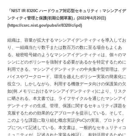
「NIST IR 8320C ハードウェア対応型セキュリティ：マシンアイデ
ンティティ管理と保護(初期公開草案)」(2022年4月20日)
(https://csrc.nist.gov/pubs/ir/8320/c/ipd)
組織は、容量が拡大するマシンアイデンティティを導入してお
り、一組織当たり数千または数百万の数に至る場合もよくあ
る。秘密暗号鍵のようなマシンアイデンティティは、個々のマ
シンにどのポリシーを強制する必要があるかを特定するために
利用できる。マシンアイデンティティの中央集中型管理は、デ
バイスやワークロード、環境を越えたポリシー実装の簡素化に
役立つ。しかしながら、利用する機微データ向けの保護策の欠
如(例.メモリにおけるマシンアイデンティティ)により、リスク
に晒される。本文書では、ライフサイクルを通じたマシンアイ
デンティティの生成、管理、保護に関するセキュリティ課題を
克服するための効果的なアプローチを提示している。そして、
このような課題に取り組む概念実証(PoC)の実装、プロトタイ
プについて記述している。本文書は、一般的なセキュリティコ
ミュニティが、記述された実装を検証し、有効活用するために