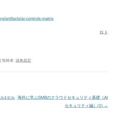
rg/artifacts/ai-controls-matrix
以上
|
投稿者:
諸角昌宏
レベル1セル
海外に学ぶSMBのクラウドセキュリティ基礎（AI
セキュリティ編）(1)
→