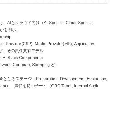
クラウド向け（AI-Specific, Cloud-Specific,
いずれかを明示。
nership
ovider(CSP), Model Provider(MP), Application
、および、その責任共有モデル
GenAI Stack Components
, Compute, Storageなど）
ージ（Preparation, Development, Evaluation,
irement）。責任を持つチーム（GRC Team, Internal Audit