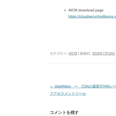
AICM download page
https://cloudsecurityalliance.o
カテゴリー:
AICM
| 投稿日:
2025年7月10日
投稿ナビゲーション
←
ValidAIted ー CSAの最新STAR
フアセスメントツール
コメントを残す