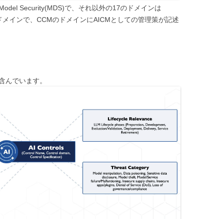
el Security(MDS)で、それ以外の17のドメインは
trix）のドメインで、CCMのドメインにAICMとしての管理策が記述
を含んでいます。