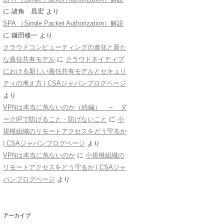
に
諸角 昌宏
より
SPA （Single Packet Authorization）解説
に
鎌田修一
より
クラウドコンピューティングの進化と新た
な責任共有モデル
に
クラウドネイティブ
における新しい責任共有モデルとセキュリ
ティの考え方 | CSAジャパンブログページ
より
VPNは本当に危ないのか（続編） ～ ダ
ークIPで防げること・防げないこと
に
小
規模組織のリモートアクセスをどう守るか
| CSAジャパンブログページ
より
VPNは本当に危ないのか
に
小規模組織の
リモートアクセスをどう守るか | CSAジャ
パンブログページ
より
アーカイブ