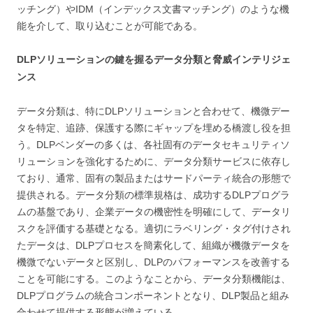
ッチング）やIDM（インデックス文書マッチング）のような機
能を介して、取り込むことが可能である。
DLPソリューションの鍵を握るデータ分類と脅威インテリジェ
ンス
データ分類は、特にDLPソリューションと合わせて、機微デー
タを特定、追跡、保護する際にギャップを埋める橋渡し役を担
う。DLPベンダーの多くは、各社固有のデータセキュリティソ
リューションを強化するために、データ分類サービスに依存し
ており、通常、固有の製品またはサードパーティ統合の形態で
提供される。データ分類の標準規格は、成功するDLPプログラ
ムの基盤であり、企業データの機密性を明確にして、データリ
スクを評価する基礎となる。適切にラベリング・タグ付けされ
たデータは、DLPプロセスを簡素化して、組織が機微データを
機微でないデータと区別し、DLPのパフォーマンスを改善する
ことを可能にする。このようなことから、データ分類機能は、
DLPプログラムの統合コンポーネントとなり、DLP製品と組み
合わせて提供する形態が増えている。