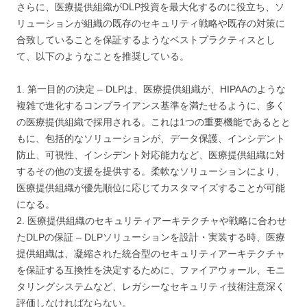
さらに、医療提供組織がDLP投資を最大化するのに役立ち、ソ
リューションが組織の既存のセキュリティ戦略や既存の対策に
合致していることを保証するようなベストプラクティスとし
て、以下のようなことを推奨している。
1. 第一目的の決定 – DLPは、医療提供組織が、HIPAAのような
複雑で進化するコンプライアンス基準を満たせるように、多く
の医療提供組織で採用される。これは1つの重要機能であるとと
もに、包括的なソリューションが、データ保護、インシデント
防止、可視性、インシデント対応能力など、医療提供組織に対
するその他の支援を提供する。柔軟なソリューションにより、
医療提供組織が優先順位に応じてカスタマイズすることが可能
になる。
2. 医療提供組織のセキュリティアーキテクチャや戦略に合わせ
たDLPの保証 – DLPソリューションを設計・実装する時、医療
提供組織は、凝縮された統合型のセキュリティアーキテクチャ
を保証する互換性を決定するために、ファイアウォール、モニ
タリングシステムなど、レガシーなセキュリティ技術注意深く
評価しなければならない。