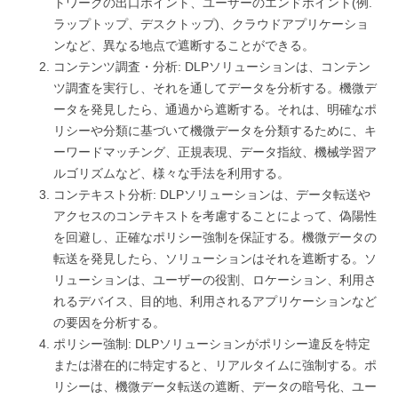
トワークの出口ポイント、ユーザーのエンドポイント(例.
ラップトップ、デスクトップ)、クラウドアプリケーショ
ンなど、異なる地点で遮断することができる。
コンテンツ調査・分析: DLPソリューションは、コンテン
ツ調査を実行し、それを通してデータを分析する。機微デ
ータを発見したら、通過から遮断する。それは、明確なポ
リシーや分類に基づいて機微データを分類するために、キ
ーワードマッチング、正規表現、データ指紋、機械学習ア
ルゴリズムなど、様々な手法を利用する。
コンテキスト分析: DLPソリューションは、データ転送や
アクセスのコンテキストを考慮することによって、偽陽性
を回避し、正確なポリシー強制を保証する。機微データの
転送を発見したら、ソリューションはそれを遮断する。ソ
リューションは、ユーザーの役割、ロケーション、利用さ
れるデバイス、目的地、利用されるアプリケーションなど
の要因を分析する。
ポリシー強制: DLPソリューションがポリシー違反を特定
または潜在的に特定すると、リアルタイムに強制する。ポ
リシーは、機微データ転送の遮断、データの暗号化、ユー