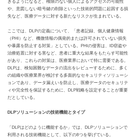
きるようになると、権限のない個人によるアクセスの可能性
や、意図しない暗号鍵の削除といった技術的問題に起因する損
失など、医療データに対する新たなリスクが生まれている。
ここでは、DLPの定義について、「患者記録、個人健康情報
（PHI）など、機微情報の偶発的または許可されていない損失
や暴露を防止する対策」としている。PHIの侵害は、ID窃盗や
治療処置に対する害など、患者に重大な結果をもたらす可能性
があり、これらの対策は、医療業界において特に需要である。
DLPは、検知困難なデータの流出をレビューするために、多く
の組織や医療業界が検討する多面的なセキュリティソリューシ
ョンであり、データ漏えいを防止し、医療データのセキュリテ
ィや完全性を保証するために、DLP戦略を設定することが重要
だとしている。
DLPソリューションの技術機能とタイプ
「DLPはどのように機能するか」では、DLPソリューションで
利用される技術機能として、以下の8つを挙げている。