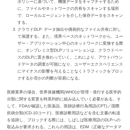
ポリシーに基づいて、機微データをキャプチャするため
に、ファイルやネットワークの共有をスキャンする場所
で、ローカルエージェントを介した保存データをスキャン
する。
クラウドDLP: データ抽出や偶発的なファイル共有に対し
て保護する。また、境界ベースのネットワークから、ユー
ザー・アプリケーション中心のネットワークに変換する際
に、オンプレミス型DLPソリューションは、クラウドベー
スのDLPに置き換わっていく。これにより、アウトバウン
ドデータの調査が可能になり、ユーザーエクスペリエンス
にマイナスの影響を与えることなくトラフィックをブロッ
クするか否かの判断が容易になる。
医療業界の場合、世界保健機関(WHO)が管理・発行する医学的
分類に関する変更を時系列的に組み込んでいく必要がある。そ
して、FDAが確認した医薬品、医師診療行為用語(CPT)／国際
疾病分類(ICD-10コード)、医療診断用語などを含む文書の転送
を追跡し、ブロックする際には、しばしば医療用語のDLPへの
取込みが要求される。これらの用語は、EDM（正確なデータマ