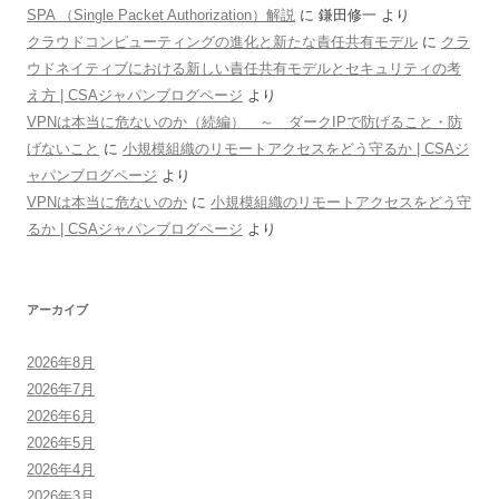
SPA （Single Packet Authorization）解説
に
鎌田修一
より
クラウドコンピューティングの進化と新たな責任共有モデル
に
クラ
ウドネイティブにおける新しい責任共有モデルとセキュリティの考
え方 | CSAジャパンブログページ
より
VPNは本当に危ないのか（続編） ～ ダークIPで防げること・防
げないこと
に
小規模組織のリモートアクセスをどう守るか | CSAジ
ャパンブログページ
より
VPNは本当に危ないのか
に
小規模組織のリモートアクセスをどう守
るか | CSAジャパンブログページ
より
アーカイブ
2026年8月
2026年7月
2026年6月
2026年5月
2026年4月
2026年3月