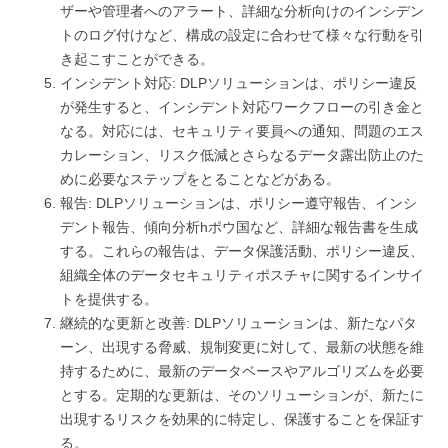
ザーや管理者へのアラート、詳細な分析向けのインシデン
トのログ付けなど、構成の設定に合わせて様々な行動を引
き起こすことができる。
インシデント対応: DLPソリューションは、ポリシー違反
が発生すると、インシデント対応ワークフローの引き金と
なる。対応には、セキュリティ要員への通知、問題のエス
カレーション、リスク低減とさらなるデータ露出防止のた
めに必要なステップをとることなどがある。
報告: DLPソリューションは、ポリシー遵守報告、インシ
デント報告、傾向分析hポウ国など、詳細な報告書を生成
する。これらの報告は、データ保護活動、ポリシー違反、
組織全体のデータセキュリティポスチャに関するインサイ
トを提供する。
継続的な更新と改善: DLPソリューションは、新たなパタ
ーン、出現する脅威、規制変更に対して、最新の状態を維
持するために、最新のデータベースやアルゴリズムを必要
とする。定期的な更新は、そのソリューションが、新たに
出現するリスクを効果的に特定し、保護することを保証す
る。