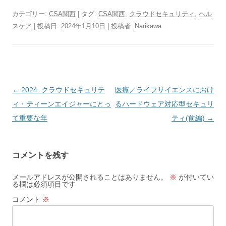
カテゴリー:
CSA関西
| タグ:
CSA関西
,
クラウドセキュリティ
,
ヘル
スケア
| 投稿日:
2024年1月10日
|
投稿者:
Narikawa
投稿ナビゲーション
←
2024: クラウドセキュリテ
医療／ライフサイエンスにおけ
ィ・ティーンエイジャーにとっ
るハードウェア対応型セキュリ
て重要な年
ティ(前編)
→
コメントを残す
メールアドレスが公開されることはありません。
※
が付いてい
る欄は必須項目です
コメント
※