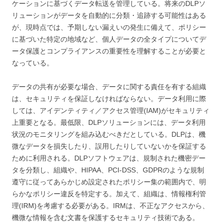
ケーションに基づくデータ転送を管理している。将来のDLPソ
リューションがデータを自動的に分類・追跡する可能性はある
が、現時点では、予期しない漏えいの発生に備えて、ポリシー
に基づいた特定の地域など、個人データの全タイプについてデ
ータ保護とコンプライアンスの重要性を理解することが必要と
なっている。
データの共有が必要な場合、データに関する責任を有する組織
は、セキュリティを保証しなければならない。データ利用に際
しては、アイデンティティ／アクセス管理(IAM)がセキュリティ
上重要となる。最低限、DLPソリューションには、データ利用
状況のモニタリングを組み込むべきだとしている。DLPは、機
微なデータを損失したり、誤用したりしていないかを保証する
ために利用される。DLPソフトウェアは、規制された機密デー
タを分類し、組織や、HIPAA、PCI-DSS、GDPRのような規制
遵守に従ってあらかじめ設定されたポリシー集の範囲内で、明
らかなポリシー違反を特定する。加えて、組織は、情報権利管
理(IRM)を考慮する必要がある。IRMは、不正なアクセスから、
機微な情報を含む文書を保護するセキュリティ技術である。