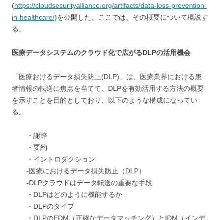
(
https://cloudsecurityalliance.org/artifacts/data-loss-prevention-
in-healthcare/
)を公開した。ここでは、その概要について概説す
る。
医療データシステムのクラウド化で広がるDLPの活用機会
「医療おけるデータ損失防止(DLP)」は、医療業界における患
者情報の転送に焦点を当てて、DLPを有効活用する方法の概要
を示すことを目的としており、以下のような構成になってい
る。
・謝辞
・要約
・イントロダクション
-医療におけるデータ損失防止（DLP）
-DLPクラウドはデータ転送の重要な手段
・DLPはどのように機能するか
・DLPのタイプ
・DLPのEDM（正確なデータマッチング）とIDM（インデ