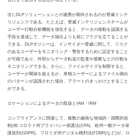
次にDLPソリューションとの連携が期待されるのが脅威インテ
リジェンスである。たとえば、脅威インテリジェンスチームが
ユーザー行動分析機能を強化すると、データの移動を認識する
手段を達成して、データ抽出よりも前にフラグを立てることが
できる。DLPポリシーは、インサイダー脅威に関して、リスク
のあるユーザーをモニタリング・警告するために設定すること
が可能であり、外部からデータ転送の監査や遮断などの行動を
モニタリングできる。さらに、ファイルサイズを制限すると、
ユーザーが閾値を超えるか、単独ユーザーによるファイル抽出
のパターンが認識された場合、アラートのきっかけとすること
ができる。
ロケーションによるデータの取扱とIAM・IRM
コンプライアンスに関連して、複数の厳格な地域的・国際的規
制(例.コロラド州プライバシー保護法(CPA)、欧州一般データ保
護規則(GDPR)、フロリダ州デジタル権利法(FDBR)など)が、ロ