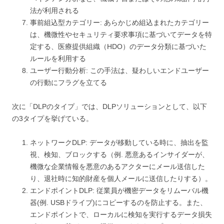
法が利用される
事前組込型カテゴリー: あらかじめ組込まれたカテゴリー
は、機微性やセキュリティ要求事項に基づいてデータを特
定する、医療提供組織（HDO）のデータ分類に基づいた
ルールを利用する
ユーザー行動分析: この手法は、疑わしいエンドユーザー
の行動にフラグを立てる
次に「DLPのタイプ」では、DLPソリューションとして、以下
の3タイプを挙げている。
ネットワークDLP: データが移動している時に、抽出を監
視、検知、ブロックする（例. 悪意あるインサイダーが、
機微な企業情報を悪意のあるアクターにメール送信した
り、退社時に知的財産を個人メールに送信したりする）。
エンドポイントDLP: 従業員が機密データをリムーバル機
器(例. USBドライブ)にコピーするのを防止する。また、
エンドポイントで、ローカルに検知を実行するデータ損失