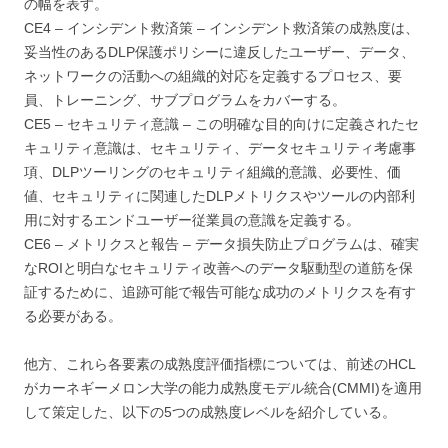
の幅を表す。
CE4 – インシデント救済策 – インシデント救済策の成熟度は、
妥当性のあるDLP保護ポリシーに違反したユーザー、データ、
ネットワークの活動への組織的対応を定義するプロセス、要
員、トレーニング、サブプログラムをカバーする。
CE5 – セキュリティ意識 – この明確な目的向けに定義されたセ
キュリティ意識は、セキュリティ、データセキュリティ考慮事
項、DLPツーリングのセキュリティ組織的意識、必要性、価
値、セキュリティに関連したDLPメトリクスやツールの内部利
用に対するエンドユーザー従業員の意識を定義する。
CE6 – メトリクスと報告 – データ損失防止プログラムは、確実
なROIと明白なセキュリティ改善へのデータ駆動型の道筋を保
証するために、追跡可能で報告可能な成功のメトリクスを有す
る必要がある。
他方、これら各要素の成熟度評価指標については、前述のHCL
がカーネギーメロン大学の能力成熟度モデル統合(CMMI)を適用
して策定した、以下の5つの成熟度レベルを紹介している。