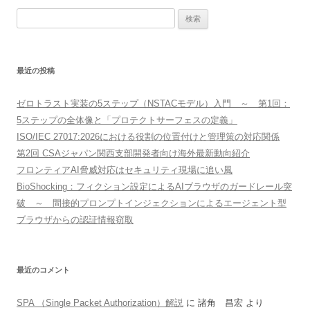
検
索:
最近の投稿
ゼロトラスト実装の5ステップ（NSTACモデル）入門 ～ 第1回：
5ステップの全体像と「プロテクトサーフェスの定義」
ISO/IEC 27017:2026における役割の位置付けと管理策の対応関係
第2回 CSAジャパン関西支部開発者向け海外最新動向紹介
フロンティアAI脅威対応はセキュリティ現場に追い風
BioShocking：フィクション設定によるAIブラウザのガードレール突
破 ～ 間接的プロンプトインジェクションによるエージェント型
ブラウザからの認証情報窃取
最近のコメント
SPA （Single Packet Authorization）解説
に
諸角 昌宏
より