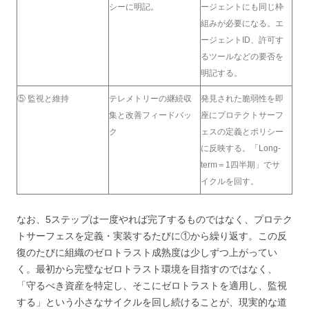
シーに明記。
ージェントにも同じ枠
組みが必要になる。エ
ージェントID、許可す
るツールなどの要否を
明記する。
⑤ 監視と維持
テレメトリーの継続収
発見された脆弱性を即
集と改善フィードバッ
座にプロテクトサーフ
ク
ェスの定義とポリシー
に反映する。「Long-
term＝1四半期」でサ
イクルを回す。
なお、5ステップは一度やれば完了するものではなく、プロテク
トサーフェスを定義・実装するたびに①から繰り返す。この反
復のたびに組織のゼロトラスト成熟度は少しずつ上がってい
く。最初から完璧なゼロトラスト環境を目指すのではなく、
「守るべき資産を特定し、そこにゼロトラストを適用し、監視
する」という小さなサイクルを回し続けることが、現実的な道