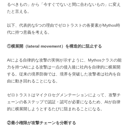
るべきもの」から「今すぐでないと間に合わないもの」に変え
たと言える。
以下、代表的な5つの理由でゼロトラストの各要素がMythos時
代に持つ意義を考える。
①横展開（lateral movement）を構造的に阻止する
AIによる自律的な攻撃の実例が示すように、Mythosクラスの能
力を持つAIによる攻撃は一点の侵入後に社内を自律的に横展開
する。従来の境界防御では、境界を突破した攻撃者は社内を自
由に動き回れることになる。
ゼロトラストはマイクロセグメンテーションによって、攻撃チ
ェーンの各ステップで認証・認可が必要になるため、AIが自律
的に横展開しようとするたびに阻まれることになる。
②最小権限が攻撃チェーンを分断する