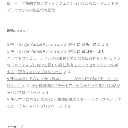
破 ～ 間接的プロンプトインジェクションによるエージェント型
ブラウザからの認証情報窃取
最近のコメント
SPA （Single Packet Authorization）解説
に
諸角 昌宏
より
SPA （Single Packet Authorization）解説
に
鎌田修一
より
クラウドコンピューティングの進化と新たな責任共有モデル
に
クラ
ウドネイティブにおける新しい責任共有モデルとセキュリティの考
え方 | CSAジャパンブログページ
より
VPNは本当に危ないのか（続編） ～ ダークIPで防げること・防
げないこと
に
小規模組織のリモートアクセスをどう守るか | CSAジ
ャパンブログページ
より
VPNは本当に危ないのか
に
小規模組織のリモートアクセスをどう守
るか | CSAジャパンブログページ
より
アーカイブ