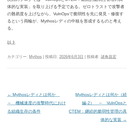
体的な実装」を取り上げる予定である。ゼロトラストで攻撃者
の難易度を上げながら、VulnOpsで脆弱性を先に発見・修復す
るという両輪が、Mythosレディの中核を形成するものと考え
る。
以上
カテゴリー:
Mythos
| 投稿日:
2026年6月3日
|
投稿者:
諸角昌宏
投稿ナビゲーション
←
Mythosレディとは何か
Mythosレディとは何か（続
～ 機械速度の攻撃時代におけ
編-2） ～ VulnOpsと
る組織生存の条件
CTEM：継続的脆弱性管理の具
体的な実装
→