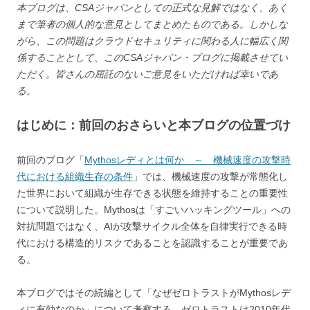
本ブログは、CSAジャパンとしての正式な見解ではなく、あく
まで筆者の個人的な意見としてまとめたものである。しかしな
がら、この問題はクラウドセキュリティに関わる人に幅広く関
係することとして、このCSAジャパン・ブログに掲載させてい
ただく。皆さんの屈託のないご意見をいただければ幸いであ
る。
はじめに：前回のおさらいと本ブログの位置づけ
前回のブログ「
Mythosレディとは何か ～ 機械速度の攻撃時
代における組織生存の条件
」では、機械速度の攻撃が常態化し
た世界において組織が生存できる状態を維持することの重要性
について説明した。Mythosは「すごいハッキングツール」への
対抗問題ではなく、AIが攻撃サイクル全体を自律実行できる時
代における構造的リスクであることを認識することが重要であ
る。
本ブログではその続編として「なぜゼロトラストがMythosレデ
ィに有効なのか」について考察する。ゼロトラストは2010年代