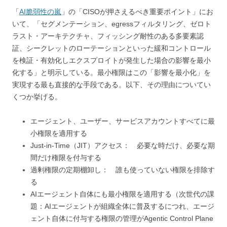
「
AI脆弱性の嵐
」の「CISOが押さえるべき重要ポイント」にお
いて、「セグメンテーション、egressフィルタリング、ゼロト
ラスト・アーキテクチャ、フィッシング耐性のある多要素認
証、シークレットのローテーションといった緩和コントロール
を検証・有効化しエクスプロイトが発生した場合の影響を最小
化する」と明示している。最小権限はこの「影響を最小化」を
実現する最も直接的な手段である。以下、その理由についてい
くつか挙げる。
エージェント、ユーザー、サービスアカウントすべてに最
小権限を適用する
Just-in-Time（JIT）アクセス： 必要な時だけ、必要な期
間だけ権限を付与する
過剰権限の定期棚卸し： 誰も使っていない権限を排除す
る
AIエージェント自体にも最小権限を適用する（次世代の課
題：AIエージェントが組織全体に普及するにつれ、エージ
ェント自体に付与する権限の管理がAgentic Control Plane