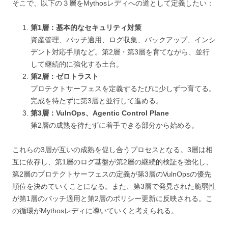
そこで、以下の３層をMythosレディへの道として定義したい：
第1層：基本的なセキュリティ対策
資産管理、パッチ適用、ログ収集、バックアップ、インシ
デント対応手順など。第2層・第3層を育てながら、並行
して継続的に強化する土台。
第2層：ゼロトラスト
プロテクトサーフェスを定義するたびに少しずつ育てる。
完成を待たずに第3層と並行して進める。
第3層：VulnOps、Agentic Control Plane
第2層の成熟を待たずに着手できる部分から始める。
これらの3層が互いの成熟を促し合うプロセスとなる。3層は相
互に依存し、第1層のログ基盤が第2層の継続的検証を強化し、
第2層のプロテクトサーフェスの定義が第3層のVulnOpsの優先
順位を決めていくことになる。また、第3層で発見された脆弱性
が第1層のパッチ適用と第2層のポリシー更新に反映される。こ
の循環がMythosレディに導いていくと考えられる。