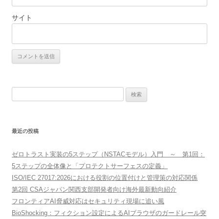
サイト
検
索:
最近の投稿
ゼロトラスト実装の5ステップ（NSTACモデル）入門 ～ 第1回：
5ステップの全体像と「プロテクトサーフェスの定義」
ISO/IEC 27017:2026における役割の位置付けと管理策の対応関係
第2回 CSAジャパン関西支部開発者向け海外最新動向紹介
フロンティアAI脅威対応はセキュリティ現場に追い風
BioShocking：フィクション設定によるAIブラウザのガードレール突