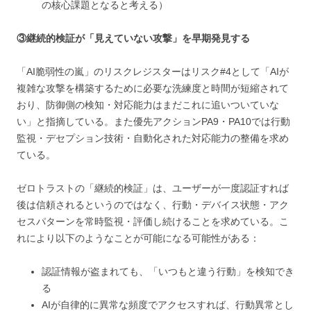
の核心課題となると考える）
③継続的検証が「見えていない攻撃」を早期発見する
「AI脆弱性の嵐」のリスクレジスターはリスク#4として「AIが
複雑な攻撃を構築するために必要な洗練度と時間が短縮されて
おり、防御側の検知・対応能力はまだこれに追いついていな
い」と指摘している。また優先アクションPA9・PA10では行動
監視・デセプション技術・自動化された対応能力の整備を求め
ている。
ゼロトラストの「継続的検証」は、ユーザーが一度認証すれば
後は信頼されるというのではなく、行動・デバイス状態・アク
セスパターンを常時監視・評価し続けることを求めている。こ
れにより以下のようなことが可能になる可能性がある：
認証情報が盗まれても、「いつもと違う行動」を検知でき
る
AIが自律的に異常な頻度でアクセスすれば、行動異常とし