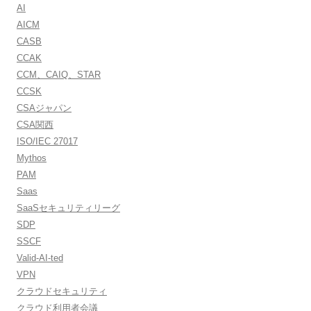
AI
AICM
CASB
CCAK
CCM、CAIQ、STAR
CCSK
CSAジャパン
CSA関西
ISO/IEC 27017
Mythos
PAM
Saas
SaaSセキュリティリーグ
SDP
SSCF
Valid-AI-ted
VPN
クラウドセキュリティ
クラウド利用者会議