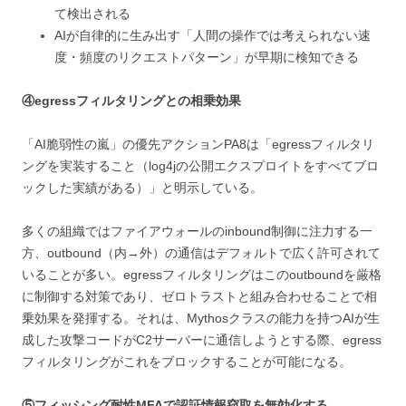
て検出される
AIが自律的に生み出す「人間の操作では考えられない速
度・頻度のリクエストパターン」が早期に検知できる
④egressフィルタリングとの相乗効果
「AI脆弱性の嵐」の優先アクションPA8は「egressフィルタリ
ングを実装すること（log4jの公開エクスプロイトをすべてブロ
ックした実績がある）」と明示している。
多くの組織ではファイアウォールのinbound制御に注力する一
方、outbound（内→外）の通信はデフォルトで広く許可されて
いることが多い。egressフィルタリングはこのoutboundを厳格
に制御する対策であり、ゼロトラストと組み合わせることで相
乗効果を発揮する。それは、Mythosクラスの能力を持つAIが生
成した攻撃コードがC2サーバーに通信しようとする際、egress
フィルタリングがこれをブロックすることが可能になる。
⑤フィッシング耐性MFAで認証情報窃取を無効化する