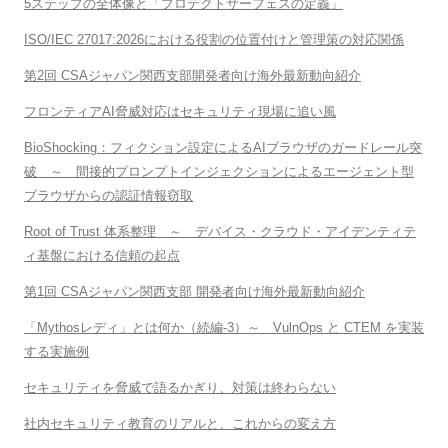
5ステップの全体像と「プロテクトサーフェスの定義」
ISO/IEC 27017:2026における役割の位置付けと管理策の対応関係
第2回 CSAジャパン関西支部開発者向け海外最新動向紹介
フロンティアAI脅威対応はセキュリティ現場に追い風
BioShocking：フィクション設定によるAIブラウザのガードレール突
破 ～ 間接的プロンプトインジェクションによるエージェント型
ブラウザからの認証情報窃取
Root of Trust 体系整理 ～ デバイス・クラウド・アイデンティテ
ィ基盤における信頼の起点
第1回 CSAジャパン関西支部 開発者向け海外最新動向紹介
「Mythosレディ」とは何か（続編-3）～ VulnOps と CTEM を実装
する実施例
セキュリティを脅威で語るかぎり、対策は終わらない
社内セキュリティ教育のリアルと、これからの変え方