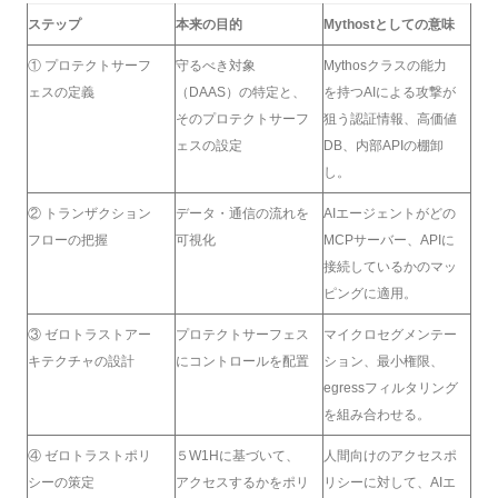
ステップ
本来の目的
Mythostとしての意味
① プロテクトサーフ
守るべき対象
Mythosクラスの能力
ェスの定義
（DAAS）の特定と、
を持つAIによる攻撃が
そのプロテクトサーフ
狙う認証情報、高価値
ェスの設定
DB、内部APIの棚卸
し。
② トランザクション
データ・通信の流れを
AIエージェントがどの
フローの把握
可視化
MCPサーバー、APIに
接続しているかのマッ
ピングに適用。
③ ゼロトラストアー
プロテクトサーフェス
マイクロセグメンテー
キテクチャの設計
にコントロールを配置
ション、最小権限、
egressフィルタリング
を組み合わせる。
④ ゼロトラストポリ
５W1Hに基づいて、
人間向けのアクセスポ
シーの策定
アクセスするかをポリ
リシーに対して、AIエ