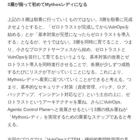
3層が揃って初めてMythosレディになる
上記の３層は順番に行っていくものではない。3層を順番に完成
させようとすると、「ゼロトラストが完成してからVulnOpsを
始める」とか「基本対策が完璧になったらゼロトラストを導入
する」となるが、そうではない。3層を同時に育てること、つま
り、小さなプロテクトサーフェスから始め、ゼロトラストと
VulnOpsを並行して育てるというような、基本対策の改善とゼ
ロトラスト導入を同時進行させることで、各層が少しずつ成熟
するたびにリスクが下がっていくことになる。これにより、
Mythosレディへ着実に近づいていくことができると考える。つ
まり、基本的なセキュリティ対策（資産管理、パッチ、ログ、
バックアップ、インシデント対応など）という土台の上に、ゼ
ロトラストというアーキテクチャを重ね、さらにVulnOps、
Agentic Control Planeへと発展させるという3層の積み重ねが
「Mythosレディ」を実現するための重要なステップであると考
える。
次回のブログでは「VulnOpsとCTEM：継続的脆弱性管理の具