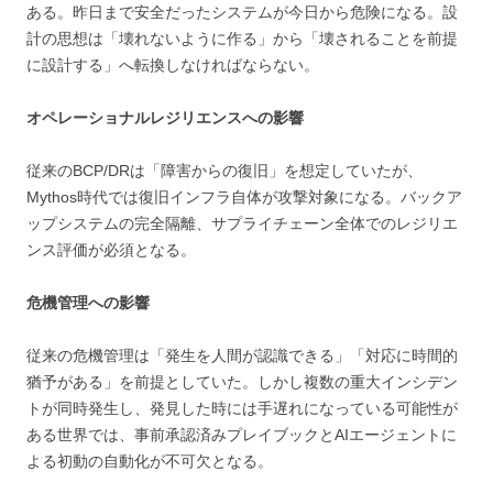
ある。昨日まで安全だったシステムが今日から危険になる。設
計の思想は「壊れないように作る」から「壊されることを前提
に設計する」へ転換しなければならない。
オペレーショナルレジリエンスへの影響
従来のBCP/DRは「障害からの復旧」を想定していたが、
Mythos時代では復旧インフラ自体が攻撃対象になる。バックア
ップシステムの完全隔離、サプライチェーン全体でのレジリエ
ンス評価が必須となる。
危機管理への影響
従来の危機管理は「発生を人間が認識できる」「対応に時間的
猶予がある」を前提としていた。しかし複数の重大インシデン
トが同時発生し、発見した時には手遅れになっている可能性が
ある世界では、事前承認済みプレイブックとAIエージェントに
よる初動の自動化が不可欠となる。