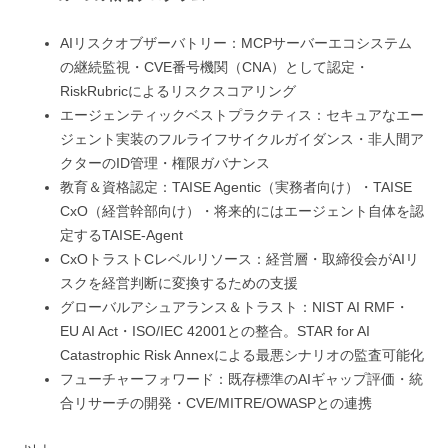
AIリスクオブザーバトリー：MCPサーバーエコシステム
の継続監視・CVE番号機関（CNA）として認定・
RiskRubricによるリスクスコアリング
エージェンティックベストプラクティス：セキュアなエー
ジェント実装のフルライフサイクルガイダンス・非人間ア
クターのID管理・権限ガバナンス
教育＆資格認定：TAISE Agentic（実務者向け）・TAISE
CxO（経営幹部向け）・将来的にはエージェント自体を認
定するTAISE-Agent
CxOトラストCレベルリソース：経営層・取締役会がAIリ
スクを経営判断に変換するための支援
グローバルアシュアランス＆トラスト：NIST AI RMF・
EU AI Act・ISO/IEC 42001との整合。STAR for AI
Catastrophic Risk Annexによる最悪シナリオの監査可能化
フューチャーフォワード：既存標準のAIギャップ評価・統
合リサーチの開発・CVE/MITRE/OWASPとの連携