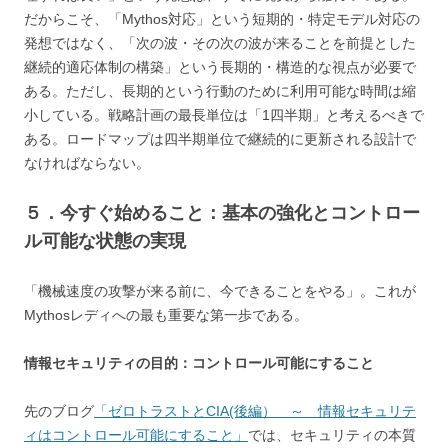
だからこそ、「Mythos対応」という短期的・特定モデル対応の
発想ではなく、「次の波・その次の波が来ることを前提とした
継続的適応体制の構築」という長期的・構造的な視点が必要で
ある。ただし、長期的という行動のために利用可能な時間は縮
小している。戦略計画の最長単位は「1四半期」と考えるべきで
ある。ロードマップは四半期単位で継続的に更新される設計で
なければならない。
５．今すぐ始めること：基本の強化とコントロー
ル可能な状態の実現
「機械速度の攻撃が来る前に、今できることをやる」。これが
Mythosレディへの最も重要な第一歩である。
情報セキュリティの目的：コントロール可能にすること
先のブログ
「ゼロトラストとCIA(後編） ～ 情報セキュリテ
ィはコントロール可能にすること」
では、セキュリティの本質