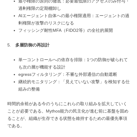
最小権限の原則の徹底：必要最低限のアクセスのみ付与・
過剰権限の定期棚卸し
AIエージェント自体への最小権限適用：エージェントの過
剰権限が攻撃のリスクになる
フィッシング耐性MFA（FIDO2等）の全社的展開
5.
多層防御の再設計
単一コントロールへの依存を排除：1つの防御が破られて
も次の層が機能する設計
egressフィルタリング：不審な外部通信の自動遮断
継続的モニタリング：「見えていない攻撃」を検知する仕
組みの整備
時間的余裕がある今のうちにこれらの取り組みを拡大していく
ことが必要である。Mythos能力の民主化が進む前に基盤を固め
ることが、組織が生存できる状態を維持するための最優先事項
である。