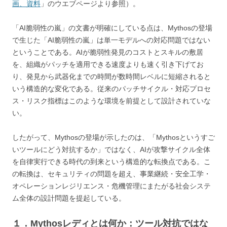
画、資料
」のウエブページより参照）。
「AI脆弱性の嵐」の文書が明確にしている点は、Mythosの登場
で生じた「AI脆弱性の嵐」は単一モデルへの対応問題ではない
ということである。AIが脆弱性発見のコストとスキルの敷居
を、組織がパッチを適用できる速度よりも速く引き下げてお
り、発見から武器化までの時間が数時間レベルに短縮されると
いう構造的な変化である。従来のパッチサイクル・対応プロセ
ス・リスク指標はこのような環境を前提として設計されていな
い。
したがって、Mythosの登場が示したのは、「Mythosというすご
いツールにどう対抗するか」ではなく、AIが攻撃サイクル全体
を自律実行できる時代の到来という構造的な転換点である。こ
の転換は、セキュリティの問題を超え、事業継続・安全工学・
オペレーションレジリエンス・危機管理にまたがる社会システ
ム全体の設計問題を提起している。
１．Mythosレディとは何か：ツール対抗ではな