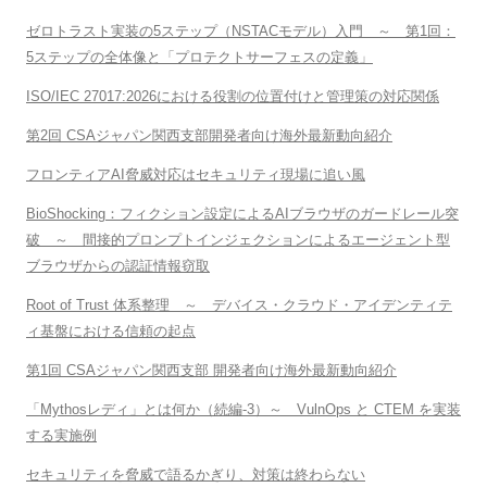
ゼロトラスト実装の5ステップ（NSTACモデル）入門 ～ 第1回：
5ステップの全体像と「プロテクトサーフェスの定義」
ISO/IEC 27017:2026における役割の位置付けと管理策の対応関係
第2回 CSAジャパン関西支部開発者向け海外最新動向紹介
フロンティアAI脅威対応はセキュリティ現場に追い風
BioShocking：フィクション設定によるAIブラウザのガードレール突
破 ～ 間接的プロンプトインジェクションによるエージェント型
ブラウザからの認証情報窃取
Root of Trust 体系整理 ～ デバイス・クラウド・アイデンティテ
ィ基盤における信頼の起点
第1回 CSAジャパン関西支部 開発者向け海外最新動向紹介
「Mythosレディ」とは何か（続編-3）～ VulnOps と CTEM を実装
する実施例
セキュリティを脅威で語るかぎり、対策は終わらない