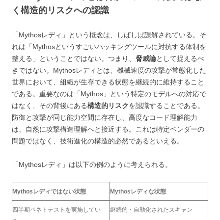
く構造的リスクへの認識
「Mythosレディ」という概念は、しばしば誤解されている。そ
れは「Mythosというすごいハッキングツールに対抗する体制を
整える」ということではない。つまり、
脅威論
として捉えるべ
きではない。Mythosレディとは、機械速度の攻撃が常態化した
世界において、組織が生存できる状態を継続的に維持すること
である。重要なのは「Mythos」という特定のモデルへの対応で
はなく、その背後にある
構造的リスク
を認識することである。
防御と攻撃が同じ能力空間に存在し、高度なコード理解能力
は、自然に攻撃構造理解へと接近する。これは特定ベンダーの
問題ではなく、技術進化の構造的必然であるといえる。
「Mythosレディ」は以下の例のように考えられる。
Mythosレディではない状態
Mythosレディな状態
四半期ペネトテストを実施してい
継続的・自動化されたスキャン