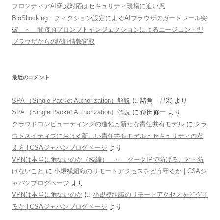
フロンティアAI脅威対応はセキュリティ現場に追い風
BioShocking：フィクション設定によるAIブラウザのガードレール突
破 ～ 間接的プロンプトインジェクションによるエージェント型
ブラウザからの認証情報窃取
最近のコメント
SPA （Single Packet Authorization）解説
に
諸角 昌宏
より
SPA （Single Packet Authorization）解説
に
鎌田修一
より
クラウドコンピューティングの進化と新たな責任共有モデル
に
クラ
ウドネイティブにおける新しい責任共有モデルとセキュリティの考
え方 | CSAジャパンブログページ
より
VPNは本当に危ないのか（続編） ～ ダークIPで防げること・防
げないこと
に
小規模組織のリモートアクセスをどう守るか | CSAジ
ャパンブログページ
より
VPNは本当に危ないのか
に
小規模組織のリモートアクセスをどう守
るか | CSAジャパンブログページ
より