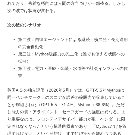
れており、複雑な標的には人間の方向づけが一部残る。しかし
次の波では状況が変わる。
次の波のシナリオ
第二波：自律エージェントによる継続・横展開・長期運用
の完全自動化
第三波：Mythos級能力の民主化（誰でも使える状態への
拡散）
第四波：電力・医療・金融・水道等の社会インフラへの攻
撃
英国AISIの独立評価（2026年5月）では、GPT-5.5とMythosは
同一ベンチマーク上のスコアが誤差の範囲内で収束しているこ
とが確認された（GPT-5.5：71.4%、Mythos：68.6%）。ただ
し能力の質・アライメント・セーフガードの強度は異なる。よ
り重要なのは、フロンティアサイバー能力が単一ベンダーに限
定されなくなったという構造的収束であり、「Mythosだけを管
理すれば良い」という発想は、すでに現実から離れつつある。