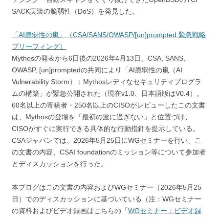
SACK実装の脆弱性（DoS）を発見した。
「AI脆弱性の嵐」（CSA/SANS/OWASP/[un]prompted 緊急戦略
ブリーフィング）
Mythosの発表から6日後の2026年4月13日、CSA, SANS,
OWASP, [un]promptedの共同により「AI脆弱性の嵐（AI
Vulnerability Storm）：Mythosレディなセキュリティプログラ
ムの構築」が緊急公開された（現在v1.0、日本語版はV0.4）。
60名以上の寄稿者・250名以上のCISOがレビューしたこの文書
は、Mythosの登場を「最初の波に過ぎない」と位置づけ、
CISOがすぐに実行できる具体的な行動指針を提示している。
CSAジャパンでは、2026年5月25日にWGセミナーを行い、こ
の文書の内容、CSAI foundationのミッション等について参加者
とディスカッションを行った。
本ブログはこの文書の内容およびWGセミナー（2026年5月25
日）でのディスカッションに基づいている（注：WGセミナー
の資料およびビデオ録画はこちらの「
WGセミナー：ビデオ録