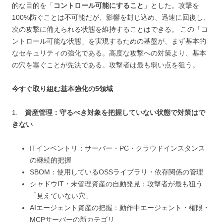
的な目的を「
コントロール可能にすること
」とした。攻撃を
100%防ぐことは不可能だが、影響を封じ込め、迅速に回復し、
次の攻撃に備えられる状態を維持することはできる。 この「コ
ントロール可能な状態」を実現するための基盤が、まず基本的
なセキュリティの強化である。高度な攻撃への対策より、基本
の穴を塞ぐことが先決である。攻撃者は最も弱い点を狙う。
今すぐ取り組む基本強化の5領域
1.
資産管理：守るべき対象を把握していない状態で対策はで
きない
ITインベントリ：サーバー・PC・クラウドインスタンス
の継続的把握
SBOM：使用しているOSSライブラリ・依存関係の管理
シャドウIT・未管理資産の自動発見：攻撃者が最も狙う
「見えていない穴」
AIエージェント資産の把握：動作中エージェント・権限・
MCPサーバーの新カテゴリ