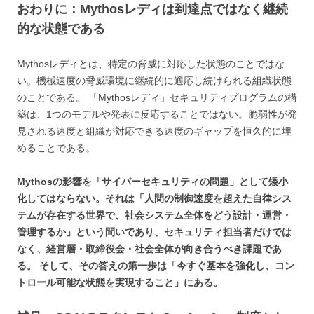
おわりに：Mythosレディは到達点ではなく継続
的な状態である
Mythosレディとは、特定の脅威に対応した状態のことではな
い。機械速度の脅威環境に継続的に適応し続けられる組織状態
のことである。 「Mythosレディ」セキュリティプログラムの構
築は、1つのモデルや発表に反応することではない。脆弱性が発
見される速度と組織が対応できる速度のギャップを恒久的に埋
めることである。
Mythosの影響を「サイバーセキュリティの問題」として矮小
化してはならない。それは「人間の制御速度を超えた自律シス
テムが存在する世界で、社会システム全体をどう設計・運営・
管理するか」という問いであり、セキュリティ担当者だけでは
なく、経営層・取締役会・社会全体が向き合うべき課題であ
る。 そして、その答えの第一歩は「今すぐ基本を強化し、コン
トロール可能な状態を実現すること」にある。