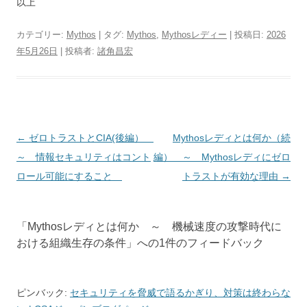
以上
カテゴリー:
Mythos
| タグ:
Mythos
,
Mythosレディー
| 投稿日:
2026
年5月26日
|
投稿者:
諸角昌宏
投稿ナビゲーション
←
ゼロトラストとCIA(後編）
Mythosレディとは何か（続
～ 情報セキュリティはコント
編） ～ Mythosレディにゼロ
ロール可能にすること
トラストが有効な理由
→
「
Mythosレディとは何か ～ 機械速度の攻撃時代に
おける組織生存の条件
」への1件のフィードバック
ピンバック:
セキュリティを脅威で語るかぎり、対策は終わらな