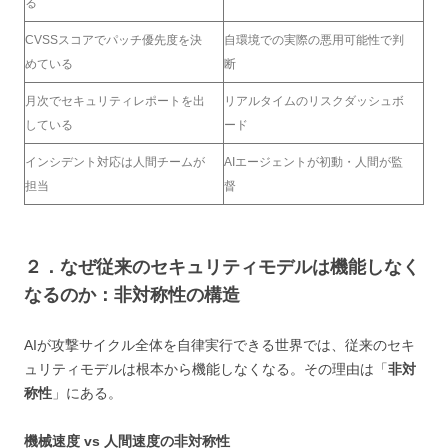
る
CVSSスコアでパッチ優先度を決
自環境での実際の悪用可能性で判
めている
断
月次でセキュリティレポートを出
リアルタイムのリスクダッシュボ
している
ード
インシデント対応は人間チームが
AIエージェントが初動・人間が監
担当
督
２．なぜ従来のセキュリティモデルは機能しなく
なるのか：非対称性の構造
AIが攻撃サイクル全体を自律実行できる世界では、従来のセキ
ュリティモデルは根本から機能しなくなる。その理由は「
非対
称性
」にある。
機械速度 vs 人間速度の非対称性