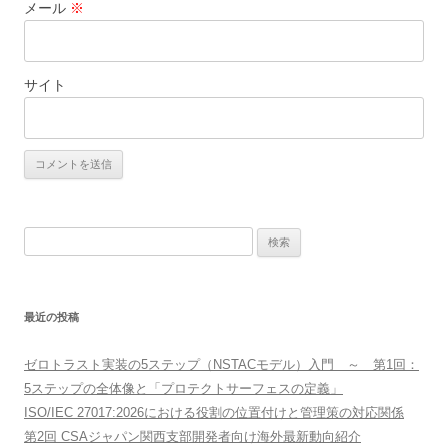
メール
※
サイト
検
索:
最近の投稿
ゼロトラスト実装の5ステップ（NSTACモデル）入門 ～ 第1回：
5ステップの全体像と「プロテクトサーフェスの定義」
ISO/IEC 27017:2026における役割の位置付けと管理策の対応関係
第2回 CSAジャパン関西支部開発者向け海外最新動向紹介