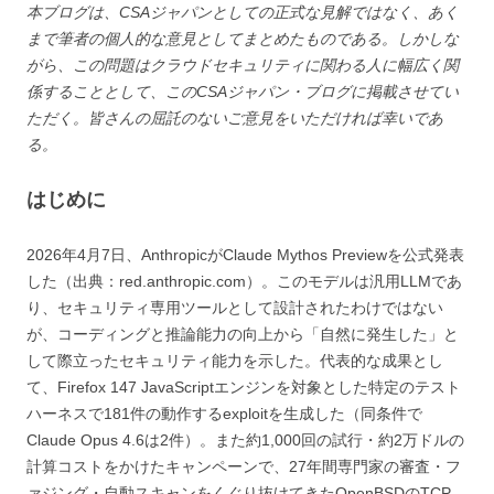
本ブログは、CSAジャパンとしての正式な見解ではなく、あく
まで筆者の個人的な意見としてまとめたものである。しかしな
がら、この問題はクラウドセキュリティに関わる人に幅広く関
係することとして、このCSAジャパン・ブログに掲載させてい
ただく。皆さんの屈託のないご意見をいただければ幸いであ
る。
はじめに
2026年4月7日、AnthropicがClaude Mythos Previewを公式発表
した（出典：red.anthropic.com）。このモデルは汎用LLMであ
り、セキュリティ専用ツールとして設計されたわけではない
が、コーディングと推論能力の向上から「自然に発生した」と
して際立ったセキュリティ能力を示した。代表的な成果とし
て、Firefox 147 JavaScriptエンジンを対象とした特定のテスト
ハーネスで181件の動作するexploitを生成した（同条件で
Claude Opus 4.6は2件）。また約1,000回の試行・約2万ドルの
計算コストをかけたキャンペーンで、27年間専門家の審査・フ
ァジング・自動スキャンをくぐり抜けてきたOpenBSDのTCP