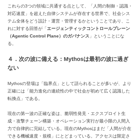
これらの3つの領域に共通する点として、「人間の制御・認識・
対応速度」を超えた自律システムが存在する世界で、社会シス
テム全体をどう設計・運営・管理するかということであり、こ
れに対する回答が「
エージェンティックコントロールプレーン
（Agentic Control Plane）のガバナンス
」ということにな
る。
４．次の波に備える：Mythosは最初の波に過ぎ
ない
Mythosの登場は「臨界点」として語られることが多いが、より
正確には「能力進化の連続性の中で社会が初めて広く認識した
転換点」である。
現在の第一波の正確な姿は、脆弱性発見・エクスプロイト生
成・攻撃チェーン構築・オペレーション実行が最小限の人間入
力で自律的に完結している。現在のMythosはまだ「人間が介在
できる機械速度・規模」にとどまっている。アクセスは限定さ