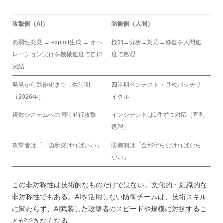
攻撃側（AI）
防御側（人間）
脆弱性発見 → exploit生成 → オペ
検知→分析→対応→修復を人間速
レーション実行を機械速度で自律
度で処理
完結
発見から武器化まで：数時間
四半期ペンテスト・月次パッチサ
（2026年）
イクル
複数システムへの同時並行攻撃
インシデントは1件ずつ対応（直列
処理）
攻撃者は「一箇所突ければいい」
防御側は「全部守らなければなら
ない」
この非対称性は技術的なものだけではない。文化的・組織的な
非対称性でもある。AIを活用しない防御チームは、技術スキル
に関わらず、AI武装した攻撃者のスピードや規模に対抗するこ
とができなくなる。