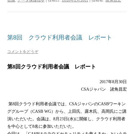
会議
,
データ保護指令
| 投稿日:
2018年2月16日
|
投稿者:
諸角昌宏
第8回 クラウド利用者会議 レポート
コメントをどうぞ
第
8
回クラウド利用者会議 レポート
2017
年
8
月30
日
CSA
ジャパン 諸角昌宏
第
8
回クラウド利用者会議では、
CSA
ジャパンの
CASB
ワーキン
ググループ（
CASB WG
）から、上田氏、露木氏、高岡氏にご講
演いただいた。会議は、
8
月
23
日
(
水
)
に開催し、クラウド利用者
を中心として
8
名に参加いただいた。
今回は、「
CASB
はクラウドセキュリティを救えるか」というテ