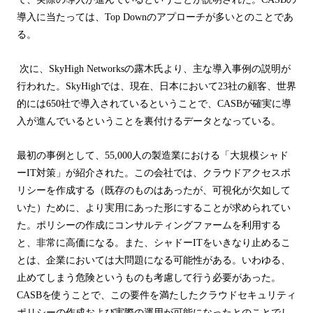
導入に当たっては、
Top Down
のアプローチが多いとのことであ
る。
次に、
SkyHigh Networks
の露木氏より、主な導入事例の説明が
行われた。
SkyHigh
では、現在、日本において
23
社の顧客、世界
的には
650
社で導入されているということで、
CASB
が確実に導
入が進んでいるということを裏付けるデータとなっている。
最初の事例として、
55,000
人の製造業における「大規模シャド
ー
IT
対策」が紹介された。この会社では、クラウドアクセスポ
リシーを作成する（既存のものはあったが、可視化が欠如して
いた）ために、より実用にあった形にすることが求められてい
た。ポリシーの作成にコンサルティングファームを利用する
と、非常に高価になる。また、シャドー
IT
をいきなり止めるこ
とは、企業においては大問題になる可能性がある。いわゆる、
止めてしまう危険というものも考慮して行う必要があった。
CASB
を使うことで、この要件を満たしたクラウドセキュリティ
ポリシーの作成および実際の運用が可能になったとのことでし