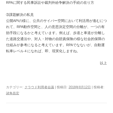
RPAに関する民事訴訟や裁判外紛争解決の手続の在り方
➂課題解決の私見
公開APIの様に、公共のサイバー空間において利活用が進むにつ
れて、RPA動作空間と、人の意思決定空間の分離が、一つの有
効手段になるかと考えています。例えば、歩道と車道が分離し
た道路交通法や、対人・対物の自賠責保険の様な社会的保障の
仕組みが参考になると考えています。RPAでなないが、自動運
転車レベル４になれば、即、現実化しますね。
以上
カテゴリー:
クラウド利用者会議
| 投稿日:
2018年8月12日
|
投稿者:
諸角昌宏