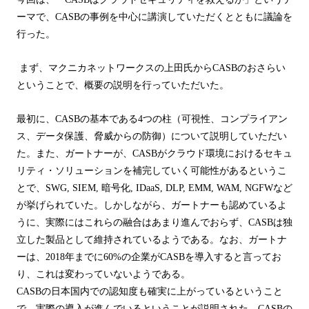
ーマで、
CASB
の事例を中心に講演していただくとともに議論を
行った。
まず、マクニカネットワークスの上田氏から
CASB
のおさらい
ということで、概要の説明を行っていただいた。
最初に、
CASB
の基本である
4
つの柱（可視性、コンプライアン
ス、データ保護、脅威からの防御）について説明していただい
た。また、ガートナーが、
CASB
がクラウド環境におけるセキュ
リティ・ソリューションを補完していく可能性があるというこ
とで、
SWG, SIEM,
暗号化
, IDaaS, DLP, EMM, WAM, NGFW
など
が挙げられていた。しかしながら、ガートナーも認めているよ
うに、実際にはこれらの融合はあまり進んでおらず、
CASB
は独
立した製品として維持されているようである。なお、ガートナ
ーは、
2018
年までに
60%
の企業が
CASB
を導入すると言ってお
り、これは変わっていないようである。
CASB
の日本国内での認知度も確実に上がっているということ
で、実際の導入が進んでいるということが説明された。
CASB
の