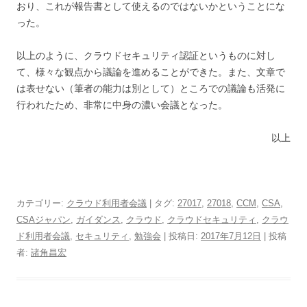
おり、これが報告書として使えるのではないかということにな
った。
以上のように、クラウドセキュリティ認証というものに対し
て、様々な観点から議論を進めることができた。また、文章で
は表せない（筆者の能力は別として）ところでの議論も活発に
行われたため、非常に中身の濃い会議となった。
以上
カテゴリー:
クラウド利用者会議
| タグ:
27017
,
27018
,
CCM
,
CSA
,
CSAジャパン
,
ガイダンス
,
クラウド
,
クラウドセキュリティ
,
クラウ
ド利用者会議
,
セキュリティ
,
勉強会
| 投稿日:
2017年7月12日
|
投稿
者:
諸角昌宏