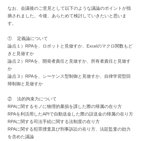
なお、会議後のご意見として以下のような議論のポイントが指
摘されました。今後、あらためて検討していきたいと思いま
す。
① 定義論について
論点１）RPAを、ロボットと見做すか、Excelのマクロ関数もど
きと見做すか
論点２）RPAを、開発者責任と見做すか、所有者責任と見做す
か
論点３）RPAを、シーケンス型制御と見做すか、自律学習型回
帰制御と見做すか
② 法的拘束力について
RPAに関するモノに物理的棄損を課した際の帰属の在り方
RPAを利活用したAPIで自動送金した際の誤送金の帰属の在り方
RPAに関する司法手続に関する法制度の在り方
RPAに関する犯罪捜査及び刑事訴訟の在り方、法廷監査の効力
を含めた議論