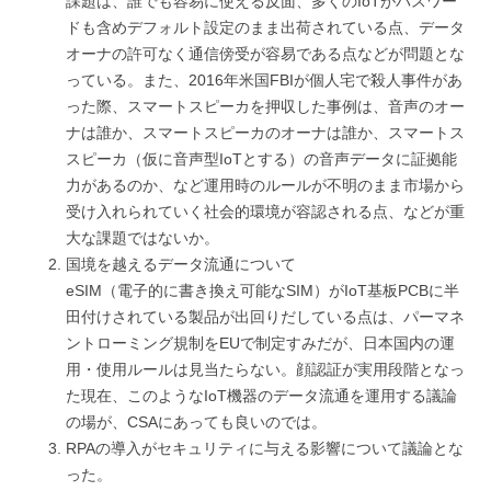
課題は、誰でも容易に使える反面、多くのIoTがパスワー
ドも含めデフォルト設定のまま出荷されている点、データ
オーナの許可なく通信傍受が容易である点などが問題とな
っている。また、2016年米国FBIが個人宅で殺人事件があ
った際、スマートスピーカを押収した事例は、音声のオー
ナは誰か、スマートスピーカのオーナは誰か、スマートス
スピーカ（仮に音声型IoTとする）の音声データに証拠能
力があるのか、など運用時のルールが不明のまま市場から
受け入れられていく社会的環境が容認される点、などが重
大な課題ではないか。
国境を越えるデータ流通について
eSIM（電子的に書き換え可能なSIM）がIoT基板PCBに半
田付けされている製品が出回りだしている点は、パーマネ
ントローミング規制をEUで制定すみだが、日本国内の運
用・使用ルールは見当たらない。顔認証が実用段階となっ
た現在、このようなIoT機器のデータ流通を運用する議論
の場が、CSAにあっても良いのでは。
RPAの導入がセキュリティに与える影響について議論とな
った。