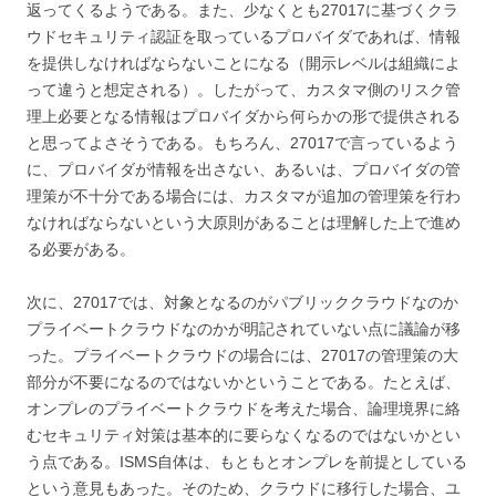
返ってくるようである。また、少なくとも27017に基づくクラ
ウドセキュリティ認証を取っているプロバイダであれば、情報
を提供しなければならないことになる（開示レベルは組織によ
って違うと想定される）。したがって、カスタマ側のリスク管
理上必要となる情報はプロバイダから何らかの形で提供される
と思ってよさそうである。もちろん、27017で言っているよう
に、プロバイダが情報を出さない、あるいは、プロバイダの管
理策が不十分である場合には、カスタマが追加の管理策を行わ
なければならないという大原則があることは理解した上で進め
る必要がある。
次に、27017では、対象となるのがパブリッククラウドなのか
プライベートクラウドなのかが明記されていない点に議論が移
った。プライベートクラウドの場合には、27017の管理策の大
部分が不要になるのではないかということである。たとえば、
オンプレのプライベートクラウドを考えた場合、論理境界に絡
むセキュリティ対策は基本的に要らなくなるのではないかとい
う点である。ISMS自体は、もともとオンプレを前提としている
という意見もあった。そのため、クラウドに移行した場合、ユ