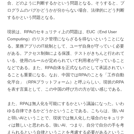
合、どのように判断するかという問題となる。そうすると、プ
ログラムのバグかどうかが分からない場合、法律的にどう判断
するかという問題となる。
現状は、RPAのセキュリティ上の問題は、EUC（End User
Computing）のリスク管理にならざるを得ないということにな
る。業務アプリのIT統制として、ユーザ自身が守っていく必要
がある。アクセス制御による保護、テストがきちんと行われて
いる、使用のルールが定められていて利用者が守っていること
などである。また、RPA自体を正式なものとして承認されてい
ることも重要になる。なお、中国ではRPAのことを「工作自動
化平台」（RPAプラットフォーム）と呼ぶらしい。現状のRPA
を表す言葉として、この中国の呼び方の方が近い感じである。
また、RPAは無人化を可能にするかという議論になった。いわ
ゆる自律できるかどうかということである。こちらは、強いAI
と弱いAIということで、現状では無人化した場合のセキュリテ
ィは難しいと思われる。強いAI、つまり、自分で自分の手を考
えられるという自律ということを考慮する必要があるというこ