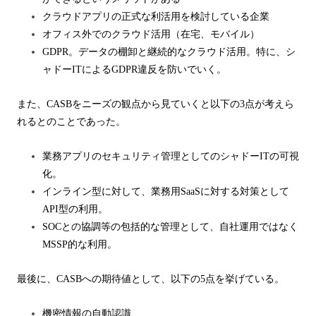
クラウドアプリの正式な利活用を検討している企業
オフィス外でのクラウド活用（在宅、モバイル）
GDPR
。データの棚卸と継続的なクラウド活用。特に、シ
ャドー
IT
による
GDPR
違反を防いでいく。
また、
CASB
をニーズの観点から見ていくと以下の
3
点が考えら
れるとのことであった。
業務アプリのセキュリティ管理としてのシャドー
IT
の可視
化。
インライン型に対して、業務用
SaaS
に対する対策として
API
型の利用。
SOC
との協調等の包括的な管理として、自社運用ではなく
MSSP
的な利用。
最後に、
CASB
への期待値として、以下の
5
点を挙げている。
機密情報の自動認識