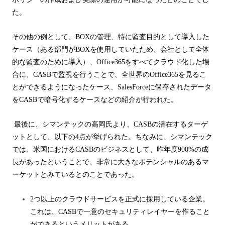
た。
その他の例として、
BOX
の管理、特に監査目的として導入した
ケース（ある部門が
BOX
を使用していたため、会社として全体
的な監査のために導入）、
Office365
をすべてクラウド化した場
合に、
CASB
で監視を行うことで、全世界の
Office365
を見るこ
とができるようになったケース、
SalesForce
に保存されたデータ
を
CASB
で暗号化するケースなどの紹介が行われた。
最後に、シマンテックの高岡氏より、
CASB
の潜在するターゲ
ットとして、以下の
4
点が挙げられた。ちなみに、シマンテック
では、米国における
CASB
のビジネスとして、昨年度
900%
の成
長があったということで、非常に大きなポテンシャルのあるマ
ーケットとみているとのことであった。
2
つ以上のクラウドサービスを正式に採用している企業。
これは、
CASB
で一意のセキュリティレイヤーを作ること
ができるというメリットがある