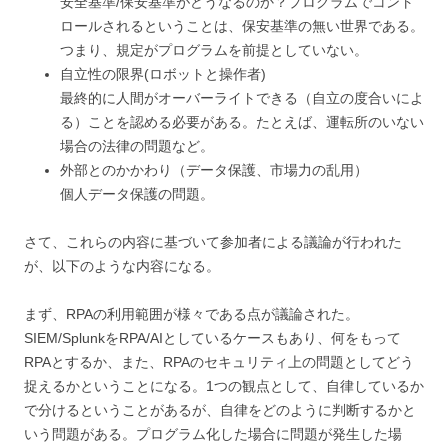
安全基準/保安基準がどうなるのか？プログラムでコント
ロールされるということは、保安基準の無い世界である。
つまり、規定がプログラムを前提としていない。
自立性の限界(ロボットと操作者)
最終的に人間がオーバーライトできる（自立の度合いによ
る）ことを認める必要がある。たとえば、運転所のいない
場合の法律の問題など。
外部とのかかわり（データ保護、市場力の乱用）
個人データ保護の問題。
さて、これらの内容に基づいて参加者による議論が行われた
が、以下のような内容になる。
まず、RPAの利用範囲が様々である点が議論された。
SIEM/SplunkをRPA/AIとしているケースもあり、何をもって
RPAとするか、また、RPAのセキュリティ上の問題としてどう
捉えるかということになる。1つの観点として、自律しているか
で分けるということがあるが、自律をどのように判断するかと
いう問題がある。プログラム化した場合に問題が発生した場