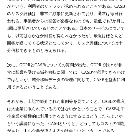
かという、利用者のリテラシが求められるところである。
CASB
のリスク評価は、非常に頻繁に更新されており、通常は毎日行
われる。事業者からの回答が必要なものでも、最低でも
3
か月に
1
回は更新されているとのことである。日本のサービスについて
も、以前はなかなか回答が得られなかったが、最近はほとんど
回答が返ってくる状況となっており、リスク評価については十
分信頼できるものと考えられる。
次に、
GDPR
と
CASB
についての質問が出た。
GDPR
で我々が非
常に影響を受ける域外移転に関しては、
CASB
で管理できるわけ
ではないが、域外移転データの管理に関して、
CASB
を監査に利
用できるということである。
それから、上記で紹介された事例等を見ていくと、
CASB
の導入
は大企業に限られているのではないかということで、
CASB
を中
小企業が積極的に利用できるようにするにはどうしたらよいか
という議論になった。
CASB
というと、どうしてもコストの問題
があり、中小企業が導入するのは厳しいということである。こ