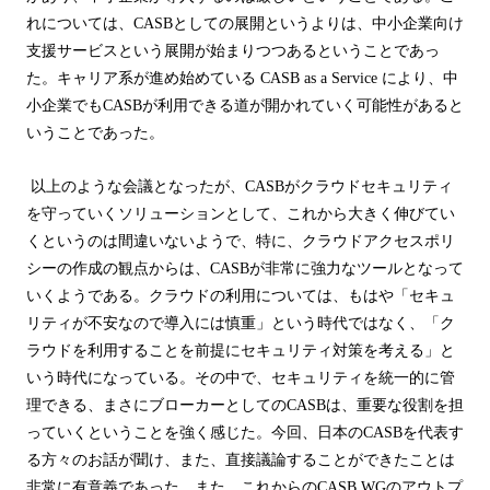
れについては、
CASB
としての展開というよりは、中小企業向け
支援サービスという展開が始まりつつあるということであっ
た。キャリア系が進め始めている
CASB as a Service
により、中
小企業でも
CASB
が利用できる道が開かれていく可能性があると
いうことであった。
以上のような会議となったが、
CASB
がクラウドセキュリティ
を守っていくソリューションとして、これから大きく伸びてい
くというのは間違いないようで、特に、クラウドアクセスポリ
シーの作成の観点からは、
CASB
が非常に強力なツールとなって
いくようである。クラウドの利用については、もはや「セキュ
リティが不安なので導入には慎重」という時代ではなく、「ク
ラウドを利用することを前提にセキュリティ対策を考える」と
いう時代になっている。その中で、セキュリティを統一的に管
理できる、まさにブローカーとしての
CASB
は、重要な役割を担
っていくということを強く感じた。今回、日本の
CASB
を代表す
る方々のお話が聞け、また、直接議論することができたことは
非常に有意義であった。また、これからの
CASB WG
のアウトプ