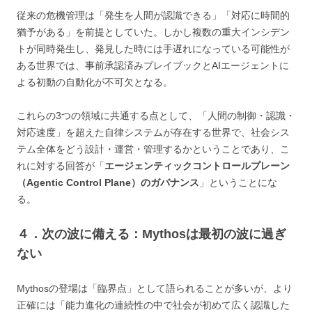
従来の危機管理は「発生を人間が認識できる」「対応に時間的
猶予がある」を前提としていた。しかし複数の重大インシデン
トが同時発生し、発見した時には手遅れになっている可能性が
ある世界では、事前承認済みプレイブックとAIエージェントに
よる初動の自動化が不可欠となる。
これらの3つの領域に共通する点として、「人間の制御・認識・
対応速度」を超えた自律システムが存在する世界で、社会シス
テム全体をどう設計・運営・管理するかということであり、こ
れに対する回答が「
エージェンティックコントロールプレーン
（Agentic Control Plane）のガバナンス
」ということにな
る。
４．次の波に備える：Mythosは最初の波に過ぎ
ない
Mythosの登場は「臨界点」として語られることが多いが、より
正確には「能力進化の連続性の中で社会が初めて広く認識した