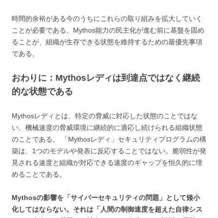
時間的余裕がある今のうちにこれらの取り組みを拡大していく
ことが必要である。Mythos能力の民主化が進む前に基盤を固め
ることが、組織が生存できる状態を維持するための最優先事項
である。
おわりに：Mythosレディは到達点ではなく継続
的な状態である
Mythosレディとは、特定の脅威に対応した状態のことではな
い。機械速度の脅威環境に継続的に適応し続けられる組織状態
のことである。 「Mythosレディ」セキュリティプログラムの構
築は、1つのモデルや発表に反応することではない。脆弱性が発
見される速度と組織が対応できる速度のギャップを恒久的に埋
めることである。
Mythosの影響を「サイバーセキュリティの問題」として矮小
化してはならない。それは「人間の制御速度を超えた自律シス