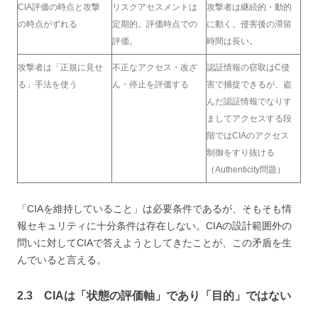
CIA評価の時点と攻撃
リスクアセスメントは
攻撃者は継続的・動的
の時点がずれる
定期的。評価時点での
に動く。侵害後の滞留
評価。
時間は長い。
攻撃者は「正規に見せ
不正なアクセス・改ざ
認証情報の窃取はC侵
る」手法を使う
ん・停止を評価する
害で捕捉できるが、盗
んだ認証情報でなりす
ましてアクセスする段
階ではCIAのアクセス
制御をすり抜ける
（Authenticity問題）
「CIAを維持していること」は必要条件であるが、そもそも情
報セキュリティに十分条件は存在しない。CIAの設計範囲外の
問いに対してCIAで答えようとしてきたことが、この矛盾を生
んでいると言える。
2.3 CIAは「状態の評価軸」であり「目的」ではない