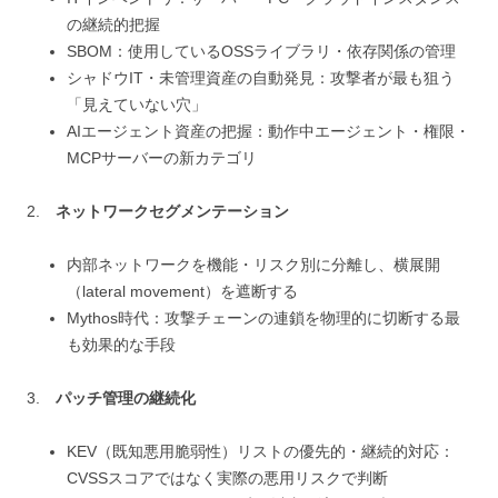
の継続的把握
SBOM：使用しているOSSライブラリ・依存関係の管理
シャドウIT・未管理資産の自動発見：攻撃者が最も狙う
「見えていない穴」
AIエージェント資産の把握：動作中エージェント・権限・
MCPサーバーの新カテゴリ
2.
ネットワークセグメンテーション
内部ネットワークを機能・リスク別に分離し、横展開
（lateral movement）を遮断する
Mythos時代：攻撃チェーンの連鎖を物理的に切断する最
も効果的な手段
3.
パッチ管理の継続化
KEV（既知悪用脆弱性）リストの優先的・継続的対応：
CVSSスコアではなく実際の悪用リスクで判断