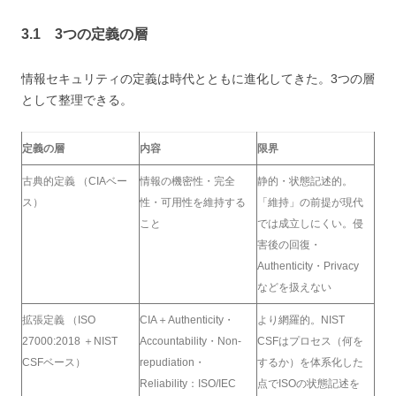
3.1 3つの定義の層
情報セキュリティの定義は時代とともに進化してきた。3つの層
として整理できる。
定義の層
内容
限界
古典的定義 （CIAベー
情報の機密性・完全
静的・状態記述的。
ス）
性・可用性を維持する
「維持」の前提が現代
こと
では成立しにくい。侵
害後の回復・
Authenticity・Privacy
などを扱えない
拡張定義 （ISO
CIA＋Authenticity・
より網羅的。NIST
27000:2018 ＋NIST
Accountability・Non-
CSFはプロセス（何を
CSFベース）
repudiation・
するか）を体系化した
Reliability：ISO/IEC
点でISOの状態記述を