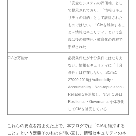
「安全なシステムの評価軸」とし
て提示されており、「情報セキュ
リティの目的」として設計された
ものではない。「CIAを維持するこ
と＝情報セキュリティ」という定
義は後の標準化・教育化の過程で
形成された
CIAは万能か
必要条件だが十分条件にはなりえ
ない。情報セキュリティに「十分
条件」は存在しない。ISO/IEC
27000:2018はAuthenticity・
Accountability・Non-repudiation・
Reliabilityを追加し、NIST CSFは
Resilience・Governanceを体系化
してCIAを補完している
これらの要点を踏まえた上で、本ブログでは「CIAを維持する
こと」という定義そのものを問い直し、情報セキュリティの本