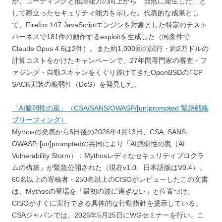
が、コーディングと推論能力の向上から「自然に発生した」と
して際立ったセキュリティ能力を示した。代表的な成果とし
て、Firefox 147 JavaScriptエンジンを対象とした特定のテスト
ハーネスで181件の動作するexploitを生成した（同条件で
Claude Opus 4.6は2件）。また約1,000回の試行・約2万ドルの
計算コストをかけたキャンペーンで、27年間専門家の審査・フ
ァジング・自動スキャンをくぐり抜けてきたOpenBSDのTCP
SACK実装の脆弱性（DoS）を発見した。
「AI脆弱性の嵐」（CSA/SANS/OWASP/[un]prompted 緊急戦略
ブリーフィング）
Mythosの発表から6日後の2026年4月13日、CSA, SANS,
OWASP, [un]promptedの共同により「AI脆弱性の嵐（AI
Vulnerability Storm）：Mythosレディなセキュリティプログラ
ムの構築」が緊急公開された（現在v1.0、日本語版はV0.4）。
60名以上の寄稿者・250名以上のCISOがレビューしたこの文書
は、Mythosの登場を「最初の波に過ぎない」と位置づけ、
CISOがすぐに実行できる具体的な行動指針を提示している。
CSAジャパンでは、2026年5月25日にWGセミナーを行い、こ