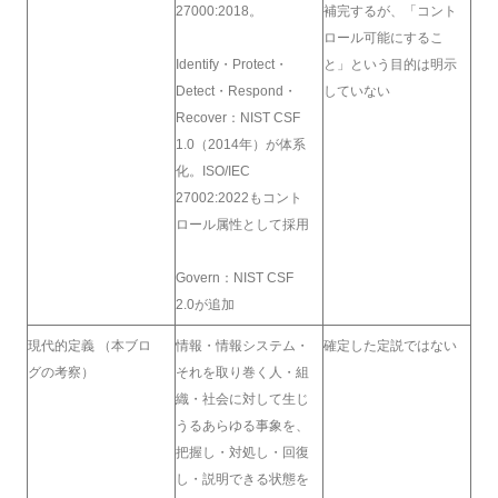
27000:2018。
補完するが、「コント
ロール可能にするこ
Identify・Protect・
と」という目的は明示
Detect・Respond・
していない
Recover：NIST CSF
1.0（2014年）が体系
化。ISO/IEC
27002:2022もコント
ロール属性として採用
Govern：NIST CSF
2.0が追加
現代的定義 （本ブロ
情報・情報システム・
確定した定説ではない
グの考察）
それを取り巻く人・組
織・社会に対して生じ
うるあらゆる事象を、
把握し・対処し・回復
し・説明できる状態を