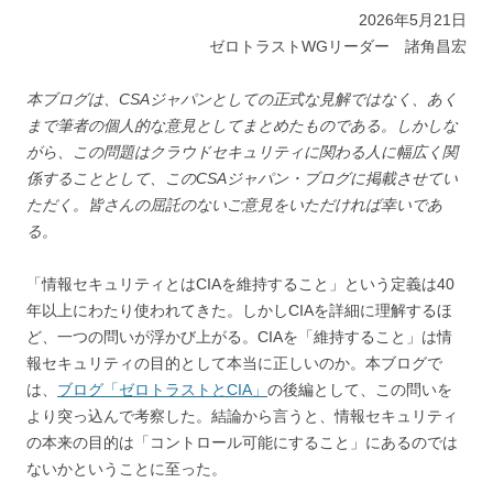
2026年5月21日
ゼロトラストWGリーダー 諸角昌宏
本ブログは、CSAジャパンとしての正式な見解ではなく、あく
まで筆者の個人的な意見としてまとめたものである。しかしな
がら、この問題はクラウドセキュリティに関わる人に幅広く関
係することとして、このCSAジャパン・ブログに掲載させてい
ただく。皆さんの屈託のないご意見をいただければ幸いであ
る。
「情報セキュリティとはCIAを維持すること」という定義は40
年以上にわたり使われてきた。しかしCIAを詳細に理解するほ
ど、一つの問いが浮かび上がる。CIAを「維持すること」は情
報セキュリティの目的として本当に正しいのか。本ブログで
は、
ブログ「ゼロトラストとCIA」
の後編として、この問いを
より突っ込んで考察した。結論から言うと、情報セキュリティ
の本来の目的は「コントロール可能にすること」にあるのでは
ないかということに至った。