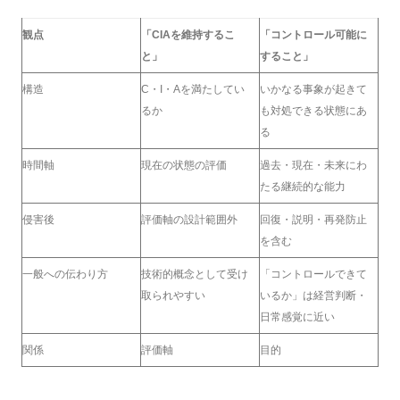
観点
「CIAを維持するこ
「コントロール可能に
と」
すること」
構造
C・I・Aを満たしてい
いかなる事象が起きて
るか
も対処できる状態にあ
る
時間軸
現在の状態の評価
過去・現在・未来にわ
たる継続的な能力
侵害後
評価軸の設計範囲外
回復・説明・再発防止
を含む
一般への伝わり方
技術的概念として受け
「コントロールできて
取られやすい
いるか」は経営判断・
日常感覚に近い
関係
評価軸
目的