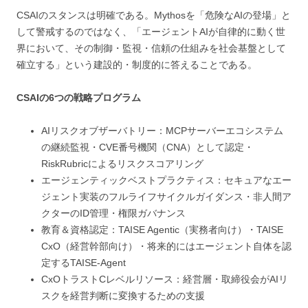
CSAIのスタンスは明確である。Mythosを「危険なAIの登場」と
して警戒するのではなく、「エージェントAIが自律的に動く世
界において、その制御・監視・信頼の仕組みを社会基盤として
確立する」という建設的・制度的に答えることである。
CSAIの6つの戦略プログラム
AIリスクオブザーバトリー：MCPサーバーエコシステム
の継続監視・CVE番号機関（CNA）として認定・
RiskRubricによるリスクスコアリング
エージェンティックベストプラクティス：セキュアなエー
ジェント実装のフルライフサイクルガイダンス・非人間ア
クターのID管理・権限ガバナンス
教育＆資格認定：TAISE Agentic（実務者向け）・TAISE
CxO（経営幹部向け）・将来的にはエージェント自体を認
定するTAISE-Agent
CxOトラストCレベルリソース：経営層・取締役会がAIリ
スクを経営判断に変換するための支援