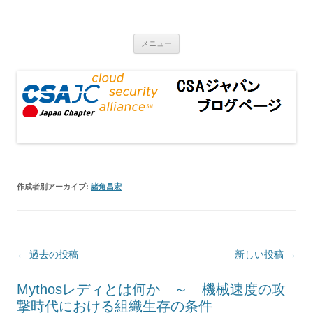
CSAジャパンブログページ
コンテンツへ移動
メニュー
作成者別アーカイブ:
諸角昌宏
投稿ナビゲーション
←
過去の投稿
新しい投稿
→
Mythosレディとは何か ～ 機械速度の攻
撃時代における組織生存の条件