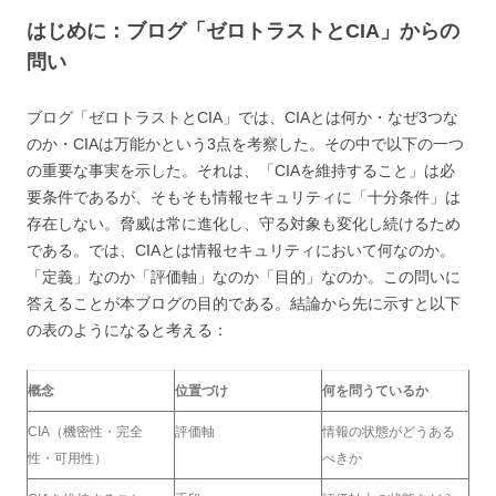
はじめに：ブログ「ゼロトラストとCIA」からの
問い
ブログ「ゼロトラストとCIA」では、CIAとは何か・なぜ3つな
のか・CIAは万能かという3点を考察した。その中で以下の一つ
の重要な事実を示した。それは、「CIAを維持すること」は必
要条件であるが、そもそも情報セキュリティに「十分条件」は
存在しない。脅威は常に進化し、守る対象も変化し続けるため
である。では、CIAとは情報セキュリティにおいて何なのか。
「定義」なのか「評価軸」なのか「目的」なのか。この問いに
答えることが本ブログの目的である。結論から先に示すと以下
の表のようになると考える：
概念
位置づけ
何を問うているか
CIA（機密性・完全
評価軸
情報の状態がどうある
性・可用性）
べきか