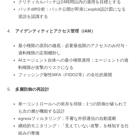
クリティカルパッチは24時間以内の適用を目標とする
パッチdiff分析：パッチ公開が即座にexploit設計図になる
逆説を認識する
4.
アイデンティティとアクセス管理（IAM）
最小権限の原則の徹底：必要最低限のアクセスのみ付与・
過剰権限の定期棚卸し
AIエージェント自体への最小権限適用：エージェントの過
剰権限が攻撃のリスクになる
フィッシング耐性MFA（FIDO2等）の全社的展開
5.
多層防御の再設計
単一コントロールへの依存を排除：1つの防御が破られて
も次の層が機能する設計
egressフィルタリング：不審な外部通信の自動遮断
継続的モニタリング：「見えていない攻撃」を検知する仕
組みの整備