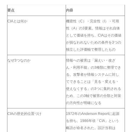
要点
内容
CIAとは何か
機密性（C）・完全性（I）・可用
性（A）の3要素。情報はそれ自体
として価値を持ち、CIAはその価値
が損なわれないための条件を3つの
独立した評価軸で整理したもの
なぜ3つなのか
情報への被害は「漏えい・改ざ
ん・利用不能」の3種類に整理でき
る。攻撃者が情報システムに対し
てできることは「見る・変える・
使えなくする」の3つに集約される
ため、この3軸で被害の分類と対策
の方向性が明確になる
CIAの歴史的位置づけ
1972年のAnderson Reportに起源
を持ち、1986年頃「CIA」という
略語が命名された。設計当初は