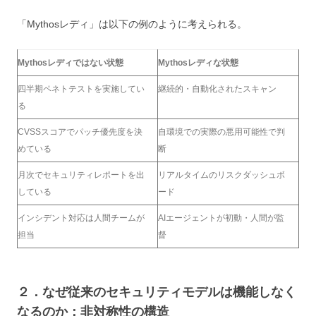
「Mythosレディ」は以下の例のように考えられる。
Mythosレディではない状態
Mythosレディな状態
四半期ペネトテストを実施してい
継続的・自動化されたスキャン
る
CVSSスコアでパッチ優先度を決
自環境での実際の悪用可能性で判
めている
断
月次でセキュリティレポートを出
リアルタイムのリスクダッシュボ
している
ード
インシデント対応は人間チームが
AIエージェントが初動・人間が監
担当
督
２．なぜ従来のセキュリティモデルは機能しなく
なるのか：非対称性の構造