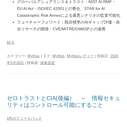
グローバルアシュアランス＆トラスト：NIST AI RMF・
EU AI Act・ISO/IEC 42001との整合。STAR for AI
Catastrophic Risk Annexによる最悪シナリオの監査可能化
フューチャーフォワード：既存標準のAIギャップ評価・統
合リサーチの開発・CVE/MITRE/OWASPとの連携
以上
カテゴリー:
Mythos
| タグ:
Mythos
,
Mythosレディー
| 投稿日:
2026
年5月26日
|
投稿者:
諸角昌宏
ゼロトラストとCIA(後編） ～ 情報セキュ
リティはコントロール可能にすること
1件のフィードバック