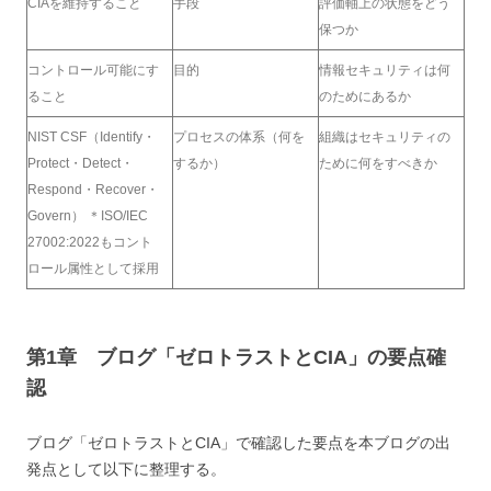
CIAを維持すること
手段
評価軸上の状態をどう
保つか
コントロール可能にす
目的
情報セキュリティは何
ること
のためにあるか
NIST CSF（Identify・
プロセスの体系（何を
組織はセキュリティの
Protect・Detect・
するか）
ために何をすべきか
Respond・Recover・
Govern） ＊ISO/IEC
27002:2022もコント
ロール属性として採用
第1章 ブログ「ゼロトラストとCIA」の要点確
認
ブログ「ゼロトラストとCIA」で確認した要点を本ブログの出
発点として以下に整理する。