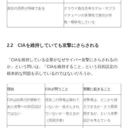
責任の境界が明確である
クラウド責任共有モデル・サプラ
イチェーンの多層化で責任が分
散・曖昧化している
2.2 CIAを維持していても攻撃にさらされる
「CIAを維持している企業がなぜサイバー攻撃にさらされるの
か」という問いは、「CIAを維持すること」という目的設定の
根本的な問題を示しているのではないだろうか。
理由
CIAが問うこと
実際に起きること
CIAは結果の評価軸で
現在この情報は漏れて
攻撃者は、どこから侵
あり攻撃への対応設計
いないか・改ざんされ
入できるか・どう横展
ではない
ていないか・使えるか
開するか、という攻撃
（現状評価）
設計を考えている