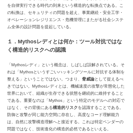
を自律実行できる時代の到来という構造的な転換点である。こ
の転換は、セキュリティの問題を超え、事業継続・安全工学・
オペレーションレジリエンス・危機管理にまたがる社会システ
ム全体の設計問題を提起している。
１．Mythosレディとは何か：ツール対抗ではな
く構造的リスクへの認識
「Mythosレディ」という概念は、しばしば誤解されている。そ
れは「Mythosというすごいハッキングツールに対抗する体制を
整える」ということではない。つまり、
脅威論
として捉えるべ
きではない。Mythosレディとは、機械速度の攻撃が常態化した
世界において、組織が生存できる状態を継続的に維持すること
である。重要なのは「Mythos」という特定のモデルへの対応で
はなく、その背後にある
構造的リスク
を認識することである。
防御と攻撃が同じ能力空間に存在し、高度なコード理解能力
は、自然に攻撃構造理解へと接近する。これは特定ベンダーの
問題ではなく、技術進化の構造的必然であるといえる。