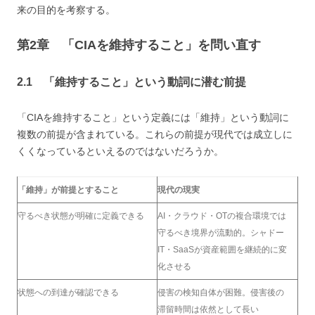
来の目的を考察する。
第2章 「CIAを維持すること」を問い直す
2.1 「維持すること」という動詞に潜む前提
「CIAを維持すること」という定義には「維持」という動詞に
複数の前提が含まれている。これらの前提が現代では成立しに
くくなっているといえるのではないだろうか。
「維持」が前提とすること
現代の現実
守るべき状態が明確に定義できる
AI・クラウド・OTの複合環境では
守るべき境界が流動的。シャドー
IT・SaaSが資産範囲を継続的に変
化させる
状態への到達が確認できる
侵害の検知自体が困難。侵害後の
滞留時間は依然として長い