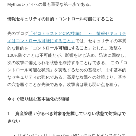
Mythosレディへの最も重要な第一歩である。
情報セキュリティの目的：コントロール可能にすること
先のブログ
「ゼロトラストとCIA(後編） ～ 情報セキュリテ
ィはコントロール可能にすること」
では、セキュリティの本質
的な目的を「
コントロール可能にすること
」とした。攻撃を
100%防ぐことは不可能だが、影響を封じ込め、迅速に回復し、
次の攻撃に備えられる状態を維持することはできる。 この「コ
ントロール可能な状態」を実現するための基盤が、まず基本的
なセキュリティの強化である。高度な攻撃への対策より、基本
の穴を塞ぐことが先決である。攻撃者は最も弱い点を狙う。
今すぐ取り組む基本強化の5領域
1.
資産管理：守るべき対象を把握していない状態で対策はで
きない
ITインベントリ：サーバー・PC・クラウドインスタンス