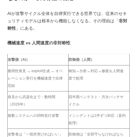
AIが攻撃サイクル全体を自律実行できる世界では、従来のセキ
ュリティモデルは根本から機能しなくなる。その理由は「
非対
称性
」にある。
機械速度 vs 人間速度の非対称性
攻撃側（AI）
防御側（人間）
脆弱性発見 → exploit生成 → オペ
検知→分析→対応→修復を人間速
レーション実行を機械速度で自律
度で処理
完結
発見から武器化まで：数時間
四半期ペンテスト・月次パッチサ
（2026年）
イクル
複数システムへの同時並行攻撃
インシデントは1件ずつ対応（直列
処理）
攻撃者は「一箇所突ければいい」
防御側は「全部守らなければなら