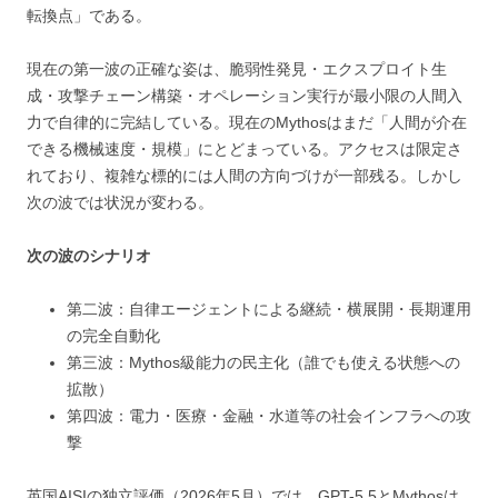
転換点」である。
現在の第一波の正確な姿は、脆弱性発見・エクスプロイト生
成・攻撃チェーン構築・オペレーション実行が最小限の人間入
力で自律的に完結している。現在のMythosはまだ「人間が介在
できる機械速度・規模」にとどまっている。アクセスは限定さ
れており、複雑な標的には人間の方向づけが一部残る。しかし
次の波では状況が変わる。
次の波のシナリオ
第二波：自律エージェントによる継続・横展開・長期運用
の完全自動化
第三波：Mythos級能力の民主化（誰でも使える状態への
拡散）
第四波：電力・医療・金融・水道等の社会インフラへの攻
撃
英国AISIの独立評価（2026年5月）では、GPT-5.5とMythosは