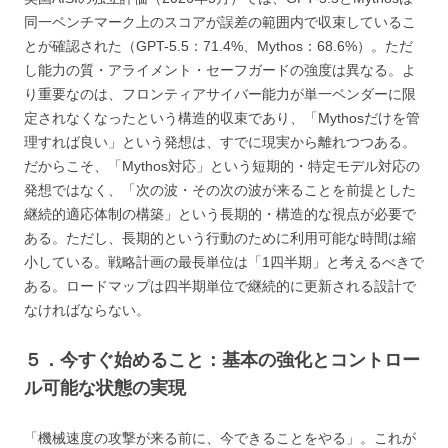
同一ベンチマーク上のスコアが誤差の範囲内で収束しているこ
とが確認された（GPT-5.5：71.4%、Mythos：68.6%）。ただ
し能力の質・アライメント・セーフガードの強度は異なる。よ
り重要なのは、フロンティアサイバー能力が単一ベンダーに限
定されなくなったという構造的収束であり、「Mythosだけを管
理すれば良い」という発想は、すでに現実から離れつつある。
だからこそ、「Mythos対応」という短期的・特定モデル対応の
発想ではなく、「次の波・その次の波が来ることを前提とした
継続的適応体制の構築」という長期的・構造的な視点が必要で
ある。ただし、長期的という行動のために利用可能な時間は縮
小している。戦略計画の最長単位は「1四半期」と考えるべきで
ある。ロードマップは四半期単位で継続的に更新される設計で
なければならない。
５．今すぐ始めること：基本の強化とコントロー
ル可能な状態の実現
「機械速度の攻撃が来る前に、今できることをやる」。これが