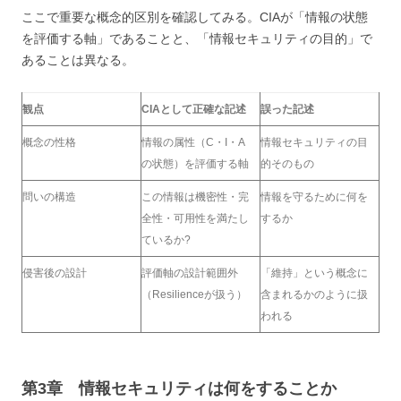
ここで重要な概念的区別を確認してみる。CIAが「情報の状態
を評価する軸」であることと、「情報セキュリティの目的」で
あることは異なる。
観点
CIAとして正確な記述
誤った記述
概念の性格
情報の属性（C・I・A
情報セキュリティの目
の状態）を評価する軸
的そのもの
問いの構造
この情報は機密性・完
情報を守るために何を
全性・可用性を満たし
するか
ているか?
侵害後の設計
評価軸の設計範囲外
「維持」という概念に
（Resilienceが扱う）
含まれるかのように扱
われる
第3章 情報セキュリティは何をすることか