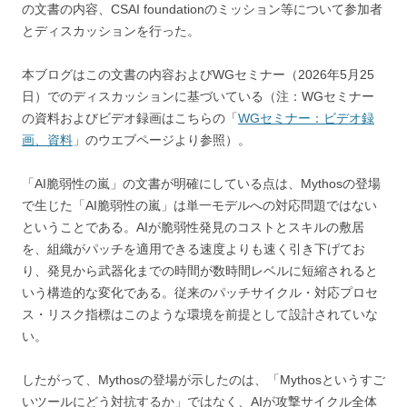
の文書の内容、CSAI foundationのミッション等について参加者
とディスカッションを行った。
本ブログはこの文書の内容およびWGセミナー（2026年5月25
日）でのディスカッションに基づいている（注：WGセミナー
の資料およびビデオ録画はこちらの「
WGセミナー：ビデオ録
画、資料
」のウエブページより参照）。
「AI脆弱性の嵐」の文書が明確にしている点は、Mythosの登場
で生じた「AI脆弱性の嵐」は単一モデルへの対応問題ではない
ということである。AIが脆弱性発見のコストとスキルの敷居
を、組織がパッチを適用できる速度よりも速く引き下げてお
り、発見から武器化までの時間が数時間レベルに短縮されると
いう構造的な変化である。従来のパッチサイクル・対応プロセ
ス・リスク指標はこのような環境を前提として設計されていな
い。
したがって、Mythosの登場が示したのは、「Mythosというすご
いツールにどう対抗するか」ではなく、AIが攻撃サイクル全体