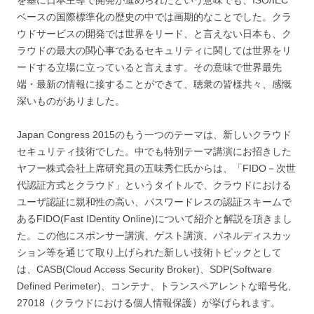
ベースの国際標準化の歴史の中では画期的なことでした。クラ
ウドサービスの開発では世界をリード、と言えない日本も、ク
ラウドの最大の関心事であるセキュリティに関しては世界をリ
ードする立場に立っていると言えます。その意味で世界最先
端・最新の情報に接することができて、聴衆の皆様共々、感慨
深いものがありました。
Japan Congress 2015のもう一つのテーマは、新しいクラウド
セキュリティ技術でした。中でも特別テーマ講演にお招きした
ヤフー株式会社上席研究員の五味秀仁氏からは、「FIDO－次世
代認証方式とクラウド」というタイトルで、クラウドにおける
ユーザ認証に親和性の高い、パスワードレスの認証スキームで
あるFIDO(Fast IDentity Online)について紹介と解説を頂きまし
た。この他にスポンサー講演、ゲスト講演、パネルディスカッ
ション等を通じて取り上げられた新しい技術トピックとして
は、CASB(Cloud Access Security Broker)、SDP(Software
Defined Perimeter)、コンテナ、トランスペアレントな暗号化、
27018（クラウドにおける個人情報保護）が挙げられます。