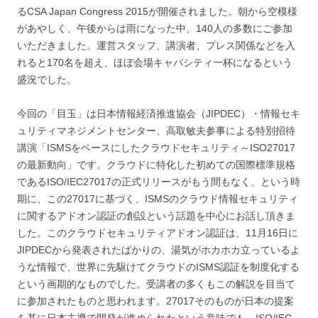
るCSA Japan Congress 2015が開催されました。朝から空模様
があやしく、午後からは雨になった中、140人の多数にご参加
いただきました。運営スタッフ、講演者、プレス関係などを入
れると170名を超え、ほぼ会場キャパシティ一杯になるという
盛況でした。
今回の「目玉」は日本情報経済推進協会（JIPDEC）・情報セキ
ュリティマネジメントセンター、高取敏夫参事による特別招待
講演「ISMSをベースにしたクラウドセキュリティ～ISO27017
の最新動向」です。クラウドに特化した初めての国際標準規格
であるISO/IEC27017の正式リリースがもう間もなく、という時
期に、この27017に基づく、ISMSのクラウド情報セキュリティ
に関するアドオン認証の創設という話題を中心にお話し頂きま
した。このクラウドセキュリティアドオン認証は、11月16日に
JIPDECから発表されたばかりの、湯気がホカホカ立っているよ
うな情報で、世界に先駆けてクラウドのISMS認証を制度化する
という画期的なものでした。受講者の多くもこの解説を目当て
に参加されたものと思われます。27017そのものが日本の提案
を基に日本主導で開発が進められたという意味でも、ISO/IEC