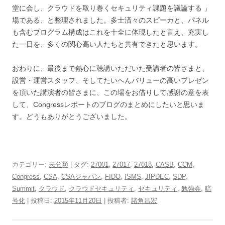
堂に会し、クラウドを取り巻くセキュリティ課題を議論する 」
場である、と整理されました。多士済々のスピーカと、パネル
も含むプログラム構成はこれを十全に体現したと言え、充実し
た一日を、多くの関心高い人たちと共有できたと思います。
おわりに、最後まで熱心に聴講いただいた受講者の皆さまと、
設営・運営スタッフ、そしてたいへんバリューの高いプレゼン
を頂いた講演者の皆さまに、この場をお借りして感謝の意を表
して、Congressレポートのブログのまとめにしたいと思いま
す。どうもありがとうございました。
カテゴリー:
未分類
| タグ:
27001
,
27017
,
27018
,
CASB
,
CCM
,
Congress
,
CSA
,
CSAジャパン
,
FIDO
,
ISMS
,
JIPDEC
,
SDP
,
Summit
,
クラウド
,
クラウドセキュリティ
,
セキュリティ
,
勉強会
,
暗
号化
| 投稿日:
2015年11月20日
|
投稿者:
諸角昌宏