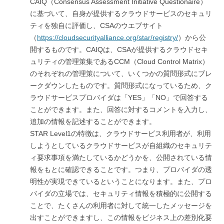
CAIQ（Consensus Assessment Initiative Questionaire）
に基づいて、自身が提供するクラウドサービスのセキュリ
ティを独自に評価し、CSAのウエブサイト
（
https://cloudsecurityalliance.org/star/registry/
）から公
開するものです。CAIQは、CSAが提供するクラウドセキ
ュリティの管理策集であるCCM（Cloud Control Matrix）
のそれぞれの管理策について、いくつかの質問形式にブレ
ークダウンしたものです。質問形式になっているため、ク
ラウドサービスプロバイダは「YES」「NO」で回答する
ことができます。また、回答に対するコメントを入力し、
追加の情報を記述することができます。
STAR Level1の特徴は、クラウドサービス利用者が、利用
しようとしているクラウドサービスが自組織のセキュリテ
ィ要求事項を満たしているかどうかを、公開されている情
報をもとに確認できることです。つまり、プロバイダの透
明性が実現できているということになります。また、プロ
バイダの立場では、セキュリティ情報を積極的に公開する
ことで、たくさんの利用者に対して統一したメッセージを
出すことができますし、この情報をビジネス上の差別化要