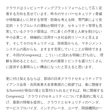
クラウドはコンピューティングプラットフォームとして広く定
着する方向を見せています。昨今のサイバーセキュリティ脅威
や情報漏えいに対する管理・防御を考える時、専門家により安
定的・トラブルレスの運転が期待でき、セキュリティ管理も充
実しているクラウド環境は、ITに多くの予算と人材を割けない
中小企業こそ、積極的に活用すべき社会的リソースと言えま
す。そしてそのセキュリティは、技術面からも、マネジメント
システムの面からも、ますます充実していくことが期待できま
す。今回のCongressは、こういった流れを明確に打ち出し、理
解を深めるとともに、そのための最新トピックを盛りだくさん
に提供する素晴らしい機会になったと言えると思います。
更に付け加えるならば、冒頭の日本クラウドセキュリティアラ
イアンス会長・吉田眞東大名誉教授のご挨拶では、春に開催す
るSummitが発信の場と位置付けられるとすれば、秋に開催する
Congressは「クラウドのセキュリティについて多面的に取り上
げ、最新の情報を提供し、クラウドとセキュリティのベンダ、
サービスプロバイダ、インテグレータ、ユーザ、関係機関が一