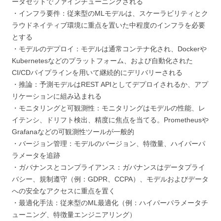
ータセットでファインチューニングされる
・インフラ要件：従来型のMLモデルは、スケーラビリティとク
ラウドネイティブ環境に重点を置いた中程度のインフラを必要
とする
・モデルのデプロイ：モデルは通常コンテナ化され、Dockerや
Kubernetesなどのプラットフォーム、および自動化された
CI/CDパイプラインを用いて継続的にデリバリーされる
・推論：予測モデルはREST APIとしてデプロイされるか、アプ
リケーションに組み込まれる
・モニタリングと可観測性：モニタリングはモデルの性能、レ
イテンシ、ドリフト検出、精度に焦点を当てる。Prometheusや
Grafanaなどの可観測性ツールが一般的
・バージョン管理：モデルのバージョン、特徴量、ハイパーパ
ラメータを追跡
・ガバナンスとコンプライアンス：ガバナンスはデータプライ
バシー、規制遵守（例：GDPR、CCPA）、モデルおよびデータ
への安全なアクセスに重点を置く
・最適化手法：従来型のML最適化（例：ハイパーパラメータチ
ューニング、特徴量エンジニアリング）