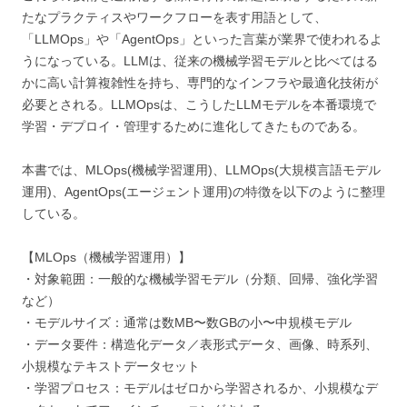
たなプラクティスやワークフローを表す用語として、
「LLMOps」や「AgentOps」といった言葉が業界で使われるよ
うになっている。LLMは、従来の機械学習モデルと比べてはる
かに高い計算複雑性を持ち、専門的なインフラや最適化技術が
必要とされる。LLMOpsは、こうしたLLMモデルを本番環境で
学習・デプロイ・管理するために進化してきたものである。
本書では、MLOps(機械学習運用)、LLMOps(大規模言語モデル
運用)、AgentOps(エージェント運用)の特徴を以下のように整理
している。
【MLOps（機械学習運用）】
・対象範囲：一般的な機械学習モデル（分類、回帰、強化学習
など）
・モデルサイズ：通常は数MB〜数GBの小〜中規模モデル
・データ要件：構造化データ／表形式データ、画像、時系列、
小規模なテキストデータセット
・学習プロセス：モデルはゼロから学習されるか、小規模なデ