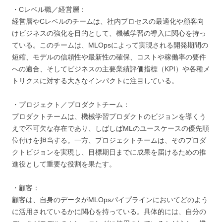
・Cレベル職／経営層：
経営層やCレベルのチームは、社内プロセスの最適化や顧客向
けビジネスの強化を目的として、機械学習の導入に関心を持っ
ている。このチームは、MLOpsによって実現される開発期間の
短縮、モデルの信頼性や最新性の確保、コストや稼働率の要件
への適合、そしてビジネスの主要業績評価指標（KPI）や各種メ
トリクスに対する大きなインパクトに注目している。
・プロジェクト／プロダクトチーム：
プロダクトチームは、機械学習プロダクトのビジョンを導くう
えで不可欠な存在であり、しばしばMLのユースケースの優先順
位付けを担当する。一方、プロジェクトチームは、そのプロダ
クトビジョンを実現し、目標期日までに成果を届けるための推
進役として重要な役割を果たす。
・顧客：
顧客は、自身のデータがMLOpsパイプラインにおいてどのよう
に活用されているかに関心を持っている。具体的には、自分の