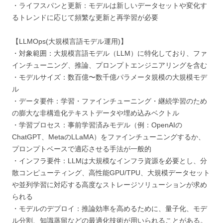
・ライフスパンと更新：モデルは新しいデータセットや変化す
るトレンドに応じて頻繁な更新と再学習が必要
【LLMOps(大規模言語モデル運用)】
・対象範囲：大規模言語モデル（LLM）に特化しており、ファ
インチューニング、推論、プロンプトエンジニアリングを含む
・モデルサイズ：数百億〜数千億パラメータ規模の大規模モデ
ル
・データ要件：学習・ファインチューニング・継続学習のため
の膨大な非構造化テキストデータや埋め込みベクトル
・学習プロセス：事前学習済みモデル（例：OpenAIの
ChatGPT、MetaのLLaMA）をファインチューニングするか、
プロンプトベースで適応させる手法が一般的
・インフラ要件：LLMは大規模なインフラ資源を必要とし、分
散コンピューティング、高性能GPU/TPU、大規模データセット
や並列学習に対応する高度なストレージソリューションが求め
られる
・モデルのデプロイ：推論効率を高めるために、量子化、モデ
ル分割、知識蒸留などの最適化技術が用いられることがある。