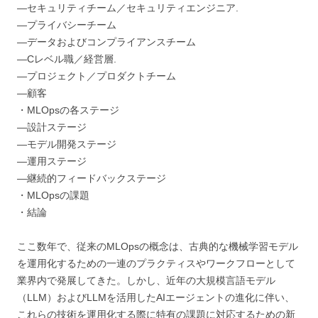
―セキュリティチーム／セキュリティエンジニア.
―プライバシーチーム
―データおよびコンプライアンスチーム
―Cレベル職／経営層.
―プロジェクト／プロダクトチーム
―顧客
・MLOpsの各ステージ
―設計ステージ
―モデル開発ステージ
―運用ステージ
―継続的フィードバックステージ
・MLOpsの課題
・結論
ここ数年で、従来のMLOpsの概念は、古典的な機械学習モデル
を運用化するための一連のプラクティスやワークフローとして
業界内で発展してきた。しかし、近年の大規模言語モデル
（LLM）およびLLMを活用したAIエージェントの進化に伴い、
これらの技術を運用化する際に特有の課題に対応するための新