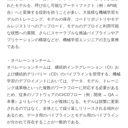
れたモデルを、呼び出し可能なアーティファクト（例：API統
合）へと変換する役割を担うことが多い。大規模な機械学習モ
デルのトレーニング、モデルの保存、コードリポジトリやモデ
ルレジストリへのアップロード、モデルのデプロイと利用可能
な状態への展開、さらにスケーラブルな推論パイプラインやア
プリケーションの構築などが、機械学習エンジニアの主な業務
である。
・オペレーションチーム：
オペレーションチームは、継続的インテグレーション（CI）お
よび継続的デリバリー（CD）のパイプラインを管理する。機械
学習のデプロイメントにおいては、データ、モデル、トレーニ
ング成果物といった複数のワークフローに対応する必要がある
ため、従来のソフトウェアのCI/CDフロー（例：開発 → QA →
本番）よりもパイプラインが複雑になる。モデルは頻繁に更新
されるのではなく、全体として繰り返しリリースされる傾向が
あるため、データ用のパイプラインとモデル用のパイプライン
が分かれて存在することが一般的である。