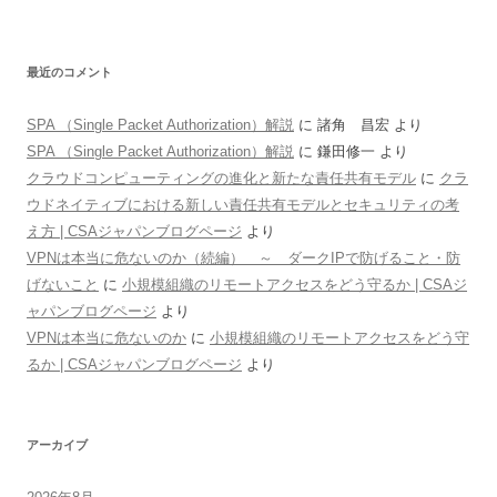
最近のコメント
SPA （Single Packet Authorization）解説
に
諸角 昌宏
より
SPA （Single Packet Authorization）解説
に
鎌田修一
より
クラウドコンピューティングの進化と新たな責任共有モデル
に
クラ
ウドネイティブにおける新しい責任共有モデルとセキュリティの考
え方 | CSAジャパンブログページ
より
VPNは本当に危ないのか（続編） ～ ダークIPで防げること・防
げないこと
に
小規模組織のリモートアクセスをどう守るか | CSAジ
ャパンブログページ
より
VPNは本当に危ないのか
に
小規模組織のリモートアクセスをどう守
るか | CSAジャパンブログページ
より
アーカイブ