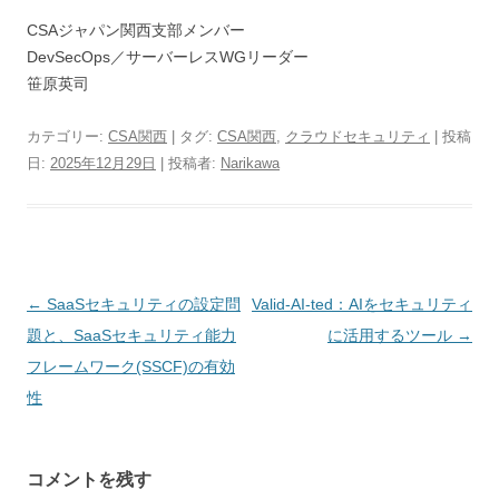
CSAジャパン関西支部メンバー
DevSecOps／サーバーレスWGリーダー
笹原英司
カテゴリー:
CSA関西
| タグ:
CSA関西
,
クラウドセキュリティ
| 投稿
日:
2025年12月29日
|
投稿者:
Narikawa
投稿ナビゲーション
←
SaaSセキュリティの設定問
Valid-AI-ted：AIをセキュリティ
題と、SaaSセキュリティ能力
に活用するツール
→
フレームワーク(SSCF)の有効
性
コメントを残す