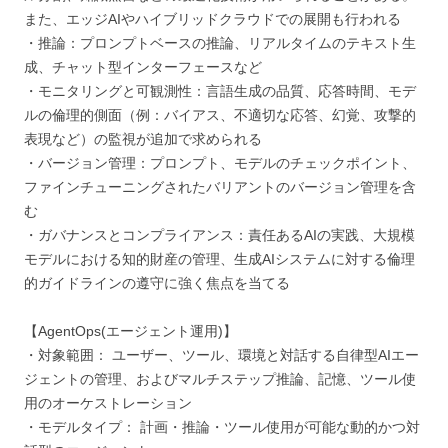
また、エッジAIやハイブリッドクラウドでの展開も行われる
・推論：プロンプトベースの推論、リアルタイムのテキスト生
成、チャット型インターフェースなど
・モニタリングと可観測性：言語生成の品質、応答時間、モデ
ルの倫理的側面（例：バイアス、不適切な応答、幻覚、攻撃的
表現など）の監視が追加で求められる
・バージョン管理：プロンプト、モデルのチェックポイント、
ファインチューニングされたバリアントのバージョン管理を含
む
・ガバナンスとコンプライアンス：責任あるAIの実践、大規模
モデルにおける知的財産の管理、生成AIシステムに対する倫理
的ガイドラインの遵守に強く焦点を当てる
【AgentOps(エージェント運用)】
・対象範囲： ユーザー、ツール、環境と対話する自律型AIエー
ジェントの管理、およびマルチステップ推論、記憶、ツール使
用のオーケストレーション
・モデルタイプ： 計画・推論・ツール使用が可能な動的かつ対