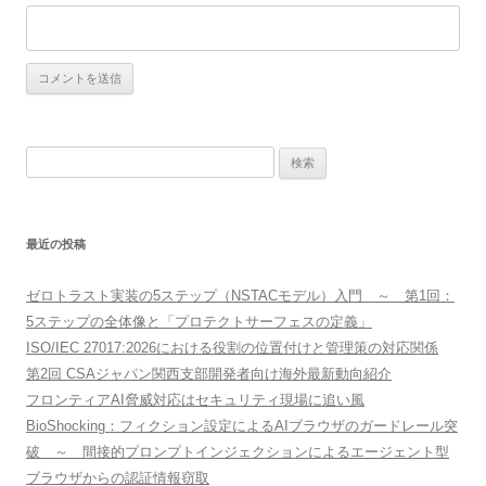
検
索:
最近の投稿
ゼロトラスト実装の5ステップ（NSTACモデル）入門 ～ 第1回：
5ステップの全体像と「プロテクトサーフェスの定義」
ISO/IEC 27017:2026における役割の位置付けと管理策の対応関係
第2回 CSAジャパン関西支部開発者向け海外最新動向紹介
フロンティアAI脅威対応はセキュリティ現場に追い風
BioShocking：フィクション設定によるAIブラウザのガードレール突
破 ～ 間接的プロンプトインジェクションによるエージェント型
ブラウザからの認証情報窃取