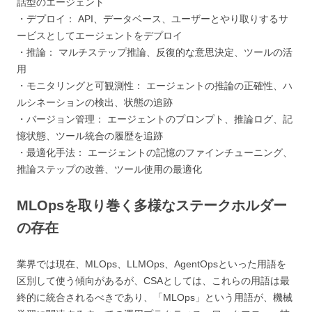
話型のエージェント
・デプロイ： API、データベース、ユーザーとやり取りするサ
ービスとしてエージェントをデプロイ
・推論： マルチステップ推論、反復的な意思決定、ツールの活
用
・モニタリングと可観測性： エージェントの推論の正確性、ハ
ルシネーションの検出、状態の追跡
・バージョン管理： エージェントのプロンプト、推論ログ、記
憶状態、ツール統合の履歴を追跡
・最適化手法： エージェントの記憶のファインチューニング、
推論ステップの改善、ツール使用の最適化
MLOpsを取り巻く多様なステークホルダー
の存在
業界では現在、MLOps、LLMOps、AgentOpsといった用語を
区別して使う傾向があるが、CSAとしては、これらの用語は最
終的に統合されるべきであり、「MLOps」という用語が、機械