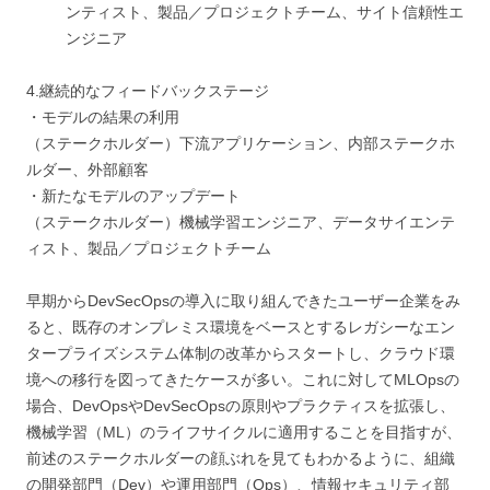
ンティスト、製品／プロジェクトチーム、サイト信頼性エ
ンジニア
4.継続的なフィードバックステージ
・モデルの結果の利用
（ステークホルダー）下流アプリケーション、内部ステークホ
ルダー、外部顧客
・新たなモデルのアップデート
（ステークホルダー）機械学習エンジニア、データサイエンテ
ィスト、製品／プロジェクトチーム
早期からDevSecOpsの導入に取り組んできたユーザー企業をみ
ると、既存のオンプレミス環境をベースとするレガシーなエン
タープライズシステム体制の改革からスタートし、クラウド環
境への移行を図ってきたケースが多い。これに対してMLOpsの
場合、DevOpsやDevSecOpsの原則やプラクティスを拡張し、
機械学習（ML）のライフサイクルに適用することを目指すが、
前述のステークホルダーの顔ぶれを見てもわかるように、組織
の開発部門（Dev）や運用部門（Ops）、情報セキュリティ部