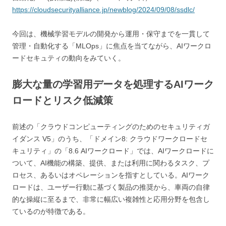
https://cloudsecurityalliance.jp/newblog/2024/09/08/ssdlc/
今回は、機械学習モデルの開発から運用・保守までを一貫して
管理・自動化する「MLOps」に焦点を当てながら、AIワークロ
ードセキュティの動向をみていく。
膨大な量の学習用データを処理するAIワーク
ロードとリスク低減策
前述の「クラウドコンピューティングのためのセキュリティガ
イダンス V5」のうち、「ドメイン8: クラウドワークロードセ
キュリティ」の「8.6 AIワークロード」では、AIワークロードに
ついて、AI機能の構築、提供、または利用に関わるタスク、プ
ロセス、あるいはオペレーションを指すとしている。AIワーク
ロードは、ユーザー行動に基づく製品の推奨から、車両の自律
的な操縦に至るまで、非常に幅広い複雑性と応用分野を包含し
ているのが特徴である。