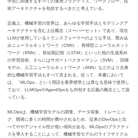
学習に関連するすべての運用プラクティス、ワークフロー、技
術アーキテクチャを包括するべきだと考えている。
定義上、機械学習の世界は、あらゆる学習手法とモデリングア
ーキテクチャを含む上位概念（スーパーセット）であり、現在
LLMが使用しているトランスフォーマーのような手法、畳み込
みニューラルネットワーク（CNN）、再帰型ニューラルネット
ワーク（RNN）、長短期記憶（LSTM）といった他の生成系AI
の学習技術、さらにはサポートベクターマシン（SVM）、回帰
モデル、人工ニューラルネットワーク（ANN）などのより古典
的な機械学習手法もすべて含まれる。従って、本書において
は、「MLOps」という用語を業界標準とは異なる意味で使用し
ており、LLMOpsやAgentOpsをも内包する広義の概念として扱
っている。
MLOpsは、機械学習モデルの調査、データ収集、トレーニン
グ、開発に多くの時間が費やされるため、従来のDevOpsと比
べてややアジャイル性が低い傾向がある。MLOpsのプラクティ
スを導入することによって、機械学習モデルのライフサイクル