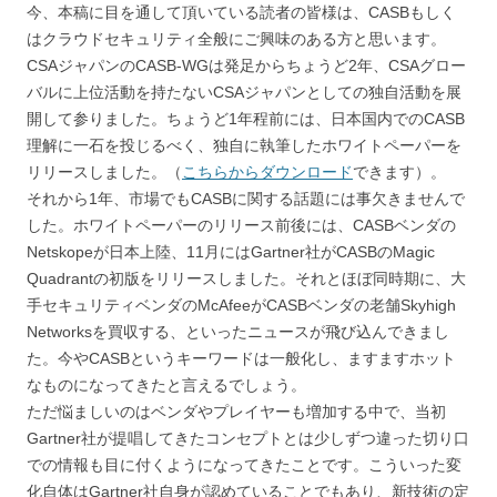
今、本稿に目を通して頂いている読者の皆様は、CASBもしく
はクラウドセキュリティ全般にご興味のある方と思
います
。
CSAジャパンのCASB-WGは発足からちょうど2年、CSAグロー
バルに上位活動を持たないCSAジャパンとしての独自活動を展
開して
参りました
。ちょうど1年程前には、日本国内でのCASB
理解に一石を投じるべく、独自に執筆したホワイトペーパーを
リリースし
ました
。（
こちらからダウンロード
できます）。
それから1年、市場でもCASBに関する話題
には
事欠
きませんで
し
た。
ホワイトペーパーのリリース前後には、CASBベンダの
Netskopeが日本上陸、11月にはGartner社がCASBの
Magic
Quadrant
の初版をリリースし
まし
た。それとほぼ同時期に、大
手セキュリティベンダのMcAfeeがCASBベンダの老舗Skyhigh
Networksを買収する、といった
ニュースが飛び込んできまし
た
。今やCASBというキーワードは一般化し、ますますホット
なもの
になってきたと言える
でしょう
。
ただ悩ましいのはベンダやプレイヤーも増加する中で、当初
Gartner社が提唱してきたコンセプトとは少しずつ違った切り口
での情報も目に付くようになってきたこと
です
。
こういった変
化自体はGartner社自身が認めていることでもあり、新技術の定