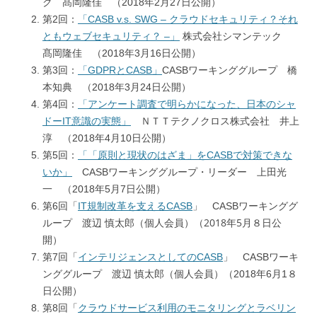
ク 髙岡隆佳 （2018年2月27日公開）
第2回：
「CASB v.s. SWG – クラウドセキュリティ？それ
ともウェブセキュリティ？ –」
株式会社シマンテック
髙岡隆佳 （2018年3月16日公開）
第3回：
「GDPRとCASB」
CASBワーキンググループ 橋
本知典 （2018年3月24日公開）
第4回：
「アンケート調査で明らかになった、日本のシャ
ドーIT意識の実態」
ＮＴＴテクノクロス株式会社 井上
淳 （2018年4月10日公開）
第5回：
「「原則と現状のはざま」をCASBで対策できな
いか」
CASBワーキンググループ・リーダー 上田光
一 （2018年5月7日公開）
第6回「
IT規制改革を支えるCASB
」 CASBワーキンググ
2018年5月８日公
ループ 渡辺 慎太郎（個人会員）（
開
）
第7回「
インテリジェンスとしてのCASB
」 CASBワーキ
ンググループ 渡辺 慎太郎（個人会員）（2018年6月1８
日公開）
第8回「
クラウドサービス利用のモニタリングとラベリン