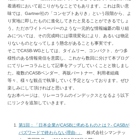
着過程において起こりがちなことでもあ
ります
。
これは
良い意
味で
は、
Gartner社の
「
コンセプトありき
」
という段階から、よ
り実地に即したものに進化してきたと見ることが
できるでしょ
う
。ただホワイトペーパー
のような
一元的
な
情報編纂
の取り組
みについては
、
その
完成時には
環境変化により、あるいは
物足
りないもの
となってしまう懸念がある
ことも事実で
す
。
そこでCASB-WGとしては、タイムリー、コンパクト
、
かつ多
様性のある情報発信を意図し、これから数回に分けて本ブログ
にてリレーコラムとして記事をアップしていくことと
致しまし
た
。複数のCASBベンダー、再販パートナー、利用者組織
等々、様々な観点で執筆していく予定
となっております
。ぜひ
楽しみにして頂ければと思
います
。
なお本ページは、リレーコラムのインデックスとなるよう以下
にリンクを追加していきます。
第1回：「日本企業がCASBに求めるものとは？- CASBが
バズワードで終わらない理由- 」
株式会社シマンテッ