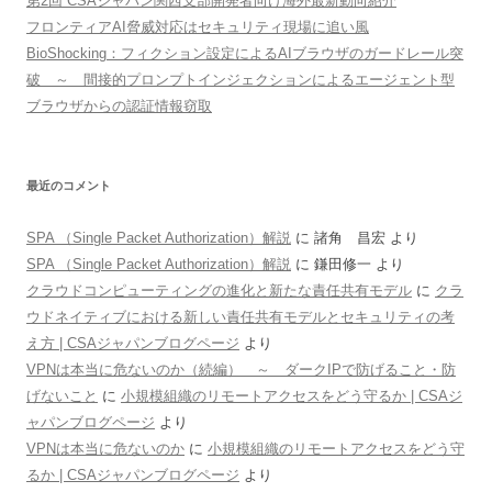
第2回 CSAジャパン関西支部開発者向け海外最新動向紹介
フロンティアAI脅威対応はセキュリティ現場に追い風
BioShocking：フィクション設定によるAIブラウザのガードレール突
破 ～ 間接的プロンプトインジェクションによるエージェント型
ブラウザからの認証情報窃取
最近のコメント
SPA （Single Packet Authorization）解説
に
諸角 昌宏
より
SPA （Single Packet Authorization）解説
に
鎌田修一
より
クラウドコンピューティングの進化と新たな責任共有モデル
に
クラ
ウドネイティブにおける新しい責任共有モデルとセキュリティの考
え方 | CSAジャパンブログページ
より
VPNは本当に危ないのか（続編） ～ ダークIPで防げること・防
げないこと
に
小規模組織のリモートアクセスをどう守るか | CSAジ
ャパンブログページ
より
VPNは本当に危ないのか
に
小規模組織のリモートアクセスをどう守
るか | CSAジャパンブログページ
より