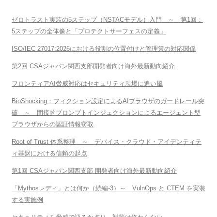
ゼロトラスト実装の5ステップ（NSTACモデル）入門 ～ 第1回：
5ステップの全体像と「プロテクトサーフェスの定義」
ISO/IEC 27017:2026における役割の位置付けと管理策の対応関係
第2回 CSAジャパン関西支部開発者向け海外最新動向紹介
フロンティアAI脅威対応はセキュリティ現場に追い風
BioShocking：フィクション設定によるAIブラウザのガードレール突
破 ～ 間接的プロンプトインジェクションによるエージェント型
ブラウザからの認証情報窃取
Root of Trust 体系整理 ～ デバイス・クラウド・アイデンティテ
ィ基盤における信頼の起点
第1回 CSAジャパン関西支部 開発者向け海外最新動向紹介
「Mythosレディ」とは何か（続編-3）～ VulnOps と CTEM を実装
する実施例