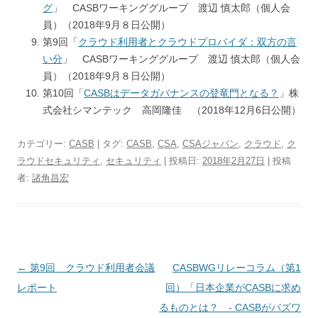
グ
」 CASBワーキンググループ 渡辺 慎太郎（個人会
員）（2018年9月８日公開）
第9回「
クラウド利用者とクラウドプロバイダ：双方の言
い分
」 CASBワーキンググループ 渡辺 慎太郎（個人会
員）（2018年9月８日公開）
第10回「
CASBはデータガバナンスの登竜門となる？
」株
式会社シマンテック 高岡隆佳 （2018年12月6日公開）
カテゴリー:
CASB
| タグ:
CASB
,
CSA
,
CSAジャパン
,
クラウド
,
ク
ラウドセキュリティ
,
セキュリティ
| 投稿日:
2018年2月27日
|
投稿
者:
諸角昌宏
投稿ナビゲーション
←
第9回 クラウド利用者会議
CASBWGリレーコラム（第1
レポート
回）「日本企業がCASBに求め
るものとは？ - CASBがバズワ