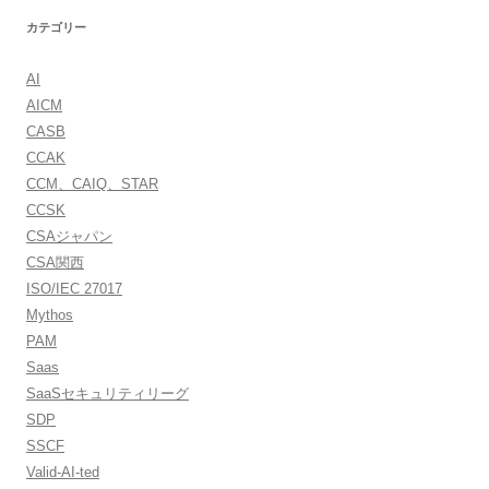
カテゴリー
AI
AICM
CASB
CCAK
CCM、CAIQ、STAR
CCSK
CSAジャパン
CSA関西
ISO/IEC 27017
Mythos
PAM
Saas
SaaSセキュリティリーグ
SDP
SSCF
Valid-AI-ted