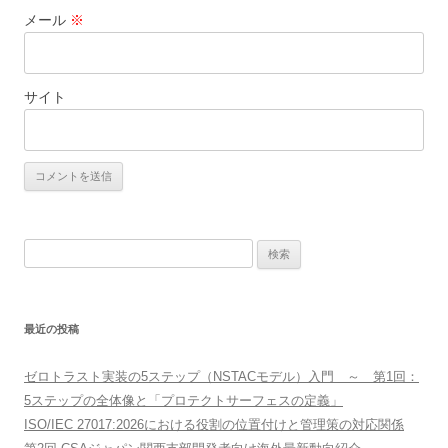
メール
※
サイト
検
索:
最近の投稿
ゼロトラスト実装の5ステップ（NSTACモデル）入門 ～ 第1回：
5ステップの全体像と「プロテクトサーフェスの定義」
ISO/IEC 27017:2026における役割の位置付けと管理策の対応関係