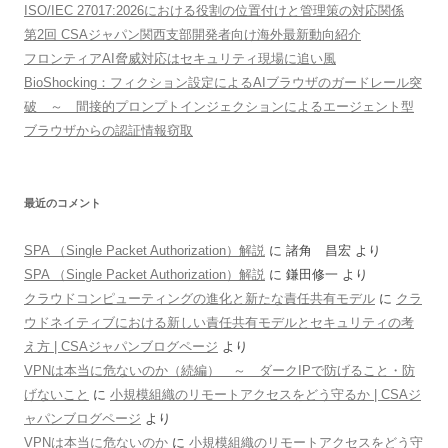
ISO/IEC 27017:2026における役割の位置付けと管理策の対応関係
第2回 CSAジャパン関西支部開発者向け海外最新動向紹介
フロンティアAI脅威対応はセキュリティ現場に追い風
BioShocking：フィクション設定によるAIブラウザのガードレール突
破 ～ 間接的プロンプトインジェクションによるエージェント型
ブラウザからの認証情報窃取
最近のコメント
SPA （Single Packet Authorization）解説
に
諸角 昌宏
より
SPA （Single Packet Authorization）解説
に
鎌田修一
より
クラウドコンピューティングの進化と新たな責任共有モデル
に
クラ
ウドネイティブにおける新しい責任共有モデルとセキュリティの考
え方 | CSAジャパンブログページ
より
VPNは本当に危ないのか（続編） ～ ダークIPで防げること・防
げないこと
に
小規模組織のリモートアクセスをどう守るか | CSAジ
ャパンブログページ
より
VPNは本当に危ないのか
に
小規模組織のリモートアクセスをどう守