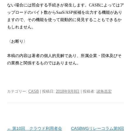
ない場合には照会する手続きが発生します。
CASB
によってはア
ップロードのバイト数から
SaaS/ASP
候補を出力する機能があり
ますので、その機能を使って能動的に発見することもできるか
もしれません。
〈お断り〉
本稿の内容は著者の個人的見解であり、所属企業・団体及びそ
の業務と関係するものではありません。
カテゴリー:
CASB
| 投稿日:
2018年9月8日
|
投稿者:
諸角昌宏
投稿ナビゲーション
←
第10回 クラウド利用者会
CASBWGリレーコラム第9回