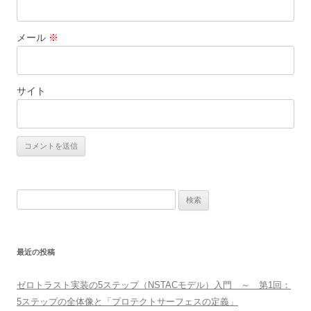
メール
※
サイト
検
索:
最近の投稿
ゼロトラスト実装の5ステップ（NSTACモデル）入門 ～ 第1回：
5ステップの全体像と「プロテクトサーフェスの定義」