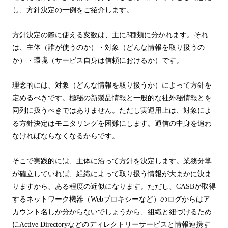
し、方針決定の一例をご紹介します。
方針決定の際に使える変数は、主に
3
種類に分かれます。それ
は、主体（誰が使うのか）・対象（どんな情報を取り扱うの
か）・環境（サービス自身は信頼におけるか）です。
理念的には、対象（どんな情報を取り扱うか）によって方針を
定めるべきです。極秘の新製品情報と一般的な社外秘情報とを
同列に扱うべきではありません。ただし実運用上は、対象によ
る方針決定はモニタリングを困難にします。通信の中身を追わ
なければならなくなるからです。
そこで実践的には、主体に沿って方針を決定します。業務分掌
が確立していれば、組織によって取り扱う情報が大まかに決ま
りますから、ある程度の近似になります。ただし、
CASB
が取得
するネットワーク機器（
Web
プロキシーなど）のログからはア
カウント名しか分からないでしょうから、組織と紐づけるため
に
Active Directory
などのディレクトリーサービスと情報連携す