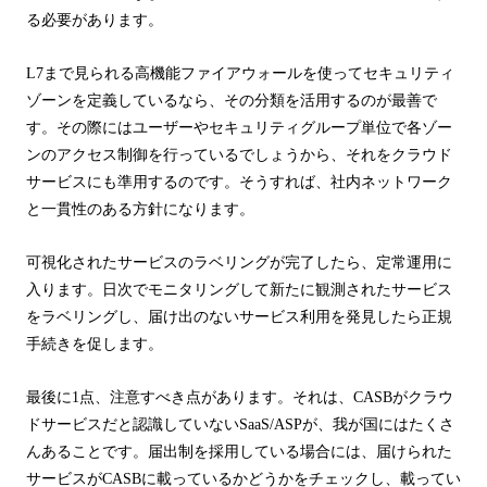
る必要があります。
L7
まで見られる高機能ファイアウォールを使ってセキュリティ
ゾーンを定義しているなら、その分類を活用するのが最善で
す。その際にはユーザーやセキュリティグループ単位で各ゾー
ンのアクセス制御を行っているでしょうから、それをクラウド
サービスにも準用するのです。そうすれば、社内ネットワーク
と一貫性のある方針になります。
可視化されたサービスのラベリングが完了したら、定常運用に
入ります。日次でモニタリングして新たに観測されたサービス
をラベリングし、届け出のないサービス利用を発見したら正規
手続きを促します。
最後に
1
点、注意すべき点があります。それは、
CASB
がクラウ
ドサービスだと認識していない
SaaS/ASP
が、我が国にはたくさ
んあることです。届出制を採用している場合には、届けられた
サービスが
CASB
に載っているかどうかをチェックし、載ってい