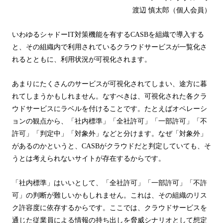
渡辺 慎太郎（個人会員）
いわゆるシャドー
IT
対策機能を有する
CASB
を組織で導入する
と、その組織内で利用されているクラウドサービスが一覧化さ
れるとともに、利用状況が可視化されます。
あまりにたくさんのサービスが可視化されてしまい、途方に暮
れてしまうかもしれません。なすべきは、可視化された各クラ
ウドサービスにラベルを付けることです。たとえばオペレーシ
ョンの観点から、「社内標準」「全社許可」「一部許可」「不
許可」「判定中」「対象外」などと分けます。なぜ「対象外」
があるのかというと、
CASB
がクラウドだと判定していても、そ
うとは考えられないサイトが存在するからです。
「社内標準」はいいとして、「全社許可」「一部許可」「不許
可」の判断が難しいかもしれません。これは、その組織のリス
ク許容度に依存するからです。ここでは、クラウドサービスを
通じた従業員による情報の持ち出しを脅威シナリオとして想定