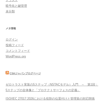
トラスト
暗号化と鍵管理
未分類
メタ情報
ログイン
投稿フィード
コメントフィード
WordPress.org
CSAジャパンブログページ
ゼロトラスト実装の5ステップ（NSTACモデル）入門 ～ 第1回：
5ステップの全体像と「プロテクトサーフェスの定義」
ISO/IEC 27017:2026における役割の位置付けと管理策の対応関係