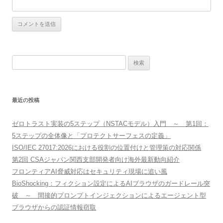
検
索:
最近の投稿
ゼロトラスト実装の5ステップ（NSTACモデル）入門 ～ 第1回：
5ステップの全体像と「プロテクトサーフェスの定義」
ISO/IEC 27017:2026における役割の位置付けと管理策の対応関係
第2回 CSAジャパン関西支部開発者向け海外最新動向紹介
フロンティアAI脅威対応はセキュリティ現場に追い風
BioShocking：フィクション設定によるAIブラウザのガードレール突
破 ～ 間接的プロンプトインジェクションによるエージェント型
ブラウザからの認証情報窃取