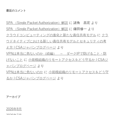
最近のコメント
SPA （Single Packet Authorization）解説
に
諸角 昌宏
より
SPA （Single Packet Authorization）解説
に
鎌田修一
より
クラウドコンピューティングの進化と新たな責任共有モデル
に
クラ
ウドネイティブにおける新しい責任共有モデルとセキュリティの考
え方 | CSAジャパンブログページ
より
VPNは本当に危ないのか（続編） ～ ダークIPで防げること・防
げないこと
に
小規模組織のリモートアクセスをどう守るか | CSAジ
ャパンブログページ
より
VPNは本当に危ないのか
に
小規模組織のリモートアクセスをどう守
るか | CSAジャパンブログページ
より
アーカイブ
2026年8月