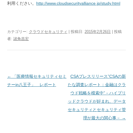
利用ください。
http://www.cloudsecurityalliance.jp/study.html
カテゴリー:
クラウドセキュリティ
| 投稿日:
2015年2月26日
|
投稿
者:
諸角昌宏
投稿ナビゲーション
←
「医療情報セキュリティセミ
CSAプレスリリース”CSAの新
ナーin八王子」 レポート
たな調査レポート：金融はクラ
ウド戦略を模索中”－ハイブリ
ッドクラウドが好まれ、データ
セキュリティとセキュリティ管
理が最大の関心事－
→