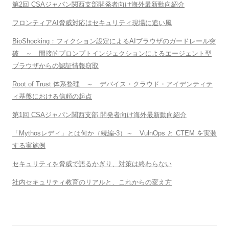
第2回 CSAジャパン関西支部開発者向け海外最新動向紹介
フロンティアAI脅威対応はセキュリティ現場に追い風
BioShocking：フィクション設定によるAIブラウザのガードレール突
破 ～ 間接的プロンプトインジェクションによるエージェント型
ブラウザからの認証情報窃取
Root of Trust 体系整理 ～ デバイス・クラウド・アイデンティテ
ィ基盤における信頼の起点
第1回 CSAジャパン関西支部 開発者向け海外最新動向紹介
「Mythosレディ」とは何か（続編-3）～ VulnOps と CTEM を実装
する実施例
セキュリティを脅威で語るかぎり、対策は終わらない
社内セキュリティ教育のリアルと、これからの変え方