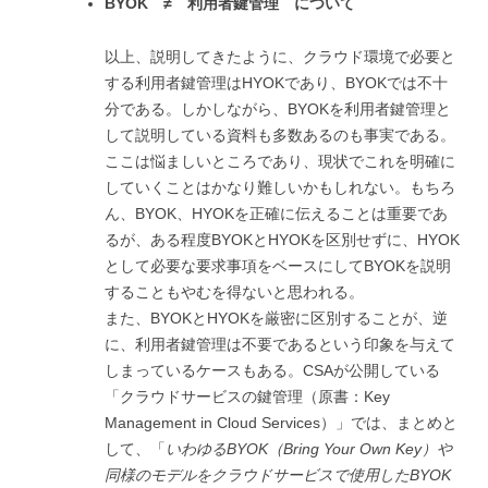
BYOK
≠
利用者鍵管理 について
以上、説明してきたように、クラウド環境で必要と
する利用者鍵管理はHYOKであり、BYOKでは不十
分である。しかしながら、BYOKを利用者鍵管理と
して説明している資料も多数あるのも事実である。
ここは悩ましいところであり、現状でこれを明確に
していくことはかなり難しいかもしれない。もちろ
ん、BYOK、HYOKを正確に伝えることは重要であ
るが、ある程度BYOKとHYOKを区別せずに、HYOK
として必要な要求事項をベースにしてBYOKを説明
することもやむを得ないと思われる。
また、BYOKとHYOKを厳密に区別することが、逆
に、利用者鍵管理は不要であるという印象を与えて
しまっているケースもある。CSAが公開している
「クラウドサービスの鍵管理（原書：Key
Management in Cloud Services）」では、まとめと
して、「
いわゆる
BYOK
（Bring Your Own Key
）や
同様のモデルをクラウドサービスで使用したBYOK