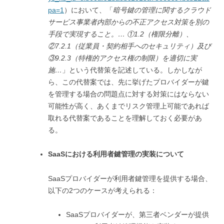
pa=1
）において、「
暗号鍵の管理に関するクラウド
サービス事業者内部からの不正アクセス対策を別の
手段で実現すること。
…
①1.2
（権限分離）、
②7.2.1
（従業員・契約相手へのセキュリティ）及び
③9.2.3
（特権的アクセス権の制限）を適切に実
施…
」という代替策を記述している。しかしなが
ら、この代替案では、先に挙げたプロバイダーが鍵
を管理する場合の問題点に対する対策にはならない
可能性が高く、あくまでリスク管理上可能であれば
取れる代替案であることを理解しておく必要があ
る。
SaaSにおける利用者鍵管理の実装について
SaaSプロバイダーが利用者鍵管理を提供する場合、
以下の2つのケースが考えられる：
SaaSプロバイダーが、第三者ベンダーが提供