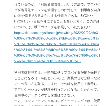
れているのが、「利用者鍵管理」という方法で、プロバイ
ダが暗号化エンジンを管理するのに対して、利用者が自身
の鍵を管理できるようにする仕組みである。BYOKや
HYOKという言葉を耳にすることも多いだろう。この詳細
については、以下のブログを参照していただきたい。
https://cloudsecurityalliance.jp/newblog/2022/02/09/%e3
%83%87%e3%83%bc%e3%82%bf%e3%81%ae%e6%9a
%97%e5%8f%b7%e5%8c%96%e3%81%ab%e3%81%8a
%e3%81%91%e3%82%8b%e5%88%a9%e7%94%a8%e8
%80%85%e9%8d%b5%e7%ae%a1%e7%90%86%e3%81
%ab%e3%81%a4%e3%81%84%e3%81%a6/
利用者鍵管理では、一時的にせよプロバイダが鍵を保持す
ることになる（一時的というのは、実装の仕方は様々なの
でこの言い方を取る）。また、その鍵を使用して復号し、
アプリケーションが処理を行うことになる。したがって、
使用中のデータに対する保護はできない。
一方、コンフィデンシャルコンピューティングでは、使用