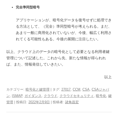
完全準同型暗号
アプリケーションが、暗号化データを復号せずに処理でき
る方法として、（完全）準同型暗号が考えられる。まだ、
あまり一般に商用化されていないが、今後、幅広く利用さ
れてくる可能性もある。今後の展開に注目したい。
以上、クラウド上のデータの暗号化として必要となる利用者鍵
管理について記述した。これから先、新たな情報が得られれ
ば、また、情報発信していきたい。
以上
カテゴリー:
暗号化と鍵管理
| タグ:
27017
,
CCM
,
CSA
,
CSAジャパ
ン
,
ISMAP
,
ガイダンス
,
クラウド
,
クラウドセキュリティ
,
暗号化
,
鍵
管理
| 投稿日:
2022年2月9日
|
投稿者:
諸角昌宏