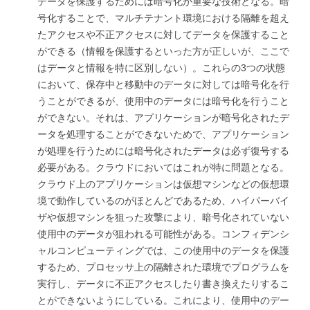
データを保護するためには暗号化が重要な技術となる。暗
号化することで、マルチテナント環境における隔離を超え
たアクセスや不正アクセスに対してデータを保護すること
ができる（情報を保護するといった方が正しいが、ここで
はデータと情報を特に区別しない）。これらの3つの状態
において、保存中と移動中のデータに対しては暗号化を行
うことができるが、使用中のデータには暗号化を行うこと
ができない。それは、アプリケーションが暗号化されたデ
ータを処理することができないためで、アプリケーション
が処理を行うためには暗号化されたデータは必ず復号する
必要がある。クラウドにおいてはこれが特に問題となる。
クラウド上のアプリケーションは仮想マシンなどの仮想環
境で動作しているのがほとんどであるため、ハイパーバイ
ザや仮想マシンを狙った攻撃により、暗号化されていない
使用中のデータが狙われる可能性がある。コンフィデンシ
ャルコンピューティングでは、この使用中のデータを保護
するため、プロセッサ上の隔離された環境でプログラムを
実行し、データに不正アクセスしたり書き換えたりするこ
とができないようにしている。これにより、使用中のデー