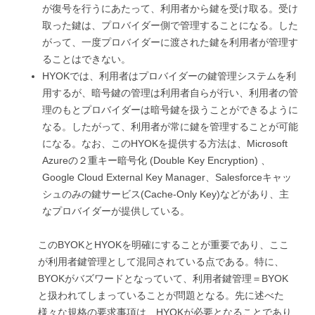
が復号を行うにあたって、利用者から鍵を受け取る。受け
取った鍵は、プロバイダー側で管理することになる。した
がって、一度プロバイダーに渡された鍵を利用者が管理す
ることはできない。
HYOKでは、利用者はプロバイダーの鍵管理システムを利
用するが、暗号鍵の管理は利用者自らが行い、利用者の管
理のもとプロバイダーは暗号鍵を扱うことができるように
なる。したがって、利用者が常に鍵を管理することが可能
になる。なお、このHYOKを提供する方法は、Microsoft
Azureの２重キー暗号化 (Double Key Encryption) 、
Google Cloud External Key Manager、Salesforceキャッ
シュのみの鍵サービス(Cache-Only Key)などがあり、主
なプロバイダーが提供している。
このBYOKとHYOKを明確にすることが重要であり、ここ
が利用者鍵管理として混同されている点である。特に、
BYOKがバズワードとなっていて、利用者鍵管理＝BYOK
と扱われてしまっていることが問題となる。先に述べた
様々な規格の要求事項は、HYOKが必要となることであり