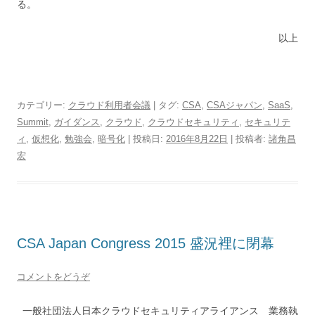
る。
以上
カテゴリー:
クラウド利用者会議
| タグ:
CSA
,
CSAジャパン
,
SaaS
,
Summit
,
ガイダンス
,
クラウド
,
クラウドセキュリティ
,
セキュリテ
ィ
,
仮想化
,
勉強会
,
暗号化
| 投稿日:
2016年8月22日
|
投稿者:
諸角昌
宏
CSA Japan Congress 2015 盛況裡に閉幕
コメントをどうぞ
一般社団法人日本クラウドセキュリティアライアンス 業務執