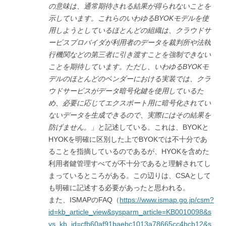
の意味は、通常期待される結果が得られないことを
示しています。これらのいわゆるBYOK
モデルを使
用しようとしているほとんどの組織は、クラウドサ
ービスプロバイダが利用者のデータを裁判所や法執
行機関などの第三者に引き渡すことを強制できない
ことを期待しています。ただし、いわゆるBYOK
モ
デルのほとんどのベンダーにおける実装では、クラ
ウドサービスがデータ暗号化鍵を使用しているた
め、必要に応じてエクスポート用に暗号化されてい
ないデータを生成できるので、実際にはその結果を
防げません。
」と記述している。これは、BYOKと
HYOKを明確に区別した上でBYOKでは不十分であ
ることを指摘しているのであるが、HYOKを含めた
利用者鍵管理すべてが不十分であると理解されてし
まっているところがある。この辺りは、CSAとして
も明確に記述する必要があったと思われる。
また、ISMAPのFAQ（
https://www.ismap.go.jp/csm?
id=kb_article_view&sysparm_article=KB0010098&s
ys_kb_id=cfb60af91baebc1013a78665cc4bcb12&s