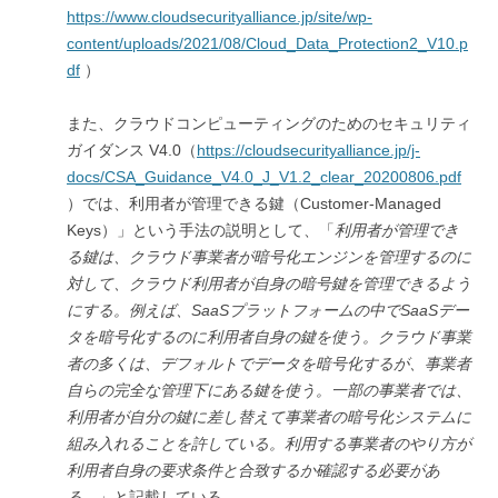
https://www.cloudsecurityalliance.jp/site/wp-
content/uploads/2021/08/Cloud_Data_Protection2_V10.p
df
）
また、クラウドコンピューティングのためのセキュリティ
ガイダンス V4.0（
https://cloudsecurityalliance.jp/j-
docs/CSA_Guidance_V4.0_J_V1.2_clear_20200806.pdf
）では、利用者が管理できる鍵（Customer-Managed
Keys）」という手法の説明として、「
利用者が管理でき
る鍵は、クラウド事業者が暗号化エンジンを管理するのに
対して、クラウド利用者が自身の暗号鍵を管理できるよう
にする。例えば、
SaaS
プラットフォームの中でSaaS
デー
タを暗号化するのに利用者自身の鍵を使う。クラウド事業
者の多くは、デフォルトでデータを暗号化するが、事業者
自らの完全な管理下にある鍵を使う。一部の事業者では、
利用者が自分の鍵に差し替えて事業者の暗号化システムに
組み入れることを許している。利用する事業者のやり方が
利用者自身の要求条件と合致するか確認する必要があ
る。
」と記載している。