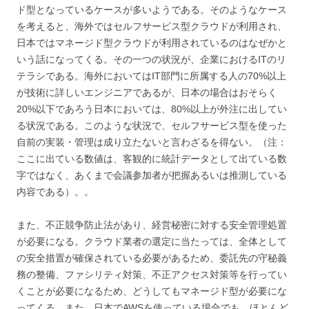
ド型となっているケースが多いようである。そのようなケース
を考えると、海外ではセルフサービス型クラウドが利用され、
日本ではマネージド型クラウドが利用されているのはなぜかと
いう話になってくる。その一つの状況が、企業におけるITのリ
テラシである。海外においてはIT部門に所属する人の70%以上
が技術に詳しいエンジニアであるが、日本の場合はおそらく
20%以下であろう日本においては、80%以上が外注に出してい
る状況である。このような状況で、セルフサービス型を使った
自前の実装・管理は成り立たないと言わざるを得ない。（注：
ここに出ている数値は、客観的に統計データとして出ている数
字ではなく、あくまで会議参加者が把握あるいは推測している
内容である）。。
また、不正競争防止法があり、経営秘密に対する安全管理処置
が必要になる。クラウド業者の選定に当たっては、全体として
の安全措置が確保されている必要があるため、委託先の守秘義
務の整備、ファシリティ対策、不正アクセス対策等を行ってい
くことが必要になるため、どうしてもマネージド型が必要にな
ってくる。また、日本でAWSを使っている場合でも、ほとんど