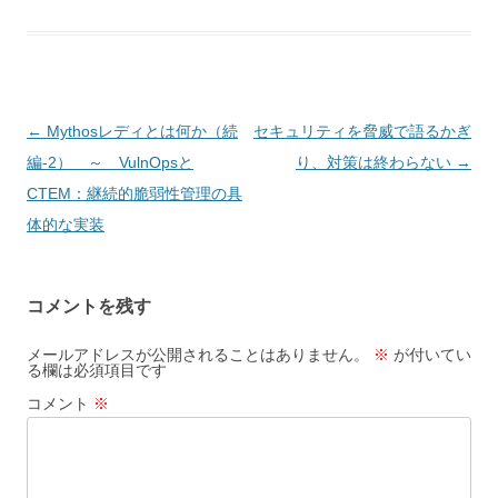
投稿ナビゲーション
←
Mythosレディとは何か（続
セキュリティを脅威で語るかぎ
編-2） ～ VulnOpsと
り、対策は終わらない
→
CTEM：継続的脆弱性管理の具
体的な実装
コメントを残す
メールアドレスが公開されることはありません。
※
が付いてい
る欄は必須項目です
コメント
※