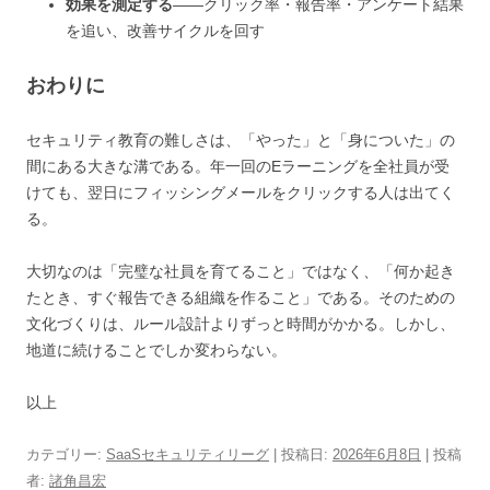
効果を測定する
——クリック率・報告率・アンケート結果
を追い、改善サイクルを回す
おわりに
セキュリティ教育の難しさは、「やった」と「身についた」の
間にある大きな溝である。年一回のEラーニングを全社員が受
けても、翌日にフィッシングメールをクリックする人は出てく
る。
大切なのは「完璧な社員を育てること」ではなく、「何か起き
たとき、すぐ報告できる組織を作ること」である。そのための
文化づくりは、ルール設計よりずっと時間がかかる。しかし、
地道に続けることでしか変わらない。
以上
カテゴリー:
SaaSセキュリティリーグ
| 投稿日:
2026年6月8日
|
投稿
者:
諸角昌宏