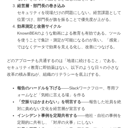
経営層・部門長の巻き込み
セキュリティを現場だけの問題にしない。経営課題として
位置づけ、部門長が旗を振ることで優先度が上がる。
効果測定と改善サイクル
KnownBE4のような動画による教育も有効である。ツール
を使うことで集計・測定が可能になるのが良い。「感覚」
ではなくデータで効果を見える化し、改善につなげる。
どのアプローチも共通するのは「地道に続けること」である。
セキュリティ教育に即効薬はない。以下のような日々の小さな
改革の積み重ねが、組織のリテラシーを底上げする。
報告のハードルを下げる
——Slackワークフロー、専用フ
ォームなど「気軽に言える場」を作る
「空振りはかまわない」を明言する
——報告した社員を絶
対に責めない文化を経営層が宣言する
インシデント事例を定期共有する
——他社・自社の事例を
定期的に共有し、「対岸の火事」にしない