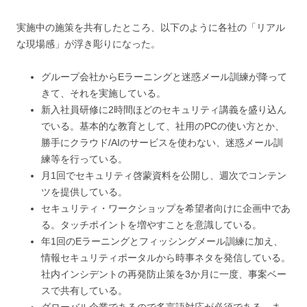
実施中の施策を共有したところ、以下のように各社の「リアル
な現場感」が浮き彫りになった。
グループ会社からEラーニングと迷惑メール訓練が降って
きて、それを実施している。
新入社員研修に2時間ほどのセキュリティ講義を盛り込ん
でいる。基本的な教育として、社用のPCの使い方とか、
勝手にクラウド/AIのサービスを使わない、迷惑メール訓
練等を行っている。
月1回でセキュリティ啓蒙資料を公開し、週次でコンテン
ツを提供している。
セキュリティ・ワークショップを希望者向けに企画中であ
る。タッチポイントを増やすことを意識している。
年1回のEラーニングとフィッシングメール訓練に加え、
情報セキュリティポータルから時事ネタを発信している。
社内インシデントの再発防止策を3か月に一度、事案ベー
スで共有している。
グローバル企業であるので多言語対応が必須である。ま