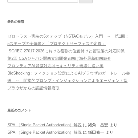
索:
最近の投稿
ゼロトラスト実装の5ステップ（NSTACモデル）入門 ～ 第1回：
5ステップの全体像と「プロテクトサーフェスの定義」
ISO/IEC 27017:2026における役割の位置付けと管理策の対応関係
第2回 CSAジャパン関西支部開発者向け海外最新動向紹介
フロンティアAI脅威対応はセキュリティ現場に追い風
BioShocking：フィクション設定によるAIブラウザのガードレール突
破 ～ 間接的プロンプトインジェクションによるエージェント型
ブラウザからの認証情報窃取
最近のコメント
SPA （Single Packet Authorization）解説
に
諸角 昌宏
より
SPA （Single Packet Authorization）解説
に
鎌田修一
より