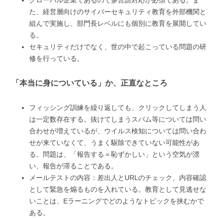
た、経営層向けのサイバーセキュリティ教育を外部機関と
組んで実施し、部門長レベルにも個別に教育を展開してい
る。
セキュリティだけでなく、世の中で起こっている問題の研
修を行っている。
「本当に身についている」か、正直なところ
フィッシング訓練を繰り返しても、クリックしてしまう人
は一定数存在する。抜けてしまうスパム等については問い
合わせが増えているが、ウイルス検知については問い合わ
せが来ていなくて、うまく駆除できていない可能性があ
る。問題は、「報告する＝恥ずかしい」という空気が漂
い、報告が滞ることである。
メールテストの内容：差出人とURLのチェック、内容確認
として緊急を煽るものを入れている。教育として見逃せな
いことは、Eラーニングでどのようなトピックを挟むかで
ある。