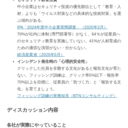
中小企業はセキュリティ投資の優先順位として「教育・人
材」よりも「ウイルス対策などの具体的な技術対策」を選
ぶ傾向がある。
IPA「2024年度中小企業実態調査」（2025年2月）
70%が社内に体制 (専門部署等）がなく、64％が従業員へ
のセキュリティ教育を実施していない。41%が人材育成の
ための適切な演習がない・分からない。
経済産業省（2025年5月）
インシデント発生時の「心理的安全性」
クリックした社員を非難する文化があると報告文化が育た
ない。フィッシング訓練は、クリック率5%以下・報告率
70%以上を目標に、従業員の「気づく力」と「報告する文
化」を育てましょう。
フィッシング訓練の実務知見（BTNコンサルティング）
ディスカッション内容
各社が実際にやっていること