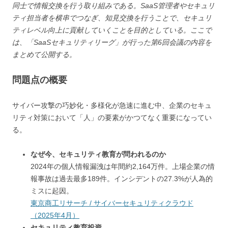
同士で情報交換を行う取り組みである。SaaS管理者やセキュリ
ティ担当者を横串でつなぎ、知見交換を行うことで、セキュリ
ティレベル向上に貢献していくことを目的としている。ここで
は、「SaaSセキュリティリーグ」が行った第6回会議の内容を
まとめて公開する。
問題点の概要
サイバー攻撃の巧妙化・多様化が急速に進む中、企業のセキュ
リティ対策において「人」の要素がかつてなく重要になってい
る。
なぜ今、セキュリティ教育が問われるのか
2024年の個人情報漏洩は年間約2,164万件。上場企業の情
報事故は過去最多189件。インシデントの27.3%が人為的
ミスに起因。
東京商工リサーチ / サイバーセキュリティクラウド
（2025年4月）
セキュリティ教育投資