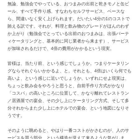
無論、勉強会でやっている、おつまみの出前と乾きモノと缶ビ
ール、すべて手作り感、すなわちセルフサービス、ベースな
ら、間違いなく安く上げられます。だいたい4分の1のコストで
賄える訳です。それが、料理と飲み物のグレードがほんのわず
か上がり（勉強会でとっている出前のおつまみは、出張パーテ
ィケータリングと、基本的に同じ業者から来ます）、サービス
が加味されるだけで、4倍の費用がかかるという現実。
皆様は、当たり前、という感じでしょうか。つまりケータリン
グならそれぐらいかかるよ、と。それとも、4倍はいくら何でも
高いよ、という感じに近いでしょうか。いずれにせよ現実は、
ちょっと飲み会をやろうと思うと、自前手作り方式がかなり
「コスパ」の高いところに位置して、かなり離れてレストラン
／居酒屋での宴会、その少し上にケータリング方式、そして多
分それからまた少し上にホテルでの宴会、という地図になりそ
うです。
そのように眺めると、やはり一番コストがかさむのが、人のサ
ービスを買う部分、という構造が見えて来るような気がしま