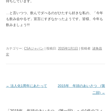
待ちしています。
…と言いつつ、飲んでダべるのがひたすら好きな私の、「今年
も飲み会やるぞ」宣言にすぎなかったようです。皆様、今年も
飲みましょう!!!
カテゴリー:
CSAジャパン
| 投稿日:
2015年1月1日
|
投稿者:
諸角昌
宏
投稿ナビゲーション
←
法人化1周年にあたって
2015年 年頭のあいさつ (第
二回)
→
「
2015年 年頭のあいさつ (第一回)
」への1件のフィ