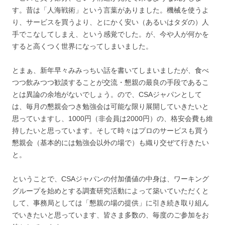
す。昔は「人海戦術」という言葉がありました。機械を使うよ
り、サービスを買うより、とにかく安い（あるいはタダの）人
手でこなしてしまえ、という感覚でした。が、今や人が何かを
すると高くつく世界になってしまいました。
とまぁ、新年早々みみっちい話を書いてしまいましたが、食べ
つつ飲みつつ歓談することが交流・懇親の最良の手段であるこ
とは異論の余地がないでしょう。ので、CSAジャパンとして
は、毎月の懇親会つき勉強会は可能な限り展開していきたいと
思っていますし、1000円（非会員は2000円）の、格安会費も維
持したいと思っています。そして時々はプロのサービスも買う
懇親会（基本的には勉強会以外の場で）も織り交ぜて行きたい
と。
ということで、CSAジャパンの付加価値の中身は、ワーキング
グループを始めとする調査研究活動によって築いていただくと
して、事務局としては「懇親の場の提供」に引き続き取り組ん
でいきたいと思っています、皆さま多数の、毎度のご参加をお