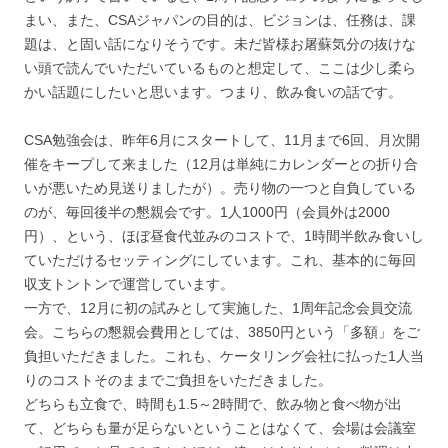
まい、また、CSAジャパンの目的は、ビジョンは、任務は、課
題は、と固い話になりそうです。未だ皆様お屠蘇気分の抜けな
い頭で読んでいただいているものと想定して、ここは少し柔ら
かい話題にしたいと思います。つまり、飲み食いの話です。
CSA勉強会は、昨年6月にスタートして、11月まで6回、月次開
催をキープして来ました（12月は単純にカレンダーとの折り合
いが悪いため見送りましたが）。売り物の一つと自負している
のが、毎回後半の懇親会です。1人1000円（会員外は2000
円）、という、ほぼ昼食代並みのコストで、1時間半飲み食いし
ていただけるセッティングにしています。これ、基本的に毎回
収支トントンで運営しています。
一方で、12月に初の試みとして実施した、1周年記念会員交流
会。こちらの懇親会費用としては、3850円という「多額」をご
負担いただきました。これも、ケータリング会社に払った1人当
りのコストそのままでご負担をいただきました。
どちらも立食で、時間も1.5～2時間で、飲み物と食べ物が出
て、どちらも量が足らないということはなくて、会場は会議室