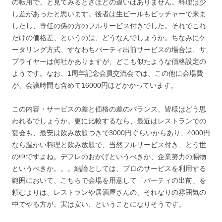
の転用で、と見てみるとさほどの違いはありません。料理は少
し差があったと思います。後者は生ビールもピッチャーで来ま
したし、専任の係の方のフルサービス付きでした。それでこれ
だけの価格差、というのは、どうなんでしょうか。ちなみにケ
ータリング方式、すなわちパーティ出前サービスの場合は、サ
プライヤーは何社かありますが、どこも似たような価格設定の
ようです。なお、1周年記念会員交流会では、この他に会場費
が、会議時間も含めて16000円ほどかかっています。
この内容・サービスの差と価格の差のバランス、皆様はどう思
われるでしょうか。更に比較するなら、最近はレストランでの
宴会も、最安は飲み放題つきで3000円ぐらいからあり、4000円
なら温かい料理と飲み放題で、当然フルサービス付き、とう世
の中ですよね。デフレのおかげというべきか、企業努力の賜物
というべきか。。。結論としては、プロのサービスを利用する
範囲において、こちらで会場を用意して「パーティの出前」を
頼むよりは、レストランや居酒屋さんの、それなりの雰囲気の
中でやる方が、実は安い、ということになりそうです。