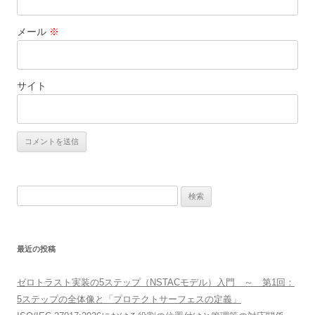
メール
※
サイト
検
索:
最近の投稿
ゼロトラスト実装の5ステップ（NSTACモデル）入門 ～ 第1回：
5ステップの全体像と「プロテクトサーフェスの定義」