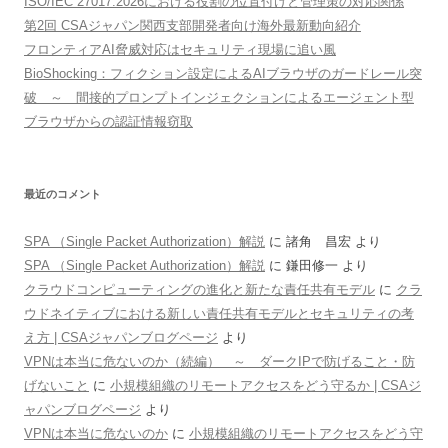
ISO/IEC 27017:2026における役割の位置付けと管理策の対応関係
第2回 CSAジャパン関西支部開発者向け海外最新動向紹介
フロンティアAI脅威対応はセキュリティ現場に追い風
BioShocking：フィクション設定によるAIブラウザのガードレール突
破 ～ 間接的プロンプトインジェクションによるエージェント型
ブラウザからの認証情報窃取
最近のコメント
SPA （Single Packet Authorization）解説
に
諸角 昌宏
より
SPA （Single Packet Authorization）解説
に
鎌田修一
より
クラウドコンピューティングの進化と新たな責任共有モデル
に
クラ
ウドネイティブにおける新しい責任共有モデルとセキュリティの考
え方 | CSAジャパンブログページ
より
VPNは本当に危ないのか（続編） ～ ダークIPで防げること・防
げないこと
に
小規模組織のリモートアクセスをどう守るか | CSAジ
ャパンブログページ
より
VPNは本当に危ないのか
に
小規模組織のリモートアクセスをどう守