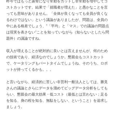
昨今ではもっと露骨になり常勤をカットし非常勤を増やしてコ
ストカットです。結果で「就職者が増えた」と愚かなことを言
っても意味がありません。「全体が良くなっても全員が良くな
るわけではない」という議論がありましたが、問題は、全員の
中にある格差でしょう、”「平均」と「マス」での議論の問題点
は現実を表さない”ことを知っていながら（知らないとしたら問
題外）の議論ですね。
収入が増えることが絶対的に良いとは言えませんが、何のため
の技術であり、経済なのでしょうか。懇親会もコストカット
で、ケータリングもパートタイムでしょうね、そのうち、ロボ
ットが持ってくるかも。。。
と言いながら、経済的に苦しい非営利一般法人としては、勝見
さんの議論とさらにデータを溜めてビッグデータ分析をしても
らい、懇親会の最大効果・低コスト（最低とは言わない；足る
を知る、身の程を知る、無駄をしない、ということ）を追求し
ましょう。