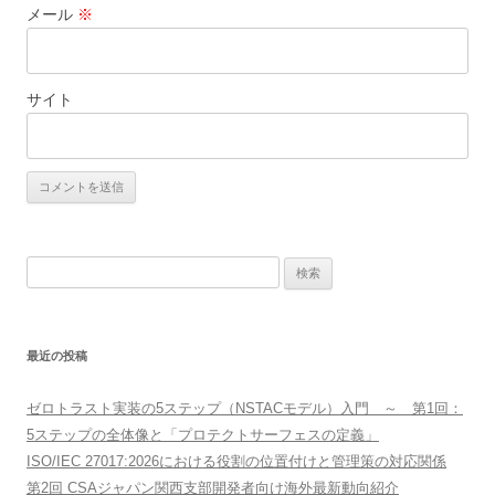
メール
※
サイト
検
索:
最近の投稿
ゼロトラスト実装の5ステップ（NSTACモデル）入門 ～ 第1回：
5ステップの全体像と「プロテクトサーフェスの定義」
ISO/IEC 27017:2026における役割の位置付けと管理策の対応関係
第2回 CSAジャパン関西支部開発者向け海外最新動向紹介