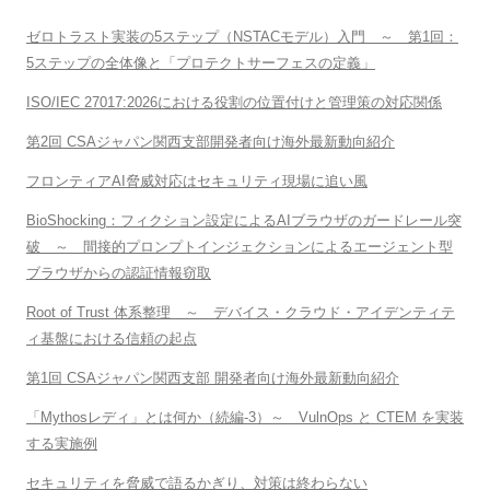
ゼロトラスト実装の5ステップ（NSTACモデル）入門 ～ 第1回：
5ステップの全体像と「プロテクトサーフェスの定義」
ISO/IEC 27017:2026における役割の位置付けと管理策の対応関係
第2回 CSAジャパン関西支部開発者向け海外最新動向紹介
フロンティアAI脅威対応はセキュリティ現場に追い風
BioShocking：フィクション設定によるAIブラウザのガードレール突
破 ～ 間接的プロンプトインジェクションによるエージェント型
ブラウザからの認証情報窃取
Root of Trust 体系整理 ～ デバイス・クラウド・アイデンティテ
ィ基盤における信頼の起点
第1回 CSAジャパン関西支部 開発者向け海外最新動向紹介
「Mythosレディ」とは何か（続編-3）～ VulnOps と CTEM を実装
する実施例
セキュリティを脅威で語るかぎり、対策は終わらない