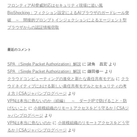
フロンティアAI脅威対応はセキュリティ現場に追い風
BioShocking：フィクション設定によるAIブラウザのガードレール突
破 ～ 間接的プロンプトインジェクションによるエージェント型
ブラウザからの認証情報窃取
最近のコメント
SPA （Single Packet Authorization）解説
に
諸角 昌宏
より
SPA （Single Packet Authorization）解説
に
鎌田修一
より
クラウドコンピューティングの進化と新たな責任共有モデル
に
クラ
ウドネイティブにおける新しい責任共有モデルとセキュリティの考
え方 | CSAジャパンブログページ
より
VPNは本当に危ないのか（続編） ～ ダークIPで防げること・防
げないこと
に
小規模組織のリモートアクセスをどう守るか | CSAジ
ャパンブログページ
より
VPNは本当に危ないのか
に
小規模組織のリモートアクセスをどう守
るか | CSAジャパンブログページ
より