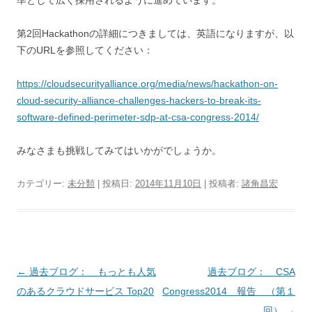
第2回Hackathonの詳細につきましては、英語になりますが、以
下のURLを参照してください：
https://cloudsecurityalliance.org/media/news/hackathon-on-
cloud-security-alliance-challenges-hackers-to-break-its-
software-defined-perimeter-sdp-at-csa-congress-2014/
みなさまも挑戦してみてはいかがでしょうか。
カテゴリー:
未分類
| 投稿日:
2014年11月10日
|
投稿者:
諸角昌宏
投稿ナビゲーション
←
過去ブログ： もっとも人気
過去ブログ： CSA
のあるクラウドサービス Top20
Congress2014 報告 （第１
回）
→