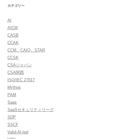
カテゴリー
AI
AICM
CASB
CCAK
CCM、CAIQ、STAR
CCSK
CSAジャパン
CSA関西
ISO/IEC 27017
Mythos
PAM
Saas
SaaSセキュリティリーグ
SDP
SSCF
Valid-AI-ted