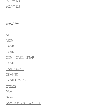
2014年12月
2014年11月
カテゴリー
AI
AICM
CASB
CCAK
CCM、CAIQ、STAR
CCSK
CSAジャパン
CSA関西
ISO/IEC 27017
Mythos
PAM
Saas
SaaSセキュリティリーグ