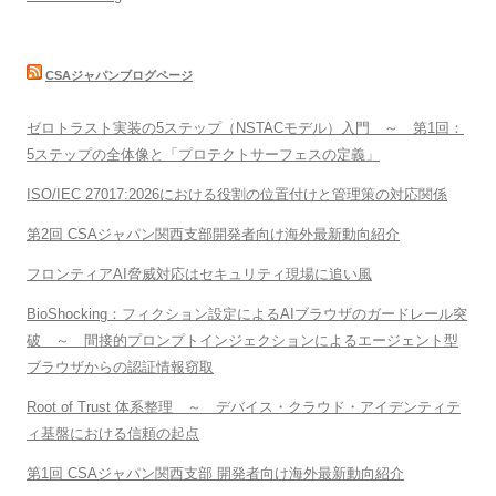
CSAジャパンブログページ
ゼロトラスト実装の5ステップ（NSTACモデル）入門 ～ 第1回：
5ステップの全体像と「プロテクトサーフェスの定義」
ISO/IEC 27017:2026における役割の位置付けと管理策の対応関係
第2回 CSAジャパン関西支部開発者向け海外最新動向紹介
フロンティアAI脅威対応はセキュリティ現場に追い風
BioShocking：フィクション設定によるAIブラウザのガードレール突
破 ～ 間接的プロンプトインジェクションによるエージェント型
ブラウザからの認証情報窃取
Root of Trust 体系整理 ～ デバイス・クラウド・アイデンティテ
ィ基盤における信頼の起点
第1回 CSAジャパン関西支部 開発者向け海外最新動向紹介