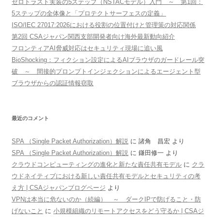
ゼロトラスト実装の5ステップ（NSTACモデル）入門 ～ 第1回：
5ステップの全体像と「プロテクトサーフェスの定義」
ISO/IEC 27017:2026における役割の位置付けと管理策の対応関係
第2回 CSAジャパン関西支部開発者向け海外最新動向紹介
フロンティアAI脅威対応はセキュリティ現場に追い風
BioShocking：フィクション設定によるAIブラウザのガードレール突
破 ～ 間接的プロンプトインジェクションによるエージェント型
ブラウザからの認証情報窃取
最近のコメント
SPA （Single Packet Authorization）解説
に
諸角 昌宏
より
SPA （Single Packet Authorization）解説
に
鎌田修一
より
クラウドコンピューティングの進化と新たな責任共有モデル
に
クラ
ウドネイティブにおける新しい責任共有モデルとセキュリティの考
え方 | CSAジャパンブログページ
より
VPNは本当に危ないのか（続編） ～ ダークIPで防げること・防
げないこと
に
小規模組織のリモートアクセスをどう守るか | CSAジ