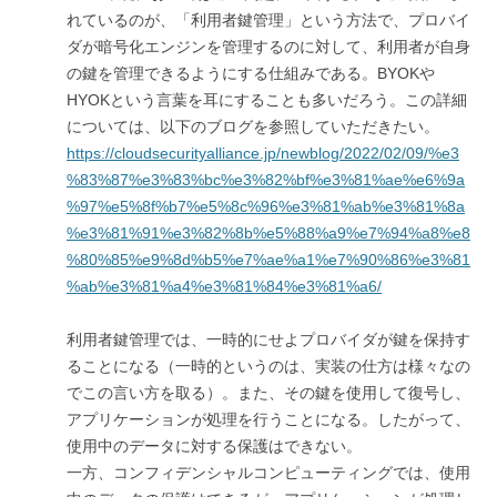
れているのが、「利用者鍵管理」という方法で、プロバイ
ダが暗号化エンジンを管理するのに対して、利用者が自身
の鍵を管理できるようにする仕組みである。BYOKや
HYOKという言葉を耳にすることも多いだろう。この詳細
については、以下のブログを参照していただきたい。
https://cloudsecurityalliance.jp/newblog/2022/02/09/%e3
%83%87%e3%83%bc%e3%82%bf%e3%81%ae%e6%9a
%97%e5%8f%b7%e5%8c%96%e3%81%ab%e3%81%8a
%e3%81%91%e3%82%8b%e5%88%a9%e7%94%a8%e8
%80%85%e9%8d%b5%e7%ae%a1%e7%90%86%e3%81
%ab%e3%81%a4%e3%81%84%e3%81%a6/
利用者鍵管理では、一時的にせよプロバイダが鍵を保持す
ることになる（一時的というのは、実装の仕方は様々なの
でこの言い方を取る）。また、その鍵を使用して復号し、
アプリケーションが処理を行うことになる。したがって、
使用中のデータに対する保護はできない。
一方、コンフィデンシャルコンピューティングでは、使用