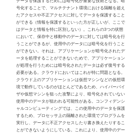
データを保護するためには暗号化が重要な技術となる。暗
号化することで、マルチテナント環境における隔離を超え
たアクセスや不正アクセスに対してデータを保護すること
ができる（情報を保護するといった方が正しいが、ここで
はデータと情報を特に区別しない）。これらの3つの状態
において、保存中と移動中のデータに対しては暗号化を行
うことができるが、使用中のデータには暗号化を行うこと
ができない。それは、アプリケーションが暗号化されたデ
ータを処理することができないためで、アプリケーション
が処理を行うためには暗号化されたデータは必ず復号する
必要がある。クラウドにおいてはこれが特に問題となる。
クラウド上のアプリケーションは仮想マシンなどの仮想環
境で動作しているのがほとんどであるため、ハイパーバイ
ザや仮想マシンを狙った攻撃により、暗号化されていない
使用中のデータが狙われる可能性がある。コンフィデンシ
ャルコンピューティングでは、この使用中のデータを保護
するため、プロセッサ上の隔離された環境でプログラムを
実行し、データに不正アクセスしたり書き換えたりするこ
とができないようにしている。これにより、使用中のデー