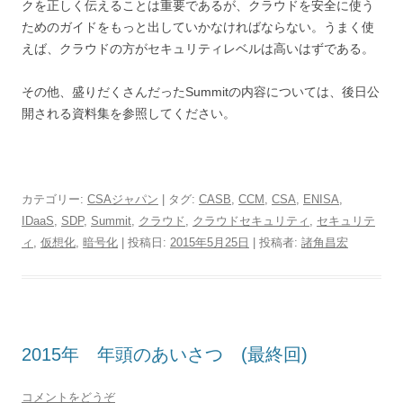
クを正しく伝えることは重要であるが、クラウドを安全に使う
ためのガイドをもっと出していかなければならない。うまく使
えば、クラウドの方がセキュリティレベルは高いはずである。
その他、盛りだくさんだったSummitの内容については、後日公
開される資料集を参照してください。
カテゴリー:
CSAジャパン
| タグ:
CASB
,
CCM
,
CSA
,
ENISA
,
IDaaS
,
SDP
,
Summit
,
クラウド
,
クラウドセキュリティ
,
セキュリテ
ィ
,
仮想化
,
暗号化
| 投稿日:
2015年5月25日
|
投稿者:
諸角昌宏
2015年 年頭のあいさつ (最終回)
コメントをどうぞ