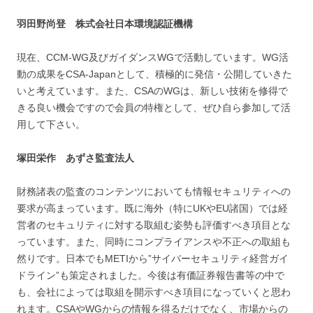
羽田野尚登 株式会社日本環境認証機構
現在、CCM-WG及びガイダンスWGで活動しています。WG活
動の成果をCSA-Japanとして、積極的に発信・公開していきた
いと考えています。また、CSAのWGは、新しい技術を修得で
きる良い機会ですので会員の特権として、ぜひ自ら参加して活
用して下さい。
塚田栄作 あずさ監査法人
財務諸表の監査のコンテンツにおいても情報セキュリティへの
要求が高まっています。既に海外（特にUKやEU諸国）では経
営者のセキュリティに対する取組む姿勢も評価すべき項目とな
っています。また、同時にコンプライアンスや不正への取組も
然りです。日本でもMETIから”サイバーセキュリティ経営ガイ
ドライン”も策定されました。今後は有価証券報告書等の中で
も、会社によっては取組を開示すべき項目になっていくと思わ
れます。CSAやWGからの情報を得るだけでなく、市場からの