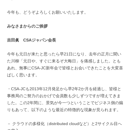
今年も、どうぞよろしくお願いいたします。
みなさまからのご挨拶
吉田眞 CSA
ジャパン会長
今年も元日が来たと思ったら早21日になり、去年の正月に聞い
た川柳「元日や、すぐに来るぞ大晦日」を痛感しました。とも
あれ、無事にCSA-JC新年会で皆様とお会いできたことを大変喜
ばしく思います。
・CSA-JCも2013年12月発足から早2年2か月を経過し、皆様と
事務局のご努力のおかげで会員数も少しずつですが増えてきま
した。この2年間に、景気が今一つということでビジネス側の煽
りもあって、以下のような最近の特徴的な現象が見られます。
－ クラウドの多様化（distributed cloudなど）と2サイクル目へ