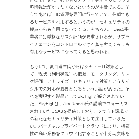
ID情報は預かりたくないというのが本音である。そ
うであれば、ID管理を専門に行っていて、信頼でき
るサービスを利用するというのが、セキュリティの
観点からも有用になってくる。もちろん、IDaaS事
業者には厳格なリスク評価が要求されるが、サプラ
イチェーンをコントロールできる点を考えてみても
有用なサービスになってくると思われる。
もう1つ、夏目道生氏からはシャドーIT対策とし
て、現状（利用状況）の把握、モニタリング、リス
ク評価、アナライズ、セキュリティ対策というサイ
クルでの対応が必要となるというお話があった。そ
れを実現する製品としてSkyHighが紹介されてい
た。SkyHighは、Jim Reavis氏の講演でフォーカス
されていたCSABを提供しており、クラウド環境で
の新たなセキュリティ対策として注目していきた
い。バーチャルプライベートクラウドにより、機密
性の高い業務をクラウド化することが十分現実味を