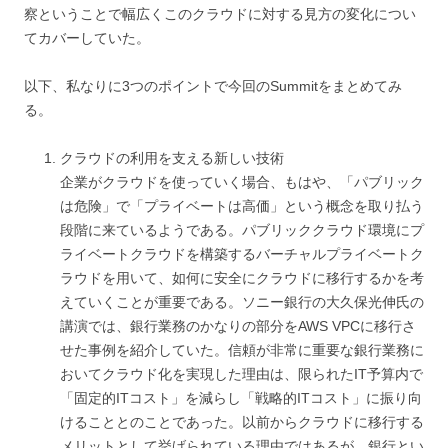
察ということで幅広くこのクラウドに対する見方の変化につい
てカバーしていた。
以下、私なりに3つのポイントで今回のSummitをまとめてみ
る。
クラウドの利用を支える新しい技術
企業がクラウドを使っていく場合、もはや、「パブリック
は危険」で「プライベートは高価」という概念を取り払う
段階に来ているようである。パブリッククラウド環境にプ
ライベートクラウドを構築するバーチャルプライベートク
ラウドを用いて、如何に安全にクラウドに移行するかを考
えていくことが重要である。ソニー銀行の大久保光伸氏の
講演では、銀行業務のかなりの部分をAWS VPCに移行さ
せた事例を紹介していた。信頼が非常に重要な銀行業務に
おいてクラウド化を実現した理由は、限られたIT予算内で
「固定的ITコスト」を減らし「戦略的ITコスト」に振り向
けることとのことであった。以前からクラウドに移行する
メリットとして挙げられている理由ではあるが、銀行とい