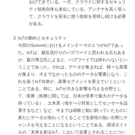
おびてきている。一方、クラウドに対するセキュリ
ティ技術自体も進化している。アンテナを高く張っ
て、クラウドを安全に使う技術を習得し続ける必要
がある。
IoTの動向とセキュリティ
今回のSummitにおけるメインテーマの１つがIoTであっ
た。IoTは、最近流行りのバズワードと思われる点もある
が、森川博之氏によると、バズワードでは終わらないとい
うことであった。それは、データが集まれば、様々な産業
が集まり、今までなかったもののデータが重要になり、こ
れを扱うIoT自体が、産業セグメントを変えていくという
ことである。特に、IoTが大きな影響を与える分野とし
て、医療（医療に関しては、日本が世界で最大のデータを
持っている）、土木系（地すべり対策としてセンサーを設
置するなど）など、今までは経験と勘に頼っていたものに
新たにデータが加わってくることで生産性の低い分野にチ
ャンスを与えることになるということである。講演タイト
ルの「未来を創るIoT」において必要とされることについ