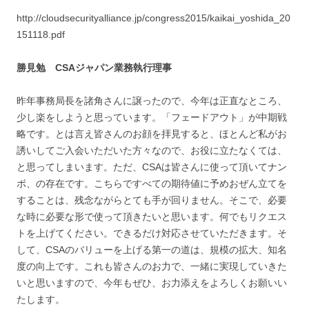
http://cloudsecurityalliance.jp/congress2015/kaikai_yoshida_20
151118.pdf
勝見勉 CSA
ジャパン業務執行理事
昨年事務局長を諸角さんに譲ったので、今年は正直なところ、
少し楽をしようと思っています。「フェードアウト」が中期戦
略です。とは言え皆さんのお顔を拝見すると、ほとんど私がお
誘いしてご入会いただいた方々なので、お役に立たなくては、
と思ってしまいます。ただ、CSAは皆さんに使って頂いてナン
ボ、の存在です。こちらですべての期待値に予めおぜん立てを
することは、残念ながらとても手が回りません。そこで、必要
な時に必要な形で使って頂きたいと思います。何でもリクエス
トを上げてください。できるだけ対応させていただきます。そ
して、CSAのバリューを上げる第一の道は、規模の拡大、知名
度の向上です。これも皆さんのお力で、一緒に実現していきた
いと思いますので、今年もぜひ、お力添えをよろしくお願いい
たします。