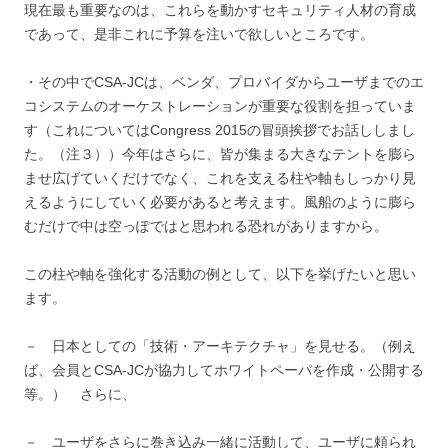
現在最も重要なのは、これらを動かすセキュリティ人材の育成
であって、是非これに予算を注いで欲しいところです。
・その中でCSA-JCは、ベンダ、プロバイダからユーザまでのエ
コシステムのオーケストレーションが重要な役割を担っていま
す（これについてはCongress 2015の冒頭挨拶でお話ししまし
た。（注３））今年はさらに、皆が集まる大きなテントを膨ら
ませ広げていくだけでなく、これを支える柱や軸もしっかり見
えるようにしていく必要があると考えます。風船のように膨ら
むだけで中は空っぽではと思われる恐れがありますから。
この柱や軸を強化する活動の例として、以下を挙げたいと思い
ます。
－ 日本としての「技術・アーキテクチャ」を見せる。（例え
ば、会員とCSA-JCが協力してホワイトペーパを作成・公開する
等。） さらに、
－ ユーザをさらに巻き込み一緒に活動して、ユーザに頼られ