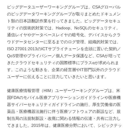
ビッグデータユーザーワーキンググループは、CSAグローバル
のビッグデータワーキンググループが取りまとめたドキュメン
ト類の日本語翻訳作業を行ってきました。ビッグデータセキュ
リティの技術的対策では、Hadoop、NoSQLのセキュリティ、
通信レイヤやデータベースレイヤの暗号化、デバイスからクラ
ウドデータセンターに至るまでのログ管理、組織的対策では、
ISO 27001:2013のICTサプライチェーンを念頭に置いた契約／
QoS管理やプライバシー／個人データ保護など、CSAが培って
きたクラウドセキュリティの国際標準にプラスαが求められま
す。このような動きを、企業の経営層やIT部門以外のクラウド
ユーザーに伝えることに注力していきたいと思います。
健康医療情報管理（HIM）ユーザーワーキンググループは、米
国FDAのモバイル医療アプリケーションガイドラインや医療機
器サイバーセキュリティガイドラインの施行、厚生労働省の医
薬品・医療機器法施行に伴う医療ソフトウェアの新設など、規
制当局の法規制新設・改廃に関わる情報の伝達・共有に注力し
てきました。2015年は、健康医療分野において、シビックテッ