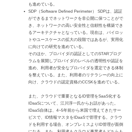
も進めている。
SDP（Software Defined Perimeter） SDPは、認証
ができるまでネットワークを非公開に保つことがで
き、ネットワークの高い安全性と信頼性を構築でき
るアーキテクチャとなっている。現在は、パイロッ
トやユースケースの拡大の段階ではあるが、実用化
に向けての研究を進めている。
そのほか、プロバイダの認証としてのSTARプログ
ラムを展開しプロバイダのレベルの透明性や認証を
進め、利用者が安全なプロバイダを選定できる体制
を整えている。また、利用者のリテラシーの向上に
向け、クラウドの認定資格のCCSKを進めている。
また、クラウドで重要となるID管理をSaaS化する
IDaaSについて、江川淳一氏からお話があった。
IDaaS自体は、4~5年前から米国で増えてきたサー
ビスで、ID情報マスタをIDaaSで管理する。クラウ
ドを利用する場合、オンプレミスよりID管理が面倒
になる。また、利用者もクラウド事業者もどちらも