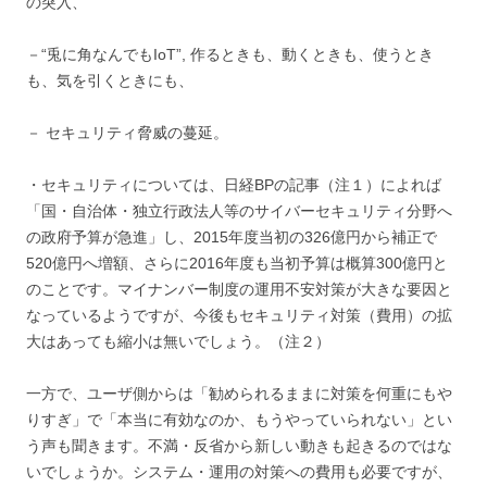
の突入、
－“兎に角なんでもIoT”, 作るときも、動くときも、使うとき
も、気を引くときにも、
－ セキュリティ脅威の蔓延。
・セキュリティについては、日経BPの記事（注１）によれば
「国・自治体・独立行政法人等のサイバーセキュリティ分野へ
の政府予算が急進」し、2015年度当初の326億円から補正で
520億円へ増額、さらに2016年度も当初予算は概算300億円と
のことです。マイナンバー制度の運用不安対策が大きな要因と
なっているようですが、今後もセキュリティ対策（費用）の拡
大はあっても縮小は無いでしょう。（注２）
一方で、ユーザ側からは「勧められるままに対策を何重にもや
りすぎ」で「本当に有効なのか、もうやっていられない」とい
う声も聞きます。不満・反省から新しい動きも起きるのではな
いでしょうか。システム・運用の対策への費用も必要ですが、