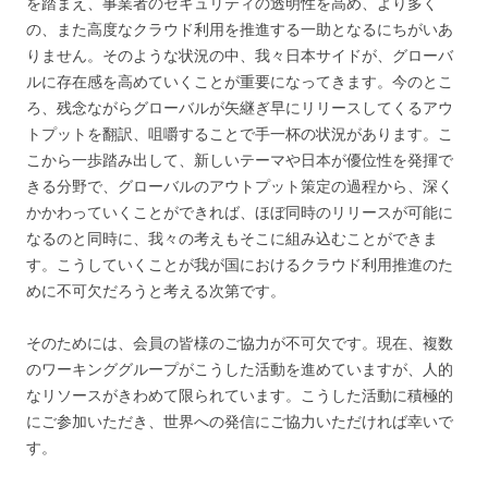
を踏まえ、事業者のセキュリティの透明性を高め、より多く
の、また高度なクラウド利用を推進する一助となるにちがいあ
りません。そのような状況の中、我々日本サイドが、グローバ
ルに存在感を高めていくことが重要になってきます。今のとこ
ろ、残念ながらグローバルが矢継ぎ早にリリースしてくるアウ
トプットを翻訳、咀嚼することで手一杯の状況があります。こ
こから一歩踏み出して、新しいテーマや日本が優位性を発揮で
きる分野で、グローバルのアウトプット策定の過程から、深く
かかわっていくことができれば、ほぼ同時のリリースが可能に
なるのと同時に、我々の考えもそこに組み込むことができま
す。こうしていくことが我が国におけるクラウド利用推進のた
めに不可欠だろうと考える次第です。
そのためには、会員の皆様のご協力が不可欠です。現在、複数
のワーキンググループがこうした活動を進めていますが、人的
なリソースがきわめて限られています。こうした活動に積極的
にご参加いただき、世界への発信にご協力いただければ幸いで
す。