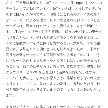
さて、私自身は昨年より、IoT（Internet of Things）をひとつの
テーマとして活動しています。IoTといえば、どうしてもデバイ
ス側に目が行きがちですが、現実にはこれらのデバイスの多く
が、メーカーによる管理サービスに統合されており、こうした
サービスは、現在ではクラウドから提供することが一般的で
す。IoTのセキュリティを考える際に、個々のデバイスの安全性
もさることながら、それらを統合するクラウド側の安全性は、
非常に多数のデバイス全体に影響するという意味で、非常に重
要です。攻撃を企てる側にとっても効率がよいために、非常に
高度な攻撃を仕掛けてくる可能性が高いと考えています。こう
したサービスのセキュリティをどう考えればいいのかを提示す
ることも、我々の仕事だろうと思っている次第です。現在、IoT
クラウドサービスWGを立ち上げて活動を開始していますが、
メンバーも少なく、なかなか思うように作業が進まない状況が
あります。こちらも、是非、多くの皆様にご参加いただき、検
討を加速できればと考えていますので、よろしくお願いいたし
ます。
ようやく法人としての体をなしはじめたところのJCですが、今