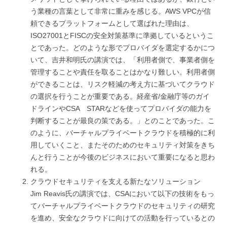
う業種の言葉として非常に重みを感じる。AWS VPCが信
頼できるプラットフォームとして選ばれた理由は、
ISO27001とFISCの安全対策基準に準拠しているというこ
とであった。どのような形でプロバイダを選定するかにつ
いて、吉井和明氏の講演では、「利用者側で、事業者側を
管理することや責任を取ることはかなり難しい。利用者側
ができることは、リスク軽減の考え方に基づいてクラウド
の選択を行うことが重要である。経産省/金融庁等のガイ
ドラインやCSA STARなどを使ってプロバイダの能力を
判断することが最良の策である。」とのことであった。こ
のように、バーチャルプライベートクラウドを積極的に利
用していくこと、またそのためのセキュリティ対策をきち
んと行うことが今後のビジネスにおいて重要になると思わ
れる。
クラウドセキュリティを支える新たなソリューション
Jim Reavis氏の講演では、CSAにおいて以下の技術をもっ
てバーチャルプライベートクラウドのセキュリティの研究
を進め、安全なクラウドに向けての活動を行っているとの