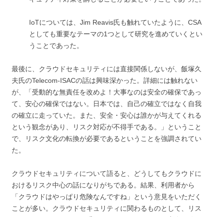
IoTについては、Jim Reavis氏も触れていたように、CSA
としても重要なテーマの1つとして研究を進めていくとい
うことであった。
最後に、クラウドセキュリティには直接関係しないが、飯塚久
夫氏のTelecom-ISACの話は興味深かった。詳細には触れない
が、「受動的な無責任を改めよ！大事なのは安全の確保であっ
て、安心の確保ではない。日本では、自己の確立ではなく自我
の確立に走っていた。また、安全・安心は誰かが与えてくれる
という観念があり、リスク対応が不得手である。」ということ
で、リスク文化の転換が必要であるということを強調されてい
た。
クラウドセキュリティについて語ると、どうしてもクラウドに
おけるリスク中心の話になりがちである。結果、利用者から
「クラウドはやっぱり危険なんですね」という意見をいただく
ことが多い。クラウドセキュリティに関わるものとして、リス