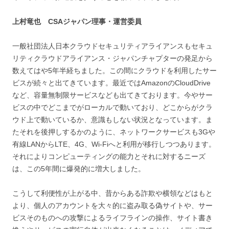
上村竜也
CSA
ジャパン理事・運営委員
一般社団法人日本クラウドセキュリティアライアンスもセキュ
リティクラウドアライアンス・ジャパンチャプターの発足から
数えてはや5年半経ちました。この間にクラウドを利用したサー
ビスが続々と出てきています。最近ではAmazonのCloudDrive
など、容量無制限サービスなども出てきております。今やサー
ビスの中でどこまでがローカルで動いており、どこからがクラ
ウド上で動いているか、意識もしない状況となっています。ま
たそれを後押しするかのように、ネットワークサービスも3Gや
有線LANからLTE、4G、Wi-Fiへと利用が移行しつつあります。
それによりコンピューティングの能力とそれに対するニーズ
は、この5年間に爆発的に増大しました。
こうして利便性が上がる中、昔からある詐欺や横領などはもと
より、個人のアカウントを大々的に盗み取る偽サイトや、サー
ビスそのものへの攻撃によるライフラインの操作、サイト書き