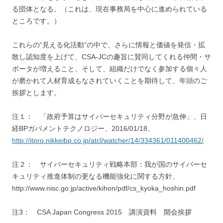
る団体となる。（これは、現在事務局を中心に進められている
ところです。）
これらの“見える化活動”の中で、さらに情報と価値を発信・拡
散し認知度を上げて、CSA-JCの趣旨に賛同してくれる仲間・サ
ポータが増えること、そして、組織だけでなく参加する個々人
が磨かれて人材育成もなされていくことを期待して、年頭のご
挨拶とします。
注１： 「政府予算はサイバーセキュリティ分野が急伸」、日
経BPガバメントテクノロジー、2016/01/18、
http://itpro.nikkeibp.co.jp/atcl/watcher/14/334361/011400462/
注２： サイバーセキュリティ戦略本部：我が国のサイバーセ
キュリティ推進体制の更なる機能強化に関する方針、
http://www.nisc.go.jp/active/kihon/pdf/cs_kyoka_hoshin.pdf
注3： CSA Japan Congress 2015 講演資料 開会挨拶