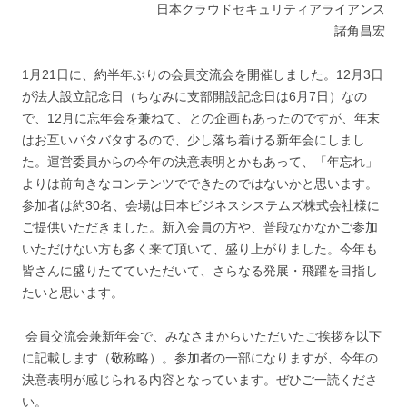
日本クラウドセキュリティアライアンス
諸角昌宏
1月21日に、約半年ぶりの会員交流会を開催しました。12月3日
が法人設立記念日（ちなみに支部開設記念日は6月7日）なの
で、12月に忘年会を兼ねて、との企画もあったのですが、年末
はお互いバタバタするので、少し落ち着ける新年会にしまし
た。運営委員からの今年の決意表明とかもあって、「年忘れ」
よりは前向きなコンテンツでできたのではないかと思います。
参加者は約30名、会場は日本ビジネスシステムズ株式会社様に
ご提供いただきました。新入会員の方や、普段なかなかご参加
いただけない方も多く来て頂いて、盛り上がりました。今年も
皆さんに盛りたてていただいて、さらなる発展・飛躍を目指し
たいと思います。
会員交流会兼新年会で、みなさまからいただいたご挨拶を以下
に記載します（敬称略）。参加者の一部になりますが、今年の
決意表明が感じられる内容となっています。ぜひご一読くださ
い。