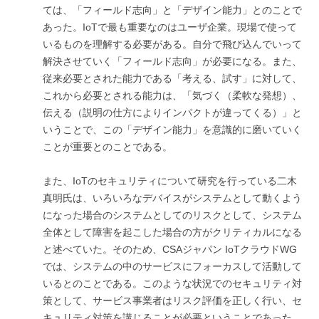
ては、「フィールド志向」と「デザイン能力」とのことで
あった。IoTで最も重要なのはユーザ企業。現場で使って
いるものを理解する必要がある。自分で飛び込んでいって
解決させていく「フィールド志向」が必要になる。また、
従来必要とされた能力である「考える、試す」に対して、
これから必要とされる能力は、「気づく（柔軟な発想）、
伝える（説明の仕方によりインパクトが違ってくる）」と
いうことで、この「デザイン能力」を意識的に磨いていく
ことが重要とのことである。
また、IoTのセキュリティについて研究を行っている二木
真明氏は、いろいろなデバイスがシステムとして動くよう
になった場合のシステムとしてのリスクとして、システム
全体として障害を起こした場合の方がクリティカルになる
と述べていた。そのため、CSAジャパン IoTクラウドWG
では、システムの中のサービスにフォーカスして活動して
いるとのことである。このような状況でのセキュリティ対
策として、サービス事業者はリスク評価を正しく行い、セ
キュリティ対策を講じることが必要ということであった。