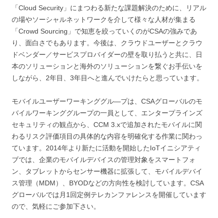
「Cloud Security」にまつわる新たな課題解決のために、リアル
の場やソーシャルネットワークを介して様々な人材が集まる
「Crowd Sourcing」で知恵を絞っていくのがCSAの強みであ
り、面白さでもあります。今後は、クラウドユーザーとクラウ
ドベンダー／サービスプロバイダーの壁を取り払うと共に、日
本のソリューションと海外のソリューションを繋ぐお手伝いを
しながら、2年目、3年目へと進んでいけたらと思っています。
モバイルユーザーワーキンググル―プは、CSAグローバルのモ
バイルワーキンググループの一員として、エンタープラインズ
セキュリティの観点から、CCM 3.xで追加されたモバイルに関
わるリスク評価項目の具体的な内容を明確化する作業に関わっ
ています。2014年より新たに活動を開始したIoTイニシアティ
ブでは、企業のモバイルデバイスの管理対象をスマートフォ
ン、タブレットからセンサー機器に拡張して、モバイルデバイ
ス管理（MDM）、BYODなどの方向性を検討しています。CSA
グローバルでは月1回定例テレカンファレンスを開催しています
ので、気軽にご参加下さい。