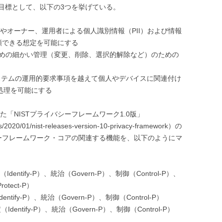
目標として、以下の3つを挙げている。
y）：個人やオーナー、運用者による個人識別情報（PII）および情報
頼できる想定を可能にする
：PIIのきめの細かい管理（変更、削除、選択的解除など）のための
ty）：システムの運用的要求事項を越えて個人やデバイスに関連付け
の処理を可能にする
した「NISTプライバシーフレームワーク1.0版」
s/2020/01/nist-releases-version-10-privacy-framework）の
ーフレームワーク・コアの関連する機能を、以下のようにマ
（Identify-P）、統治（Govern-P）、制御（Control-P）、
otect-P）
entify-P）、統治（Govern-P）、制御（Control-P）
定（Identify-P）、統治（Govern-P）、制御（Control-P）