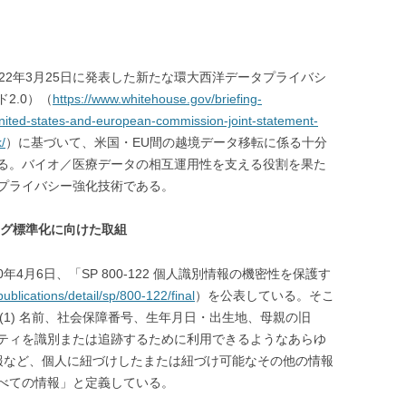
22年3月25日に発表した新たな環大西洋データプライバシ
2.0）（
https://www.whitehouse.gov/briefing-
nited-states-and-european-commission-joint-statement-
/
）に基づいて、米国・EU間の越境データ移転に係る十分
る。バイオ／医療データの相互運用性を支える役割を果た
プライバシー強化技術である。
ング標準化に向けた取組
年4月6日、「SP 800-122 個人識別情報の機密性を保護す
/publications/detail/sp/800-122/final
）を公表している。そこ
(1) 名前、社会保障番号、生年月日・出生地、母親の旧
ティを識別または追跡するために利用できるようなあらゆ
情報など、個人に紐づけしたまたは紐づけ可能なその他の情報
べての情報」と定義している。