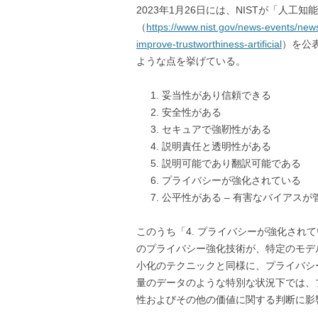
2023年1月26日には、NISTが「人工
（
https://www.nist.gov/news-events/ne
improve-trustworthiness-artificial
）を公
ような点を挙げている。
妥当性があり信頼できる
安全性がある
セキュアで強靭性がある
説明責任と透明性がある
説明可能であり翻訳可能である
プライバシーが強化されている
公平性がある – 有害なバイアスが
このうち「4. プライバシーが強化され
のプライバシー強化技術が、特定のモデ
小化のテクニックと同様に、プライバシ
量のデータのような特別な状況下では、
性およびその他の価値に関する判断に影