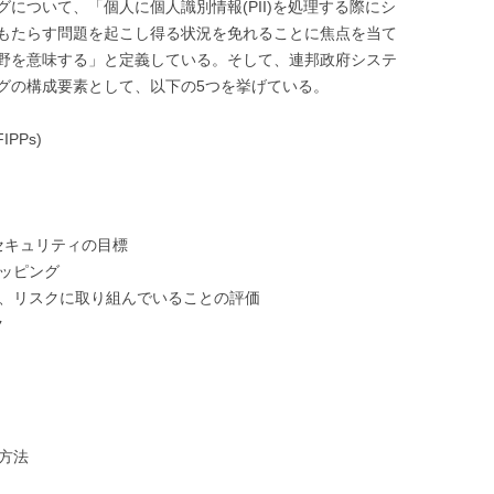
について、「個人に個人識別情報(PII)を処理する際にシ
もたらす問題を起こし得る状況を免れることに焦点を当て
野を意味する」と定義している。そして、連邦政府システ
グの構成要素として、以下の5つを挙げている。
PPs)
セキュリティの目標
ッピング
、リスクに取り組んでいることの評価
ク
方法