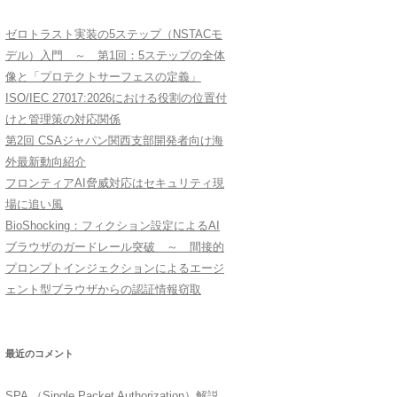
ゼロトラスト実装の5ステップ（NSTACモ
デル）入門 ～ 第1回：5ステップの全体
像と「プロテクトサーフェスの定義」
ISO/IEC 27017:2026における役割の位置付
けと管理策の対応関係
第2回 CSAジャパン関西支部開発者向け海
外最新動向紹介
フロンティアAI脅威対応はセキュリティ現
場に追い風
BioShocking：フィクション設定によるAI
ブラウザのガードレール突破 ～ 間接的
プロンプトインジェクションによるエージ
ェント型ブラウザからの認証情報窃取
最近のコメント
SPA （Single Packet Authorization）解説