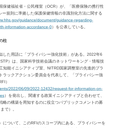
国保健福祉省・公民権室（OCR）が、「医療保険の携行性
バシー規則に準拠した保護保健情報の非識別化方法に関する
ww.hhs.gov/guidance/document/guidance-regarding-
lth-information-accordance-0
）を公表している。
の柱
した用語に「プライバシー強化技術」がある。2022年6
OSTP）は、国家科学技術会議のネットワーキング・情報技
人工知能イニシアティブ室、NITRD国家調整室の先進的プラ
トラックアクション委員会を代表して、「プライバシー強
FI）
ments/2022/06/09/2022-12432/request-for-information-on-
ies
）を発出し、関連する政策イニシアティブと合わせて、
戦略の構築を周知するのに役立つパブリックコメントの募
日まで）。
s）について、このRFIのスコープ内にある、プライバシーを