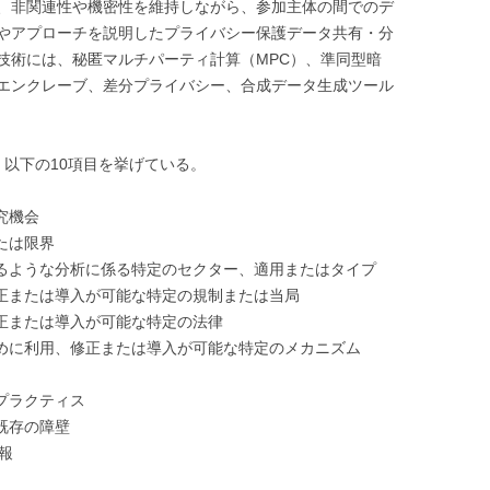
、非関連性や機密性を維持しながら、参加主体の間でのデ
やアプローチを説明したプライバシー保護データ共有・分
技術には、秘匿マルチパーティ計算（MPC）、準同型暗
エンクレーブ、差分プライバシー、合成データ生成ツール
、以下の10項目を挙げている。
究機会
たは限界
けるような分析に係る特定のセクター、適用またはタイプ
修正または導入が可能な特定の規制または当局
修正または導入が可能な特定の法律
ために利用、修正または導入が可能な特定のメカニズム
トプラクティス
既存の障壁
報