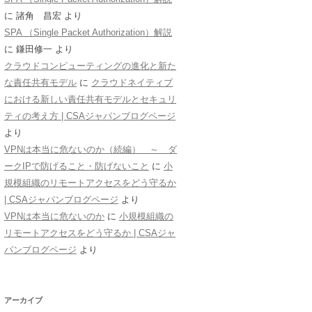
に
諸角 昌宏
より
SPA （Single Packet Authorization）解説
に
鎌田修一
より
クラウドコンピューティングの進化と新た
な責任共有モデル
に
クラウドネイティブ
における新しい責任共有モデルとセキュリ
ティの考え方 | CSAジャパンブログページ
より
VPNは本当に危ないのか（続編） ～ ダ
ークIPで防げること・防げないこと
に
小
規模組織のリモートアクセスをどう守るか
| CSAジャパンブログページ
より
VPNは本当に危ないのか
に
小規模組織の
リモートアクセスをどう守るか | CSAジャ
パンブログページ
より
アーカイブ