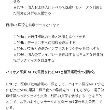
せる
目的3b：個人および人口レベルで医療ITとデータを利用し
た研究と分析を支援する
目標4：医療を健康データとつなぐ
目的4a：医療IT機能の開発と利用を進化させる
目的4b：データ共有への期待を創出する
目的4c：技術と通信のインフラストラクチャを強化する
目的4d：個人のプライバシーを保護するセキュアな保健情
報プラクティスを促進する
バイオ／医療R&Dで重視されるAPIと相互運用性の標準化
ONCは、医療IT戦略計画の一環として、バイオ／医療R&D 領域
におけるAPIの開発・標準化への取組をリードしながら、電子健
康情報へのアクセスや交換、利用の負荷を低減することを目的
として、以下のようなステークホルダー向け報告書を公表して
いる。