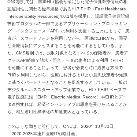
ONC規則では、国際HL7協会が策定した電子保健医療情報の相
互運用性に関わる標準規格であるHL7 FHIR（Fast Healthcare
Interoperability Resources)4.0.1版を採用し、認証電子健康記録
技術プログラムの一部であるアプリケーション・プログラミン
グ・インタフェース（API）の利用を支援することによって、患
者が、スマートフォンを利用しながら、医師のEHRから、重要
な医療情報にアクセスすることを可能にするとしている。ま
た、CMS規則では、規制対象となるすべての保険者が、患者ア
クセスAPI経由で請求・照合データの患者による利用（PHR）
を可能にすることによって、患者が必要な時に必要な方法で
PHRを利用しながら、医療におけるよりよい意思決定者や知識
に基づくパートナーとなることを促進するとしている。一般の
デジタルヘルススタートアップ企業でも、HL7 FHIR ベースで
電子医療記録（EMR：Electric Medical Record）やEHRとデー
タ連携すれば、経済インセンティブの恩恵を受けられることか
ら、相互運用性標準化の加速要因となっている。
このような動きと並行して、ONCは、2020年10月30日、
「2020-2025年連邦医療IT戦略計画」