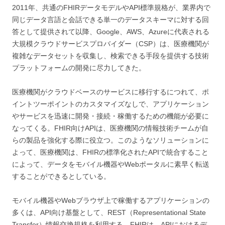
2011年、共通のFHIRデータモデルやAPI標準規格が、業界内で
同じデータ言語と会話できる単一のデータスキーマに対する回
答として提供されて以降、Google、AWS、Azureに代表される
大規模クラウドサービスプロバイダー（CSP）は、医療機関が
複雑なデータセットを収集し、検索できる手段を提供する技術
プラットフォームの開発に尽力してきた。
医療機関がクラウドベースのサービスに移行するにつれて、ポ
イントツーポイントのカスタマイズなしで、アプリケーション
やサービスを迅速に開発・接続・稼働するための機能が必要に
なってくる。FHIR向けAPIは、医療機関の情報技術チームが自
らの製品を強化する際に役立つ。このようなソリューションに
よって、医療機関は、FHIRの標準化されたAPIで統合すること
によって、データをモバイル機器やWebポータルに素早く転送
することができるとしている。
モバイル機器やWebブラウザ上で稼働するアプリケーションの
多くは、API向け基盤として、REST（Representational State
Transfer）情報交換規格を利用する。FHIRは、APIにおけるデ