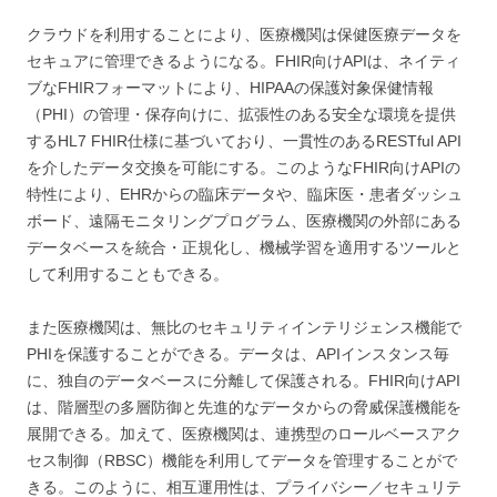
クラウドを利用することにより、医療機関は保健医療データを
セキュアに管理できるようになる。FHIR向けAPIは、ネイティ
ブなFHIRフォーマットにより、HIPAAの保護対象保健情報
（PHI）の管理・保存向けに、拡張性のある安全な環境を提供
するHL7 FHIR仕様に基づいており、一貫性のあるRESTful API
を介したデータ交換を可能にする。このようなFHIR向けAPIの
特性により、EHRからの臨床データや、臨床医・患者ダッシュ
ボード、遠隔モニタリングプログラム、医療機関の外部にある
データベースを統合・正規化し、機械学習を適用するツールと
して利用することもできる。
また医療機関は、無比のセキュリティインテリジェンス機能で
PHIを保護することができる。データは、APIインスタンス毎
に、独自のデータベースに分離して保護される。FHIR向けAPI
は、階層型の多層防御と先進的なデータからの脅威保護機能を
展開できる。加えて、医療機関は、連携型のロールベースアク
セス制御（RBSC）機能を利用してデータを管理することがで
きる。このように、相互運用性は、プライバシー／セキュリテ