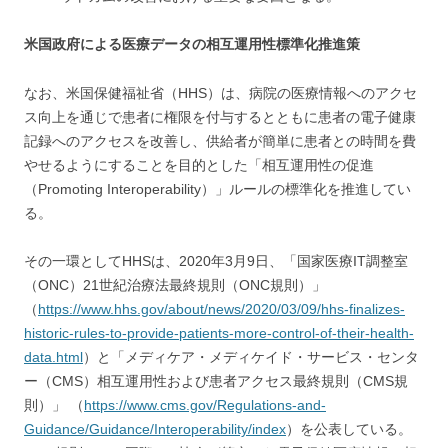
米国政府による医療データの相互運用性標準化推進策
なお、米国保健福祉省（HHS）は、病院の医療情報へのアクセ
ス向上を通じで患者に権限を付与するとともに患者の電子健康
記録へのアクセスを改善し、供給者が簡単に患者との時間を費
やせるようにすることを目的とした「相互運用性の促進
（Promoting Interoperability）」ルールの標準化を推進してい
る。
その一環としてHHSは、2020年3月9日、「国家医療IT調整室
（ONC）21世紀治療法最終規則（ONC規則）」
（
https://www.hhs.gov/about/news/2020/03/09/hhs-finalizes-
historic-rules-to-provide-patients-more-control-of-their-health-
data.html
）と「メディケア・メディケイド・サービス・センタ
ー（CMS）相互運用性および患者アクセス最終規則（CMS規
則）」 （
https://www.cms.gov/Regulations-and-
Guidance/Guidance/Interoperability/index
）を公表している。