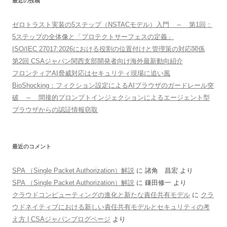
最近の投稿
ゼロトラスト実装の5ステップ（NSTACモデル）入門 ～ 第1回：
5ステップの全体像と「プロテクトサーフェスの定義」
ISO/IEC 27017:2026における役割の位置付けと管理策の対応関係
第2回 CSAジャパン関西支部開発者向け海外最新動向紹介
フロンティアAI脅威対応はセキュリティ現場に追い風
BioShocking：フィクション設定によるAIブラウザのガードレール突
破 ～ 間接的プロンプトインジェクションによるエージェント型
ブラウザからの認証情報窃取
最近のコメント
SPA （Single Packet Authorization）解説
に
諸角 昌宏
より
SPA （Single Packet Authorization）解説
に
鎌田修一
より
クラウドコンピューティングの進化と新たな責任共有モデル
に
クラ
ウドネイティブにおける新しい責任共有モデルとセキュリティの考
え方 | CSAジャパンブログページ
より