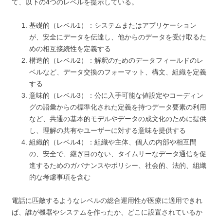
て、以下の4つのレベルを提示している。
基礎的（レベル1）：システムまたはアプリケーション
が、安全にデータを伝達し、他からのデータを受け取るた
めの相互接続性を定義する
構造的（レベル2）：解釈のためのデータフィールドのレ
ベルなど、データ交換のフォーマット、構文、組織を定義
する
意味的（レベル3）：公に入手可能な値設定やコーディン
グの語彙からの標準化された定義を持つデータ要素の利用
など、共通の基本的モデルやデータの成文化のために提供
し、理解の共有やユーザーに対する意味を提供する
組織的（レベル4）：組織や主体、個人の内部や相互間
の、安全で、継ぎ目のない、タイムリーなデータ通信を促
進するためのガバナンスやポリシー、社会的、法的、組織
的な考慮事項を含む
電話に匹敵するようなレベルの総合運用性が医療に適用できれ
ば、誰が機器やシステムを作ったか、どこに設置されているか