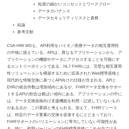
粒度の細かいコンセントとワークフロー
データガバナンス
データセキュリティリスクと責務
結論
参考文献
CSA-HIM WGも、API利用をバイオ／医療データの相互運用性
の中核に据えている。APIは、異なるアプリケーションから、ア
プリケーションの機能やデータにアクセスすることを可能にす
るエントリーポイントである。HL7 FHIRには、完璧な相互運用
性ソリューションを構築するために拡張されたWeb標準規格と
現代的な情報交換に基づくAPI向けの仕様が含まれる。APIと
EHRの統合件数は増加傾向にあるが、FHIRデータ交換をサポー
トするAPIの割合は横ばい傾向にある。アプリケーションの中に
は、データ交換規格向け支援機能を利用・記述していないもの
がある点が、この要因と考えられる。加えて、FHIRリソース
は、特定のデータ要素の交換を促進するにとどまっており、
FHIRサポートのバリエーションに寄与していない可能性があ
る。特に、初期バージョンのFHIR標準規格にこれが当てはま