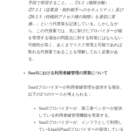
手段で実現すること。
…
①1.2
（権限分離）、
②7.2.1
（従業員・契約相手へのセキュリティ）及び
③9.2.3
（特権的アクセス権の制限）を適切に実
施…
」という代替策を記述している。しかしなが
ら、この代替案では、先に挙げたプロバイダーが鍵
を管理する場合の問題点に対する対策にはならない
可能性が高く、あくまでリスク管理上可能であれば
取れる代替案であることを理解しておく必要があ
る。
SaaSにおける利用者鍵管理の実装について
SaaSプロバイダーが利用者鍵管理を提供する場合、
以下の2つのケースが考えられる：
SaaSプロバイダーが、第三者ベンダーが提供
している利用者鍵管理機能を実装する。
SaaSプロバイダーが、インフラとして利用し
ているIaaS/PaaSプロバイダーが提供している