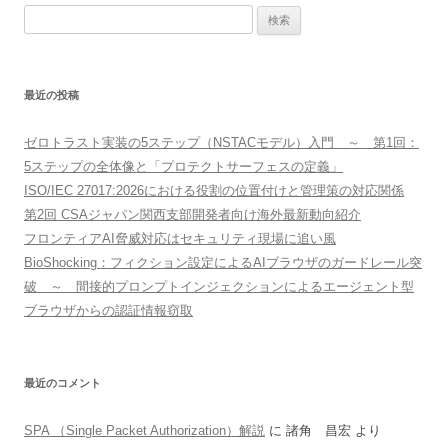
検
索:
最近の投稿
ゼロトラスト実装の5ステップ（NSTACモデル）入門 ～ 第1回：
5ステップの全体像と「プロテクトサーフェスの定義」
ISO/IEC 27017:2026における役割の位置付けと管理策の対応関係
第2回 CSAジャパン関西支部開発者向け海外最新動向紹介
フロンティアAI脅威対応はセキュリティ現場に追い風
BioShocking：フィクション設定によるAIブラウザのガードレール突
破 ～ 間接的プロンプトインジェクションによるエージェント型
ブラウザからの認証情報窃取
最近のコメント
SPA （Single Packet Authorization）解説
に
諸角 昌宏
より