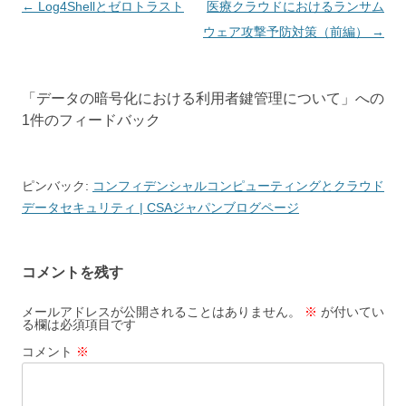
投稿ナビゲーション
←
Log4Shellとゼロトラスト
医療クラウドにおけるランサム
ウェア攻撃予防対策（前編）
→
「
データの暗号化における利用者鍵管理について
」への
1件のフィードバック
ピンバック:
コンフィデンシャルコンピューティングとクラウド
データセキュリティ | CSAジャパンブログページ
コメントを残す
メールアドレスが公開されることはありません。
※
が付いてい
る欄は必須項目です
コメント
※