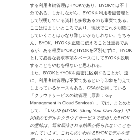
する利用者鍵管理はHYOKであり、BYOKでは不十
分である。しかしながら、BYOKを利用者鍵管理と
して説明している資料も多数あるのも事実である。
ここは悩ましいところであり、現状でこれを明確に
していくことはかなり難しいかもしれない。もちろ
ん、BYOK、HYOKを正確に伝えることは重要であ
るが、ある程度BYOKとHYOKを区別せずに、HYOK
として必要な要求事項をベースにしてBYOKを説明
することもやむを得ないと思われる。
また、BYOKとHYOKを厳密に区別することが、逆
に、利用者鍵管理は不要であるという印象を与えて
しまっているケースもある。CSAが公開している
「クラウドサービスの鍵管理（原書：Key
Management in Cloud Services）」では、まとめと
して、「
いわゆる
BYOK
（Bring Your Own Key
）や
同様のモデルをクラウドサービスで使用したBYOK
の意味は、通常期待される結果が得られないことを
示しています。これらのいわゆるBYOK
モデルを使