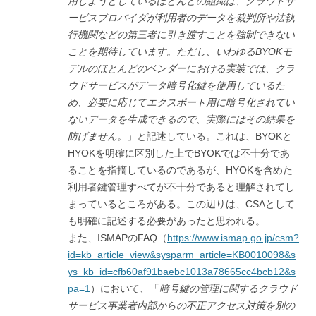
用しようとしているほとんどの組織は、クラウドサ
ービスプロバイダが利用者のデータを裁判所や法執
行機関などの第三者に引き渡すことを強制できない
ことを期待しています。ただし、いわゆるBYOK
モ
デルのほとんどのベンダーにおける実装では、クラ
ウドサービスがデータ暗号化鍵を使用しているた
め、必要に応じてエクスポート用に暗号化されてい
ないデータを生成できるので、実際にはその結果を
防げません。
」と記述している。これは、BYOKと
HYOKを明確に区別した上でBYOKでは不十分であ
ることを指摘しているのであるが、HYOKを含めた
利用者鍵管理すべてが不十分であると理解されてし
まっているところがある。この辺りは、CSAとして
も明確に記述する必要があったと思われる。
また、ISMAPのFAQ（
https://www.ismap.go.jp/csm?
id=kb_article_view&sysparm_article=KB0010098&s
ys_kb_id=cfb60af91baebc1013a78665cc4bcb12&s
pa=1
）において、「
暗号鍵の管理に関するクラウド
サービス事業者内部からの不正アクセス対策を別の