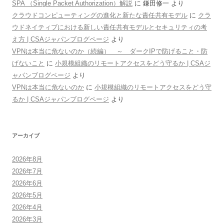
SPA （Single Packet Authorization）解説
に
鎌田修一
より
クラウドコンピューティングの進化と新たな責任共有モデル
に
クラ
ウドネイティブにおける新しい責任共有モデルとセキュリティの考
え方 | CSAジャパンブログページ
より
VPNは本当に危ないのか（続編） ～ ダークIPで防げること・防
げないこと
に
小規模組織のリモートアクセスをどう守るか | CSAジ
ャパンブログページ
より
VPNは本当に危ないのか
に
小規模組織のリモートアクセスをどう守
るか | CSAジャパンブログページ
より
アーカイブ
2026年8月
2026年7月
2026年6月
2026年5月
2026年4月
2026年3月