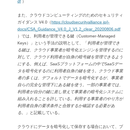
df
）
また、クラウドコンピューティングのためのセキュリティ
ガイダンス V4.0（
https://cloudsecurityalliance.jp/j-
docs/CSA_Guidance_V4.0_J_V1.2_clear_20200806.pdf
）では、利用者が管理できる鍵（Customer-Managed
Keys）」という手法の説明として、「
利用者が管理でき
る鍵は、クラウド事業者が暗号化エンジンを管理するのに
対して、クラウド利用者が自身の暗号鍵を管理できるよう
にする。例えば、
SaaS
プラットフォームの中でSaaS
デー
タを暗号化するのに利用者自身の鍵を使う。クラウド事業
者の多くは、デフォルトでデータを暗号化するが、事業者
自らの完全な管理下にある鍵を使う。一部の事業者では、
利用者が自分の鍵に差し替えて事業者の暗号化システムに
組み入れることを許している。利用する事業者のやり方が
利用者自身の要求条件と合致するか確認する必要があ
る。
」と記載している。
クラウドにデータを暗号化して保存する場合において、プ