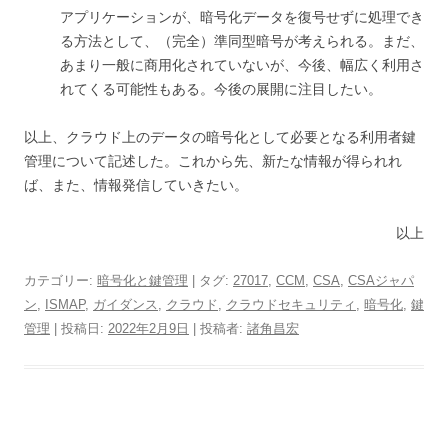
アプリケーションが、暗号化データを復号せずに処理でき
る方法として、（完全）準同型暗号が考えられる。まだ、
あまり一般に商用化されていないが、今後、幅広く利用さ
れてくる可能性もある。今後の展開に注目したい。
以上、クラウド上のデータの暗号化として必要となる利用者鍵
管理について記述した。これから先、新たな情報が得られれ
ば、また、情報発信していきたい。
以上
カテゴリー:
暗号化と鍵管理
| タグ:
27017
,
CCM
,
CSA
,
CSAジャパ
ン
,
ISMAP
,
ガイダンス
,
クラウド
,
クラウドセキュリティ
,
暗号化
,
鍵
管理
| 投稿日:
2022年2月9日
|
投稿者:
諸角昌宏