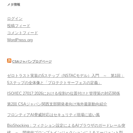
メタ情報
ログイン
投稿フィード
コメントフィード
WordPress.org
CSAジャパンブログページ
ゼロトラスト実装の5ステップ（NSTACモデル）入門 ～ 第1回：
5ステップの全体像と「プロテクトサーフェスの定義」
ISO/IEC 27017:2026における役割の位置付けと管理策の対応関係
第2回 CSAジャパン関西支部開発者向け海外最新動向紹介
フロンティアAI脅威対応はセキュリティ現場に追い風
BioShocking：フィクション設定によるAIブラウザのガードレール突
破 ～ 間接的プロンプトインジェクションによるエージェント型