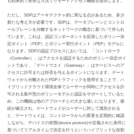
も効果的で安全な方法でリモートアクセス機能を提供します。
ただし、SDPはアーキテクチャ的に異なる点があるため、多少
新たな考え方が必要です。SDPは、データプレーンとコントロ
ールプレーンを分離するネットワークの概念に基づいて作られ
ています。これは、認証コンポーネントを拡張したポリシー決
定ポイント（PDP）とポリシー実行ポイント（PEP）モデルに
なります。SDPの認証プロセスにおいては、「コントローラ
（Controller）」はアクセスを認証するためのポリシー決定ポイ
ントであり、「ゲートウエイ（Gateway）」はサービスへのア
クセスに許可または拒否を与えるポイントになります。ゲート
ウェイから分離されたPDPトラフィックを使用することで、ハ
イブリッドクラウド環境全体でユーザーが同時にアクセスを許
可される集中型のポリシーモデルと認証をサポートしているた
め、この機能は他のアプローチとの大きな違いになります。接
続が確立され、ゲートウェイがユーザーに対して識別される
と、ゲートウェイは、コントローラからの変更を定期的に確認
しながら、デバイスの状態(device posture)や定義された条件に
基づいてリアルタイムで決定を行うというハイブリッドな役割