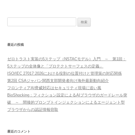
検
索:
最近の投稿
ゼロトラスト実装の5ステップ（NSTACモデル）入門 ～ 第1回：
5ステップの全体像と「プロテクトサーフェスの定義」
ISO/IEC 27017:2026における役割の位置付けと管理策の対応関係
第2回 CSAジャパン関西支部開発者向け海外最新動向紹介
フロンティアAI脅威対応はセキュリティ現場に追い風
BioShocking：フィクション設定によるAIブラウザのガードレール突
破 ～ 間接的プロンプトインジェクションによるエージェント型
ブラウザからの認証情報窃取
最近のコメント