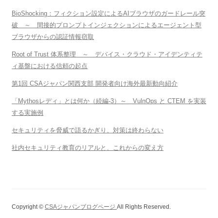
BioShocking：フィクション設定によるAIブラウザのガードレール突
破 ～ 間接的プロンプトインジェクションによるエージェント型
ブラウザからの認証情報窃取
Root of Trust 体系整理 ～ デバイス・クラウド・アイデンティテ
ィ基盤における信頼の起点
第1回 CSAジャパン関西支部 開発者向け海外最新動向紹介
「Mythosレディ」とは何か（続編-3）～ VulnOps と CTEM を実装
する実施例
セキュリティを脅威で語るかぎり、対策は終わらない
社内セキュリティ教育のリアルと、これからの変え方
Copyright ©
CSAジャパンブログページ
All Rights Reserved.