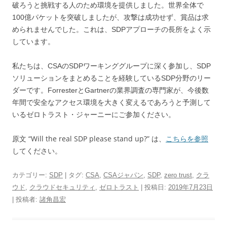
破ろうと挑戦する人のため環境を提供しました。世界全体で
100億パケットを突破しましたが、攻撃は成功せず、賞品は求
められませんでした。これは、SDPアプローチの長所をよく示
しています。
私たちは、CSAのSDPワーキンググループに深く参加し、SDP
ソリューションをまとめることを経験しているSDP分野のリー
ダーです。ForresterとGartnerの業界調査の専門家が、今後数
年間で安全なアクセス環境を大きく変えるであろうと予測して
いるゼロトラスト・ジャーニーにご参加ください。
“Will the real SDP please stand up?” は、
こちらを参照
原文
してください。
カテゴリー:
SDP
| タグ:
CSA
,
CSAジャパン
,
SDP
,
zero trust
,
クラ
ウド
,
クラウドセキュリティ
,
ゼロトラスト
| 投稿日:
2019年7月23日
|
投稿者:
諸角昌宏