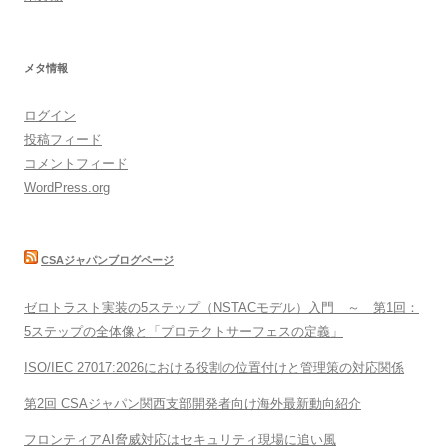
メタ情報
ログイン
投稿フィード
コメントフィード
WordPress.org
CSAジャパンブログページ
ゼロトラスト実装の5ステップ（NSTACモデル）入門 ～ 第1回：
5ステップの全体像と「プロテクトサーフェスの定義」
ISO/IEC 27017:2026における役割の位置付けと管理策の対応関係
第2回 CSAジャパン関西支部開発者向け海外最新動向紹介
フロンティアAI脅威対応はセキュリティ現場に追い風