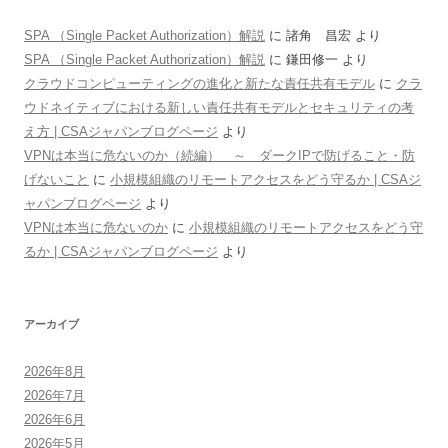
SPA （Single Packet Authorization）解説
に
諸角 昌宏
より
SPA （Single Packet Authorization）解説
に
鎌田修一
より
クラウドコンピューティングの進化と新たな責任共有モデル
に
クラ
ウドネイティブにおける新しい責任共有モデルとセキュリティの考
え方 | CSAジャパンブログページ
より
VPNは本当に危ないのか（続編） ～ ダークIPで防げること・防
げないこと
に
小規模組織のリモートアクセスをどう守るか | CSAジ
ャパンブログページ
より
VPNは本当に危ないのか
に
小規模組織のリモートアクセスをどう守
るか | CSAジャパンブログページ
より
アーカイブ
2026年8月
2026年7月
2026年6月
2026年5月