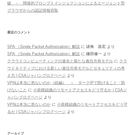
破 ～ 間接的プロンプトインジェクションによるエージェント型
ブラウザからの認証情報窃取
最近のコメント
SPA （Single Packet Authorization）解説
に
諸角 昌宏
より
SPA （Single Packet Authorization）解説
に
鎌田修一
より
クラウドコンピューティングの進化と新たな責任共有モデル
に
クラ
ウドネイティブにおける新しい責任共有モデルとセキュリティの考
え方 | CSAジャパンブログページ
より
VPNは本当に危ないのか（続編） ～ ダークIPで防げること・防
げないこと
に
小規模組織のリモートアクセスをどう守るか | CSAジ
ャパンブログページ
より
VPNは本当に危ないのか
に
小規模組織のリモートアクセスをどう守
るか | CSAジャパンブログページ
より
アーカイブ