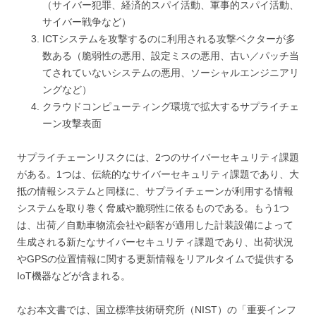
（サイバー犯罪、経済的スパイ活動、軍事的スパイ活動、
サイバー戦争など）
ICTシステムを攻撃するのに利用される攻撃ベクターが多
数ある（脆弱性の悪用、設定ミスの悪用、古い／パッチ当
てされていないシステムの悪用、ソーシャルエンジニアリ
ングなど）
クラウドコンピューティング環境で拡大するサプライチェ
ーン攻撃表面
サプライチェーンリスクには、2つのサイバーセキュリティ課題
がある。1つは、伝統的なサイバーセキュリティ課題であり、大
抵の情報システムと同様に、サプライチェーンが利用する情報
システムを取り巻く脅威や脆弱性に依るものである。もう1つ
は、出荷／自動車物流会社や顧客が適用した計装設備によって
生成される新たなサイバーセキュリティ課題であり、出荷状況
やGPSの位置情報に関する更新情報をリアルタイムで提供する
IoT機器などが含まれる。
なお本文書では、国立標準技術研究所（NIST）の「重要インフ