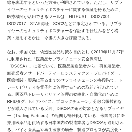
線を表現するといった方法が利用されている。ただし、サプラ
イヤーのセキュリティポスチャーに関する保証を得るために、
医療機関が活用できるツールは、HITRUST、ISO27001、
ISO27017、STAR認証、SOC2などに限定されている。サプラ
イヤーのセキュリティポスチャーを保証する仕組みをどう構
築・運用するかは、今後の大きな課題である。
なお、米国では、偽造医薬品対策を目的として2013年11月27日
に制定された「医薬品サプライチェーン安全保障法
（DSCSA）」に基づいて、医薬品製造業者から、再包装業者、
卸売業者／サードパーティーロジスティクス・プロバイダー、
医療機関・薬局に至るまでのサプライチェーンの各段階で、ト
レーサビリティを電子的に管理するための取組が行われてい
る。医薬品トレーサビリティ管理の効率化・自動化のために、
RFIDタグ、IoTデバイス、ブロックチェーン／分散台帳技術な
どが導入されている反面、DSCSAの追跡対象となるサプライヤ
ー（Trading Partners）の範囲も複雑化している。米国向けに医
療用医薬品を供給する日本国内の製造業者もDSCSAが適用され
る。バイオ医薬品や再生医療の場合、製造プロセスが高度化・