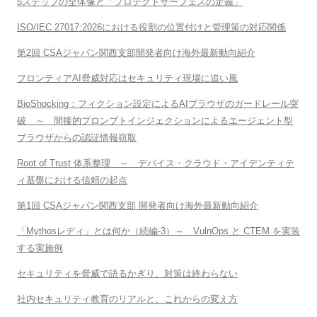
5ステップの全体像と「プロテクトサーフェスの定義」
ISO/IEC 27017:2026における役割の位置付けと管理策の対応関係
第2回 CSAジャパン関西支部開発者向け海外最新動向紹介
フロンティアAI脅威対応はセキュリティ現場に追い風
BioShocking：フィクション設定によるAIブラウザのガードレール突
破 ～ 間接的プロンプトインジェクションによるエージェント型
ブラウザからの認証情報窃取
Root of Trust 体系整理 ～ デバイス・クラウド・アイデンティテ
ィ基盤における信頼の起点
第1回 CSAジャパン関西支部 開発者向け海外最新動向紹介
「Mythosレディ」とは何か（続編-3）～ VulnOps と CTEM を実装
する実施例
セキュリティを脅威で語るかぎり、対策は終わらない
社内セキュリティ教育のリアルと、これからの変え方