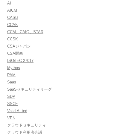
AI
AICM
CASB
CCAK
CCM、CAIQ、STAR
CCSK
CSAジャパン
CSA関西
ISO/IEC 27017
Mythos
PAM
Saas
SaaSセキュリティリーグ
SDP
SSCF
Valid-AI-ted
VPN
クラウドセキュリティ
クラウド利用者会議