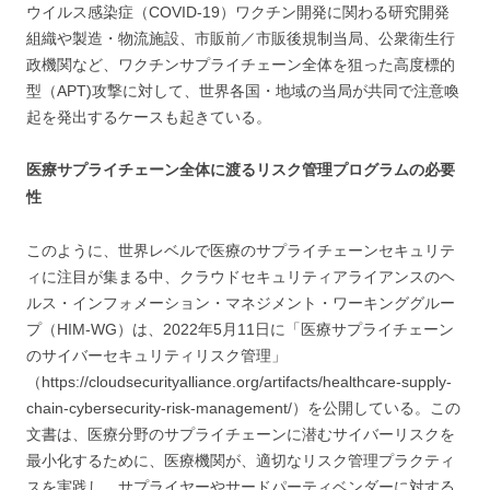
ウイルス感染症（COVID-19）ワクチン開発に関わる研究開発
組織や製造・物流施設、市販前／市販後規制当局、公衆衛生行
政機関など、ワクチンサプライチェーン全体を狙った高度標的
型（APT)攻撃に対して、世界各国・地域の当局が共同で注意喚
起を発出するケースも起きている。
医療サプライチェーン全体に渡るリスク管理プログラムの必要
性
このように、世界レベルで医療のサプライチェーンセキュリテ
ィに注目が集まる中、クラウドセキュリティアライアンスのヘ
ルス・インフォメーション・マネジメント・ワーキンググルー
プ（HIM-WG）は、2022年5月11日に「医療サプライチェーン
のサイバーセキュリティリスク管理」
（https://cloudsecurityalliance.org/artifacts/healthcare-supply-
chain-cybersecurity-risk-management/）を公開している。この
文書は、医療分野のサプライチェーンに潜むサイバーリスクを
最小化するために、医療機関が、適切なリスク管理プラクティ
スを実践し、サプライヤーやサードパーティベンダーに対する