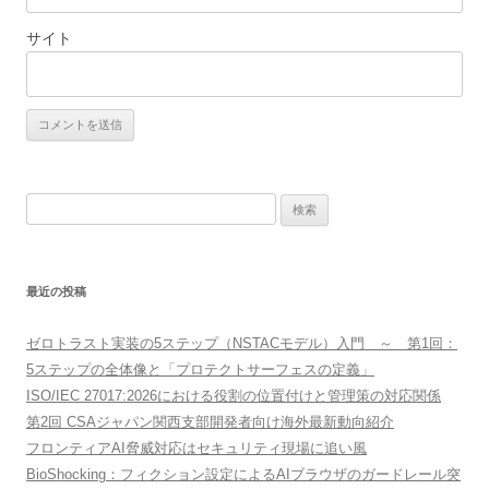
サイト
検
索:
最近の投稿
ゼロトラスト実装の5ステップ（NSTACモデル）入門 ～ 第1回：
5ステップの全体像と「プロテクトサーフェスの定義」
ISO/IEC 27017:2026における役割の位置付けと管理策の対応関係
第2回 CSAジャパン関西支部開発者向け海外最新動向紹介
フロンティアAI脅威対応はセキュリティ現場に追い風
BioShocking：フィクション設定によるAIブラウザのガードレール突