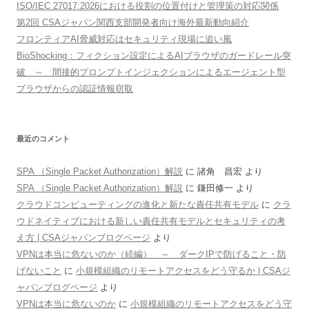
ISO/IEC 27017:2026における役割の位置付けと管理策の対応関係
第2回 CSAジャパン関西支部開発者向け海外最新動向紹介
フロンティアAI脅威対応はセキュリティ現場に追い風
BioShocking：フィクション設定によるAIブラウザのガードレール突
破 ～ 間接的プロンプトインジェクションによるエージェント型
ブラウザからの認証情報窃取
最近のコメント
SPA （Single Packet Authorization）解説
に
諸角 昌宏
より
SPA （Single Packet Authorization）解説
に
鎌田修一
より
クラウドコンピューティングの進化と新たな責任共有モデル
に
クラ
ウドネイティブにおける新しい責任共有モデルとセキュリティの考
え方 | CSAジャパンブログページ
より
VPNは本当に危ないのか（続編） ～ ダークIPで防げること・防
げないこと
に
小規模組織のリモートアクセスをどう守るか | CSAジ
ャパンブログページ
より
VPNは本当に危ないのか
に
小規模組織のリモートアクセスをどう守