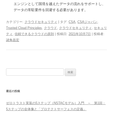
エンジンとして国境を越えたデータの流れをサポートし、
データの常駐要件を回避する必要があります。
カテゴリー:
クラウドセキュリティ
| タグ:
CSA
,
CSAジャパン
,
Trusted Cloud Principles
,
クラウド
,
クラウドセキュリティ
,
セキュリ
ティ
,
信頼できるクラウドの原則
| 投稿日:
2021年10月7日
|
投稿者:
諸角昌宏
検
索:
最近の投稿
ゼロトラスト実装の5ステップ（NSTACモデル）入門 ～ 第1回：
5ステップの全体像と「プロテクトサーフェスの定義」