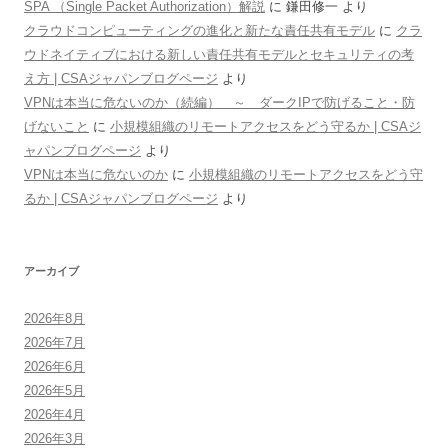
SPA （Single Packet Authorization）解説
に
鎌田修一
より
クラウドコンピューティングの進化と新たな責任共有モデル
に
クラ
ウドネイティブにおける新しい責任共有モデルとセキュリティの考
え方 | CSAジャパンブログページ
より
VPNは本当に危ないのか（続編） ～ ダークIPで防げること・防
げないこと
に
小規模組織のリモートアクセスをどう守るか | CSAジ
ャパンブログページ
より
VPNは本当に危ないのか
に
小規模組織のリモートアクセスをどう守
るか | CSAジャパンブログページ
より
アーカイブ
2026年8月
2026年7月
2026年6月
2026年5月
2026年4月
2026年3月