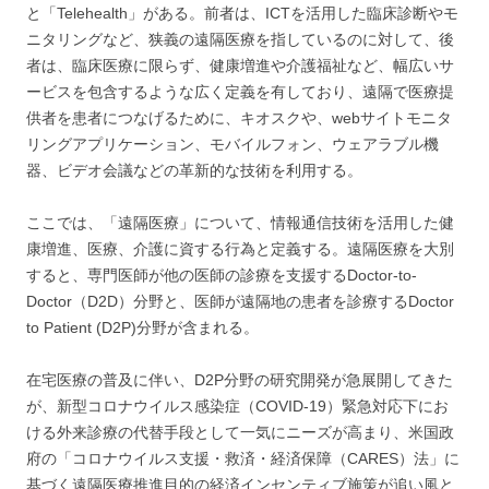
と「Telehealth」がある。前者は、ICTを活用した臨床診断やモ
ニタリングなど、狭義の遠隔医療を指しているのに対して、後
者は、臨床医療に限らず、健康増進や介護福祉など、幅広いサ
ービスを包含するような広く定義を有しており、遠隔で医療提
供者を患者につなげるために、キオスクや、webサイトモニタ
リングアプリケーション、モバイルフォン、ウェアラブル機
器、ビデオ会議などの革新的な技術を利用する。
ここでは、「遠隔医療」について、情報通信技術を活用した健
康増進、医療、介護に資する行為と定義する。遠隔医療を大別
すると、専門医師が他の医師の診療を支援するDoctor-to-
Doctor（D2D）分野と、医師が遠隔地の患者を診療するDoctor
to Patient (D2P)分野が含まれる。
在宅医療の普及に伴い、D2P分野の研究開発が急展開してきた
が、新型コロナウイルス感染症（COVID-19）緊急対応下にお
ける外来診療の代替手段として一気にニーズが高まり、米国政
府の「コロナウイルス支援・救済・経済保障（CARES）法」に
基づく遠隔医療推進目的の経済インセンティブ施策が追い風と