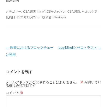
笹原英司
カテゴリー:
CSA関西
| タグ:
CSAジャパン
,
CSA関西
,
ヘルスケア
|
投稿日:
2021年12月27日
|
投稿者:
Narikawa
投稿ナビゲーション
←
医療におけるブロックチェー
Log4Shellとゼロトラスト
→
ン利用
コメントを残す
メールアドレスが公開されることはありません。
※
が付いてい
る欄は必須項目です
コメント
※