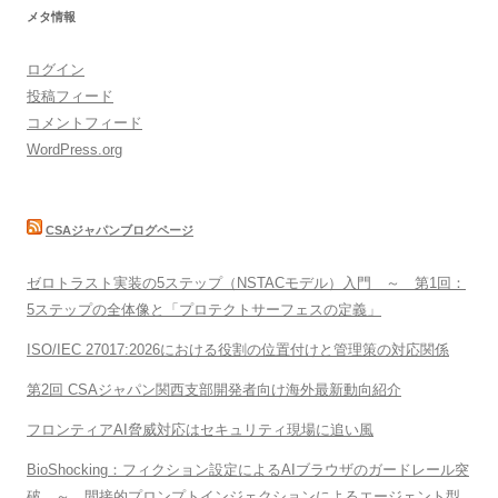
メタ情報
ログイン
投稿フィード
コメントフィード
WordPress.org
CSAジャパンブログページ
ゼロトラスト実装の5ステップ（NSTACモデル）入門 ～ 第1回：
5ステップの全体像と「プロテクトサーフェスの定義」
ISO/IEC 27017:2026における役割の位置付けと管理策の対応関係
第2回 CSAジャパン関西支部開発者向け海外最新動向紹介
フロンティアAI脅威対応はセキュリティ現場に追い風
BioShocking：フィクション設定によるAIブラウザのガードレール突
破 ～ 間接的プロンプトインジェクションによるエージェント型