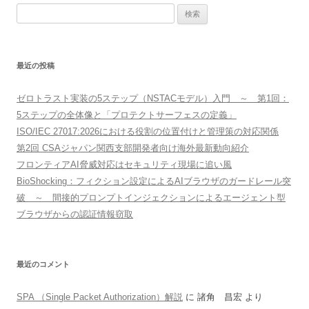
検
索:
最近の投稿
ゼロトラスト実装の5ステップ（NSTACモデル）入門 ～ 第1回：
5ステップの全体像と「プロテクトサーフェスの定義」
ISO/IEC 27017:2026における役割の位置付けと管理策の対応関係
第2回 CSAジャパン関西支部開発者向け海外最新動向紹介
フロンティアAI脅威対応はセキュリティ現場に追い風
BioShocking：フィクション設定によるAIブラウザのガードレール突
破 ～ 間接的プロンプトインジェクションによるエージェント型
ブラウザからの認証情報窃取
最近のコメント
SPA （Single Packet Authorization）解説
に
諸角 昌宏
より