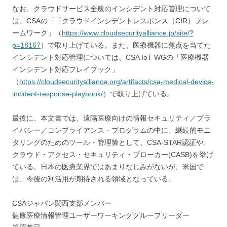
なお、クラウドサービス全般のインシデント対応管理について
は、CSAの「「クラウドインシデントレスポンス（CIR）フレ
ームワーク」（
https://www.cloudsecurityalliance.jp/site/?
p=18167
）で取り上げている。また、医療機器に焦点を当てた
インシデント対応管理については、CSA IoT WGの「医療機器
インシデント対応プレイブック」
（
https://cloudsecurityalliance.org/artifacts/csa-medical-device-
incident-response-playbook/
）で取り上げている。
最後に、本文書では、遠隔医療向けの情報セキュリティ／プラ
イバシー／コンプライアンス・プログラムの中に、継続的モニ
タリングのためのツール・管理策として、CSA-STAR認証や、
クラウド・アクセス・セキュリティ・ブローカー(CASB)を挙げ
ている。日本の医療業界ではあまりなじみがないが、米国で
は、今後の利活用が期待される領域となっている。
CSAジャパン関西支部メンバー
健康医療情報管理ユーザーワーキンググループリーダー