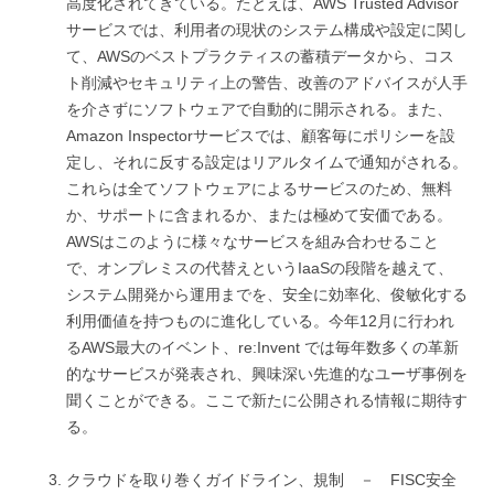
高度化されてきている。たとえば、AWS Trusted Advisor
サービスでは、利用者の現状のシステム構成や設定に関し
て、AWSのベストプラクティスの蓄積データから、コス
ト削減やセキュリティ上の警告、改善のアドバイスが人手
を介さずにソフトウェアで自動的に開示される。また、
Amazon Inspectorサービスでは、顧客毎にポリシーを設
定し、それに反する設定はリアルタイムで通知がされる。
これらは全てソフトウェアによるサービスのため、無料
か、サポートに含まれるか、または極めて安価である。
AWSはこのように様々なサービスを組み合わせること
で、オンプレミスの代替えというIaaSの段階を越えて、
システム開発から運用までを、安全に効率化、俊敏化する
利用価値を持つものに進化している。今年12月に行われ
るAWS最大のイベント、re:Invent では毎年数多くの革新
的なサービスが発表され、興味深い先進的なユーザ事例を
聞くことができる。ここで新たに公開される情報に期待す
る。
クラウドを取り巻くガイドライン、規制 － FISC安全