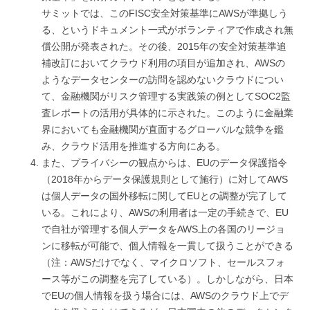
サミットでは、このFISC安全対策基準にAWSが準拠しう
る、というドキュメント一式がボランティアで作成され無
償公開が発表された。その後、2015年の安全対策基準追
補改訂においてクラウド利用の項目が追加され、AWSの
ようなデータセンターの訪問を認めないクラウドについ
て、金融機関がリスク管理する実践策の例としてSOC2監
査レポートの活用が具体的に示された。このように金融業
界においても金融機関が直面するグローバルな競争を鑑
み、クラウド活用を推進する方向にある。
また、プライバシーの観点からは、EUのデータ保護指令
（2018年からデータ保護規則として施行）に対してAWS
は個人データの国外移転に関してEUとの調整が完了して
いる。これにより、AWSの利用者は一定の手続きで、EU
で自社が管理する個人データをAWS上の各国のリージョ
ンに移転が可能で、個人情報を一貫して扱うことができる
（注：AWSだけでなく、マイクロソフト、セールスフォ
ース等がこの調整を完了している）。しかしながら、日本
でEUの個人情報を扱う場合には、AWSのクラウド上でデ