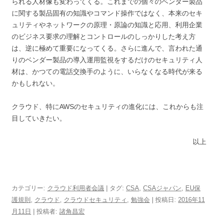
られる人材像も変わってくる。これまでの個々のベンダー製品
に関する製品固有の知識やコマンド操作ではなく、本来のセキ
ュリティやネットワークの原理・原論の知識と応用、利用企業
のビジネス要求の理解とコントロールのしっかりした考え方
は、逆に極めて重要になってくる。さらに進んで、言われた通
りのベンダー製品の導入運用監視をするだけのセキュリティ人
材は、かつての電話交換手のように、いらなくなる時代が来る
かもしれない。
クラウド、特にAWSのセキュリティの進化には、これからも注
目していきたい。
以上
カテゴリー:
クラウド利用者会議
| タグ:
CSA
,
CSAジャパン
,
EU保
護規則
,
クラウド
,
クラウドセキュリティ
,
勉強会
| 投稿日:
2016年11
月11日
|
投稿者:
諸角昌宏