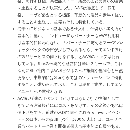
格、高付加価値、高機能スイート製品のまとめ買いの営業
を重視することが現実だった。AWSは徹底して、低価
格、ユーザが必要とする機能、革新的な製品を素早く提供
することを重視し、組織もそれに特化している。
従来のITビジネスの基本である仕入れ、仕切りの考え方が
基本的に無い。エンドユーザもパートナーもAWS利用料
は基本的に変わらない。「パートナーに与えるマージンや
キックバックの余裕が少しでもあるなら、全てエンド向け
の製品サービスの値下げをする」とAWSのトップは公言
している。SIerの伝統的な経営には辛いスキームで、これ
ゆえにSIer社内にはAWSビジネスへの抵抗や無関心も当然
あるが、中期的にはSIerならではのソリューションに特化
することが求められており、これは結局IT業界としてエン
ドユーザへの貢献となる。
AWSは従来のITベンダ（だけではないが）が常識として
きている営業接待にはコストをかけず、その余裕があれば
値下げをする。前述の米国で開催されるre:Invent イベン
トへの日本からの参加（今年は500名以上）は、ユーザ企
業もパートナー企業も開発者個人も基本的に自費である。