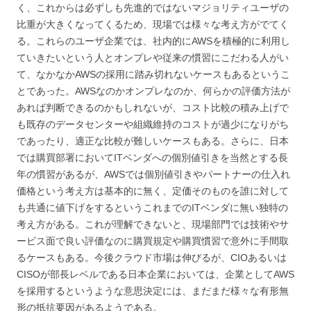
く、これからは必ずしも先進的ではないマジョリティユーザの
比重が大きくなってくるため、現場では様々な考え方がでてく
る。これらのユーザ企業では、社内的にAWSを積極的に利用し
ていきたいという人とオンプレや従来の慣習にこだわる人がい
て、なかなかAWSの採用に踏み切れないケースもあるというこ
とであった。AWSなのかオンプレなのか、何らかの評価方法が
あれば判断できるのかもしれないが、コスト比較の積み上げで
も既存のデータセンターや組織維持のコストが過少になりがち
であったり、適正な比較が難しいケースもある。さらに、日本
では購買部署においてITベンダへの個別値引きを当然とする長
年の慣習があるが、AWSでは個別値引きやパートナーの仕入れ
価格という考え方は基本的に無く、定価そのものを誰に対して
も共通に値下げをするというこれまでのITベンダに無い独特の
考え方がある。これが理解できないと、現場部門では技術やサ
ービス面で良い評価なのに購買規定や購買慣習で意外に手間取
るケースもある。今後クラウド市場は伸びるが、CIOあるいは
CISOが部長レベルである日本企業においては、企業としてAWS
を採用するというような意思決定には、まだまだ様々な有形無
形の抵抗要因があるようである。