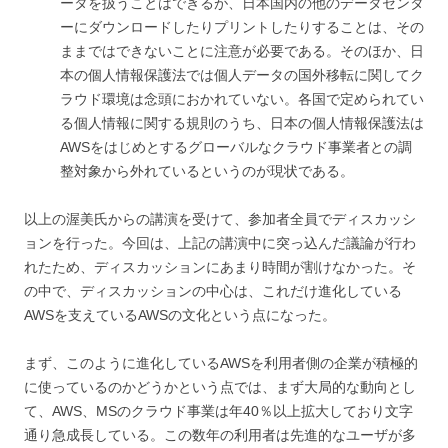
ータを扱うことはできるが、日本国内の他のデータセンタ
ーにダウンロードしたりプリントしたりすることは、その
ままではできないことに注意が必要である。そのほか、日
本の個人情報保護法では個人データの国外移転に関してク
ラウド環境は念頭におかれていない。各国で定められてい
る個人情報に関する規則のうち、日本の個人情報保護法は
AWSをはじめとするグローバルなクラウド事業者との調
整対象から外れているというのが現状である。
以上の渥美氏からの講演を受けて、参加者全員でディスカッシ
ョンを行った。今回は、上記の講演中に突っ込んだ議論が行わ
れたため、ディスカッションにあまり時間が割けなかった。そ
の中で、ディスカッションの中心は、これだけ進化している
AWSを支えているAWSの文化という点になった。
まず、このように進化しているAWSを利用者側の企業が積極的
に使っているのかどうかという点では、まず大局的な動向とし
て、AWS、MSのクラウド事業は年40％以上拡大しており文字
通り急成長している。この数年の利用者は先進的なユーザが多