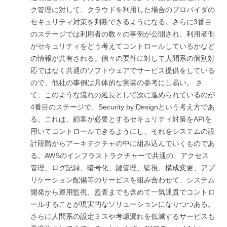
ク管理に対して、クラウドを利用した場合のプロバイダの
セキュリティ対策を判断できるようになる。さらに3番目
のステージでは利用者の数々の事例が公開され、利用者側
がセキュリティをどう考えてコントロールしているかなど
の情報が共有される。個々の要件に対して人間系の個別対
応ではなく共通のソフトウェアでサービス提供をしている
ので、他社の事例は具体的な実装の参考にし易い。 さ
て、このような流れの延長として次に進められているのが
4番目のステージで、Security by Designという考え方であ
る。これは、顧客が必要とするセキュリティ対策をAPIを
用いてコントロールできるようにし、それをシステムの設
計段階からアーキテクチャの中に組み込んでいくものであ
る。AWSのインフラストラクチャーで共通の、アクセス
管理、ログ記録、暗号化、鍵管理、監視、構成変更、アプ
リケーション配備等のサービスを組み合わせて、システム
開発から運用監視、監査までも含めて一気通貫でコントロ
ールすることが現実的なソリューションになりつつある。
さらに人間系の設定ミスや考慮漏れを低減するサービスも