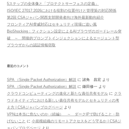
5ステップの全体像と「プロテクトサーフェスの定義」
ISO/IEC 27017:2026における役割の位置付けと管理策の対応関係
第2回 CSAジャパン関西支部開発者向け海外最新動向紹介
フロンティアAI脅威対応はセキュリティ現場に追い風
BioShocking：フィクション設定によるAIブラウザのガードレール突
破 ～ 間接的プロンプトインジェクションによるエージェント型
ブラウザからの認証情報窃取
最近のコメント
SPA （Single Packet Authorization）解説
に
諸角 昌宏
より
SPA （Single Packet Authorization）解説
に
鎌田修一
より
クラウドコンピューティングの進化と新たな責任共有モデル
に
クラ
ウドネイティブにおける新しい責任共有モデルとセキュリティの考
え方 | CSAジャパンブログページ
より
VPNは本当に危ないのか（続編） ～ ダークIPで防げること・防
げないこと
に
小規模組織のリモートアクセスをどう守るか | CSAジ
ャパンブログページ
より