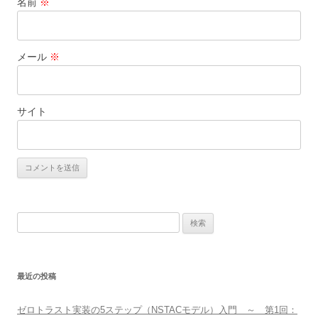
名前
※
メール
※
サイト
検
索:
最近の投稿
ゼロトラスト実装の5ステップ（NSTACモデル）入門 ～ 第1回：