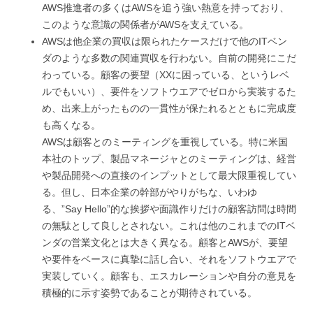
AWS推進者の多くはAWSを追う強い熱意を持っており、
このような意識の関係者がAWSを支えている。
AWSは他企業の買収は限られたケースだけで他のITベン
ダのような多数の関連買収を行わない。自前の開発にこだ
わっている。顧客の要望（XXに困っている、というレベ
ルでもいい）、要件をソフトウエアでゼロから実装するた
め、出来上がったものの一貫性が保たれるとともに完成度
も高くなる。
AWSは顧客とのミーティングを重視している。特に米国
本社のトップ、製品マネージャとのミーティングは、経営
や製品開発への直接のインプットとして最大限重視してい
る。但し、日本企業の幹部がやりがちな、いわゆ
る、”Say Hello”的な挨拶や面識作りだけの顧客訪問は時間
の無駄として良しとされない。これは他のこれまでのITベ
ンダの営業文化とは大きく異なる。顧客とAWSが、要望
や要件をベースに真摯に話し合い、それをソフトウエアで
実装していく。顧客も、エスカレーションや自分の意見を
積極的に示す姿勢であることが期待されている。