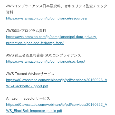
AWSコンプライアンス日本語資料、セキュリティ監査チェック
資料
https://aws.amazon.com/jp/compliance/resources/
AWS保証プログラム資料
https://aws.amazon.com/jp/compliance/pci-data-privacy-
protection-hipaa-soc-fedramp-faqs/
AWS 第三者監査報告書 SOCコンプライアンス
https://aws.amazon.com/jp/compliance/soc-faqs/
AWS Trusted Advisorサービス
https://d0.awsstatic.com/webinars/jp/pdf/services/20160926_A
WS-BlackBelt-Support.pdf
Amazon Inspectorサービス
https://d0.awsstatic.com/webinars/jp/pdf/services/20160622_A
WS_BlackBelt-Inspector-public.pdf