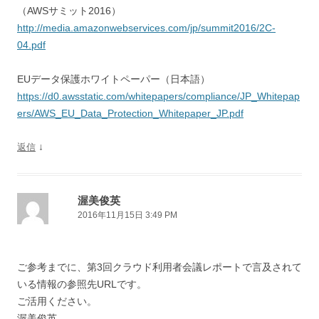
（AWSサミット2016）
http://media.amazonwebservices.com/jp/summit2016/2C-
04.pdf
EUデータ保護ホワイトペーパー（日本語）
https://d0.awsstatic.com/whitepapers/compliance/JP_Whitepap
ers/AWS_EU_Data_Protection_Whitepaper_JP.pdf
↓
返信
渥美俊英
2016年11月15日 3:49 PM
ご参考までに、第3回クラウド利用者会議レポートで言及されて
いる情報の参照先URLです。
ご活用ください。
渥美俊英