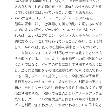
AWSは単なるIaaSとしてではなく、自社の開発やビジネ
スの在り方、社内組織の在り方、SIerとの付き合い方を変
えてゆく段階にはいっていることが数々と語られた。
AWSのセキュリティ － コンプライアンスの進化
顧客の要求に対しては高額な対価で個別に対応するのが今
までの多くのITベンダーのビジネスのやり方であった。こ
れらは、エンジニアやコンサルタントの人手をかけた人間
的な対応ということで行われていることが多い。これに対
して、AWSでは、あらゆる顧客の要求というものに対し
て、自前でソフトウエアで対応しサービス化するという方
法を取っている。これにより、重要顧客への個別対応とい
うことではなく、すべての顧客に対して利用できるように
し、全く同じ機能をその他の顧客に対しても（個人であっ
ても）同じプライスで提供している。金融機関や医療系、
政府系などのセキュリティ、統制が厳しい利用者の要求を
満たした同じサービスが、自分から要件を固めなくても安
価に利用できる。小規模で資金の乏しいスタートアップ企
業でも、グローバルの巨大企業と同じレベルのIT基盤サー
ビスを利用できるわけで、これがいわゆる、ITの民主化と