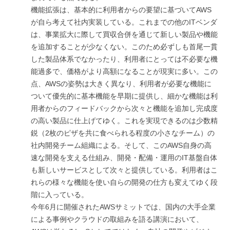
機能拡張は、基本的に利用者からの要望に基づいてAWS
が自ら考えて社内実装している。これまでの他のITベンダ
は、事業拡大に際して買収合併を通じて新しい製品や機能
を追加することが少なくない。このため必ずしも首尾一貫
した製品体系でなかったり、利用者にとっては不必要な機
能過多で、価格がより高額になることが現実に多い。この
点、AWSの姿勢は大きく異なり、利用者が必要な機能に
ついて優先的に基本機能を早期に提供し、細かな機能は利
用者からのフィードバックから次々と機能を追加し完成度
の高い製品に仕上げてゆく。これを実現できるのは少数精
鋭（2枚のピザを共に食べられる程度の小さなチーム）の
社内開発チーム組織による。そして、このAWS自身の高
速な開発を支える仕組み、開発・配備・運用のIT基盤自体
も新しいサービスとして次々と提供している。利用者はこ
れらの様々な機能を使い自らの開発の仕方も変えてゆく段
階に入っている。
今年6月に開催されたAWSサミットでは、国内の大手企業
による事例やクラウドの取組みを語る講演において、