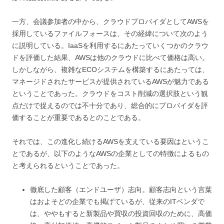
一方、会議参加者の中から、クラウドプロバイダとしてAWSを
採用しているファイルフォースは、その経緯について次のよう
に説明している。IaaSを利用するにあたっていくつかのクラウ
ドを評価した結果、AWSは他のクラウドに比べて価格は高い。
しかしながら、複雑なECOシステムを構築するにあたっては、
マネージドされたサービスが提供されているAWSが魅力である
ということであった。クラウドをコスト削減の選択肢という観
点だけで捉えるのでは不十分であり、総合的にプロバイダを評
価することが重要であるとのことである。
それでは、この進化し続けるAWSを支えている要因はというこ
とであるが、以下のようなAWSの企業としての特徴によるもの
と考えられるということであった。
徹底した顧客（エンドユーザ）志向。顧客志向という言葉
はおよそどの企業でも掲げているが、従来のITベンダで
は、ややもすると新製品や買収の投資回収のために、高価