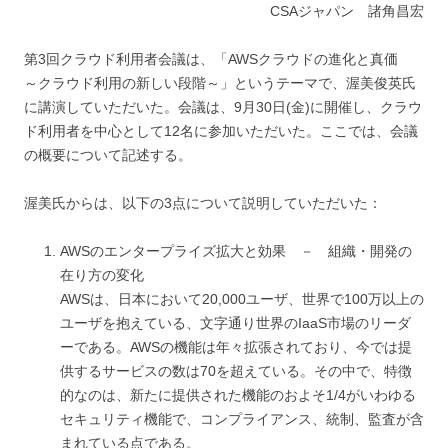
CSAジャパン 諸角昌宏
第3回クラウド利用者会議は、「AWSクラウドの進化と真価
～クラウド利用の新しい段階～」というテーマで、渥美俊英氏
に講演していただいた。会議は、9月30日(金)に開催し、クラウ
ド利用者を中心として12名に参加いただいた。ここでは、会議
の概要について記述する。
渥美氏からは、以下の3点について説明していただいた：
AWSのエンタープライズ拡大と効果 － 組織・開発の
在り方の変化
AWSは、日本において20,000ユーザ、世界で100万以上の
ユーザを抱えている、文字通り世界のIaaS市場のリーダ
ーである。AWSの機能は年々拡張されており、今では提
供するサービスの数は70を超えている。その中で、特徴
的なのは、新たに提供された機能のおよそ1/4がいわゆる
セキュリティ機能で、コンプライアンス、統制、監査が含
まれている点である。