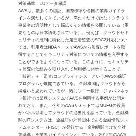
対策基準、EUデータ保護
AWSは、数多くの認証、国際標準や各国の業界ガイドラ
インを満たしてきているが、満たすだけではなくクラウド
事業者の透明性として幅広くその情報を公開している（重
要なものは日本語化されている）。例えば、クラウドセキ
ュリティの統制に特化した第三者監査のSOC2対応につい
ては、利用者はNDAベースでAWSから監査レポートを取
得することでセキュリティ対策についての情報を入手する
ことができるようになっている。このように、セキュリテ
ィ監査の仕組みを取り入れて利用者に開示することで、
「技術」＋「監査/コンプライアンス」というAWSの保証
プログラムが展開できている。 金融機関はクラウドから
縁遠いと思われているが、既にソニー銀行、ジャパンネッ
ト銀行では業務システムでAWSを利用する事例が公開さ
れており、また、今年のAWSサミットではMUFGの役員
がパネル登壇してクラウドの必要性を語っている。金融機
関のITシステムは、金融庁の外郭団体である金融情報シス
テムセンター（FISC）が発行する「金融機関向け安全対
策基準」を業界ガイドラインとしている。2012年のAWS