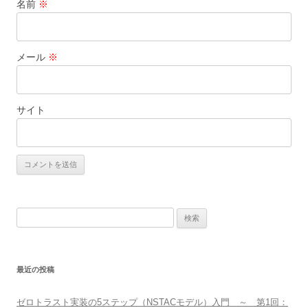
名前
※
メール
※
サイト
検
索:
最近の投稿
ゼロトラスト実装の5ステップ（NSTACモデル）入門 ～ 第1回：