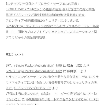
5ステップの全体像と「プロテクトサーフェスの定義」
ISO/IEC 27017:2026における役割の位置付けと管理策の対応関係
第2回 CSAジャパン関西支部開発者向け海外最新動向紹介
フロンティアAI脅威対応はセキュリティ現場に追い風
BioShocking：フィクション設定によるAIブラウザのガードレール突
破 ～ 間接的プロンプトインジェクションによるエージェント型
ブラウザからの認証情報窃取
最近のコメント
SPA （Single Packet Authorization）解説
に
諸角 昌宏
より
SPA （Single Packet Authorization）解説
に
鎌田修一
より
クラウドコンピューティングの進化と新たな責任共有モデル
に
クラ
ウドネイティブにおける新しい責任共有モデルとセキュリティの考
え方 | CSAジャパンブログページ
より
VPNは本当に危ないのか（続編） ～ ダークIPで防げること・防
げないこと
に
小規模組織のリモートアクセスをどう守るか | CSAジ
ャパンブログページ
より