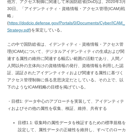
他方、アクセス制御に関連して米国防総省(DoD)は、2020年3月
30日、「アイデンティティ・資格情報・アクセス管理(ICAM)戦
略」
(
https://dodcio.defense.gov/Portals/0/Documents/Cyber/ICAM_
Strategy.pdf
)を策定している。
この中で国防総省は、イデンティティ・資格情報・アクセス管
理(ICAM)について、デジタルアイデンティティの生成および関
連する属性の維持に関連する幅広い範囲の活動であり、人間／
人間以外の主体向けの資格情報の発行、資格情報を利用した認
証、認証されたアイデンティティおよび関連する属性に基づく
アクセス管理制御に係る意思決定だとしている。その上で、以
下のようなICAM戦略の目標を掲げている。
・目標1: データ中心のアプローチを実装して、アイデンティテ
ィおよびその他の属性を収集、検証、維持、共有する
目標1.1: 収集時の属性データを検証するための標準規格を
設定して、属性データの正確性を維持し、すべてのローカ