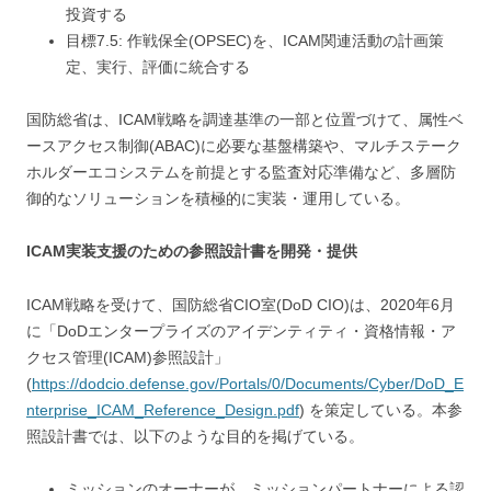
投資する
目標7.5: 作戦保全(OPSEC)を、ICAM関連活動の計画策
定、実行、評価に統合する
国防総省は、ICAM戦略を調達基準の一部と位置づけて、属性ベ
ースアクセス制御(ABAC)に必要な基盤構築や、マルチステーク
ホルダーエコシステムを前提とする監査対応準備など、多層防
御的なソリューションを積極的に実装・運用している。
ICAM実装支援のための参照設計書を開発・提供
ICAM戦略を受けて、国防総省CIO室(DoD CIO)は、2020年6月
に「DoDエンタープライズのアイデンティティ・資格情報・ア
クセス管理(ICAM)参照設計」
(
https://dodcio.defense.gov/Portals/0/Documents/Cyber/DoD_E
nterprise_ICAM_Reference_Design.pdf
) を策定している。本参
照設計書では、以下のような目的を掲げている。
ミッションのオーナーが、ミッションパートナーによる認