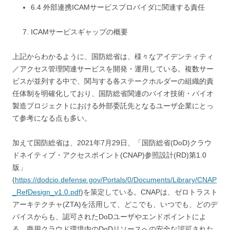
6.4 外部連携ICAMサービスプロバイダに関連する責任
ICAMサービスギャップの概要
上記からわかるように、国防総省は、様々なアイデンティティ
／アクセス管理関連サービスを開発・運用している。複数サー
ビスが並列する中で、関与する各ステークホルダーの組織的責
任体制を明確化しており、国防総省関連のバイオ技術・バイオ
製造プロジェクトにおける外部委託先となるユーザ企業にとっ
て参考になる点も多い。
加えて国防総省は、2021年7月29日、「国防総省(DoD)クラウ
ドネイティブ・アクセスポイント(CNAP)参照設計(RD)第1.0
版」
(
https://dodcio.defense.gov/Portals/0/Documents/Library/CNAP
_RefDesign_v1.0.pdf
)を策定している。CNAPは、ゼロトラスト
アーキテクチャ(ZTA)を活用して、どこでも、いつでも、どのデ
バイスからも、認可されたDoDユーザやエンドポイントによ
る、商用クラウド環境内のDoDリソースへの安全な認可された