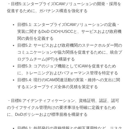
・目標5:エンタープライズICAMソリューションの開発・採用を
促進するために、ガバナンス構造を強化する
目標5.1: エンタープライズICAMソリューションの定義・
実装に関するDoD CIOやUSCCと、サービスおよび政府機
関の責任を定義する
目標5.2: サービスおよび政府機関のステークホルダー間の
コミュニケーションや協力関係を促進するために、統合プ
ログラムチーム(IPT)を構築する
目標5.3: コアのジョブ機能としてICAMを促進するため
に、トレーニングおよびパフォーマンス管理を特定する
目標5.4: 現行のICAM関連活動の実装・維持への支出に関
するエンタープライズ全体の見積を策定する
・目標6:アイデンティフィケーション、資格証明、認証、認可
のライフサイクル管理向けの要求事項を明確に定義するため
に、DoDポリシーおよび標準規格を構築する
目標6.1: 外部発行の資格情報との相互運用性など、リスク