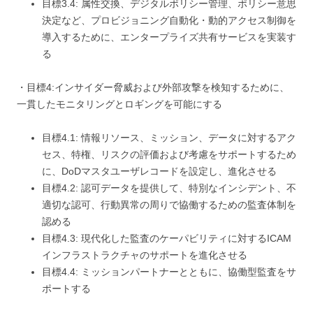
目標3.4: 属性交換、デジタルポリシー管理、ポリシー意思
決定など、プロビジョニング自動化・動的アクセス制御を
導入するために、エンタープライズ共有サービスを実装す
る
・目標4:インサイダー脅威および外部攻撃を検知するために、
一貫したモニタリングとロギングを可能にする
目標4.1: 情報リソース、ミッション、データに対するアク
セス、特権、リスクの評価および考慮をサポートするため
に、DoDマスタユーザレコードを設定し、進化させる
目標4.2: 認可データを提供して、特別なインシデント、不
適切な認可、行動異常の周りで協働するための監査体制を
認める
目標4.3: 現代化した監査のケーパビリティに対するICAM
インフラストラクチャのサポートを進化させる
目標4.4: ミッションパートナーとともに、協働型監査をサ
ポートする