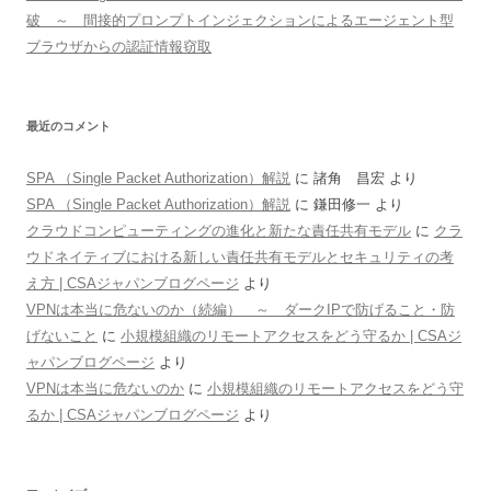
破 ～ 間接的プロンプトインジェクションによるエージェント型
ブラウザからの認証情報窃取
最近のコメント
SPA （Single Packet Authorization）解説
に
諸角 昌宏
より
SPA （Single Packet Authorization）解説
に
鎌田修一
より
クラウドコンピューティングの進化と新たな責任共有モデル
に
クラ
ウドネイティブにおける新しい責任共有モデルとセキュリティの考
え方 | CSAジャパンブログページ
より
VPNは本当に危ないのか（続編） ～ ダークIPで防げること・防
げないこと
に
小規模組織のリモートアクセスをどう守るか | CSAジ
ャパンブログページ
より
VPNは本当に危ないのか
に
小規模組織のリモートアクセスをどう守
るか | CSAジャパンブログページ
より