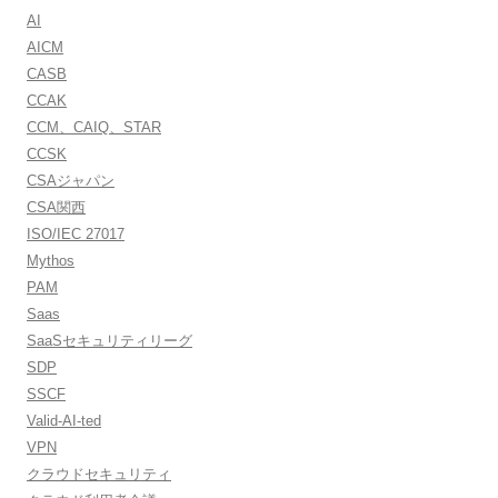
AI
AICM
CASB
CCAK
CCM、CAIQ、STAR
CCSK
CSAジャパン
CSA関西
ISO/IEC 27017
Mythos
PAM
Saas
SaaSセキュリティリーグ
SDP
SSCF
Valid-AI-ted
VPN
クラウドセキュリティ