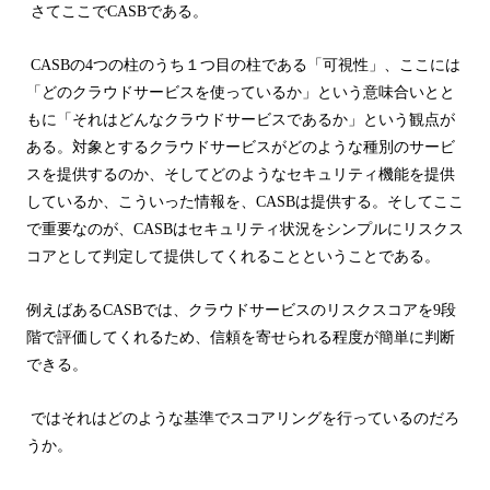
さてここで
CASB
である。
CASB
の
4
つの柱のうち１つ目の柱である「可視性」、ここには
「どのクラウドサービスを使っているか」という意味合いとと
もに「それはどんなクラウドサービスであるか」という観点が
ある。
対象とするクラウドサービスがどのような種別のサービ
スを提供するのか、そしてどのようなセキュリティ機能を提供
しているか、こういった情報を、
CASB
は提供する。そしてここ
で重要なのが、
CASB
はセキュリティ状況をシンプルにリスクス
コアとして判定して
提供してくれることということである。
例えばある
CASB
では、クラウドサービスのリスクスコアを
9
段
階で評価してくれるため、信頼を寄せられる程度が簡単に判断
できる。
ではそれはどのような基準でスコアリングを行っているのだろ
うか。