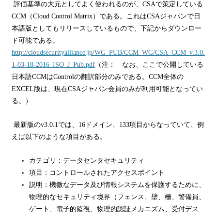
評価基準の大元としてよく使われるのが、
CSA
で策定している
CCM
（
Cloud Control Matrix
）である。これは
CSA
ジャパンで日
本語版としてもリリースしているもので、下記からダウンロー
ド可能である。
http://cloudsecurityalliance.jp/WG_PUB/CCM_WG/CSA_CCM_v.3.0.
1-03-18-2016_ISO_J_Pub.pdf
（注： なお、ここで公開している
日本語
CCM
は
Control
の翻訳部分のみである。
CCM
全体の
EXCEL
版は、現在
CSA
ジャパン会員のみが利用可能となってい
る。）
最新版の
v3.0.1
では、
16
ドメイン、
133
項目からなっていて、例
えば以下のような項目がある。
カテゴリ：データセンタセキュリティ
項目：コントロールされたアクセスポイント
説明：
機微なデータ及び情報システムを保護するために、
物理的なセキュリティ境界（フェンス、壁、柵、警備員、
ゲート、電子的監視、物理的認証メカニズム、受付デス