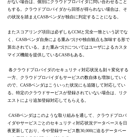
がない場合は、個別にクラウドプロバイダに問い合わせること
もする。
クラウドプロバイダから回答が得られない場合は、そ
の状況を踏まえ
CASB
ベンダが独自に判定することになる。
またスコアリング項目は必ずしも
CCM
と完全一致という訳でな
く、
CASB
ベンダ自身による重みづけや独自観点も加味する形で
算出されている。また重みづけについてはユーザによるカスタ
マイズ機能を提供している
CASB
もある。
各クラウドプロバイダのセキュリティ対応状況も刻々変化する
一方、クラウドプロバイダもサービスの数自体も増加していく
ので、
CASB
ベンダはこういった状況にも追随して対応してい
る。特定のクラウドサービスが登録されていない場合は、リク
エストにより追加登録対応してもらえる。
CASB
ベンダはこのような取り組みを通して、クラウドプロバ
イダやサービスごとのセキュリティ対応状況データベースを日
夜更新しており、今や登録サービス数
30,000
に迫るデータベー