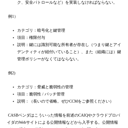
ク、安全パトロールなど）を実装しなければならない。
例1）
カテゴリ：暗号化と鍵管理
項目：権限付与
説明：
鍵には識別可能な所有者が存在し（つまり鍵とアイ
デンティティが紐付いていること）、また（組織には）鍵
管理ポリシーがなくてはならない。
例2)
カテゴリ：脅威と脆弱性の管理
項目：脆弱性
/
パッチ管理
説明：（長いので省略。ぜひ
CCM
をご参照ください）
CASB
ベンダはこういった情報を前述の
CAIQ
やクラウドプロバ
イダの
Web
サイトによる公開情報などから入手する。
公開情報