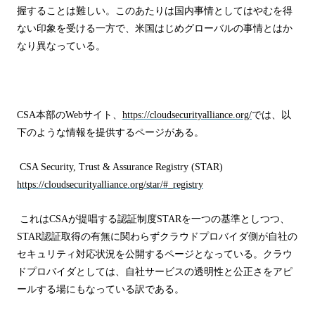
握することは難しい。
このあたりは国内事情としてはやむを得
ない印象を受ける一方で、米国はじめグローバルの事情とはか
なり異なっている。
CSA
本部の
Web
サイト、
https://cloudsecurityalliance.org/
では、以
下のような情報を提供するページがある。
CSA Security, Trust & Assurance Registry (STAR)
https://cloudsecurityalliance.org/star/#_registry
これは
CSA
が提唱する認証制度
STAR
を一つの基準としつつ、
STAR
認証取得の有無に関わらずクラウドプロバイダ側が自社の
セキュリティ対応状況を公開するページとなっている。クラウ
ドプロバイダとしては、自社サービスの透明性と公正さをアピ
ールする場にもなっている訳である。