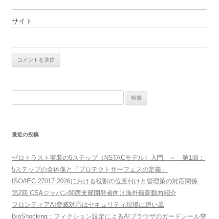
サイト
検
索:
最近の投稿
ゼロトラスト実装の5ステップ（NSTACモデル）入門 ～ 第1回：
5ステップの全体像と「プロテクトサーフェスの定義」
ISO/IEC 27017:2026における役割の位置付けと管理策の対応関係
第2回 CSAジャパン関西支部開発者向け海外最新動向紹介
フロンティアAI脅威対応はセキュリティ現場に追い風
BioShocking：フィクション設定によるAIブラウザのガードレール突