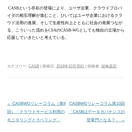
CASB
という存在の登場により、ユーザ企業、クラウドプロバ
イダの相互理解が進むこと、ひいてはユーザ企業におけるクラ
ウド活用の進展、そして生産性向上とともに社会の発展つなが
る、こういった流れを
CSA
の
CASB-WG
としても独自の立場から
応援していきたいと考えている。
カテゴリー:
CASB
| 投稿日:
2018年10月30日
|
投稿者:
諸角昌宏
投稿ナビゲーション
←
CASBWGリレーコラム（第8
CASBWGリレーコラム第10回
回）「クラウドサービス利用の
「CASBはデータガバナンスの
モニタリングとラベリング」
登竜門となる？」
→