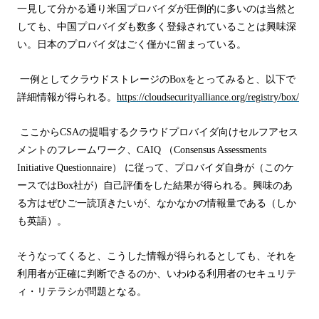
一見して分かる通り米国プロバイダが圧倒的に多いのは当然と
しても、中国プロバイダも
数多く登録されていることは興味深
い。日本のプロバイダはごく僅かに留まっている。
一例としてクラウドストレージの
Box
をとってみると、以下で
詳細情報が得られる。
https://cloudsecurityalliance.org/registry/box/
ここから
CSA
の提唱するクラウドプロバイダ向けセルフアセス
メントのフレームワーク、
CAIQ
（
Consensus Assessments
Initiative Questionnaire
） に従って、プロバイダ自身が（このケ
ースでは
Box
社が）自己評価をした結果が得られる。
興味のあ
る方はぜひご一読頂きたいが、なかなかの情報量である（しか
も英語）。
そうなってくると、こうした情報が得られるとしても、それを
利用者が正確に判断できるのか、いわゆる利用者のセキュリテ
ィ・リテラシが問題となる。