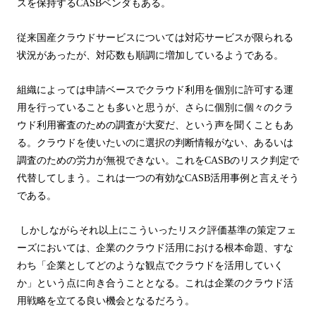
スを保持する
CASB
ベンダもある。
従来国産クラウドサービスについては対応サービスが限られる
状況があったが、対応数も順調に増加しているようである。
組織によっては申請ベースでクラウド利用を個別に許可する運
用を行っていることも多いと思うが、さらに個別に個々のクラ
ウド利用審査のための調査が大変だ、という声を聞くこともあ
る。クラウドを使いたいのに選択の判断情報がない、あるいは
調査のための労力が無視できない。これを
CASB
のリスク判定で
代替してしまう。これは一つの有効な
CASB
活用事例と言えそう
である。
しかしながらそれ以上にこういったリスク評価基準の策定フェ
ーズにおいては、企業のクラウド活用における根本命題、すな
わち「企業としてどのような観点でクラウドを活用していく
か」という点に向き合うこととなる。これは企業のクラウド活
用戦略を立てる良い機会となるだろう。