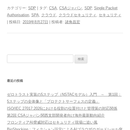
カテゴリー:
SDP
| タグ:
CSA
,
CSAジャパン
,
SDP
,
Single Packet
Authorisation
,
SPA
,
クラウド
,
クラウドセキュリティ
,
セキュリティ
| 投稿日:
2019年8月27日
|
投稿者:
諸角昌宏
検
索:
最近の投稿
ゼロトラスト実装の5ステップ（NSTACモデル）入門 ～ 第1回：
5ステップの全体像と「プロテクトサーフェスの定義」
ISO/IEC 27017:2026における役割の位置付けと管理策の対応関係
第2回 CSAジャパン関西支部開発者向け海外最新動向紹介
フロンティアAI脅威対応はセキュリティ現場に追い風
BioShocking：フィクション設定によるAIブラウザのガードレール突