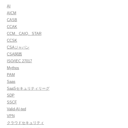
AI
AICM
CASB
CCAK
CCM、CAIQ、STAR
CCSK
CSAジャパン
CSA関西
ISO/IEC 27017
Mythos
PAM
Saas
SaaSセキュリティリーグ
SDP
SSCF
Valid-AI-ted
VPN
クラウドセキュリティ