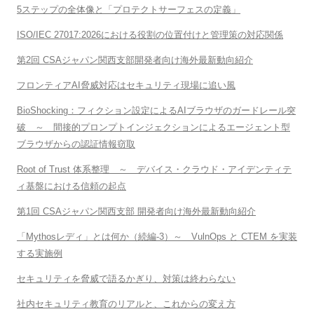
5ステップの全体像と「プロテクトサーフェスの定義」
ISO/IEC 27017:2026における役割の位置付けと管理策の対応関係
第2回 CSAジャパン関西支部開発者向け海外最新動向紹介
フロンティアAI脅威対応はセキュリティ現場に追い風
BioShocking：フィクション設定によるAIブラウザのガードレール突
破 ～ 間接的プロンプトインジェクションによるエージェント型
ブラウザからの認証情報窃取
Root of Trust 体系整理 ～ デバイス・クラウド・アイデンティテ
ィ基盤における信頼の起点
第1回 CSAジャパン関西支部 開発者向け海外最新動向紹介
「Mythosレディ」とは何か（続編-3）～ VulnOps と CTEM を実装
する実施例
セキュリティを脅威で語るかぎり、対策は終わらない
社内セキュリティ教育のリアルと、これからの変え方