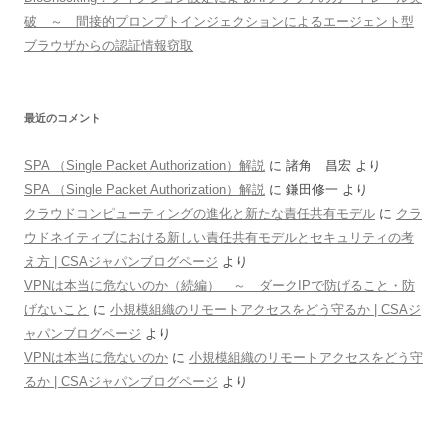
破 ～ 間接的プロンプトインジェクションによるエージェント型
ブラウザからの認証情報窃取
最近のコメント
SPA （Single Packet Authorization）解説
に
諸角 昌宏
より
SPA （Single Packet Authorization）解説
に
鎌田修一
より
クラウドコンピューティングの進化と新たな責任共有モデル
に
クラ
ウドネイティブにおける新しい責任共有モデルとセキュリティの考
え方 | CSAジャパンブログページ
より
VPNは本当に危ないのか（続編） ～ ダークIPで防げること・防
げないこと
に
小規模組織のリモートアクセスをどう守るか | CSAジ
ャパンブログページ
より
VPNは本当に危ないのか
に
小規模組織のリモートアクセスをどう守
るか | CSAジャパンブログページ
より