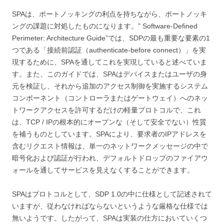
SPAは、ポートノッキングの利点を持ちながら、ポートノッキ
ングの課題に対処したものになります。” Software-Defined
Perimeter: Architecture Guide”では、SDPの最も重要な要素の1
つである「接続前認証（authenticate-before connect）」を実
現するために、SPAを通してこれを実現していると述べていま
す。また、このガイドでは、SPAはデバイスまたはユーザの身
元を検証し、それから追加のアクセス制御を実施するシステム
コンポーネント（コントローラまたはゲートウェイ）へのネッ
トワークアクセスを許可するだけの軽量プロトコルで、これ
は、TCP / IPの根本的にオープンな（そして安全でない）性質
を補うものとしています。SPAにより、要求者のIPアドレスを
含むリクエスト情報は、単一のネットワークメッセージの中で
暗号化および認証が行われ、デフォルトドロップのファイアウ
ォールを通してサービスを見えなくすることができます。
SPAはプロトコルとして、SDP 1.0の中に仕様として記述されて
いますが、従わなければならないというような厳格な仕様では
無いようです。したがって、SPAは実装の仕方においていくつ